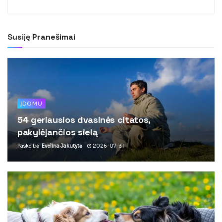
Susiję
Pranešimai
ĮDOMU
54 geriausios dvasinės citatos,
pakylėjančios sielą
Paskelbė
Evelina Jakutytė
2026-07-31