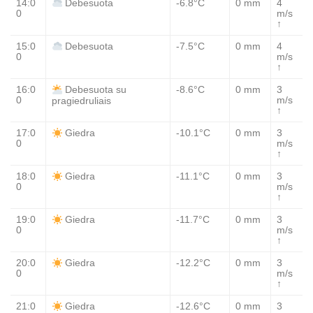
14:0
-6.8°C
0 mm
4
Debesuota
0
m/s
↑
15:0
-7.5°C
0 mm
4
Debesuota
0
m/s
↑
16:0
-8.6°C
0 mm
3
Debesuota su
0
m/s
pragiedruliais
↑
17:0
-10.1°C
0 mm
3
Giedra
0
m/s
↑
18:0
-11.1°C
0 mm
3
Giedra
0
m/s
↑
19:0
-11.7°C
0 mm
3
Giedra
0
m/s
↑
20:0
-12.2°C
0 mm
3
Giedra
0
m/s
↑
21:0
-12.6°C
0 mm
3
Giedra