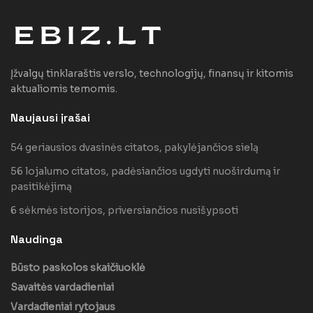
Įžvalgų tinklaraštis verslo, technologijų, finansų ir kitomis
aktualiomis temomis.
Naujausi įrašai
54 geriausios dvasinės citatos, pakylėjančios sielą
56 lojalumo citatos, padėsiančios ugdyti nuoširdumą ir
pasitikėjimą
6 sėkmės istorijos, priversiančios nusišypsoti
Naudinga
Būsto paskolos skaičiuoklė
Savaitės vardadieniai
Vardadieniai rytojaus