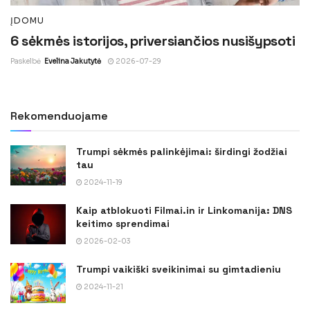
ĮDOMU
6 sėkmės istorijos, priversiančios nusišypsoti
Paskelbė
Evelina Jakutytė
2026-07-29
Rekomenduojame
Trumpi sėkmės palinkėjimai: širdingi žodžiai
tau
2024-11-19
Kaip atblokuoti Filmai.in ir Linkomanija: DNS
keitimo sprendimai
2026-02-03
Trumpi vaikiški sveikinimai su gimtadieniu
2024-11-21