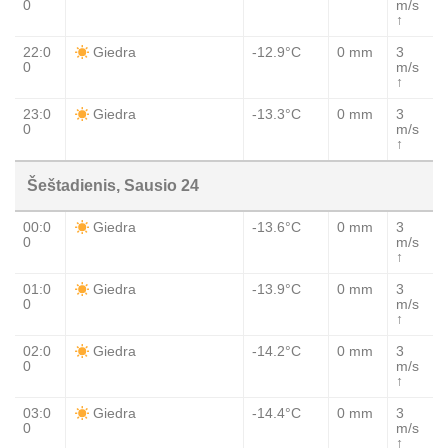
0
m/s
↑
22:0
-12.9°C
0 mm
3
Giedra
0
m/s
↑
23:0
-13.3°C
0 mm
3
Giedra
0
m/s
↑
Šeštadienis, Sausio 24
00:0
-13.6°C
0 mm
3
Giedra
0
m/s
↑
01:0
-13.9°C
0 mm
3
Giedra
0
m/s
↑
02:0
-14.2°C
0 mm
3
Giedra
0
m/s
↑
03:0
-14.4°C
0 mm
3
Giedra
0
m/s
↑