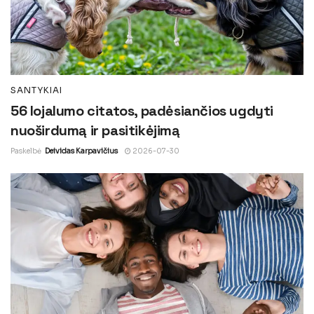
SANTYKIAI
56 lojalumo citatos, padėsiančios ugdyti
nuoširdumą ir pasitikėjimą
Paskelbė
Deividas Karpavičius
2026-07-30