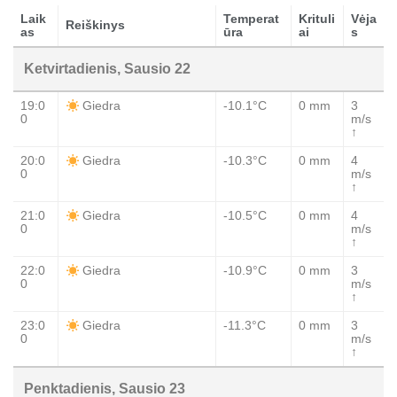
Laik
Temperat
Krituli
Vėja
Reiškinys
as
ūra
ai
s
Ketvirtadienis, Sausio 22
19:0
-10.1°C
0 mm
3
Giedra
0
m/s
↑
20:0
-10.3°C
0 mm
4
Giedra
0
m/s
↑
21:0
-10.5°C
0 mm
4
Giedra
0
m/s
↑
22:0
-10.9°C
0 mm
3
Giedra
0
m/s
↑
23:0
-11.3°C
0 mm
3
Giedra
0
m/s
↑
Penktadienis, Sausio 23