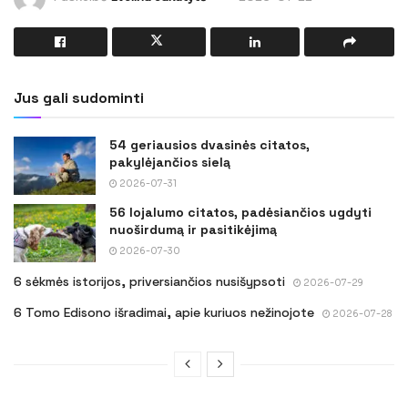
Jus gali sudominti
54 geriausios dvasinės citatos,
pakylėjančios sielą
2026-07-31
56 lojalumo citatos, padėsiančios ugdyti
nuoširdumą ir pasitikėjimą
2026-07-30
6 sėkmės istorijos, priversiančios nusišypsoti
2026-07-29
6 Tomo Edisono išradimai, apie kuriuos nežinojote
2026-07-28