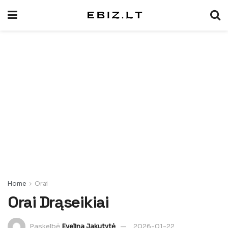
Home
Orai
Orai Drąseikiai
Paskelbė
Evelina Jakutytė
2026-01-22