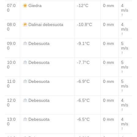
07:0
-12°C
0 mm
4
Giedra
0
m/s
↑
08:0
-10.8°C
0 mm
4
Dalinai debesuota
0
m/s
↑
09:0
-9.1°C
0 mm
5
Debesuota
0
m/s
↑
10:0
-7.7°C
0 mm
5
Debesuota
0
m/s
↑
11:0
-6.9°C
0 mm
5
Debesuota
0
m/s
↑
12:0
-6.5°C
0 mm
4
Debesuota
0
m/s
↑
13:0
-6.5°C
0 mm
4
Debesuota
0
m/s
↑