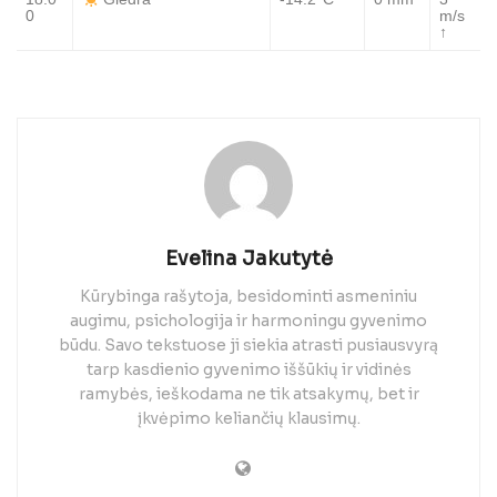
Giedra
0
m/s
↑
Evelina Jakutytė
Kūrybinga rašytoja, besidominti asmeniniu
augimu, psichologija ir harmoningu gyvenimo
būdu. Savo tekstuose ji siekia atrasti pusiausvyrą
tarp kasdienio gyvenimo iššūkių ir vidinės
ramybės, ieškodama ne tik atsakymų, bet ir
įkvėpimo keliančių klausimų.