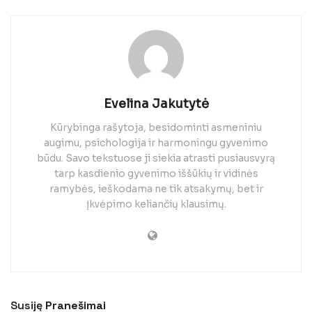
Evelina Jakutytė
Kūrybinga rašytoja, besidominti asmeniniu
augimu, psichologija ir harmoningu gyvenimo
būdu. Savo tekstuose ji siekia atrasti pusiausvyrą
tarp kasdienio gyvenimo iššūkių ir vidinės
ramybės, ieškodama ne tik atsakymų, bet ir
įkvėpimo keliančių klausimų.
Susiję
Pranešimai