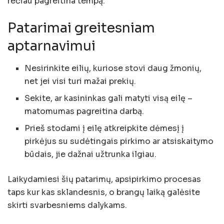
rečiau pagreitina tempą.
Patarimai greitesniam
aptarnavimui
Nesirinkite eilių, kuriose stovi daug žmonių,
net jei visi turi mažai prekių.
Sekite, ar kasininkas gali matyti visą eilę –
matomumas pagreitina darbą.
Prieš stodami į eilę atkreipkite dėmesį į
pirkėjus su sudėtingais pirkimo ar atsiskaitymo
būdais, jie dažnai užtrunka ilgiau.
Laikydamiesi šių patarimų, apsipirkimo procesas
taps kur kas sklandesnis, o brangų laiką galėsite
skirti svarbesniems dalykams.