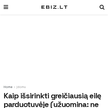
Home
Įdomu
Kaip išsirinkti greičiausią eilę
parduotuvėje (užuomina: ne