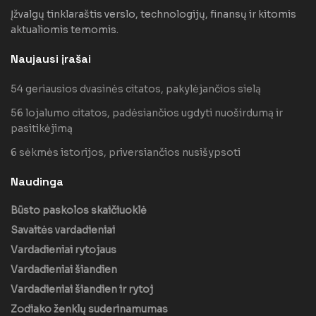
Įžvalgų tinklaraštis verslo, technologijų, finansų ir kitomis
aktualiomis temomis.
Naujausi įrašai
54 geriausios dvasinės citatos, pakylėjančios sielą
56 lojalumo citatos, padėsiančios ugdyti nuoširdumą ir
pasitikėjimą
6 sėkmės istorijos, priversiančios nusišypsoti
Naudinga
Būsto paskolos skaičiuoklė
Savaitės vardadieniai
Vardadieniai rytojaus
Vardadieniai šiandien
Vardadieniai šiandien ir rytoj
Zodiako ženklų suderinamumas