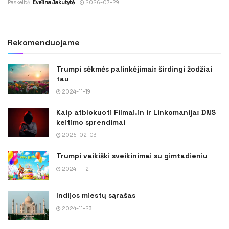
Paskelbė
Evelina Jakutytė
2026-07-29
Rekomenduojame
Trumpi sėkmės palinkėjimai: širdingi žodžiai
tau
2024-11-19
Kaip atblokuoti Filmai.in ir Linkomanija: DNS
keitimo sprendimai
2026-02-03
Trumpi vaikiški sveikinimai su gimtadieniu
2024-11-21
Indijos miestų sąrašas
2024-11-23