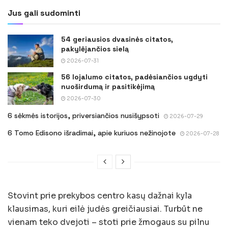
Jus gali sudominti
54 geriausios dvasinės citatos,
pakylėjančios sielą
2026-07-31
56 lojalumo citatos, padėsiančios ugdyti
nuoširdumą ir pasitikėjimą
2026-07-30
6 sėkmės istorijos, priversiančios nusišypsoti
2026-07-29
6 Tomo Edisono išradimai, apie kuriuos nežinojote
2026-07-28
Stovint prie prekybos centro kasų dažnai kyla
klausimas, kuri eilė judės greičiausiai. Turbūt ne
vienam teko dvejoti – stoti prie žmogaus su pilnu