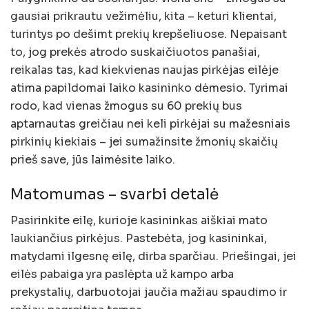
gausiai prikrautu vežimėliu, kita – keturi klientai,
turintys po dešimt prekių krepšeliuose. Nepaisant
to, jog prekės atrodo suskaičiuotos panašiai,
reikalas tas, kad kiekvienas naujas pirkėjas eilėje
atima papildomai laiko kasininko dėmesio. Tyrimai
rodo, kad vienas žmogus su 60 prekių bus
aptarnautas greičiau nei keli pirkėjai su mažesniais
pirkinių kiekiais – jei sumažinsite žmonių skaičių
prieš save, jūs laimėsite laiko.
Matomumas – svarbi detalė
Pasirinkite eilę, kurioje kasininkas aiškiai mato
laukiančius pirkėjus. Pastebėta, jog kasininkai,
matydami ilgesnę eilę, dirba sparčiau. Priešingai, jei
eilės pabaiga yra paslėpta už kampo arba
prekystalių, darbuotojai jaučia mažiau spaudimo ir