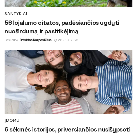
SANTYKIAI
56 lojalumo citatos, padėsiančios ugdyti
nuoširdumą ir pasitikėjimą
Paskelbė
Deividas Karpavičius
2026-07-30
ĮDOMU
6 sėkmės istorijos, priversiančios nusišypsoti