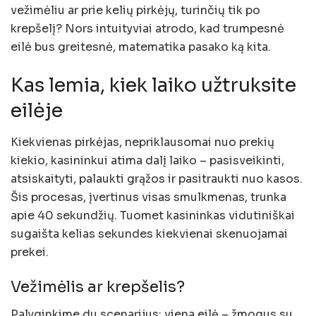
vežimėliu ar prie kelių pirkėjų, turinčių tik po
krepšelį? Nors intuityviai atrodo, kad trumpesnė
eilė bus greitesnė, matematika pasako ką kita.
Kas lemia, kiek laiko užtruksite
eilėje
Kiekvienas pirkėjas, nepriklausomai nuo prekių
kiekio, kasininkui atima dalį laiko – pasisveikinti,
atsiskaityti, palaukti grąžos ir pasitraukti nuo kasos.
Šis procesas, įvertinus visas smulkmenas, trunka
apie 40 sekundžių. Tuomet kasininkas vidutiniškai
sugaišta kelias sekundes kiekvienai skenuojamai
prekei.
Vežimėlis ar krepšelis?
Palyginkime du scenarijus: viena eilė – žmogus su