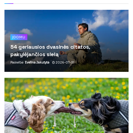
ĮDOMU
54 geriausios dvasinės citatos,
pakylėjančios sielą
Paskelbė
Evelina Jakutytė
2026-07-31