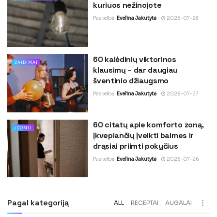
kuriuos nežinojote
Paskelbė
Evelina Jakutytė
2026-07-28
60 kalėdinių viktorinos
ŽAIDIMAI
klausimų – dar daugiau
šventinio džiaugsmo
Paskelbė
Evelina Jakutytė
2026-07-27
60 citatų apie komforto zoną,
ĮDOMU
įkvepiančių įveikti baimes ir
drąsiai priimti pokyčius
Paskelbė
Evelina Jakutytė
2026-07-26
Pagal kategoriją
ALL
RECEPTAI
AUGALAI