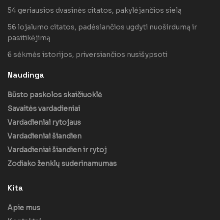
54 geriausios dvasinės citatos, pakylėjančios sielą
56 lojalumo citatos, padėsiančios ugdyti nuoširdumą ir
pasitikėjimą
6 sėkmės istorijos, priversiančios nusišypsoti
Naudinga
Būsto paskolos skaičiuoklė
Savaitės vardadieniai
Vardadieniai rytojaus
Vardadieniai šiandien
Vardadieniai šiandien ir rytoj
Zodiako ženklų suderinamumas
Kita
Apie mus