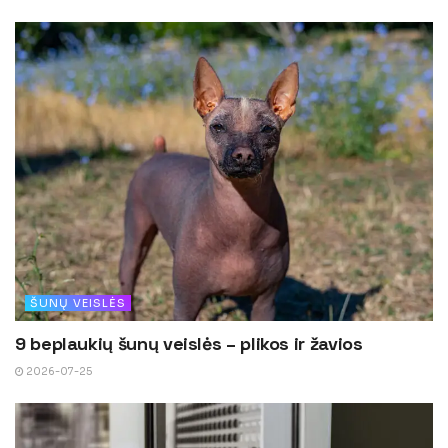
ŠUNŲ VEISLĖS
9 beplaukių šunų veislės – plikos ir žavios
2026-07-25