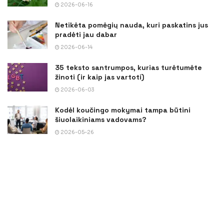
2026-06-16
Netikėta pomėgių nauda, kuri paskatins jus
pradėti jau dabar
2026-06-14
35 teksto santrumpos, kurias turėtumėte
žinoti (ir kaip jas vartoti)
2026-06-03
Kodėl koučingo mokymai tampa būtini
šiuolaikiniams vadovams?
2026-05-26