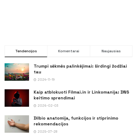
Tendencijos
Komentarai
Naujausias
Trumpi sėkmės palinkėjimai: širdingi žodžiai
tau
2024-11-19
Kaip atblokuoti Filmai.in ir Linkomanija: DNS
keitimo sprendimai
2026-02-03
Dilbio anatomija, funkcijos ir stiprinimo
rekomendacijos
2025-07-28