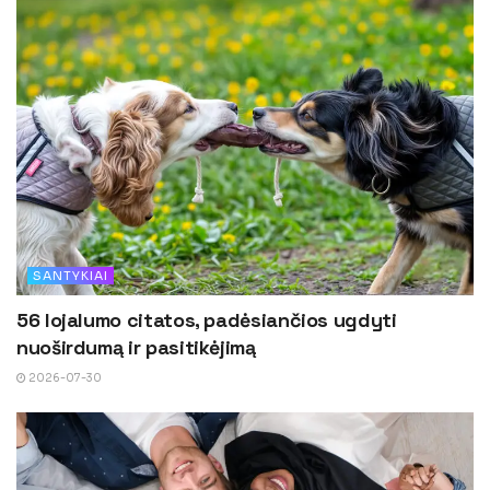
SANTYKIAI
56 lojalumo citatos, padėsiančios ugdyti
nuoširdumą ir pasitikėjimą
2026-07-30