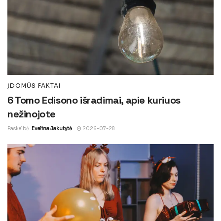
ĮDOMŪS FAKTAI
6 Tomo Edisono išradimai, apie kuriuos
nežinojote
Paskelbė
Evelina Jakutytė
2026-07-28