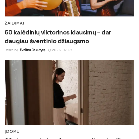
ŽAIDIMAI
60 kalėdinių viktorinos klausimų – dar
daugiau šventinio džiaugsmo
Paskelbė
Evelina Jakutytė
2026-07-27
ĮDOMU