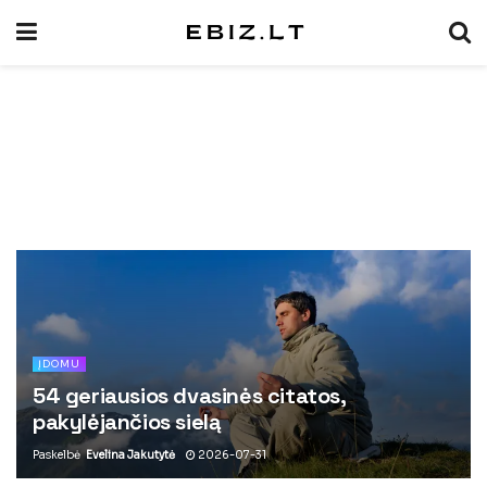
ĮDOMU
54 geriausios dvasinės citatos,
pakylėjančios sielą
Paskelbė
Evelina Jakutytė
2026-07-31