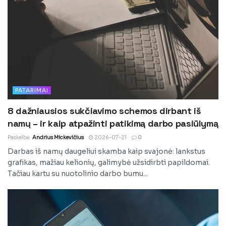
PATARIMAI
8 dažniausios sukčiavimo schemos dirbant iš
namų – ir kaip atpažinti patikimą darbo pasiūlymą
Paskelbė
Andrius Mickevičius
2026-07-21
0
Darbas iš namų daugeliui skamba kaip svajonė: lankstus
grafikas, mažiau kelionių, galimybė užsidirbti papildomai.
Tačiau kartu su nuotolinio darbo bumu...