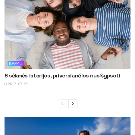
ĮDOMU
6 sėkmės istorijos, priversiančios nusišypsoti
2026-07-29