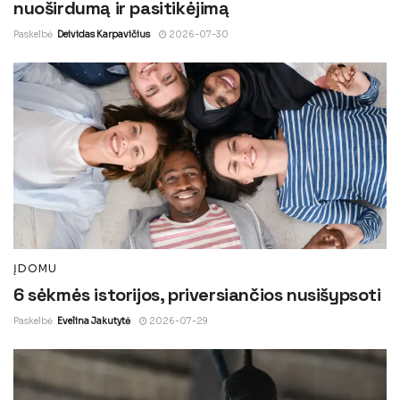
nuoširdumą ir pasitikėjimą
Paskelbė
Deividas Karpavičius
2026-07-30
ĮDOMU
6 sėkmės istorijos, priversiančios nusišypsoti
Paskelbė
Evelina Jakutytė
2026-07-29