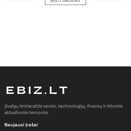
ĮKELTI DAUGIAU
Įžvalgų tinklaraštis verslo, technologijų, finansų ir kitomis
aktualiomis temomis.
Naujausi įrašai