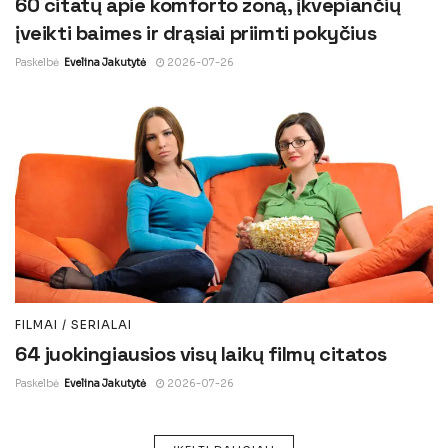
60 citatų apie komforto zoną, įkvepiančių
įveikti baimes ir drąsiai priimti pokyčius
Paskelbė
Evelina Jakutytė
2026-07-26
FILMAI / SERIALAI
64 juokingiausios visų laikų filmų citatos
Paskelbė
Evelina Jakutytė
2026-07-26