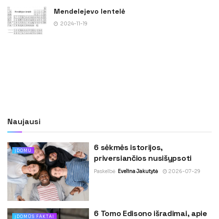
Mendelejevo lentelė
2024-11-19
Naujausi
6 sėkmės istorijos,
ĮDOMU
priversiančios nusišypsoti
Paskelbė
Evelina Jakutytė
2026-07-29
6 Tomo Edisono išradimai, apie
ĮDOMŪS FAKTAI