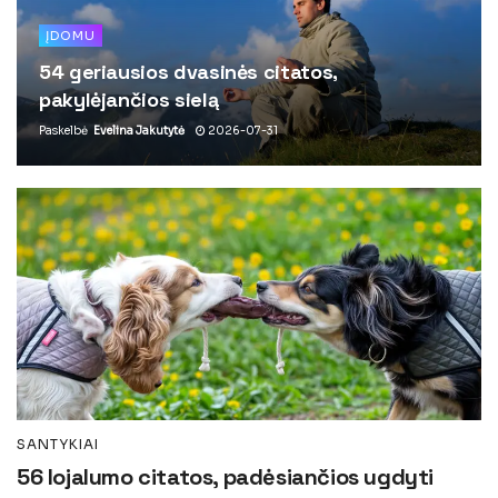
ĮDOMU
54 geriausios dvasinės citatos,
pakylėjančios sielą
Paskelbė
Evelina Jakutytė
2026-07-31
SANTYKIAI
56 lojalumo citatos, padėsiančios ugdyti