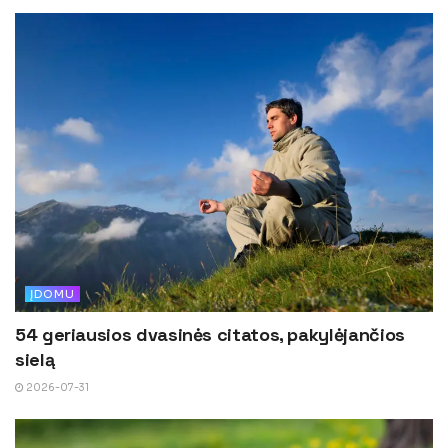
ĮDOMU
54 geriausios dvasinės citatos, pakylėjančios
sielą
2026-07-31