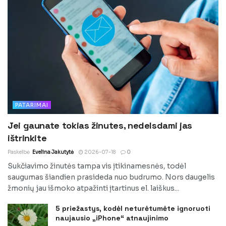
PATARIMAI
Jei gaunate tokias žinutes, nedelsdami jas
ištrinkite
Paskelbė
Evelina Jakutytė
2026-07-18
0
Sukčiavimo žinutės tampa vis įtikinamesnės, todėl
saugumas šiandien prasideda nuo budrumo. Nors daugelis
žmonių jau išmoko atpažinti įtartinus el. laiškus...
5 priežastys, kodėl neturėtumėte ignoruoti
naujausio „iPhone“ atnaujinimo