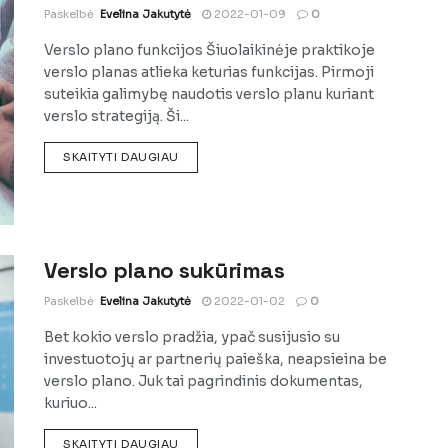
Paskelbė
Evelina Jakutytė
2022-01-09
0
Verslo plano funkcijos Šiuolaikinėje praktikoje
verslo planas atlieka keturias funkcijas. Pirmoji
suteikia galimybę naudotis verslo planu kuriant
verslo strategiją. Ši...
DETAILS
SKAITYTI DAUGIAU
Verslo plano sukūrimas
Paskelbė
Evelina Jakutytė
2022-01-02
0
Bet kokio verslo pradžia, ypač susijusio su
investuotojų ar partnerių paieška, neapsieina be
verslo plano. Juk tai pagrindinis dokumentas,
kuriuo...
DETAILS
SKAITYTI DAUGIAU