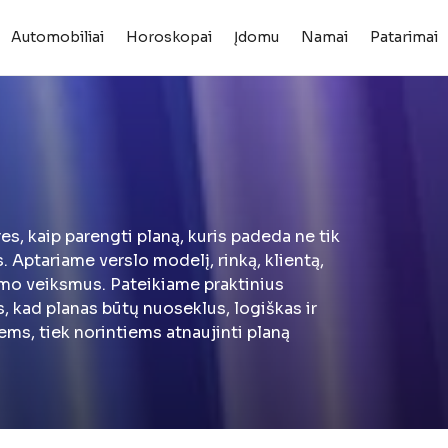
Automobiliai
Horoskopai
Įdomu
Namai
Patarimai
res, kaip parengti planą, kuris padeda ne tik
 Aptariame verslo modelį, rinką, klientą,
nimo veiksmus. Pateikiame praktinius
s, kad planas būtų nuoseklus, logiškas ir
ems, tiek norintiems atnaujinti planą