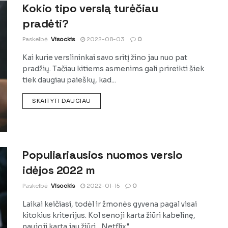
Kokio tipo verslą turėčiau
pradėti?
Paskelbė
Visockis
2022-08-03
0
Kai kurie verslininkai savo sritį žino jau nuo pat
pradžių. Tačiau kitiems asmenims gali prireikti šiek
tiek daugiau paieškų, kad...
DETAILS
SKAITYTI DAUGIAU
Populiariausios nuomos verslo
idėjos 2022 m
Paskelbė
Visockis
2022-01-15
0
Laikai keičiasi, todėl ir žmonės gyvena pagal visai
kitokius kriterijus. Kol senoji karta žiūri kabelinę,
naujoji karta jau žiūri ,,Netflix"....