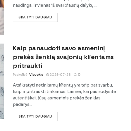
naudinga. Ir vienas iš svarbiausių dalykų,...
DETAILS
SKAITYTI DAUGIAU
Kaip panaudoti savo asmeninį
prekės ženklą svajonių klientams
pritraukti
Paskelbė
Visockis
2025-07-28
0
Atsikratyti netinkamų klientų yra taip pat svarbu,
kaip ir pritraukti tinkamus. Laimei, kai pasirodysite
autentiškai, jūsų asmeninis prekės ženklas
padarys...
DETAILS
SKAITYTI DAUGIAU