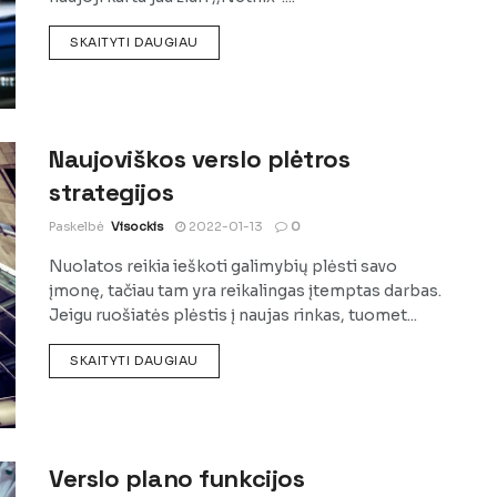
DETAILS
SKAITYTI DAUGIAU
Naujoviškos verslo plėtros
strategijos
Paskelbė
Visockis
2022-01-13
0
Nuolatos reikia ieškoti galimybių plėsti savo
įmonę, tačiau tam yra reikalingas įtemptas darbas.
Jeigu ruošiatės plėstis į naujas rinkas, tuomet...
DETAILS
SKAITYTI DAUGIAU
Verslo plano funkcijos