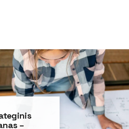
ateginis
anas –