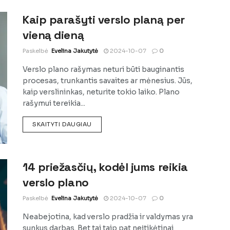
Kaip parašyti verslo planą per
vieną dieną
Paskelbė
Evelina Jakutytė
2024-10-07
0
Verslo plano rašymas neturi būti bauginantis
procesas, trunkantis savaites ar mėnesius. Jūs,
kaip verslininkas, neturite tokio laiko. Plano
rašymui tereikia...
DETAILS
SKAITYTI DAUGIAU
14 priežasčių, kodėl jums reikia
verslo plano
Paskelbė
Evelina Jakutytė
2024-10-07
0
Neabejotina, kad verslo pradžia ir valdymas yra
sunkus darbas. Bet tai taip pat neįtikėtinai