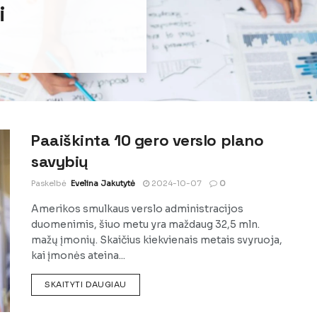
i
Paaiškinta 10 gero verslo plano
savybių
Paskelbė
Evelina Jakutytė
2024-10-07
0
Amerikos smulkaus verslo administracijos
duomenimis, šiuo metu yra maždaug 32,5 mln.
mažų įmonių. Skaičius kiekvienais metais svyruoja,
kai įmonės ateina...
DETAILS
SKAITYTI DAUGIAU