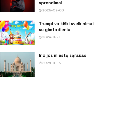
sprendimai
2026-02-03
Trumpi vaikiški sveikinimai
su gimtadieniu
2024-11-21
Indijos miestų sąrašas
2024-11-23