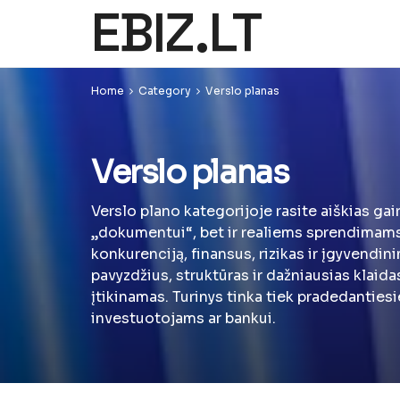
EBIZ.LT
Home
Category
Verslo planas
Verslo planas
Verslo plano kategorijoje rasite aiškias gai
„dokumentui“, bet ir realiems sprendimams.
konkurenciją, finansus, rizikas ir įgyvendi
pavyzdžius, struktūras ir dažniausias klaida
įtikinamas. Turinys tinka tiek pradedantiesi
investuotojams ar bankui.