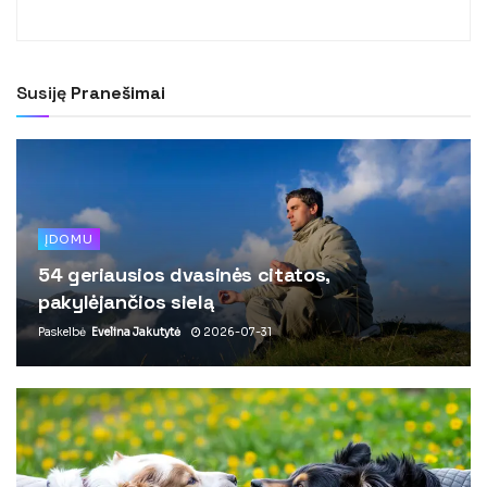
Susiję
Pranešimai
ĮDOMU
54 geriausios dvasinės citatos,
pakylėjančios sielą
Paskelbė
Evelina Jakutytė
2026-07-31