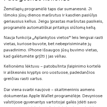
Žemėlapių programėlė taps dar sumanesnė. Ji
išmoks jūsų dienos maršrutus ir kasdien pasiūlys
geriausius kelius. Jeigu įprastas maršrutas pasikeis,
programėlė automatiškai pritaikys siūlomą kelią.
Nauja funkcija „Aplankytos vietos” leis lengvai rasti
vietas, kuriose buvote, bet nebeprisiminate jų
pavadinimo. iPhone išsaugos jūsų buvimo vietas,
kad galėtumėte grįžti į jas vėliau.
Kelionėms lėktuvu – patobulinta įlaipinimo kortelė
ir aiškesnės kryptys oro uostuose, padedančios
greičiau rasti vartus.
Dar viena svarbi naujovė – skaitmeninis asmens
dokumentas Apple Wallet programėlėje. Devyniose
valstijose gyvenantys vartotojai galės įdėti savo