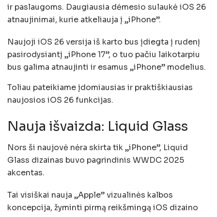
ir paslaugoms. Daugiausia dėmesio sulaukė iOS 26
atnaujinimai, kurie atkeliauja į „iPhone”.
Naujoji iOS 26 versija iš karto bus įdiegta į rudenį
pasirodysiantį „iPhone 17”, o tuo pačiu laikotarpiu
bus galima atnaujinti ir esamus „iPhone” modelius.
Toliau pateikiame įdomiausias ir praktiškiausias
naujosios iOS 26 funkcijas.
Nauja išvaizda: Liquid Glass
Nors ši naujovė nėra skirta tik „iPhone”, Liquid
Glass dizainas buvo pagrindinis WWDC 2025
akcentas.
Tai visiškai nauja „Apple” vizualinės kalbos
koncepcija, žyminti pirmą reikšmingą iOS dizaino