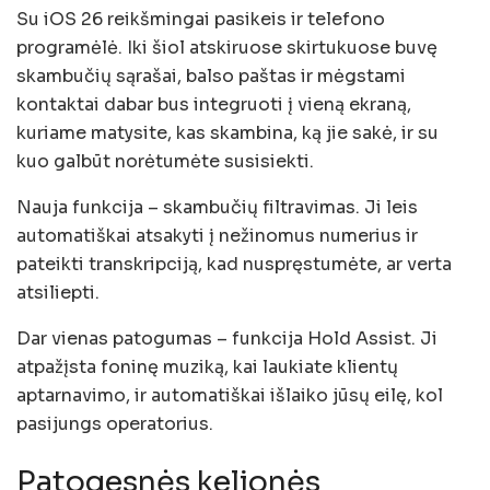
Su iOS 26 reikšmingai pasikeis ir telefono
programėlė. Iki šiol atskiruose skirtukuose buvę
skambučių sąrašai, balso paštas ir mėgstami
kontaktai dabar bus integruoti į vieną ekraną,
kuriame matysite, kas skambina, ką jie sakė, ir su
kuo galbūt norėtumėte susisiekti.
Nauja funkcija – skambučių filtravimas. Ji leis
automatiškai atsakyti į nežinomus numerius ir
pateikti transkripciją, kad nuspręstumėte, ar verta
atsiliepti.
Dar vienas patogumas – funkcija Hold Assist. Ji
atpažįsta foninę muziką, kai laukiate klientų
aptarnavimo, ir automatiškai išlaiko jūsų eilę, kol
pasijungs operatorius.
Patogesnės kelionės