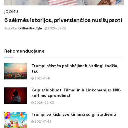
ĮDOMU
6 sėkmės istorijos, priversiančios nusišypsoti
Paskelbė
Evelina Jakutytė
2026-07-29
Rekomenduojame
Trumpi sėkmės palinkėjimai: širdingi žodžiai
tau
2024-11-19
Kaip atblokuoti Filmai.in ir Linkomanija: DNS
keitimo sprendimai
2026-02-03
Trumpi vaikiški sveikinimai su gimtadieniu
2024-11-21