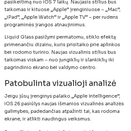
pasikeitimą nuo iOS 7 laikų. Naujasis stilius bus
taikomas ir kituose „Apple” įrenginiuose – „Mac”,
„iPad”, „Apple Watch” ir „Apple TV” – per rudens
programinės įrangos atnaujinimus.
Liquid Glass pasižymi permatomu, stiklo efektą
primenančiu dizainu, kuris prisitaiko prie aplinkos
bei rodomo turinio. Naujas vizualinis stilius bus
taikomas viskam – nuo jungiklių ir slankiklių iki
pagrindinio ekrano bei valdymo centro.
Patobulinta vizualioji analizė
Jeigu jūsų įrenginys palaiko „Apple Intelligence”,
iOS 26 pasiūlys naujas išmanios vizualinės analizės
galimybes, padedančias atpažinti tai, kas rodoma
ekrane, ir atlikti naudingus veiksmus.