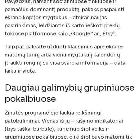
Pavyzdžiui, naršant socialiniuose tinkluose ir
pamačius dominantį produktą, pakaks paspausti
ekrano kopijos mygtukus – atsiras naujas
pasirinkimas, leidžiantis iš karto ieškoti prekių
tokiose platformose kaip „Google” ar „Etsy”.
Taip pat galėsite užduoti klausimus apie ekrane
matomą turinį arba vienu mygtuku į kalendorių
įtraukti renginį su visa svarbia informacija – data,
laiku ir vieta.
Daugiau galimybių grupiniuose
pokalbiuose
Žinutės programėlėje laukia reikšmingi
patobulinimai. Vienas iš jų – rašymo indikatoriai
(trys taškai burbule), kurie nuo šiol veiks ir
grupiniuose pokalbiuose, o iki šiol buvo matomi tik