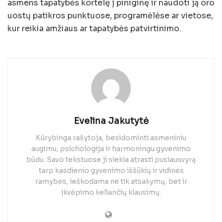
asmens tapatybės kortelę į piniginę ir naudoti ją oro
uostų patikros punktuose, programėlėse ar vietose,
kur reikia amžiaus ar tapatybės patvirtinimo.
Evelina Jakutytė
Kūrybinga rašytoja, besidominti asmeniniu
augimu, psichologija ir harmoningu gyvenimo
būdu. Savo tekstuose ji siekia atrasti pusiausvyrą
tarp kasdienio gyvenimo iššūkių ir vidinės
ramybės, ieškodama ne tik atsakymų, bet ir
įkvėpimo keliančių klausimų.