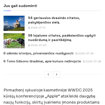
Jus gali sudominti
54 geriausios dvasinės citatos,
pakylėjančios sielą
2026-07-31
56 lojalumo citatos, padėsiančios ugdyti
nuoširdumą ir pasitikėjimą
2026-07-30
6 sėkmės istorijos, priversiančios nusišypsoti
2026-07-29
6 Tomo Edisono išradimai, apie kuriuos nežinojote
2026-07-28
Pirmadienį vykusioje kasmetinėje WWDC 2025
kūrėjų konferencijoje „Apple” atskleidė daugybę
naujų funkcijų, skirtų įvairiems įmonės produktams