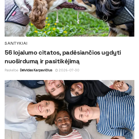
SANTYKIAI
56 lojalumo citatos, padėsiančios ugdyti
nuoširdumą ir pasitikėjimą
Paskelbė
Deividas Karpavičius
2026-07-30