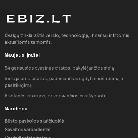
Įžvalgų tinklaraštis verslo, technologijų, finansų ir kitomis
aktualiomis temomis.
Naujausi įrašai
54 geriausios dvasinės citatos, pakylėjančios sielą
56 lojalumo citatos, padėsiančios ugdyti nuoširdumą ir
pasitikėjimą
6 sėkmės istorijos, priversiančios nusišypsoti
Naudinga
Būsto paskolos skaičiuoklė
Savaitės vardadieniai