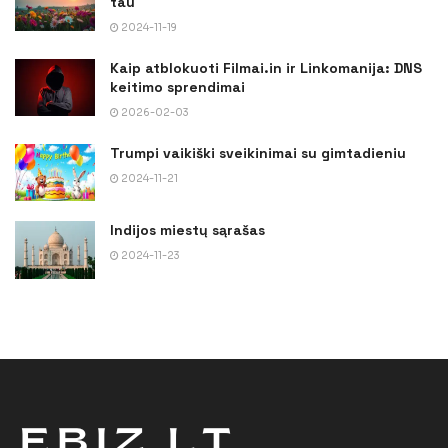
tau
2024-11-19
Kaip atblokuoti Filmai.in ir Linkomanija: DNS
keitimo sprendimai
2026-02-03
Trumpi vaikiški sveikinimai su gimtadieniu
2024-11-21
Indijos miestų sąrašas
2024-11-23