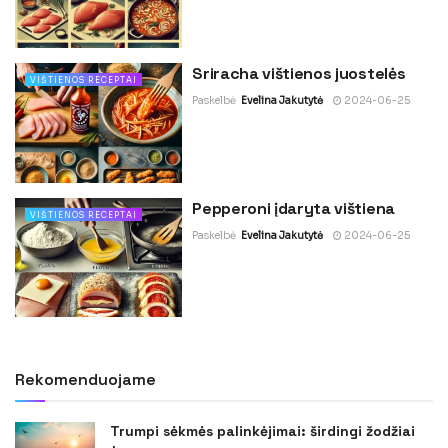
Sriracha vištienos juostelės
VIŠTIENOS RECEPTAI
Paskelbė
Evelina Jakutytė
2024-06-25
Pepperoni įdaryta vištiena
VIŠTIENOS RECEPTAI
Paskelbė
Evelina Jakutytė
2024-06-25
Rekomenduojame
Trumpi sėkmės palinkėjimai: širdingi žodžiai