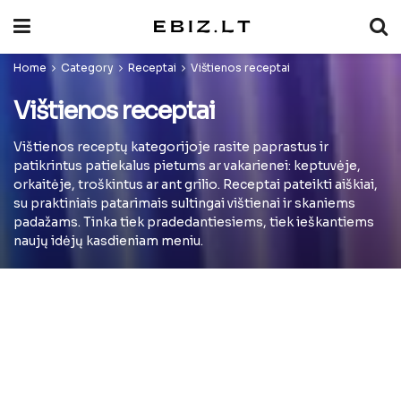
Home
Category
Receptai
Vištienos receptai
Vištienos receptai
Vištienos receptų kategorijoje rasite paprastus ir
patikrintus patiekalus pietums ar vakarienei: keptuvėje,
orkaitėje, troškintus ar ant grilio. Receptai pateikti aiškiai,
su praktiniais patarimais sultingai vištienai ir skaniems
padažams. Tinka tiek pradedantiesiems, tiek ieškantiems
naujų idėjų kasdieniam meniu.