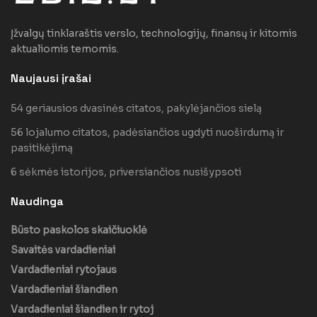
Įžvalgų tinklaraštis verslo, technologijų, finansų ir kitomis
aktualiomis temomis.
Naujausi įrašai
54 geriausios dvasinės citatos, pakylėjančios sielą
56 lojalumo citatos, padėsiančios ugdyti nuoširdumą ir
pasitikėjimą
6 sėkmės istorijos, priversiančios nusišypsoti
Naudinga
Būsto paskolos skaičiuoklė
Savaitės vardadieniai
Vardadieniai rytojaus
Vardadieniai šiandien
Vardadieniai šiandien ir rytoj