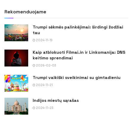
Rekomenduojame
Trumpi sėkmės palinkėjimai: širdingi žodžiai
tau
2024-11-19
Kaip atblokuoti Filmai.in ir Linkomanija: DNS
keitimo sprendimai
2026-02-03
Trumpi vaikiški sveikinimai su gimtadieniu
2024-11-21
Indijos miestų sąrašas
2024-11-23