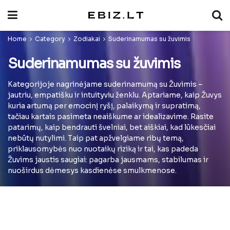
Home
Category
Zodiakai
Suderinamumas su žuvimis
Suderinamumas su žuvimis
Kategorijoje nagrinėjame suderinamumą su Žuvimis –
jautriu, empatišku ir intuityviu ženklu. Aptariame, kaip Žuvys
kuria artumą per emocinį ryšį, palaikymą ir supratimą,
tačiau kartais pasimeta neaiškume ar idealizavime. Rasite
patarimų, kaip bendrauti švelniai, bet aiškiai, kad lūkesčiai
nebūtų nutylimi. Taip pat apžvelgiame ribų temą,
priklausomybės nuo nuotaikų riziką ir tai, kas padeda
Žuvims jaustis saugiai: pagarba jausmams, stabilumas ir
nuoširdus dėmesys kasdienėse smulkmenose.