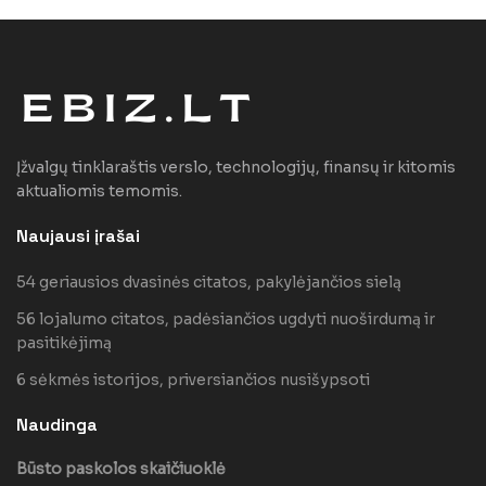
Įžvalgų tinklaraštis verslo, technologijų, finansų ir kitomis
aktualiomis temomis.
Naujausi įrašai
54 geriausios dvasinės citatos, pakylėjančios sielą
56 lojalumo citatos, padėsiančios ugdyti nuoširdumą ir
pasitikėjimą
6 sėkmės istorijos, priversiančios nusišypsoti
Naudinga
Būsto paskolos skaičiuoklė