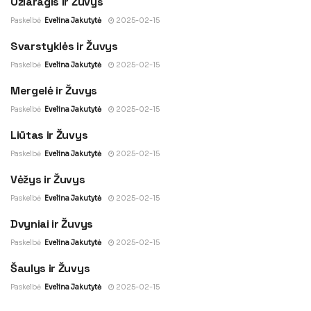
Ožiaragis ir Žuvys
SUDERINAMUMAS SU
OŽIARAGIAIS
Paskelbė
Evelina Jakutytė
2025-02-15
Svarstyklės ir Žuvys
SUDERINAMUMAS SU
SVARSTYKLĖMIS
Paskelbė
Evelina Jakutytė
2025-02-15
Mergelė ir Žuvys
SUDERINAMUMAS SU
MERGELE
Paskelbė
Evelina Jakutytė
2025-02-15
Liūtas ir Žuvys
SUDERINAMUMAS SU
LIŪTAIS
Paskelbė
Evelina Jakutytė
2025-02-15
Vėžys ir Žuvys
SUDERINAMUMAS SU
VĖŽIAIS
Paskelbė
Evelina Jakutytė
2025-02-15
Dvyniai ir Žuvys
SUDERINAMUMAS SU
DVYNIAIS
Paskelbė
Evelina Jakutytė
2025-02-15
Šaulys ir Žuvys
SUDERINAMUMAS SU
ŠAULIAIS
Paskelbė
Evelina Jakutytė
2025-02-15