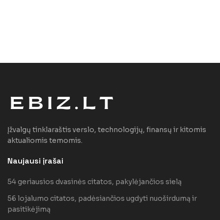
Įžvalgų tinklaraštis verslo, technologijų, finansų ir kitomis
aktualiomis temomis.
Naujausi įrašai
54 geriausios dvasinės citatos, pakylėjančios sielą
56 lojalumo citatos, padėsiančios ugdyti nuoširdumą ir
pasitikėjimą