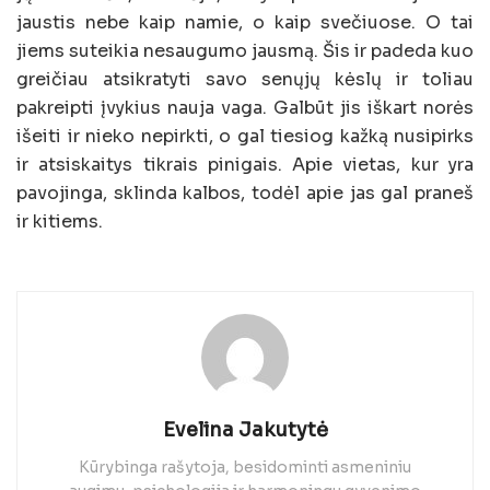
jaustis nebe kaip namie, o kaip svečiuose. O tai
jiems suteikia nesaugumo jausmą. Šis ir padeda kuo
greičiau atsikratyti savo senųjų kėslų ir toliau
pakreipti įvykius nauja vaga. Galbūt jis iškart norės
išeiti ir nieko nepirkti, o gal tiesiog kažką nusipirks
ir atsiskaitys tikrais pinigais. Apie vietas, kur yra
pavojinga, sklinda kalbos, todėl apie jas gal praneš
ir kitiems.
Evelina Jakutytė
Kūrybinga rašytoja, besidominti asmeniniu