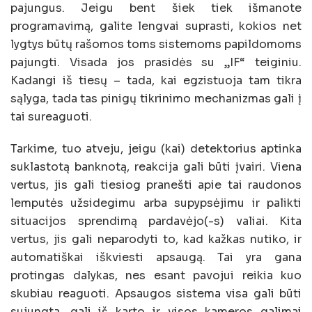
pajungus. Jeigu bent šiek tiek išmanote
programavimą, galite lengvai suprasti, kokios net
lygtys būtų rašomos toms sistemoms papildomoms
pajungti. Visada jos prasidės su „IF“ teiginiu.
Kadangi iš tiesų – tada, kai egzistuoja tam tikra
sąlyga, tada tas pinigų tikrinimo mechanizmas gali į
tai sureaguoti.
Tarkime, tuo atveju, jeigu (kai) detektorius aptinka
suklastotą banknotą, reakcija gali būti įvairi. Viena
vertus, jis gali tiesiog pranešti apie tai raudonos
lemputės užsidegimu arba supypsėjimu ir palikti
situacijos sprendimą pardavėjo(-s) valiai. Kita
vertus, jis gali neparodyti to, kad kažkas nutiko, ir
automatiškai iškviesti apsaugą. Tai yra gana
protingas dalykas, nes esant pavojui reikia kuo
skubiau reaguoti. Apsaugos sistema visa gali būti
sujungta, gali iš karto ir visos kameros galimai