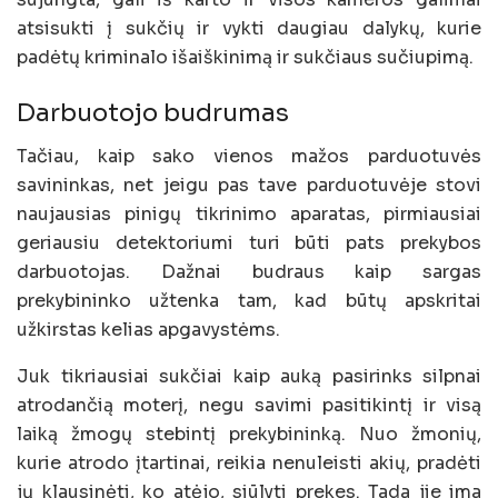
atsisukti į sukčių ir vykti daugiau dalykų, kurie
padėtų kriminalo išaiškinimą ir sukčiaus sučiupimą.
Darbuotojo budrumas
Tačiau, kaip sako vienos mažos parduotuvės
savininkas, net jeigu pas tave parduotuvėje stovi
naujausias pinigų tikrinimo aparatas, pirmiausiai
geriausiu detektoriumi turi būti pats prekybos
darbuotojas. Dažnai budraus kaip sargas
prekybininko užtenka tam, kad būtų apskritai
užkirstas kelias apgavystėms.
Juk tikriausiai sukčiai kaip auką pasirinks silpnai
atrodančią moterį, negu savimi pasitikintį ir visą
laiką žmogų stebintį prekybininką. Nuo žmonių,
kurie atrodo įtartinai, reikia nenuleisti akių, pradėti
jų klausinėti, ko atėjo, siūlyti prekes. Tada jie ima