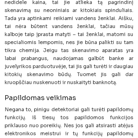
nedidele kaina, tai jie atlieka tą pagrindinį
skenavimą su neoniniais ar kitokiais spinduliais.
Tada yra aptinkami reikiami vandens ženklai. Aišku,
tai nėra būtent vandens ženklai, tačiau mūsų
kalboje taip įprasta matyti – tai ženklai, matomi su
specialiomis lempomis, nes jie būna palikti su tam
tikra chemija. Jeigu tas skenavimo aparatas yra
labai prabangus, naudojamas galbūt banke ar
juvelyrikos parduotuvėje, tai jis gali turėti ir daugiau
kitokių skenavimo būdų. Tuomet jis gali dar
kruopščiau nuskenuoti ir nuskaityti banknotą.
Papildomas veikimas
Negana to, pinigu detektoriai gali turėti papildomų
funkcijų. Iš tiesų tos papildomos funkcijos
priklauso nuo poreikių. Nes jos gali atsirasti atėjus
elektronikos meistrui ir tų funkcijų papildomų