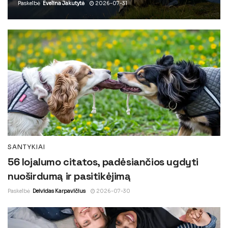
Paskelbė
Evelina Jakutytė
2026-07-31
SANTYKIAI
56 lojalumo citatos, padėsiančios ugdyti
nuoširdumą ir pasitikėjimą
Paskelbė
Deividas Karpavičius
2026-07-30