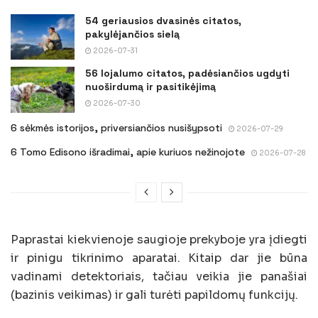
54 geriausios dvasinės citatos,
pakylėjančios sielą
2026-07-31
56 lojalumo citatos, padėsiančios ugdyti
nuoširdumą ir pasitikėjimą
2026-07-30
6 sėkmės istorijos, priversiančios nusišypsoti
2026-07-29
6 Tomo Edisono išradimai, apie kuriuos nežinojote
2026-07-28
Paprastai kiekvienoje saugioje prekyboje yra įdiegti
ir pinigu tikrinimo aparatai. Kitaip dar jie būna
vadinami detektoriais, tačiau veikia jie panašiai
(bazinis veikimas) ir gali turėti papildomų funkcijų.