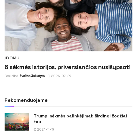
ĮDOMU
6 sėkmės istorijos, priversiančios nusišypsoti
Paskelbė
Evelina Jakutytė
2026-07-29
Rekomenduojame
Trumpi sėkmės palinkėjimai: širdingi žodžiai
tau
2024-11-19