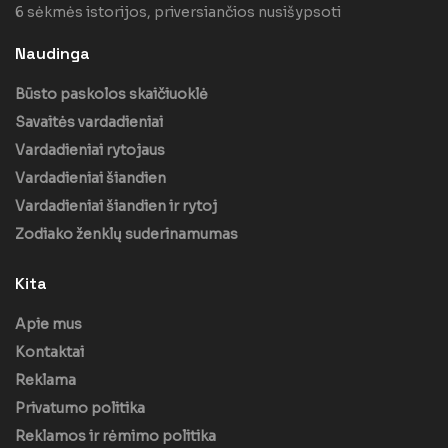
6 sėkmės istorijos, priversiančios nusišypsoti
Naudinga
Būsto paskolos skaičiuoklė
Savaitės vardadieniai
Vardadieniai rytojaus
Vardadieniai šiandien
Vardadieniai šiandien ir rytoj
Zodiako ženklų suderinamumas
Kita
Apie mus
Kontaktai
Reklama
Privatumo politika
Reklamos ir rėmimo politika