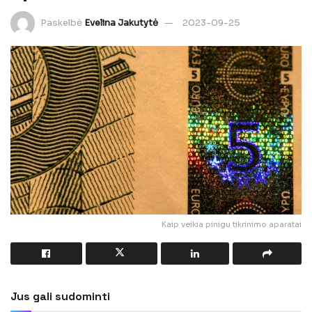
Paskelbė
Evelina Jakutytė
2023-09-25
Kaip veikia pinigu tikrinimo aparatai
Jus gali sudominti