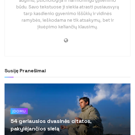
augimu, psichologija ir harmoningu gyvenimo
būdu. Savo tekstuose ji siekia atrasti pusiausvyrą
tarp kasdienio gyvenimo iššūkių ir vidinės
ramybės, ieškodama ne tik atsakymų, bet ir
įkvėpimo keliančių klausimų.
Susiję
Pranešimai
ĮDOMU
54 geriausios dvasinės citatos,
pakylėjančios sielą