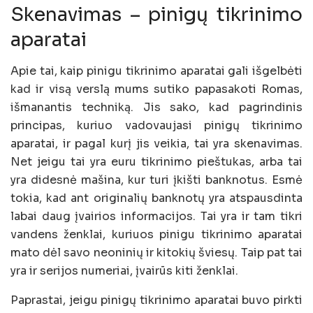
Skenavimas – pinigų tikrinimo
aparatai
Apie tai, kaip pinigu tikrinimo aparatai gali išgelbėti
kad ir visą verslą mums sutiko papasakoti Romas,
išmanantis techniką. Jis sako, kad pagrindinis
principas, kuriuo vadovaujasi pinigų tikrinimo
aparatai, ir pagal kurį jis veikia, tai yra skenavimas.
Net jeigu tai yra euru tikrinimo pieštukas, arba tai
yra didesnė mašina, kur turi įkišti banknotus. Esmė
tokia, kad ant originalių banknotų yra atspausdinta
labai daug įvairios informacijos. Tai yra ir tam tikri
vandens ženklai, kuriuos pinigu tikrinimo aparatai
mato dėl savo neoninių ir kitokių šviesų. Taip pat tai
yra ir serijos numeriai, įvairūs kiti ženklai.
Paprastai, jeigu pinigų tikrinimo aparatai buvo pirkti