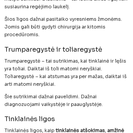
susiaurina regėjimo laukelį.
Šios ligos dažnai pasitaiko vyresniems žmonėms.
Jomis gali būti gydyti chirurgija ar kitomis
procedūromis.
Trumparegystė ir toliaregystė
Trumparegystė – tai sutrikimas, kai tinklainė ir lęšis
yra toliai. Daiktai iš toli matomi neryškiai.
Toliaregystė – kai atstumas yra per mažas, daiktai iš
arti matomi neryškiai.
Šie sutrikimai dažnai paveldimi. Dažnai
diagnozuojami vaikystėje ir paauglystėje.
Tinklainės ligos
Tinklainės ligos, kaip
tinklainės atšokimas
,
amžinė