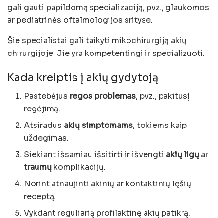
gali gauti papildomą specializaciją, pvz., glaukomos
ar pediatrinės oftalmologijos srityse.
Šie specialistai gali taikyti mikochirurgiją akių
chirurgijoje. Jie yra kompetentingi ir specializuoti.
Kada kreiptis į akių gydytoją
Pastebėjus
regos problemas
, pvz., pakitusį
regėjimą.
Atsiradus
akių simptomams
, tokiems kaip
uždegimas.
Siekiant išsamiau išsitirti ir išvengti
akių ligų
ar
traumų
komplikacijų.
Norint atnaujinti akinių ar kontaktinių lęšių
receptą.
Vykdant reguliarią profilaktinę akių patikrą.