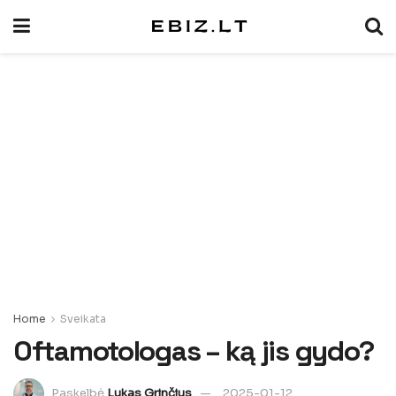
Home
Sveikata
Oftamotologas – ką jis gydo?
Paskelbė
Lukas Grinčius
2025-01-12