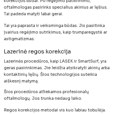
korekcijos būdai. Po regėjimo patikrinimo,
oftalmologas pasirinks specialius akinius ar lęšius.
Tai padeda matyti labai gerai.
Tai yra paprasta ir veiksminga būdas. Jis pasitinka
įvairius regėjimo sutrikimus, kaip trumparegystė ar
astigmatizmas.
Lazerinė regos korekcija
Lazerinės procedūros, kaip LASEK ir SmartSurf, yra
geras pasirinkimas. Jie leidžia atsikratyti akinių arba
kontaktinių lęšių. Šios technologijos suteikia
aiškesnį matymą.
Šios procedūros atliekamos profesionalų
oftalmologų. Jos trunka nedaug laiko.
Regos korekcijos metodai vis kuo labiau tobulėja.