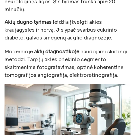
neurologinės ligos. Šis tyrimas trunka apie 20
minučių.
Akių dugno tyrimas
leidžia įžvelgti akies
kraujagysles ir nervą. Jis ypač svarbus cukrinio
diabeto, galvos smegenų auglio diagnozėje.
Modernioje
akių diagnostikoje
naudojami skirtingi
metodai. Tarp jų akies priekinio segmento
skaitmeninis fotografavimas, optinė koherentinė
tomografijos angiografija, elektroretinografija.