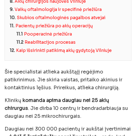
8.
Akių chirurgijos naujovės Vilniuje
9.
Vaikų oftalmologija ir specifinė priežiūra
10.
Skubios oftalmologinės pagalbos atvejai
11.
Pacientų priežiūra po akių operacijų
11.1
Pooperacinė priežiūra
11.2
Reabilitacijos procesas
12.
Kaip išsirinkti patikimą akių gydytoją Vilniuje
Šie specialistai atlieka aukštąjį regėjimo
patikrinimus. Jie skiria vaistas, pritaiko akinius ir
kontaktinius lęšius. Prireikus, atlieka chirurgiją.
Klinikų
komanda apima daugiau nei 25 akių
chirurgus
. Jie dirba 10 centrų ir bendradarbiauja su
daugiau nei 25 mikrochirurgais.
Daugiau nei 300 000 pacientų ir aukštai įvertinimai