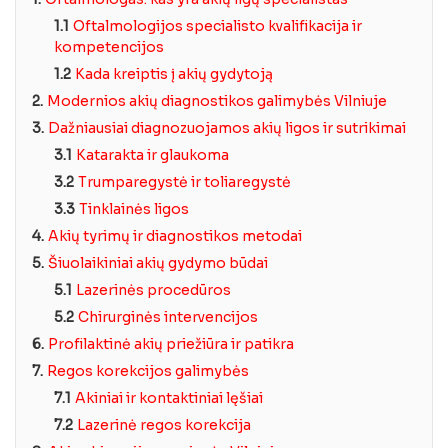
1.1
Oftalmologijos specialisto kvalifikacija ir
kompetencijos
1.2
Kada kreiptis į akių gydytoją
2.
Modernios akių diagnostikos galimybės Vilniuje
3.
Dažniausiai diagnozuojamos akių ligos ir sutrikimai
3.1
Katarakta ir glaukoma
3.2
Trumparegystė ir toliaregystė
3.3
Tinklainės ligos
4.
Akių tyrimų ir diagnostikos metodai
5.
Šiuolaikiniai akių gydymo būdai
5.1
Lazerinės procedūros
5.2
Chirurginės intervencijos
6.
Profilaktinė akių priežiūra ir patikra
7.
Regos korekcijos galimybės
7.1
Akiniai ir kontaktiniai lęšiai
7.2
Lazerinė regos korekcija