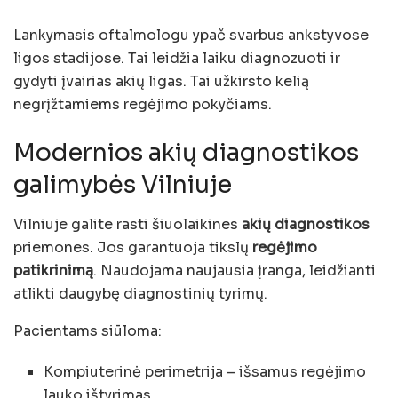
Lankymasis oftalmologu ypač svarbus ankstyvose
ligos stadijose. Tai leidžia laiku diagnozuoti ir
gydyti įvairias akių ligas. Tai užkirsto kelią
negrįžtamiems regėjimo pokyčiams.
Modernios akių diagnostikos
galimybės Vilniuje
Vilniuje galite rasti šiuolaikines
akių diagnostikos
priemones. Jos garantuoja tikslų
regėjimo
patikrinimą
. Naudojama naujausia įranga, leidžianti
atlikti daugybę diagnostinių tyrimų.
Pacientams siūloma:
Kompiuterinė perimetrija – išsamus regėjimo
lauko ištyrimas