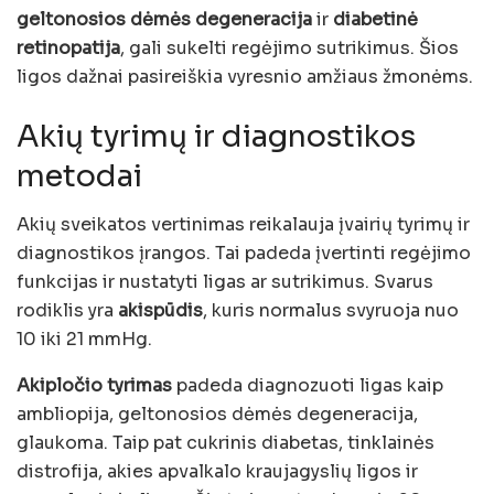
geltonosios dėmės degeneracija
ir
diabetinė
retinopatija
, gali sukelti regėjimo sutrikimus. Šios
ligos dažnai pasireiškia vyresnio amžiaus žmonėms.
Akių tyrimų ir diagnostikos
metodai
Akių sveikatos vertinimas reikalauja įvairių tyrimų ir
diagnostikos įrangos. Tai padeda įvertinti regėjimo
funkcijas ir nustatyti ligas ar sutrikimus. Svarus
rodiklis yra
akispūdis
, kuris normalus svyruoja nuo
10 iki 21 mmHg.
Akipločio tyrimas
padeda diagnozuoti ligas kaip
ambliopija, geltonosios dėmės degeneracija,
glaukoma. Taip pat cukrinis diabetas, tinklainės
distrofija, akies apvalkalo kraujagyslių ligos ir