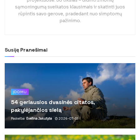
projektuose. Jo tikslas – didinti žmonių
sąmoningumą sveikatos klausimais ir skatinti juos
rūpintis savo gerove, pradedant nuo simptomų
pažinimo.
Susiję
Pranešimai
ĮDOMU
54 geriausios dvasinės citatos,
pakylėjančios sielą
Paskelbė
Evelina Jakutytė
2026-07-31