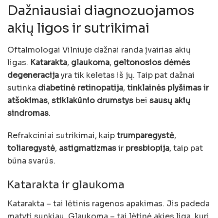
Dažniausiai diagnozuojamos
akių ligos ir sutrikimai
Oftalmologai Vilniuje dažnai randa įvairias akių
ligas.
Katarakta
,
glaukoma
,
geltonosios dėmės
degeneracija
yra tik keletas iš jų. Taip pat dažnai
sutinka
diabetinė retinopatija
,
tinklainės plyšimas ir
atšokimas
,
stiklakūnio drumstys
bei
sausų akių
sindromas
.
Refrakciniai sutrikimai, kaip
trumparegystė
,
toliaregystė
,
astigmatizmas
ir
presbiopija
, taip pat
būna svarūs.
Katarakta ir glaukoma
Katarakta – tai lėtinis ragenos apakimas. Jis padeda
matyti sunkiau. Glaukoma – tai lėtinė akies liga, kuri