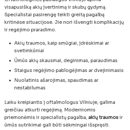
visapusišką akių įvertinimą ir skubų gydymą.
Specialistai pasirengę teikti greitą pagalbą
kritinėse situacijose. Jie nori išvengti komplikacijų
ir regėjimo praradimo.
Akių traumos, kaip smūgiai, įdrėskimai ar
svetimkūniai
Ūmūs akių skausmai, deginimas, paraudimas
Staigus regėjimo pablogėjimas ar dvejinimasis
Nuolatinis ašarojimas, spaudimas ar
nestabilumas
Laiku kreipiantis į oftalmologus Vilniuje, galima
greičiau atkurti regėjimą. Moderniomis
priemonėmis ir specialistų pagalba,
akių traumos
ir
ūmūs sutrikimai gali būti sėkmingai išspręsti.