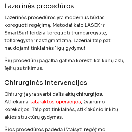
Lazerinės procedūros
Lazerinės procedūros yra modernus būdas
koreguoti regėjimą. Metodai kaip LASEK ir
SmartSurf leidžia koreguoti trumparegystę,
toliaregystę ir astigmatizmą. Lazeriai taip pat
naudojami tinklainės ligų gydymui.
Šių procedūrų pagalba galima korekti kai kurių akių
lęšių sutrikimus.
Chirurginės intervencijos
Chirurgija yra svarbi dalis
akių chirurgijos
.
Atliekama
kataraktos operacijos
, žvairumo
korekcijos. Taip pat tinklainės, stiklakūnio ir kitų
akies struktūrų gydymas.
Šios procedūros padeda ištaisyti regėjimo