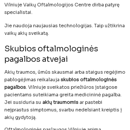
Vilniuje Vaikų Oftalmologijos Centre dirba patyrę
specialistai.
Jie naudoja naujausias technologijas. Taip užtikrina
vaikų akių sveikatą.
Skubios oftalmologinės
pagalbos atvejai
Akių traumos, ūmūs skausmai arba staigus regėjimo
pablogėjimas reikalauja
skubios oftalmologinės
pagalbos
. Vilniuje sveikatos priežiūros įstaigose
pacientams suteikiama greita medicininė pagalba.
Jei susiduria su
akių traumomis
ar pastebi
neįprastus simptomus, svarbu nedelsiant kreiptis į
akių gydytoją.
Oftalmologinės paslaugos Vilniuje apima