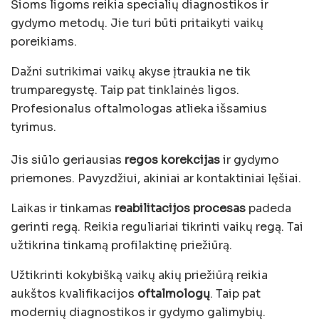
Šioms ligoms reikia specialių diagnostikos ir
gydymo metodų. Jie turi būti pritaikyti vaikų
poreikiams.
Dažni sutrikimai vaikų akyse įtraukia ne tik
trumparegystę. Taip pat tinklainės ligos.
Profesionalus oftalmologas atlieka išsamius
tyrimus.
Jis siūlo geriausias
regos korekcijas
ir gydymo
priemones. Pavyzdžiui, akiniai ar kontaktiniai lęšiai.
Laikas ir tinkamas
reabilitacijos procesas
padeda
gerinti regą. Reikia reguliariai tikrinti vaikų regą. Tai
užtikrina tinkamą profilaktinę priežiūrą.
Užtikrinti kokybišką vaikų akių priežiūrą reikia
aukštos kvalifikacijos
oftalmologų
. Taip pat
modernių diagnostikos ir gydymo galimybių.