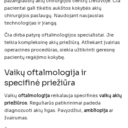
pažangiausių akių chirurgijos centrų Lietuvoje. Čia
pacientai gali tikėtis aukštos kokybės akių
chirurgijos paslaugų. Naudojant naujausias
technologijas ir įrangą.
Čia dirba patyrę oftalmologijos specialistai. Jie
teikia kompleksinę akių priežiūrą. Atliekant įvairias
operacines procedūras, siekia užtikrinti geresnę
pacientų regėjimo kokybę.
Vaikų oftalmologija ir
specifinė priežiūra
Vaikų
oftalmologija
reikalauja specifinės
vaikų akių
priežiūros
. Reguliarūs patikrinimai padeda
diagnozuoti akių ligas. Pavyzdžiui,
ambliopija
ar
žvairumas.