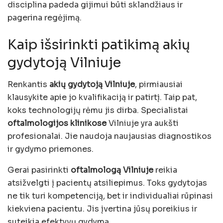
disciplina padeda gijimui būti sklandžiaus ir
pagerina regėjimą.
Kaip išsirinkti patikimą akių
gydytoją Vilniuje
Renkantis
akių gydytoją Vilniuje
, pirmiausiai
klausykite apie jo kvalifikaciją ir patirtį. Taip pat,
koks technologijų rėmu jis dirba. Specialistai
oftalmologijos klinikose
Vilniuje yra aukšti
profesionalai. Jie naudoja naujausias diagnostikos
ir gydymo priemones.
Gerai pasirinkti
oftalmologą Vilniuje
reikia
atsižvelgti į pacientų atsiliepimus. Toks gydytojas
ne tik turi kompetenciją, bet ir individualiai rūpinasi
kiekviena pacientu. Jis įvertina jūsų poreikius ir
suteikia efektyvų gydymą.