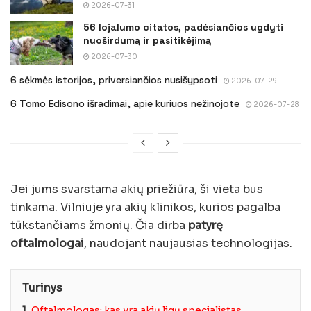
2026-07-31
56 lojalumo citatos, padėsiančios ugdyti
nuoširdumą ir pasitikėjimą
2026-07-30
6 sėkmės istorijos, priversiančios nusišypsoti
2026-07-29
6 Tomo Edisono išradimai, apie kuriuos nežinojote
2026-07-28
Jei jums svarstama akių priežiūra, ši vieta bus
tinkama. Vilniuje yra akių klinikos, kurios pagalba
tūkstančiams žmonių. Čia dirba
patyrę
oftalmologai
, naudojant naujausias technologijas.
Turinys
1.
Oftalmologas: kas yra akių ligų specialistas