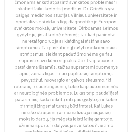
žmonėms anksti atpažinti sveikatos problemas ir
skatinti laiku kreiptis į medikus. Dr. Grinčius yra
baigęs medicinos studijas Vilniaus universitete ir
specializavosi vidaus ligų diagnostikoje Europos
sveikatos mokslų universitete. Dirbdamas šeimos
gydytoju, jis atkreipė dėmesį į tai, kad pacientai
neretai ignoruoja ar klaidingai aiškina savo
simptomus. Tai paskatino jį rašyti mokomuosius
straipsnius, siekiant padėti žmonėms geriau
suprasti savo kūno signalus. Jo straipsniuose
pateikiama išsamūs, tačiau suprantami duomenys
apie įvairias ligas – nuo paplitusių simptomų,
pavyzdžiui, nuovargio ar galvos skausmo, iki
retesnių ir sudėtingesnių, tokie kaip autoimuninės
ar neurologinės problemos. Lukas taip pat dalijasi
patarimais, kada reikėtų eiti pas gydytoją ir kokie
pirmieji žingsniai turėtų būti imtasi. Kai Lukas
nerašo straipsnių ar neanalizuoja naujausių
mokslo darbų, jis mėgsta leisti laiką gamtoje,
užsiima sportu ir dalyvauja sveikatos švietimo