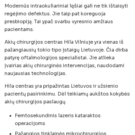
Modernūs intraokuliariniai lęšiai gali ne tik ištaisyti
regėjimo defektus. Jie taip pat koreguoja
presbiopiją. Tai ypač svarbu vyresnio amžiaus
pacientams.
Akių chirurgijos centras Hila Vilniuje yra vienas iš
pažangiausių tokio tipo įstaigų Lietuvoje. Čia dirba
patyrę oftalmologijos specialistai. Jie atlieka
įvairias akių chirurginės intervencijas, naudodami
naujausias technologijas.
Hila centras yra pripažintas Lietuvos ir užsienio
pacientų pasirinkimu. Dėl teikiamų aukštos kokybės
akių chirurgijos paslaugų.
Femtosekundinis lazeris kataraktos
operacijoms
Pažangios tinklainės mikrochirurgijos