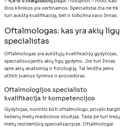
–
4,8 iš 5 žvaigždučių
pagal Trustpilot – rodo, kad
šios klinikos yra vertinamos. Specialistai čia ne tik
turi aukštą kvalifikaciją, bet ir tobulina savo žinias.
Oftalmologas: kas yra akių ligų
specialistas
Oftalmologas yra aukštųjų kvalifikacijų gydytojas,
specializuojantis akių ligų gydymu. Jie turi žinias
apie akių anatomiją ir fiziologiją. Tai leidžia jems
atlikti įvairius tyrimus ir procedūras.
Oftalmologijos specialisto
kvalifikacija ir kompetencijos
Gydytojas, norintis būti oftalmologu, privalo baigti
šešerių metų medicinos studijas. Tada jie turi trejų
metų rezidentūrą specializacijoje. Oftalmologai