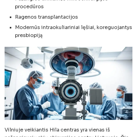
procedūros
Ragenos transplantacijos
Modernūs intraokuliariniai lęšiai, koreguojantys
presbiopiją
Vilniuje veikiantis Hila centras yra vienas iš