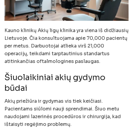
Kauno klinikų Akių ligų klinika yra viena iš didžiausių
Lietuvoje. Čia konsultuojama apie 70,000 pacientų
per metus. Darbuotojai atlieka virš 21,000
operacijų, teikdami tarptautinius standartus
atitinkančias oftalmologines paslaugas.
Šiuolaikiniai akių gydymo
būdai
Akių priežiūra ir gydymas vis tiek keičiasi.
Pacientams siūlomi nauji sprendimai. Šiuo metu
naudojami lazerinės procedūros ir chirurgija, kad
ištaisyti regėjimo problemų.