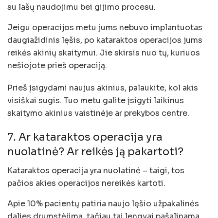
su lašų naudojimu bei gijimo procesu.
Jeigu operacijos metu jums nebuvo implantuotas
daugiažidinis lęšis, po kataraktos operacijos jums
reikės akinių skaitymui. Jie skirsis nuo tų, kuriuos
nešiojote prieš operaciją.
Prieš įsigydami naujus akinius, palaukite, kol akis
visiškai sugis. Tuo metu galite įsigyti laikinus
skaitymo akinius vaistinėje ar prekybos centre.
7. Ar kataraktos operacija yra
nuolatinė? Ar reikės ją pakartoti?
Kataraktos operacija yra nuolatinė – taigi, tos
pačios akies operacijos nereikės kartoti.
Apie 10% pacientų patiria naujo lęšio užpakalinės
dalies drumstėjimą, tačiau tai lengvai pašalinama