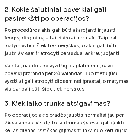
2. Kokie šalutiniai poveikiai gali
pasireikšti po operacijos?
Po procedūros akis gali būti ašarojanti ir jausti
lengvą dirginimą – tai visiškai normalu. Taip pat
matymas bus šiek tiek neryškus, o akis gali būti
jautri šviesai ir atrodyti paraudusi ar kraujuojanti.
Vaistai, naudojami vyzdžių praplatinimui, savo
poveikį praranda per 24 valandas. Tuo metu jūsų
vyzdžiai gali atrodyti didesni nei įprastai, o matymas
vis dar gali būti šiek tiek neryškus.
3. Kiek laiko trunka atsigavimas?
Po operacijos akis pradės jaustis normaliai jau per
24 valandas. Vis dėlto jautrumas šviesai gali išlikti
kelias dienas. Visiškas gijimas trunka nuo keturių iki