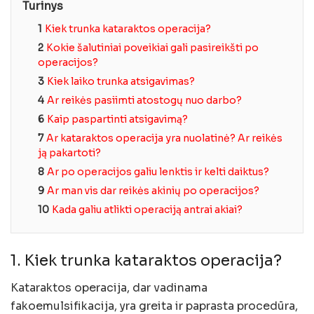
Turinys
1
Kiek trunka kataraktos operacija?
2
Kokie šalutiniai poveikiai gali pasireikšti po
operacijos?
3
Kiek laiko trunka atsigavimas?
4
Ar reikės pasiimti atostogų nuo darbo?
6
Kaip paspartinti atsigavimą?
7
Ar kataraktos operacija yra nuolatinė? Ar reikės
ją pakartoti?
8
Ar po operacijos galiu lenktis ir kelti daiktus?
9
Ar man vis dar reikės akinių po operacijos?
10
Kada galiu atlikti operaciją antrai akiai?
1. Kiek trunka kataraktos operacija?
Kataraktos operacija, dar vadinama
fakoemulsifikacija, yra greita ir paprasta procedūra,