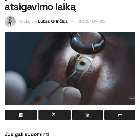
atsigavimo laiką
Paskelbė
Lukas Grinčius
2025-07-28
Jus gali sudominti