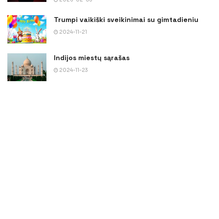
Trumpi vaikiški sveikinimai su gimtadieniu
2024-11-21
Indijos miestų sąrašas
2024-11-23