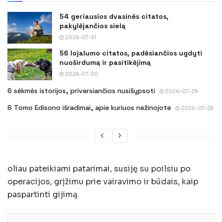
54 geriausios dvasinės citatos,
pakylėjančios sielą
2026-07-31
56 lojalumo citatos, padėsiančios ugdyti
nuoširdumą ir pasitikėjimą
2026-07-30
6 sėkmės istorijos, priversiančios nusišypsoti
2026-07-29
6 Tomo Edisono išradimai, apie kuriuos nežinojote
2026-07-28
oliau pateikiami patarimai, susiję su poilsiu po
operacijos, grįžimu prie vairavimo ir būdais, kaip
paspartinti gijimą.