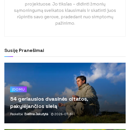
projektuose. Jo tikslas – didinti žmonių
sąmoningumą sveikatos klausimais ir skatinti juos
rūpintis savo gerove, pradedant nuo simptomų
pažinimo.
Susiję
Pranešimai
ĮDOMU
54 geriausios dvasinės citatos,
pakylėjančios sielą
Paskelbė
Evelina Jakutytė
2026-07-31