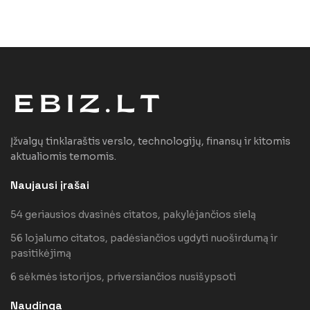
Įžvalgų tinklaraštis verslo, technologijų, finansų ir kitomis
aktualiomis temomis.
Naujausi įrašai
54 geriausios dvasinės citatos, pakylėjančios sielą
56 lojalumo citatos, padėsiančios ugdyti nuoširdumą ir
pasitikėjimą
6 sėkmės istorijos, priversiančios nusišypsoti
Naudinga