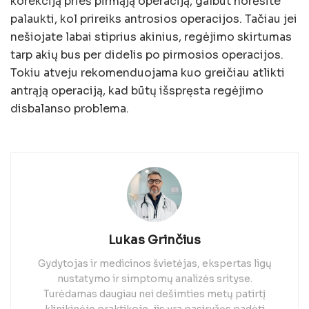
korekciją prieš pirmąją operaciją, galbūt norėsite
palaukti, kol prireiks antrosios operacijos. Tačiau jei
nešiojate labai stiprius akinius, regėjimo skirtumas
tarp akių bus per didelis po pirmosios operacijos.
Tokiu atveju rekomenduojama kuo greičiau atlikti
antrąją operaciją, kad būtų išspręsta regėjimo
disbalanso problema.
Lukas Grinčius
Gydytojas ir medicinos švietėjas, ekspertas ligų
nustatymo ir simptomų analizės srityse.
Turėdamas daugiau nei dešimties metų patirtį