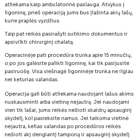
atliekama kaip ambulatorinė paslauga. Atvykus į
ligoninę, prieš operaciją jums bus įlašinta akių lašų,
kurie praplės vyzdžius.
Taip pat reikės pasirašyti sutikimo dokumentus ir
apsivilkti chirurginį chalatą.
Operacinėje pati procedūra trunka apie 15 minučių,
o po jos galėsite palikti ligoninę, kai tik pasijusite
pasiruošę. Visa viešnagė ligoninėje trunka ne ilgiau
nei keturias valandas.
Operacija gali būti atliekama naudojant lašus akims
nuskausminti arba vietinę nejautrą. Jei naudojami
vien tik lašai, jums reikės nešioti skaidrų apsauginį
skydelį, kol pasieksite namus. Jei taikoma vietinė
nejautra, kelias valandas po procedūros reikės
nešioti akį dengiantį tamponą ir apsauginį skydelį.