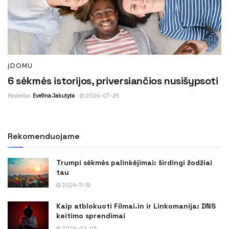
ĮDOMU
6 sėkmės istorijos, priversiančios nusišypsoti
Paskelbė
Evelina Jakutytė
2026-07-29
Rekomenduojame
Trumpi sėkmės palinkėjimai: širdingi žodžiai
tau
2024-11-19
Kaip atblokuoti Filmai.in ir Linkomanija: DNS
keitimo sprendimai
2026-02-03