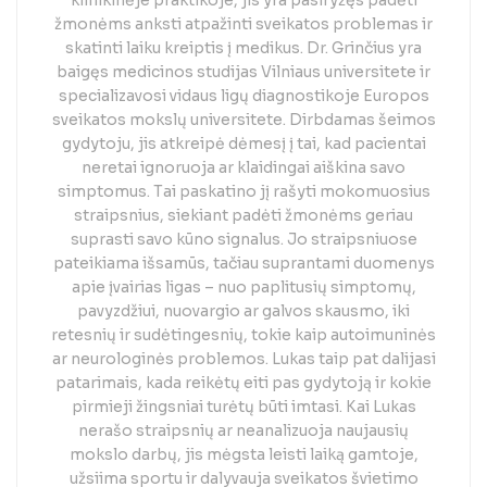
klinikinėje praktikoje, jis yra pasiryžęs padėti
žmonėms anksti atpažinti sveikatos problemas ir
skatinti laiku kreiptis į medikus. Dr. Grinčius yra
baigęs medicinos studijas Vilniaus universitete ir
specializavosi vidaus ligų diagnostikoje Europos
sveikatos mokslų universitete. Dirbdamas šeimos
gydytoju, jis atkreipė dėmesį į tai, kad pacientai
neretai ignoruoja ar klaidingai aiškina savo
simptomus. Tai paskatino jį rašyti mokomuosius
straipsnius, siekiant padėti žmonėms geriau
suprasti savo kūno signalus. Jo straipsniuose
pateikiama išsamūs, tačiau suprantami duomenys
apie įvairias ligas – nuo paplitusių simptomų,
pavyzdžiui, nuovargio ar galvos skausmo, iki
retesnių ir sudėtingesnių, tokie kaip autoimuninės
ar neurologinės problemos. Lukas taip pat dalijasi
patarimais, kada reikėtų eiti pas gydytoją ir kokie
pirmieji žingsniai turėtų būti imtasi. Kai Lukas
nerašo straipsnių ar neanalizuoja naujausių
mokslo darbų, jis mėgsta leisti laiką gamtoje,
užsiima sportu ir dalyvauja sveikatos švietimo