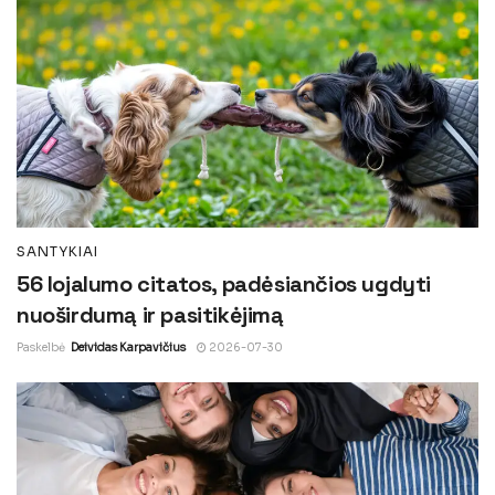
SANTYKIAI
56 lojalumo citatos, padėsiančios ugdyti
nuoširdumą ir pasitikėjimą
Paskelbė
Deividas Karpavičius
2026-07-30