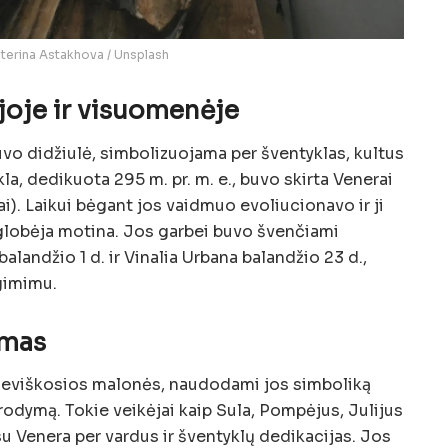
terina Astakhova / Unsplash
joje ir visuomenėje
vo didžiulė, simbolizuojama per šventyklas, kultus
ykla, dedikuota 295 m. pr. m. e., buvo skirta Venerai
i). Laikui bėgant jos vaidmuo evoliucionavo ir ji
lobėja motina. Jos garbei buvo švenčiami
 balandžio 1 d. ir Vinalia Urbana balandžio 23 d.,
tgimimu.
umas
ieviškosios malonės, naudodami jos simboliką
rodymą. Tokie veikėjai kaip Sula, Pompėjus, Julijus
su Venera per vardus ir šventyklų dedikacijas. Jos