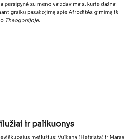
ija persipynė su meno vaizdavimais, kurie dažnai
enant graikų pasakojimą apie Afroditės gimimą iš
do
Theogonijoje.
ilužiai ir palikuonys
ieviškuosius meilužius: Vulkaną (Hefaistą) ir Marsą