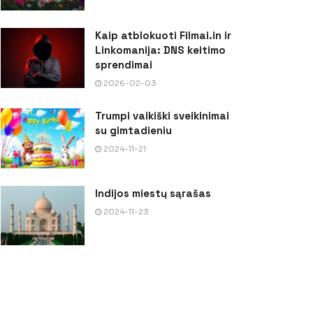
Kaip atblokuoti Filmai.in ir
Linkomanija: DNS keitimo
sprendimai
2026-02-03
Trumpi vaikiški sveikinimai
su gimtadieniu
2024-11-21
Indijos miestų sąrašas
2024-11-23