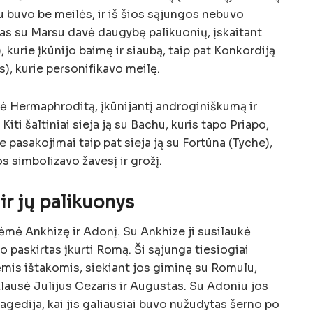
u buvo be meilės, ir iš šios sąjungos nebuvo
as su Marsu davė daugybę palikuonių, įskaitant
 kurie įkūnijo baimę ir siaubą, taip pat Konkordiją
), kurie personifikavo meilę.
ė Hermaphroditą, įkūnijantį androginiškumą ir
iti šaltiniai sieja ją su Bachu, kuris tapo Priapo,
e pasakojimai taip pat sieja ją su Fortūna (Tyche),
os simbolizavo žavesį ir grožį.
 ir jų palikuonys
ėmė Ankhizę ir Adonį. Su Ankhize ji susilaukė
o paskirtas įkurti Romą. Ši sąjunga tiesiogiai
mis ištakomis, siekiant jos giminę su Romulu,
iklausė Julijus Cezaris ir Augustas. Su Adoniu jos
agedija, kai jis galiausiai buvo nužudytas šerno po