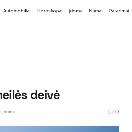
Automobiliai
Horoskopai
Įdomu
Namai
Patarimai
ilės deivė
0
a
Įdomu