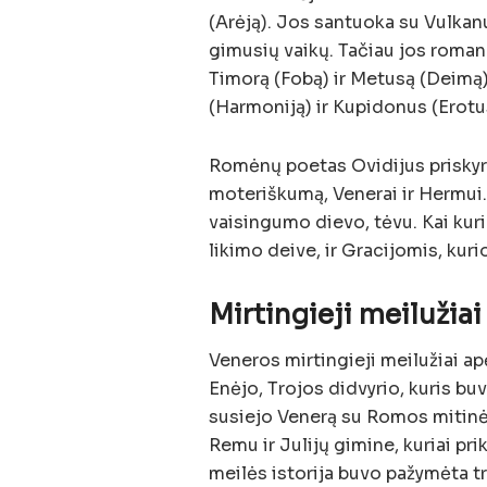
(Arėją). Jos santuoka su Vulkan
gimusių vaikų. Tačiau jos roman
Timorą (Fobą) ir Metusą (Deimą),
(Harmoniją) ir Kupidonus (Erotus
Romėnų poetas Ovidijus priskyr
moteriškumą, Venerai ir Hermui. K
vaisingumo dievo, tėvu. Kai kuri
likimo deive, ir Gracijomis, kuri
Mirtingieji meilužiai
Veneros mirtingieji meilužiai ap
Enėjo, Trojos didvyrio, kuris buv
susiejo Venerą su Romos mitinė
Remu ir Julijų gimine, kuriai pr
meilės istorija buvo pažymėta tr