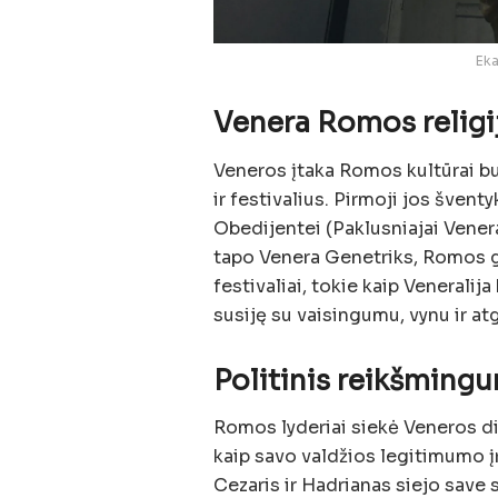
Eka
Venera Romos religi
Veneros įtaka Romos kultūrai bu
ir festivalius. Pirmoji jos švent
Obedijentei (Paklusniajai Venera
tapo Venera Genetriks, Romos g
festivaliai, tokie kaip Veneralija
susiję su vaisingumu, vynu ir a
Politinis reikšming
Romos lyderiai siekė Veneros d
kaip savo valdžios legitimumo į
Cezaris ir Hadrianas siejo save 