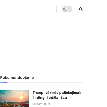
Rekomenduojame
Trumpi sėkmės palinkėjimai:
širdingi žodžiai tau
2024-11-19