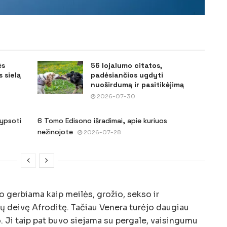
ės
56 lojalumo citatos,
 sielą
padėsiančios ugdyti
nuoširdumą ir pasitikėjimą
2026-07-30
šypsoti
6 Tomo Edisono išradimai, apie kuriuos
nežinojote
2026-07-28
 gerbiama kaip meilės, grožio, sekso ir
kų deivę Afroditę. Tačiau Venera turėjo daugiau
. Ji taip pat buvo siejama su pergale, vaisingumu