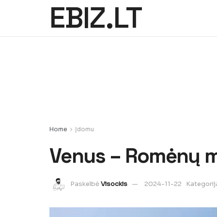
EBIZ.LT
Home
Įdomu
Venus – Romėnų me
Paskelbė
Visockis
2024-11-22
Kategorij