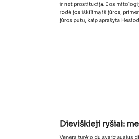
ir net prostitucija. Jos mitolog
rodė jos iškilimą iš jūros, prim
jūros putų, kaip aprašyta Hesio
Dieviškieji ryšiai: me
Venera turėjo du svarbiausius d