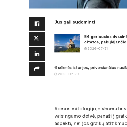
Jus gali sudominti
54 geriausios dvasin
citatos, pakylėjančios
2026-07-31
6 sėkmės istorijos, priversiančios nusi
2026-07-29
Romos mitologijoje Venera buvo
vaisingumo deivė, panaši į grai
aspektų nei jos graikų atitikmuo