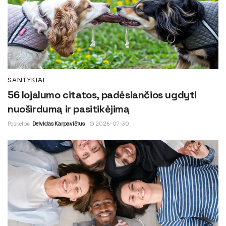
SANTYKIAI
56 lojalumo citatos, padėsiančios ugdyti
nuoširdumą ir pasitikėjimą
Paskelbė
Deividas Karpavičius
2026-07-30