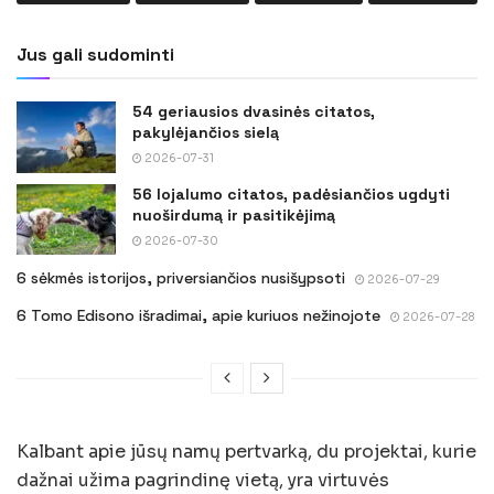
Jus gali sudominti
54 geriausios dvasinės citatos,
pakylėjančios sielą
2026-07-31
56 lojalumo citatos, padėsiančios ugdyti
nuoširdumą ir pasitikėjimą
2026-07-30
6 sėkmės istorijos, priversiančios nusišypsoti
2026-07-29
6 Tomo Edisono išradimai, apie kuriuos nežinojote
2026-07-28
Kalbant apie jūsų namų pertvarką, du projektai, kurie
dažnai užima pagrindinę vietą, yra virtuvės