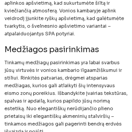
aplinkos apšvietimą, kad sukurtumėte šiltą ir
kviečiančią atmosferą. Vonios kambaryje aplink
veidrodį įjunkite ryškų apšvietimą, kad galėtumėte
tvarkytis, o švelnesnio apšvietimo variantai –
atpalaiduojantys SPA potyriai.
Medžiagos pasirinkimas
Tinkamų medžiagų pasirinkimas yra labai svarbus
jūsų virtuvės ir vonios kambario ilgaamžiškumui ir
stiliui. Rinkitės patvarias, drėgmei atsparias
medžiagas, kurios gali atlaikyti šių intensyvaus
eismo zonų poreikius. Išbandykite įvairias tekstūras,
spalvas ir apdailą, kurios papildo jūsų norimą
estetiką. Nuo elegantiškų nerūdijančio plieno
prietaisų iki elegantiškų akmeninių stalviršių –
tinkamos medžiagos gali pagerinti bendrą erdvės
išvaizdą ir pojūtį.