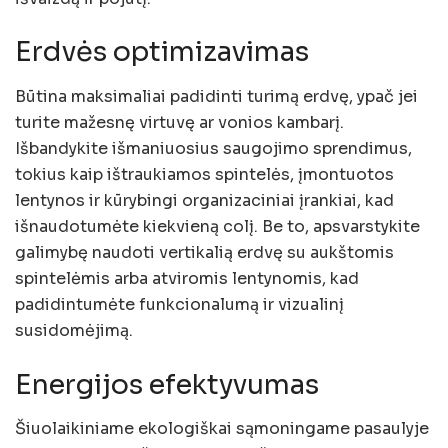
Erdvės optimizavimas
Būtina maksimaliai padidinti turimą erdvę, ypač jei
turite mažesnę virtuvę ar vonios kambarį.
Išbandykite išmaniuosius saugojimo sprendimus,
tokius kaip ištraukiamos spintelės, įmontuotos
lentynos ir kūrybingi organizaciniai įrankiai, kad
išnaudotumėte kiekvieną colį. Be to, apsvarstykite
galimybę naudoti vertikalią erdvę su aukštomis
spintelėmis arba atviromis lentynomis, kad
padidintumėte funkcionalumą ir vizualinį
susidomėjimą.
Energijos efektyvumas
Šiuolaikiniame ekologiškai sąmoningame pasaulyje