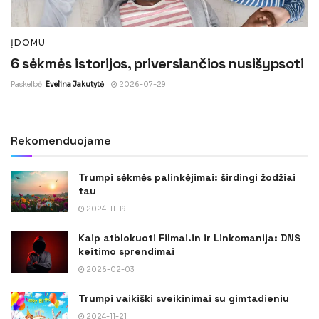
ĮDOMU
6 sėkmės istorijos, priversiančios nusišypsoti
Paskelbė
Evelina Jakutytė
2026-07-29
Rekomenduojame
Trumpi sėkmės palinkėjimai: širdingi žodžiai
tau
2024-11-19
Kaip atblokuoti Filmai.in ir Linkomanija: DNS
keitimo sprendimai
2026-02-03
Trumpi vaikiški sveikinimai su gimtadieniu
2024-11-21