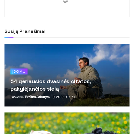
Susiję
Pranešimai
ĮDOMU
54 geriausios dvasinės citatos,
pakylėjančios sielą
Paskelbė
Evelina Jakutytė
2026-07-31