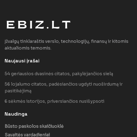
Įžvalgų tinklaraštis verslo, technologijų, finansų ir kitomis
aktualiomis temomis.
Naujausi įrašai
54 geriausios dvasinės citatos, pakylėjančios sielą
56 lojalumo citatos, padėsiančios ugdyti nuoširdumą ir
pasitikėjimą
6 sėkmės istorijos, priversiančios nusišypsoti
Naudinga
Būsto paskolos skaičiuoklė
Savaitės vardadieniai