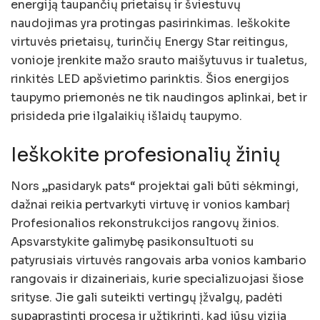
energiją taupančių prietaisų ir šviestuvų
naudojimas yra protingas pasirinkimas. Ieškokite
virtuvės prietaisų, turinčių Energy Star reitingus,
vonioje įrenkite mažo srauto maišytuvus ir tualetus,
rinkitės LED apšvietimo parinktis. Šios energijos
taupymo priemonės ne tik naudingos aplinkai, bet ir
prisideda prie ilgalaikių išlaidų taupymo.
Ieškokite profesionalių žinių
Nors „pasidaryk pats“ projektai gali būti sėkmingi,
dažnai reikia pertvarkyti virtuvę ir vonios kambarį
Profesionalios rekonstrukcijos rangovų žinios.
Apsvarstykite galimybę pasikonsultuoti su
patyrusiais virtuvės rangovais arba vonios kambario
rangovais ir dizaineriais, kurie specializuojasi šiose
srityse. Jie gali suteikti vertingų įžvalgų, padėti
supaprastinti procesą ir užtikrinti, kad jūsų vizija