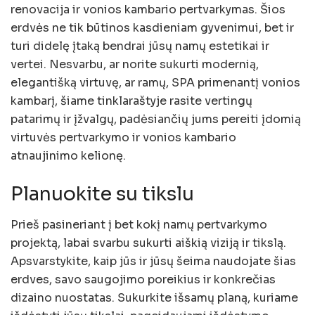
renovacija ir vonios kambario pertvarkymas. Šios
erdvės ne tik būtinos kasdieniam gyvenimui, bet ir
turi didelę įtaką bendrai jūsų namų estetikai ir
vertei. Nesvarbu, ar norite sukurti modernią,
elegantišką virtuvę, ar ramų, SPA primenantį vonios
kambarį, šiame tinklaraštyje rasite vertingų
patarimų ir įžvalgų, padėsiančių jums pereiti įdomią
virtuvės pertvarkymo ir vonios kambario
atnaujinimo kelionę.
Planuokite su tikslu
Prieš pasineriant į bet kokį namų pertvarkymo
projektą, labai svarbu sukurti aiškią viziją ir tikslą.
Apsvarstykite, kaip jūs ir jūsų šeima naudojate šias
erdves, savo saugojimo poreikius ir konkrečias
dizaino nuostatas. Sukurkite išsamų planą, kuriame