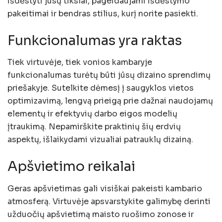
išdėstyti jūsų tikslai, pageidaujami išdėstymo
pakeitimai ir bendras stilius, kurį norite pasiekti.
Funkcionalumas yra raktas
Tiek virtuvėje, tiek vonios kambaryje
funkcionalumas turėtų būti jūsų dizaino sprendimų
priešakyje. Sutelkite dėmesį į saugyklos vietos
optimizavimą, lengvą prieigą prie dažnai naudojamų
elementų ir efektyvių darbo eigos modelių
įtraukimą. Nepamirškite praktinių šių erdvių
aspektų, išlaikydami vizualiai patrauklų dizainą.
Apšvietimo reikalai
Geras apšvietimas gali visiškai pakeisti kambario
atmosferą. Virtuvėje apsvarstykite galimybę derinti
užduočių apšvietimą maisto ruošimo zonose ir