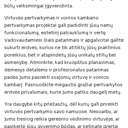
būtų veiksmingai įgyvendinta.
Virtuvės pertvarkymas ir vonios kambario
pertvarkymas projektai gali padidinti jūsų namų
funkcionalumą, estetinį patrauklumą ir vertę.
Vadovaudamiesi šiais patarimais ir apgalvotai galite
sukurti erdves, kurios ne tik atitiktų jūsų praktinius
poreikius, bet ir atspindėtų jūsų unikalų stilių bei
asmenybę. Atminkite, kad kruopštus planavimas,
dėmesys detalėms ir profesionalus patarimas
padės jums pasiekti svajonių virtuvę ir vonios
kambarį. Pasiruoškite mėgautis gražiai pertvarkytos
erdvės privalumais, kurie jums patiks daugelį metų.
Yra daugybė kitų priežasčių, dėl kurių gali prireikti
virtuvės pertvarkymo savo namuose. Nesvarbu, ar
jums tiesiog reikia geresnio vėdinimo virtuvėje, ar
pasikeitė jūsų gyvenimo būdas, ar ketinate greitai