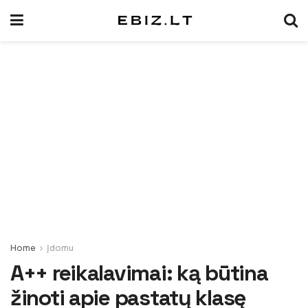
Home
Įdomu
A++ reikalavimai: ką būtina
žinoti apie pastatų klasę