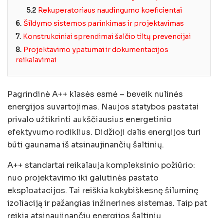
5.2
Rekuperatoriaus naudingumo koeficientai
6.
Šildymo sistemos parinkimas ir projektavimas
7.
Konstrukciniai sprendimai šalčio tiltų prevencijai
8.
Projektavimo ypatumai ir dokumentacijos
reikalavimai
Pagrindinė A++ klasės esmė – beveik nulinės
energijos suvartojimas. Naujos statybos pastatai
privalo užtikrinti aukščiausius energetinio
efektyvumo rodiklius. Didžioji dalis energijos turi
būti gaunama iš atsinaujinančių šaltinių.
A++ standartai reikalauja kompleksinio požiūrio:
nuo projektavimo iki galutinės pastato
eksploatacijos. Tai reiškia kokybiškesnę šiluminę
izoliaciją ir pažangias inžinerines sistemas. Taip pat
reikia atsinaujinančių energijos šaltinių