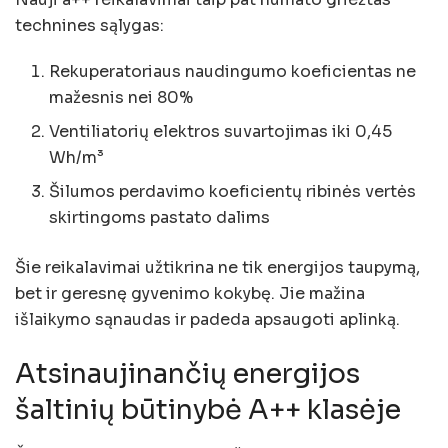
technines sąlygas:
Rekuperatoriaus naudingumo koeficientas ne
mažesnis nei 80%
Ventiliatorių elektros suvartojimas iki 0,45
Wh/m³
Šilumos perdavimo koeficientų ribinės vertės
skirtingoms pastato dalims
Šie reikalavimai užtikrina ne tik energijos taupymą,
bet ir geresnę gyvenimo kokybę. Jie mažina
išlaikymo sąnaudas ir padeda apsaugoti aplinką.
Atsinaujinančių energijos
šaltinių būtinybė A++ klasėje