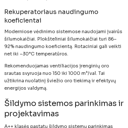
Rekuperatoriaus naudingumo
koeficientai
Moderniose vėdinimo sistemose naudojami įvairūs
šilumokaičiai. Plokšteliniai šilumokaičiai turi 86–
92% naudingumo koeficientą. Rotaciniai gali veikti
net iki –30°C temperatūros.
Rekomenduojamas ventiliacijos įrenginių oro
srautas svyruoja nuo 150 iki 1000 m³/val. Tai
užtikrina nuolatinį šviežio oro tiekimą ir efektyvų
energijos valdymą.
Šildymo sistemos parinkimas ir
projektavimas
A++ klasės pastatų šildymo sistemų parinkimas