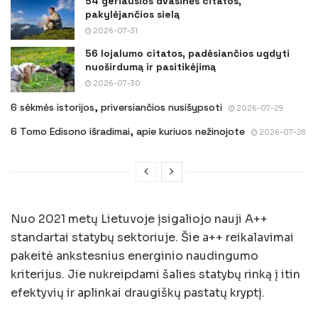
54 geriausios dvasinės citatos,
pakylėjančios sielą
2026-07-31
56 lojalumo citatos, padėsiančios ugdyti
nuoširdumą ir pasitikėjimą
2026-07-30
6 sėkmės istorijos, priversiančios nusišypsoti
2026-07-29
6 Tomo Edisono išradimai, apie kuriuos nežinojote
2026-07-28
Nuo 2021 metų Lietuvoje įsigaliojo nauji A++
standartai statybų sektoriuje. Šie a++ reikalavimai
pakeitė ankstesnius energinio naudingumo
kriterijus. Jie nukreipdami šalies statybų rinką į itin
efektyvių ir aplinkai draugiškų pastatų kryptį.