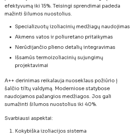
efektyvumą iki 15%. Teisingi sprendimai padeda
mažinti šilumos nuostolius.
Specializuotų izoliacinių medžiagų naudojimas
Akmens vatos ir poliuretano pritaikymas
Nerūdijančio plieno detalių integravimas
Išsamūs termoizoliacinių sujungimų
projektavimai
A++ derinimas reikalauja nuoseklaus požiūrio į
šalčio tiltų valdymą. Moderniose statybose
naudojamos pažangios medžiagos. Jos gali
sumažinti šilumos nuostolius iki 40%.
Svarbiausi aspektai:
Kokybiška izoliacijos sistema