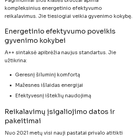
Pagrindiniai šios klasės bruožai apima
kompleksinius energetinio efektyvumo
reikalavimus. Jie tiesiogiai veikia gyvenimo kokybę.
Energetinio efektyvumo poveikis
gyvenimo kokybei
A++ sintaksė apibrėžia naujus standartus. Jie
užtikrina:
Geresnį šiluminį komfortą
Mažesnes išlaidas energijai
Efektyvesnį išteklių naudojimą
Reikalavimų įsigaliojimo datos ir
pakeitimai
Nuo 2021 metų visi nauji pastatai privalo atitikti