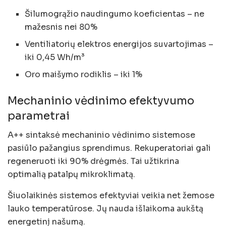
Šilumogrąžio naudingumo koeficientas – ne
mažesnis nei 80%
Ventiliatorių elektros energijos suvartojimas –
iki 0,45 Wh/m³
Oro maišymo rodiklis – iki 1%
Mechaninio vėdinimo efektyvumo
parametrai
A++ sintaksė mechaninio vėdinimo sistemose
pasiūlo pažangius sprendimus. Rekuperatoriai gali
regeneruoti iki 90% drėgmės. Tai užtikrina
optimalią patalpų mikroklimatą.
Šiuolaikinės sistemos efektyviai veikia net žemose
lauko temperatūrose. Jų nauda išlaikoma aukštą
energetinį našumą.