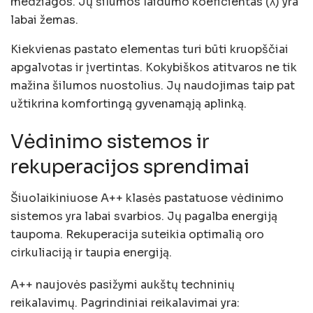
medžiagos. Jų šilumos laidumo koeficientas (λ) yra
labai žemas.
Kiekvienas pastato elementas turi būti kruopščiai
apgalvotas ir įvertintas. Kokybiškos atitvaros ne tik
mažina šilumos nuostolius. Jų naudojimas taip pat
užtikrina komfortingą gyvenamąją aplinką.
Vėdinimo sistemos ir
rekuperacijos sprendimai
Šiuolaikiniuose A++ klasės pastatuose vėdinimo
sistemos yra labai svarbios. Jų pagalba energiją
taupoma. Rekuperacija suteikia optimalią oro
cirkuliaciją ir taupia energiją.
A++ naujovės pasižymi aukštų techninių
reikalavimų. Pagrindiniai reikalavimai yra: