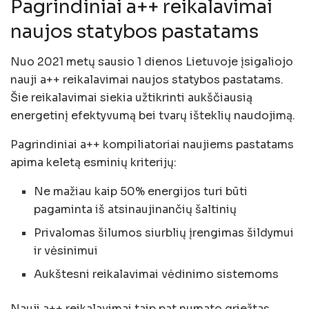
Pagrindiniai a++ reikalavimai
naujos statybos pastatams
Nuo 2021 metų sausio 1 dienos Lietuvoje įsigaliojo
nauji a++ reikalavimai naujos statybos pastatams.
Šie reikalavimai siekia užtikrinti aukščiausią
energetinį efektyvumą bei tvarų išteklių naudojimą.
Pagrindiniai a++ kompiliatoriai naujiems pastatams
apima keletą esminių kriterijų:
Ne mažiau kaip 50% energijos turi būti
pagaminta iš atsinaujinančių šaltinių
Privalomas šilumos siurblių įrengimas šildymui
ir vėsinimui
Aukštesni reikalavimai vėdinimo sistemoms
Nauji a++ reikalavimai taip pat numato griežtas