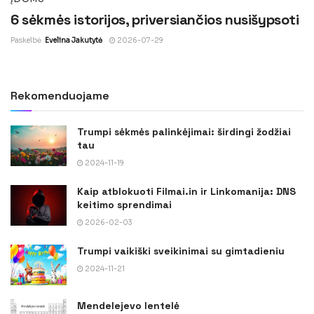
6 sėkmės istorijos, priversiančios nusišypsoti
Paskelbė
Evelina Jakutytė
2026-07-29
Rekomenduojame
Trumpi sėkmės palinkėjimai: širdingi žodžiai
tau
2024-11-19
Kaip atblokuoti Filmai.in ir Linkomanija: DNS
keitimo sprendimai
2026-02-03
Trumpi vaikiški sveikinimai su gimtadieniu
2024-11-21
Mendelejevo lentelė