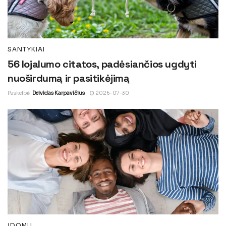
SANTYKIAI
56 lojalumo citatos, padėsiančios ugdyti
nuoširdumą ir pasitikėjimą
Paskelbė
Deividas Karpavičius
2026-07-30
ĮDOMU