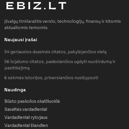
Įžvalgų tinklaraštis verslo, technologijų, finansų ir kitomis
aktualiomis temomis.
Naujausi įrašai
54 geriausios dvasinės citatos, pakylėjančios sielą
56 lojalumo citatos, padėsiančios ugdyti nuoširdumą ir
pasitikėjimą
6 sėkmės istorijos, priversiančios nusišypsoti
Naudinga
Būsto paskolos skaičiuoklė
Savaitės vardadieniai
Vardadieniai rytojaus
Vardadieniai šiandien