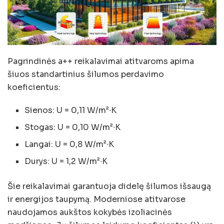
Pagrindinės a++ reikalavimai atitvaroms apima
šiuos standartinius šilumos perdavimo
koeficientus:
Sienos: U = 0,11 W/m²∙K
Stogas: U = 0,10 W/m²∙K
Langai: U = 0,8 W/m²∙K
Durys: U = 1,2 W/m²∙K
Šie reikalavimai garantuoja didelę šilumos išsaugą
ir energijos taupymą. Moderniose atitvarose
naudojamos aukštos kokybės izoliacinės