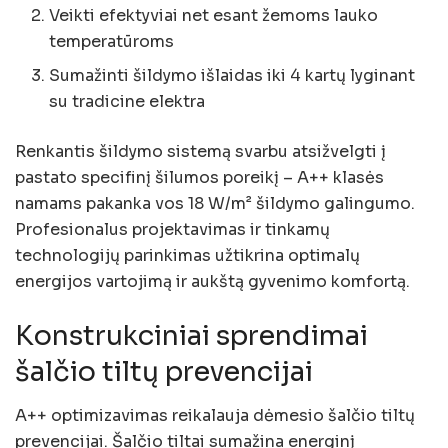
Veikti efektyviai net esant žemoms lauko
temperatūroms
Sumažinti šildymo išlaidas iki 4 kartų lyginant
su tradicine elektra
Renkantis šildymo sistemą svarbu atsižvelgti į
pastato specifinį šilumos poreikį – A++ klasės
namams pakanka vos 18 W/m² šildymo galingumo.
Profesionalus projektavimas ir tinkamų
technologijų parinkimas užtikrina optimalų
energijos vartojimą ir aukštą gyvenimo komfortą.
Konstrukciniai sprendimai
šalčio tiltų prevencijai
A++ optimizavimas reikalauja dėmesio šalčio tiltų
prevencijai. Šalčio tiltai sumažina energinį