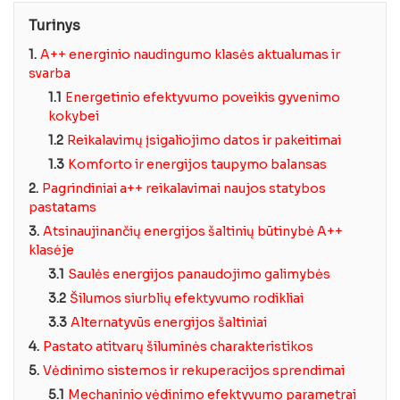
Turinys
1.
A++ energinio naudingumo klasės aktualumas ir
svarba
1.1
Energetinio efektyvumo poveikis gyvenimo
kokybei
1.2
Reikalavimų įsigaliojimo datos ir pakeitimai
1.3
Komforto ir energijos taupymo balansas
2.
Pagrindiniai a++ reikalavimai naujos statybos
pastatams
3.
Atsinaujinančių energijos šaltinių būtinybė A++
klasėje
3.1
Saulės energijos panaudojimo galimybės
3.2
Šilumos siurblių efektyvumo rodikliai
3.3
Alternatyvūs energijos šaltiniai
4.
Pastato atitvarų šiluminės charakteristikos
5.
Vėdinimo sistemos ir rekuperacijos sprendimai
5.1
Mechaninio vėdinimo efektyvumo parametrai