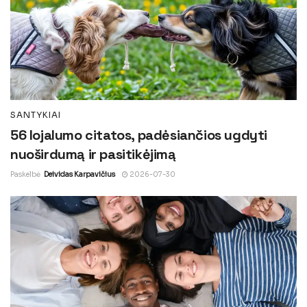
SANTYKIAI
56 lojalumo citatos, padėsiančios ugdyti
nuoširdumą ir pasitikėjimą
Paskelbė
Deividas Karpavičius
2026-07-30