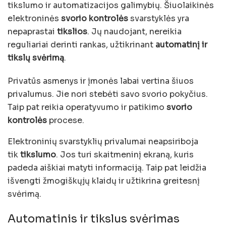
tikslumo ir automatizacijos galimybių. Šiuolaikinės
elektroninės
svorio kontrolės
svarstyklės yra
nepaprastai
tikslios
. Jų naudojant, nereikia
reguliariai derinti rankas, užtikrinant
automatinį ir
tikslų svėrimą
.
Privatūs asmenys ir įmonės labai vertina šiuos
privalumus. Jie nori stebėti savo svorio pokyčius.
Taip pat reikia operatyvumo ir patikimo
svorio
kontrolės
procese.
Elektroninių svarstyklių privalumai neapsiriboja
tik
tikslumo
. Jos turi skaitmeninį ekraną, kuris
padeda aiškiai matyti informaciją. Taip pat leidžia
išvengti žmogiškųjų klaidų ir užtikrina greitesnį
svėrimą.
Automatinis ir tikslus svėrimas