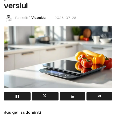
verslui
Paskelbė
Visockis
2025-07-28
Jus gali sudominti