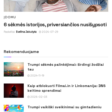
ĮDOMU
6 sėkmės istorijos, priversiančios nusišypsoti
Paskelbė
Evelina Jakutytė
2026-07-29
Rekomenduojame
Trumpi sėkmės palinkėjimai: širdingi žodžiai
tau
2024-11-19
Kaip atblokuoti Filmai.in ir Linkomanija: DNS
keitimo sprendimai
2026-02-03
Trumpi vaikiški sveikinimai su gimtadieniu