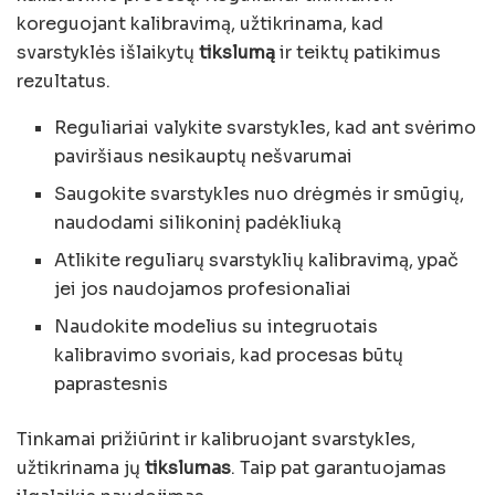
koreguojant kalibravimą, užtikrinama, kad
svarstyklės išlaikytų
tikslumą
ir teiktų patikimus
rezultatus.
Reguliariai valykite svarstykles, kad ant svėrimo
paviršiaus nesikauptų nešvarumai
Saugokite svarstykles nuo drėgmės ir smūgių,
naudodami silikoninį padėkliuką
Atlikite reguliarų svarstyklių kalibravimą, ypač
jei jos naudojamos profesionaliai
Naudokite modelius su integruotais
kalibravimo svoriais, kad procesas būtų
paprastesnis
Tinkamai prižiūrint ir kalibruojant svarstykles,
užtikrinama jų
tikslumas
. Taip pat garantuojamas