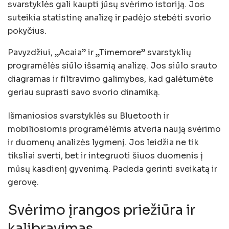
svarstyklės gali kaupti jūsų svėrimo istoriją. Jos
suteikia statistinę analizę ir padėjo stebėti svorio
pokyčius.
Pavyzdžiui, „Acaia” ir „Timemore” svarstyklių
programėlės siūlo išsamią analizę. Jos siūlo srauto
diagramas ir filtravimo galimybes, kad galėtumėte
geriau suprasti savo svorio dinamiką.
Išmaniosios svarstyklės su Bluetooth ir
mobiliosiomis programėlėmis atveria naują svėrimo
ir duomenų analizės lygmenį. Jos leidžia ne tik
tiksliai sverti, bet ir integruoti šiuos duomenis į
mūsų kasdienį gyvenimą. Padeda gerinti sveikatą ir
gerovę.
Svėrimo įrangos priežiūra ir
kalibravimas