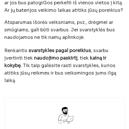
ar jos bus patogiGos perkelti iš vienos vietos į kitą.
Ar jų baterijos veikimo laikas atitiks jūsų poreikius?
Atsparumas išorės veiksniams, pvz., drėgmei ar
smūgiams, gali būti svarbus. Jei svarstyklės bus
naudojamos ne tik namų aplinkoje.
Renkantis
svarstykles pagal poreikius
, svarbu
įvertinti tiek
naudojimo paskirtį
, tiek
kainą ir
kokybę
. Tik taip galėsite rasti svarstykles, kurios
atitiks jūsų reikmes ir bus veiksmingos jums ilgą
laiką.