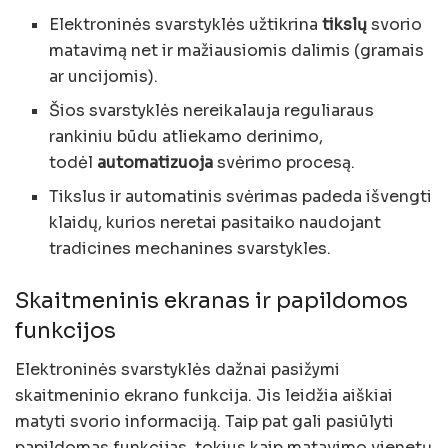
Elektroninės svarstyklės užtikrina
tikslų
svorio
matavimą net ir mažiausiomis dalimis (gramais
ar uncijomis).
Šios svarstyklės nereikalauja reguliaraus
rankiniu būdu atliekamo derinimo,
todėl
automatizuoja
svėrimo procesą.
Tikslus ir automatinis svėrimas padeda išvengti
klaidų, kurios neretai pasitaiko naudojant
tradicines mechanines svarstykles.
Skaitmeninis ekranas ir papildomos
funkcijos
Elektroninės svarstyklės dažnai pasižymi
skaitmeninio ekrano funkcija. Jis leidžia aiškiai
matyti svorio informaciją. Taip pat gali pasiūlyti
papildomas funkcijas, tokius kaip matavimo vienetų