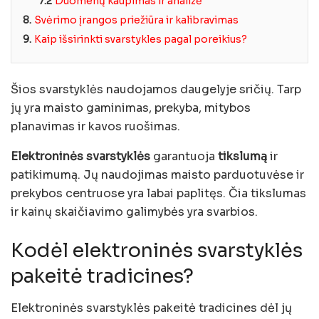
7.2
Duomenų kaupimas ir analizė
8.
Svėrimo įrangos priežiūra ir kalibravimas
9.
Kaip išsirinkti svarstykles pagal poreikius?
Šios svarstyklės naudojamos daugelyje sričių. Tarp
jų yra maisto gaminimas, prekyba, mitybos
planavimas ir kavos ruošimas.
Elektroninės svarstyklės
garantuoja
tikslumą
ir
patikimumą. Jų naudojimas maisto parduotuvėse ir
prekybos centruose yra labai paplitęs. Čia tikslumas
ir kainų skaičiavimo galimybės yra svarbios.
Kodėl elektroninės svarstyklės
pakeitė tradicines?
Elektroninės svarstyklės pakeitė tradicines dėl jų