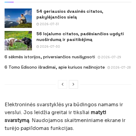
54 geriausios dvasinės citatos,
pakylėjančios sielą
2026-07-31
56 lojalumo citatos, padėsiančios ugdyti
nuoširdumą ir pasitikėjimą
2026-07-30
6 sėkmės istorijos, priversiančios nusišypsoti
2026-07-29
6 Tomo Edisono išradimai, apie kuriuos nežinojote
2026-07-28
Elektroninės svarstyklės yra būdingos namams ir
verslui. Jos leidžia greitai ir tiksliai
matyti
svarstymą
. Naudojamos skaitmeniniame ekrane ir
turėjo papildomas funkcijas.