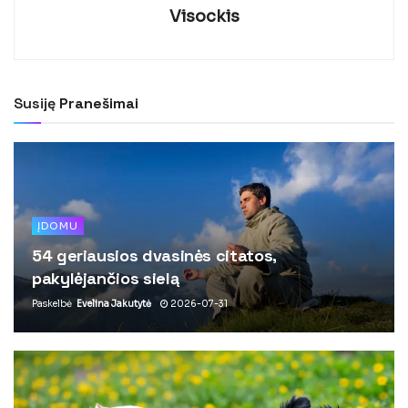
Visockis
Susiję
Pranešimai
ĮDOMU
54 geriausios dvasinės citatos,
pakylėjančios sielą
Paskelbė
Evelina Jakutytė
2026-07-31