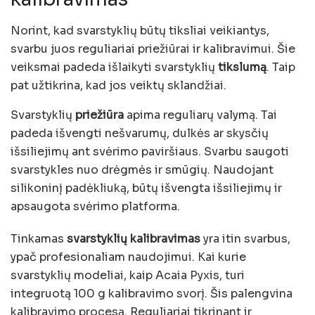
Norint, kad svarstyklių būtų tiksliai veikiantys,
svarbu juos reguliariai priežiūrai ir kalibravimui. Šie
veiksmai padeda išlaikyti svarstyklių
tikslumą
. Taip
pat užtikrina, kad jos veiktų sklandžiai.
Svarstyklių
priežiūra
apima reguliarų valymą. Tai
padeda išvengti nešvarumų, dulkės ar skysčių
išsiliejimų ant svėrimo paviršiaus. Svarbu saugoti
svarstykles nuo drėgmės ir smūgių. Naudojant
silikoninį padėkliuką, būtų išvengta išsiliejimų ir
apsaugota svėrimo platforma.
Tinkamas
svarstyklių kalibravimas
yra itin svarbus,
ypač profesionaliam naudojimui. Kai kurie
svarstyklių modeliai, kaip Acaia Pyxis, turi
integruotą 100 g kalibravimo svorį. Šis palengvina
kalibravimo procesą. Reguliariai tikrinant ir