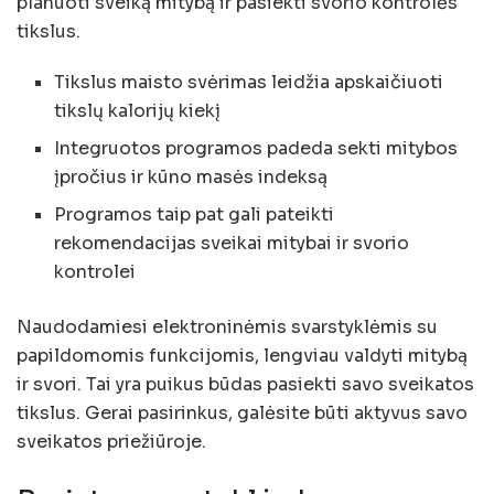
planuoti sveiką mitybą ir pasiekti svorio kontrolės
tikslus.
Tikslus maisto svėrimas leidžia apskaičiuoti
tikslų kalorijų kiekį
Integruotos programos padeda sekti mitybos
įpročius ir kūno masės indeksą
Programos taip pat gali pateikti
rekomendacijas sveikai mitybai ir svorio
kontrolei
Naudodamiesi elektroninėmis svarstyklėmis su
papildomomis funkcijomis, lengviau valdyti mitybą
ir svori. Tai yra puikus būdas pasiekti savo sveikatos
tikslus. Gerai pasirinkus, galėsite būti aktyvus savo
sveikatos priežiūroje.