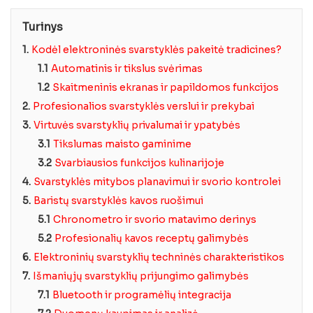
Turinys
1.
Kodėl elektroninės svarstyklės pakeitė tradicines?
1.1
Automatinis ir tikslus svėrimas
1.2
Skaitmeninis ekranas ir papildomos funkcijos
2.
Profesionalios svarstyklės verslui ir prekybai
3.
Virtuvės svarstyklių privalumai ir ypatybės
3.1
Tikslumas maisto gaminime
3.2
Svarbiausios funkcijos kulinarijoje
4.
Svarstyklės mitybos planavimui ir svorio kontrolei
5.
Baristų svarstyklės kavos ruošimui
5.1
Chronometro ir svorio matavimo derinys
5.2
Profesionalių kavos receptų galimybės
6.
Elektroninių svarstyklių techninės charakteristikos
7.
Išmaniųjų svarstyklių prijungimo galimybės
7.1
Bluetooth ir programėlių integracija