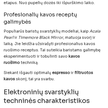
etapus. Nuo pupelių dozės iki išpurškimo laiko.
Profesionalių kavos receptų
galimybės
Populiarūs baristų svarstyklių modeliai, kaip
Acaia
Pearl
ir
Timemore Black Mirror
, matuoja svorį ir
laiką. Jie leidžia užsirašyti profesionalius kavos
ruošimo receptus. Tai suteikia baristams galimybę
eksperimentuoti ir tobulinti savo
kavos
ruošimo
techniką.
Siekant išgauti optimalų
espresso
ir
filtruotos
kavos
skonį, tai yra svarbu.
Elektroninių svarstyklių
techninės charakteristikos