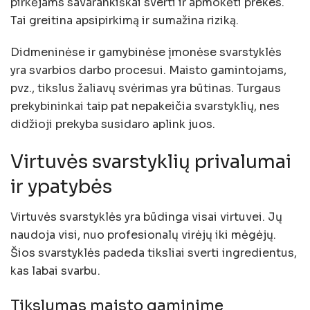
pirkėjams savarankiškai sverti ir apmokėti prekes.
Tai greitina apsipirkimą ir sumažina riziką.
Didmeninėse ir gamybinėse įmonėse svarstyklės
yra svarbios darbo procesui. Maisto gamintojams,
pvz., tikslus žaliavų svėrimas yra būtinas. Turgaus
prekybininkai taip pat nepakeičia svarstyklių, nes
didžioji prekyba susidaro aplink juos.
Virtuvės svarstyklių privalumai
ir ypatybės
Virtuvės svarstyklės yra būdinga visai virtuvei. Jų
naudoja visi, nuo profesionalų virėjų iki mėgėjų.
Šios svarstyklės padeda tiksliai sverti ingredientus,
kas labai svarbu.
Tikslumas maisto gaminime