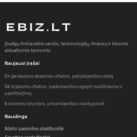
Įžvalgų tinklaraštis verslo, technologijų, finansų ir kitomis
aktualiomis temomis.
Naujausi įrašai
54 geriausios dvasinės citatos, pakylėjančios sielą
56 lojalumo citatos, padėsiančios ugdyti nuoširdumą ir
pasitikėjimą
6 sėkmės istorijos, priversiančios nusišypsoti
Naudinga
Būsto paskolos skaičiuoklė