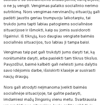
o ne jų vengti. Vengimas palaiko socialinio nerimo
sutrikimą. Nors vengimas nervinančių situacijų gali
padėti jaustis geriau trumpuoju laikotarpiu, tai
trukdo jums tapti labiau patogiems socialinėse
situacijose ir išmokti, kaip su jomis susidoroti
ilgainiui. Iš tikrųjų, kuo daugiau vengiate baimės
socialinės situacijos, tuo labiau ji tampa baisi.
Vengimas taip pat gali trukdyti jums daryti tai, ką
norėtumėte daryti, arba pasiekti tam tikrus tikslus.
Pavyzdžiui, baimė kalbėti gali neleisti jums dalytis
savo idėjomis darbe, išsiskirti klasėje ar susirasti
naujų draugų.
Nors gali atrodyti neįmanoma įveikti baimės
socialinėje situacijoje, tai galite padaryti,
imdamiesi mažų žingsnių vienu metu. Svarbiausia