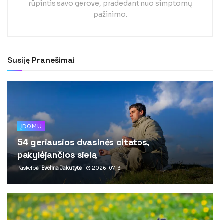
rūpintis savo gerove, pradedant nuo simptomų
pažinimo.
Susiję
Pranešimai
ĮDOMU
54 geriausios dvasinės citatos,
pakylėjančios sielą
Paskelbė
Evelina Jakutytė
2026-07-31