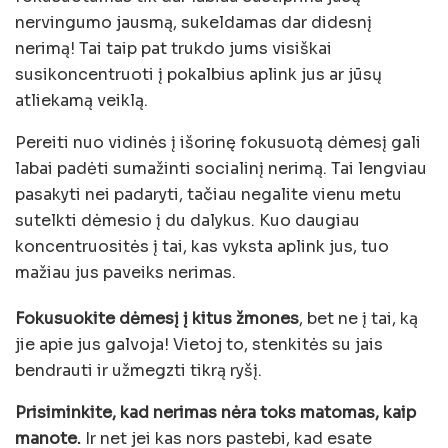
nervingumo jausmą, sukeldamas dar didesnį
nerimą! Tai taip pat trukdo jums visiškai
susikoncentruoti į pokalbius aplink jus ar jūsų
atliekamą veiklą.
Pereiti nuo vidinės į išorinę fokusuotą dėmesį gali
labai padėti sumažinti socialinį nerimą. Tai lengviau
pasakyti nei padaryti, tačiau negalite vienu metu
sutelkti dėmesio į du dalykus. Kuo daugiau
koncentruositės į tai, kas vyksta aplink jus, tuo
mažiau jus paveiks nerimas.
Fokusuokite dėmesį į kitus žmones
, bet ne į tai, ką
jie apie jus galvoja! Vietoj to, stenkitės su jais
bendrauti ir užmegzti tikrą ryšį.
Prisiminkite, kad nerimas nėra toks matomas, kaip
manote.
Ir net jei kas nors pastebi, kad esate