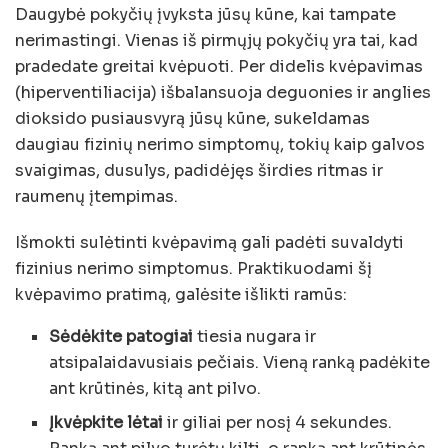
Daugybė pokyčių įvyksta jūsų kūne, kai tampate
nerimastingi. Vienas iš pirmųjų pokyčių yra tai, kad
pradedate greitai kvėpuoti. Per didelis kvėpavimas
(hiperventiliacija) išbalansuoja deguonies ir anglies
dioksido pusiausvyrą jūsų kūne, sukeldamas
daugiau fizinių nerimo simptomų, tokių kaip galvos
svaigimas, dusulys, padidėjęs širdies ritmas ir
raumenų įtempimas.
Išmokti sulėtinti kvėpavimą gali padėti suvaldyti
fizinius nerimo simptomus. Praktikuodami šį
kvėpavimo pratimą, galėsite išlikti ramūs:
Sėdėkite patogiai
tiesia nugara ir
atsipalaidavusiais pečiais. Vieną ranką padėkite
ant krūtinės, kitą ant pilvo.
Įkvėpkite lėtai
ir giliai per nosį 4 sekundes.