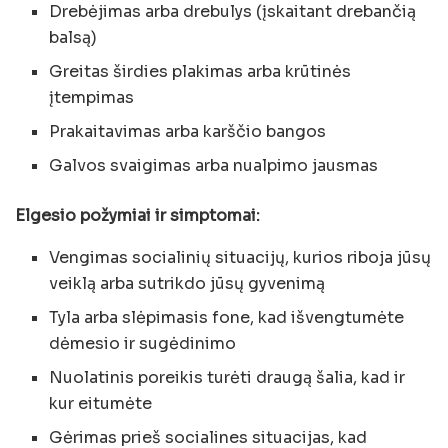
Drebėjimas arba drebulys (įskaitant drebančią
balsą)
Greitas širdies plakimas arba krūtinės
įtempimas
Prakaitavimas arba karščio bangos
Galvos svaigimas arba nualpimo jausmas
Elgesio požymiai ir simptomai:
Vengimas socialinių situacijų, kurios riboja jūsų
veiklą arba sutrikdo jūsų gyvenimą
Tyla arba slėpimasis fone, kad išvengtumėte
dėmesio ir sugėdinimo
Nuolatinis poreikis turėti draugą šalia, kad ir
kur eitumėte
Gėrimas prieš socialines situacijas, kad