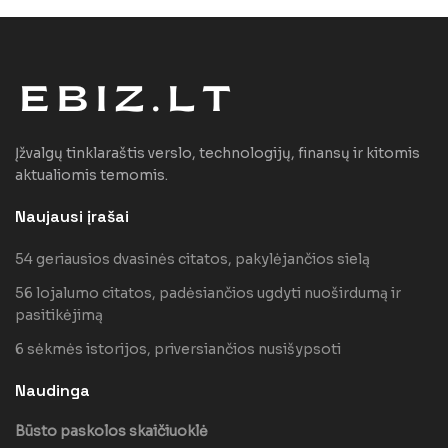
Įžvalgų tinklaraštis verslo, technologijų, finansų ir kitomis
aktualiomis temomis.
Naujausi įrašai
54 geriausios dvasinės citatos, pakylėjančios sielą
56 lojalumo citatos, padėsiančios ugdyti nuoširdumą ir
pasitikėjimą
6 sėkmės istorijos, priversiančios nusišypsoti
Naudinga
Būsto paskolos skaičiuoklė