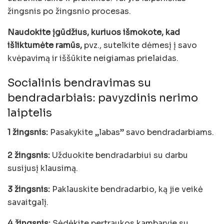
žingsnis po žingsnio procesas.
Naudokite įgūdžius, kuriuos išmokote, kad
išliktumėte ramūs,
pvz., sutelkite dėmesį į savo
kvėpavimą ir iššūkite neigiamas prielaidas.
Socialinis bendravimas su
bendradarbiais: pavyzdinis nerimo
laiptelis
1 žingsnis:
Pasakykite „labas” savo bendradarbiams.
2 žingsnis:
Užduokite bendradarbiui su darbu
susijusį klausimą.
3 žingsnis:
Paklauskite bendradarbio, ką jie veikė
savaitgalį.
4 žingsnis:
Sėdėkite pertraukos kambaryje su