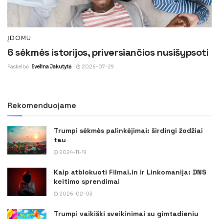
ĮDOMU
6 sėkmės istorijos, priversiančios nusišypsoti
Paskelbė
Evelina Jakutytė
2026-07-29
Rekomenduojame
Trumpi sėkmės palinkėjimai: širdingi žodžiai
tau
2024-11-19
Kaip atblokuoti Filmai.in ir Linkomanija: DNS
keitimo sprendimai
2026-02-03
Trumpi vaikiški sveikinimai su gimtadieniu