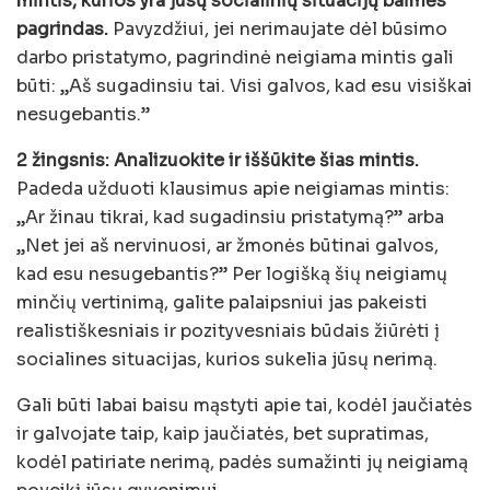
mintis, kurios yra jūsų socialinių situacijų baimės
pagrindas.
Pavyzdžiui, jei nerimaujate dėl būsimo
darbo pristatymo, pagrindinė neigiama mintis gali
būti: „Aš sugadinsiu tai. Visi galvos, kad esu visiškai
nesugebantis.”
2 žingsnis: Analizuokite ir iššūkite šias mintis.
Padeda užduoti klausimus apie neigiamas mintis:
„Ar žinau tikrai, kad sugadinsiu pristatymą?” arba
„Net jei aš nervinuosi, ar žmonės būtinai galvos,
kad esu nesugebantis?” Per logišką šių neigiamų
minčių vertinimą, galite palaipsniui jas pakeisti
realistiškesniais ir pozityvesniais būdais žiūrėti į
socialines situacijas, kurios sukelia jūsų nerimą.
Gali būti labai baisu mąstyti apie tai, kodėl jaučiatės
ir galvojate taip, kaip jaučiatės, bet supratimas,
kodėl patiriate nerimą, padės sumažinti jų neigiamą