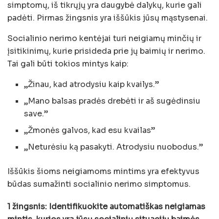
simptomų, iš tikrųjų yra daugybė dalykų, kurie gali
padėti. Pirmas žingsnis yra iššūkis jūsų mąstysenai.
Socialinio nerimo kentėjai turi neigiamų minčių ir
įsitikinimų, kurie prisideda prie jų baimių ir nerimo.
Tai gali būti tokios mintys kaip:
„Žinau, kad atrodysiu kaip kvailys.”
„Mano balsas pradės drebėti ir aš sugėdinsiu
save.”
„Žmonės galvos, kad esu kvailas”
„Neturėsiu ką pasakyti. Atrodysiu nuobodus.”
Iššūkis šioms neigiamoms mintims yra efektyvus
būdas sumažinti socialinio nerimo simptomus.
1 žingsnis: Identifikuokite automatiškas neigiamas