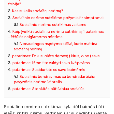
fobija?
2.
Kas sukelia socialinį nerimą?
3.
Socialinio nerimo sutrikimo požymiai ir simptomai
3.1
Socialinio nerimo sutrikimas vaikams
4.
Kaip įveikti socialinio nerimo sutrikimą: 1 patarimas
– iššūkis neigiamoms mintims
4.1
Nenaudingos mąstymo stiliai, kurie maitina
socialinį nerimą
2.
patarimas: Fokusuokite dėmesį į kitus, o ne į save
3.
patarimas: Išmokite valdyti savo kvėpavimą
4.
patarimas: Susidurkite su savo baimėmis
4.1
Socialinis bendravimas su bendradarbiais:
pavyzdinis nerimo laiptelis
5.
patarimas: Stenkitės būti labiau socialūs
Socialinio nerimo sutrikimas kyla dėl baimės būti
viešai kritikuojamu, vertinamu ar sugėdintu. Galite