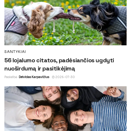
SANTYKIAI
56 lojalumo citatos, padėsiančios ugdyti
nuoširdumą ir pasitikėjimą
Paskelbė
Deividas Karpavičius
2026-07-30