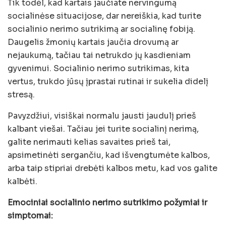
Tik todėl, kad kartais jaučiate nervingumą
socialinėse situacijose, dar nereiškia, kad turite
socialinio nerimo sutrikimą ar socialinę fobiją.
Daugelis žmonių kartais jaučia drovumą ar
nejaukumą, tačiau tai netrukdo jų kasdieniam
gyvenimui. Socialinio nerimo sutrikimas, kita
vertus, trukdo jūsų įprastai rutinai ir sukelia didelį
stresą.
Pavyzdžiui, visiškai normalu jausti jaudulį prieš
kalbant viešai. Tačiau jei turite socialinį nerimą,
galite nerimauti kelias savaites prieš tai,
apsimetinėti sergančiu, kad išvengtumėte kalbos,
arba taip stipriai drebėti kalbos metu, kad vos galite
kalbėti.
Emociniai socialinio nerimo sutrikimo požymiai ir
simptomai: