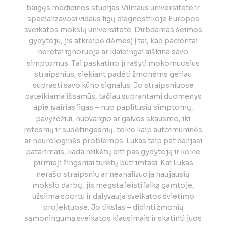
baigęs medicinos studijas Vilniaus universitete ir
specializavosi vidaus ligų diagnostikoje Europos
sveikatos mokslų universitete. Dirbdamas šeimos
gydytoju, jis atkreipė dėmesį į tai, kad pacientai
neretai ignoruoja ar klaidingai aiškina savo
simptomus. Tai paskatino jį rašyti mokomuosius
straipsnius, siekiant padėti žmonėms geriau
suprasti savo kūno signalus. Jo straipsniuose
pateikiama išsamūs, tačiau suprantami duomenys
apie įvairias ligas – nuo paplitusių simptomų,
pavyzdžiui, nuovargio ar galvos skausmo, iki
retesnių ir sudėtingesnių, tokie kaip autoimuninės
ar neurologinės problemos. Lukas taip pat dalijasi
patarimais, kada reikėtų eiti pas gydytoją ir kokie
pirmieji žingsniai turėtų būti imtasi. Kai Lukas
nerašo straipsnių ar neanalizuoja naujausių
mokslo darbų, jis mėgsta leisti laiką gamtoje,
užsiima sportu ir dalyvauja sveikatos švietimo
projektuose. Jo tikslas – didinti žmonių
sąmoningumą sveikatos klausimais ir skatinti juos