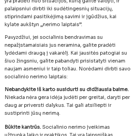
yra pradėti nuo situacijos, kurią galite valdyti, ir
palaipsniui dirbti iki sudėtingesnių situacijų,
stiprindami pasitikėjimą savimi ir įgūdžius, kai
kylate aukštyn „nerimo laiptais”.
Pavyzdžiui, jei socialinis bendravimas su
nepažįstamaisiais jus neramina, galite pradėti
lydėdami draugą į vakarėlį. Kai jausitės patogiai su
šiuo žingsniu, galite pabandyti prisistatyti vienam
naujam asmeniui ir taip toliau. Norėdami dirbti savo
socialinio nerimo laiptais:
Nebandykite iš karto susidurti su didžiausia baime.
Niekada nėra gera idėja judėti per greitai, daryti per
daug ar priversti dalykus. Tai gali atsiliepti ir
sustiprinti jūsų nerimą.
Būkite kantrūs.
Socialinio nerimo įveikimas
užtrunka laiko ir praktikos. Tai yra laipsniškas