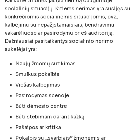
Kai kurie žmonės jaučia nerimą daugumoje
socialinių situacijų. Kitiems nerimas yra susijęs su
konkrečiomis socialinėmis situacijomis, pvz.,
kalbėjimu su nepažįstamaisiais, bendravimu
vakarėliuose ar pasirodymu prieš auditoriją.
Dažniausiai pasitaikantys socialinio nerimo
sukėlėjai yra:
Naujų žmonių sutikimas
Smulkus pokalbis
Viešas kalbėjimas
Pasirodymas scenoje
Būti dėmesio centre
Būti stebimam darant kažką
Pašaipos ar kritika
Pokalbis su „svarbiais” žmonėmis ar