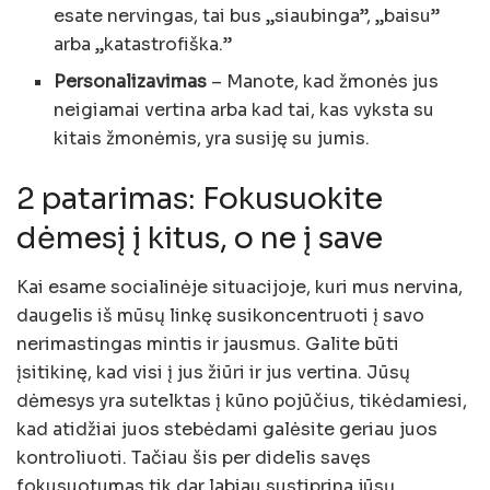
esate nervingas, tai bus „siaubinga”, „baisu”
arba „katastrofiška.”
Personalizavimas
– Manote, kad žmonės jus
neigiamai vertina arba kad tai, kas vyksta su
kitais žmonėmis, yra susiję su jumis.
2 patarimas: Fokusuokite
dėmesį į kitus, o ne į save
Kai esame socialinėje situacijoje, kuri mus nervina,
daugelis iš mūsų linkę susikoncentruoti į savo
nerimastingas mintis ir jausmus. Galite būti
įsitikinę, kad visi į jus žiūri ir jus vertina. Jūsų
dėmesys yra sutelktas į kūno pojūčius, tikėdamiesi,
kad atidžiai juos stebėdami galėsite geriau juos
kontroliuoti. Tačiau šis per didelis savęs
fokusuotumas tik dar labiau sustiprina jūsų