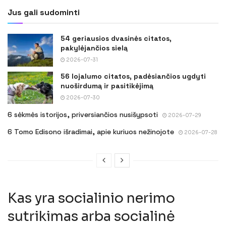
Jus gali sudominti
54 geriausios dvasinės citatos,
pakylėjančios sielą
2026-07-31
56 lojalumo citatos, padėsiančios ugdyti
nuoširdumą ir pasitikėjimą
2026-07-30
6 sėkmės istorijos, priversiančios nusišypsoti
2026-07-29
6 Tomo Edisono išradimai, apie kuriuos nežinojote
2026-07-28
Kas yra socialinio nerimo
sutrikimas arba socialinė