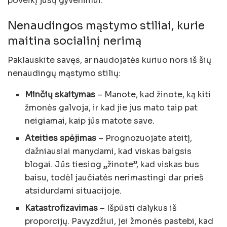
poveikį jūsų gyvenimui.
Nenaudingos mąstymo stiliai, kurie
maitina socialinį nerimą
Paklauskite savęs, ar naudojatės kuriuo nors iš šių
nenaudingų mąstymo stilių:
Minčių skaitymas
– Manote, kad žinote, ką kiti
žmonės galvoja, ir kad jie jus mato taip pat
neigiamai, kaip jūs matote save.
Ateities spėjimas
– Prognozuojate ateitį,
dažniausiai manydami, kad viskas baigsis
blogai. Jūs tiesiog „žinote”, kad viskas bus
baisu, todėl jaučiatės nerimastingi dar prieš
atsidurdami situacijoje.
Katastrofizavimas
– Išpūsti dalykus iš
proporcijų. Pavyzdžiui, jei žmonės pastebi, kad