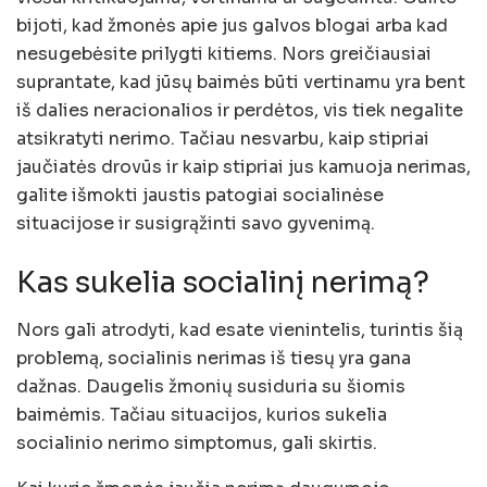
bijoti, kad žmonės apie jus galvos blogai arba kad
nesugebėsite prilygti kitiems. Nors greičiausiai
suprantate, kad jūsų baimės būti vertinamu yra bent
iš dalies neracionalios ir perdėtos, vis tiek negalite
atsikratyti nerimo. Tačiau nesvarbu, kaip stipriai
jaučiatės drovūs ir kaip stipriai jus kamuoja nerimas,
galite išmokti jaustis patogiai socialinėse
situacijose ir susigrąžinti savo gyvenimą.
Kas sukelia socialinį nerimą?
Nors gali atrodyti, kad esate vienintelis, turintis šią
problemą, socialinis nerimas iš tiesų yra gana
dažnas. Daugelis žmonių susiduria su šiomis
baimėmis. Tačiau situacijos, kurios sukelia
socialinio nerimo simptomus, gali skirtis.