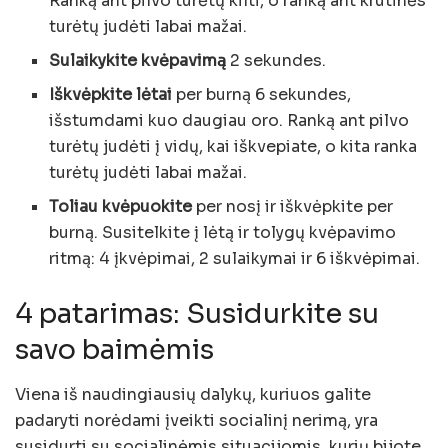
Ranką ant pilvo turėtų kilti, o ranką ant krūtinės
turėtų judėti labai mažai.
Sulaikykite kvėpavimą
2 sekundes.
Iškvėpkite lėtai
per burną 6 sekundes,
išstumdami kuo daugiau oro. Ranką ant pilvo
turėtų judėti į vidų, kai iškvepiate, o kita ranka
turėtų judėti labai mažai.
Toliau kvėpuokite
per nosį ir iškvėpkite per
burną. Susitelkite į lėtą ir tolygų kvėpavimo
ritmą: 4 įkvėpimai, 2 sulaikymai ir 6 iškvėpimai.
4 patarimas: Susidurkite su
savo baimėmis
Viena iš naudingiausių dalykų, kuriuos galite
padaryti norėdami įveikti socialinį nerimą, yra
susidurti su socialinėmis situacijomis, kurių bijote,