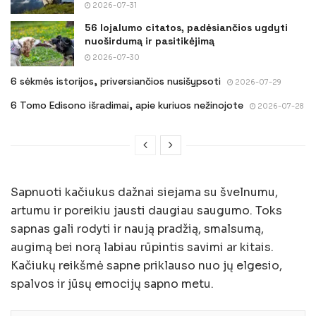
2026-07-31
56 lojalumo citatos, padėsiančios ugdyti
nuoširdumą ir pasitikėjimą
2026-07-30
6 sėkmės istorijos, priversiančios nusišypsoti
2026-07-29
6 Tomo Edisono išradimai, apie kuriuos nežinojote
2026-07-28
Sapnuoti kačiukus dažnai siejama su švelnumu,
artumu ir poreikiu jausti daugiau saugumo. Toks
sapnas gali rodyti ir naują pradžią, smalsumą,
augimą bei norą labiau rūpintis savimi ar kitais.
Kačiukų reikšmė sapne priklauso nuo jų elgesio,
spalvos ir jūsų emocijų sapno metu.