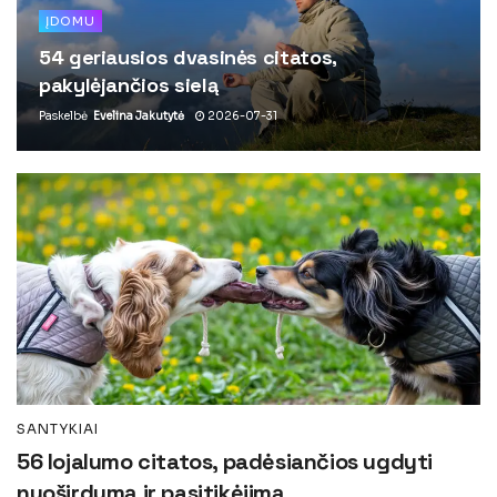
ĮDOMU
54 geriausios dvasinės citatos,
pakylėjančios sielą
Paskelbė
Evelina Jakutytė
2026-07-31
SANTYKIAI
56 lojalumo citatos, padėsiančios ugdyti
nuoširdumą ir pasitikėjimą