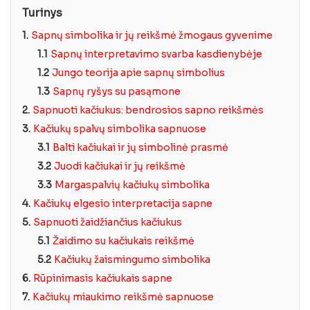
Turinys
1.
Sapnų simbolika ir jų reikšmė žmogaus gyvenime
1.1
Sapnų interpretavimo svarba kasdienybėje
1.2
Jungo teorija apie sapnų simbolius
1.3
Sapnų ryšys su pasąmone
2.
Sapnuoti kačiukus: bendrosios sapno reikšmės
3.
Kačiukų spalvų simbolika sapnuose
3.1
Balti kačiukai ir jų simbolinė prasmė
3.2
Juodi kačiukai ir jų reikšmė
3.3
Margaspalvių kačiukų simbolika
4.
Kačiukų elgesio interpretacija sapne
5.
Sapnuoti žaidžiančius kačiukus
5.1
Žaidimo su kačiukais reikšmė
5.2
Kačiukų žaismingumo simbolika
6.
Rūpinimasis kačiukais sapne
7.
Kačiukų miaukimo reikšmė sapnuose