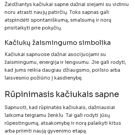
Žaidžiantys kačiukai sapne dažnai siejami su vidiniu
noru atrasti naujų patirčių. Toks sapnas gali
atspindėti spontaniškumą, smalsumą ir norą
prisitaikyti prie pokyčių.
Kačiukų žaismingumo simbolika
Kačiukai sapnuose dažnai asocijuojami su
žaismingumu, energija ir lengvumu. Jie gali rodyti,
kad jums reikia daugiau džiaugsmo, poilsio arba
laisvesnio požiūrio į kasdienybę.
Rūpinimasis kačiukais sapne
Sapnuoti, kad rūpinatės kačiukais, dažniausiai
laikoma teigiamu ženklu. Tai gali rodyti jūsų
rūpestingumą, atsakomybę ir norą palaikyti kitus
arba priimti naują gyvenimo etapą.