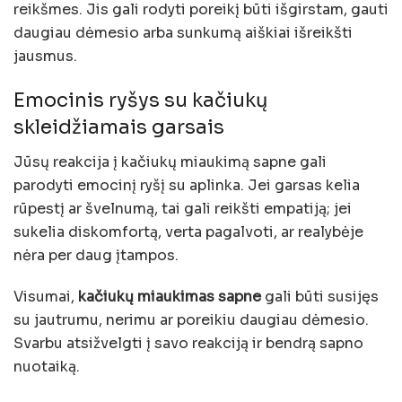
reikšmes. Jis gali rodyti poreikį būti išgirstam, gauti
daugiau dėmesio arba sunkumą aiškiai išreikšti
jausmus.
Emocinis ryšys su kačiukų
skleidžiamais garsais
Jūsų reakcija į kačiukų miaukimą sapne gali
parodyti emocinį ryšį su aplinka. Jei garsas kelia
rūpestį ar švelnumą, tai gali reikšti empatiją; jei
sukelia diskomfortą, verta pagalvoti, ar realybėje
nėra per daug įtampos.
Visumai,
kačiukų miaukimas sapne
gali būti susijęs
su jautrumu, nerimu ar poreikiu daugiau dėmesio.
Svarbu atsižvelgti į savo reakciją ir bendrą sapno
nuotaiką.