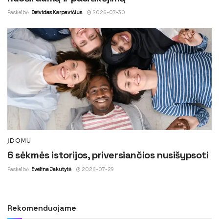
Paskelbė
Deividas Karpavičius
2026-07-30
ĮDOMU
6 sėkmės istorijos, priversiančios nusišypsoti
Paskelbė
Evelina Jakutytė
2026-07-29
Rekomenduojame