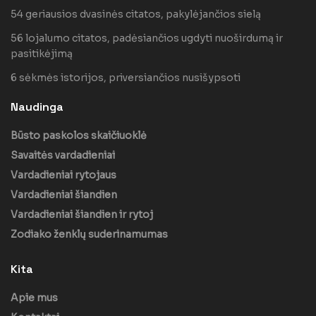
54 geriausios dvasinės citatos, pakylėjančios sielą
56 lojalumo citatos, padėsiančios ugdyti nuoširdumą ir
pasitikėjimą
6 sėkmės istorijos, priversiančios nusišypsoti
Naudinga
Būsto paskolos skaičiuoklė
Savaitės vardadieniai
Vardadieniai rytojaus
Vardadieniai šiandien
Vardadieniai šiandien ir rytoj
Zodiako ženklų suderinamumas
Kita
Apie mus