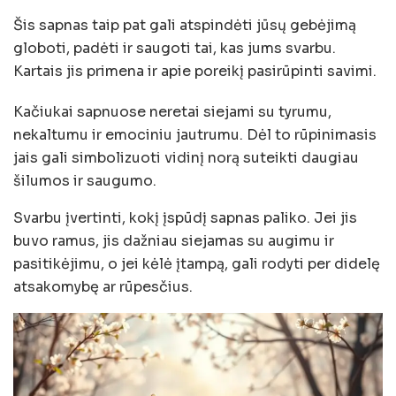
Šis sapnas taip pat gali atspindėti jūsų gebėjimą
globoti, padėti ir saugoti tai, kas jums svarbu.
Kartais jis primena ir apie poreikį pasirūpinti savimi.
Kačiukai sapnuose neretai siejami su tyrumu,
nekaltumu ir emociniu jautrumu. Dėl to rūpinimasis
jais gali simbolizuoti vidinį norą suteikti daugiau
šilumos ir saugumo.
Svarbu įvertinti, kokį įspūdį sapnas paliko. Jei jis
buvo ramus, jis dažniau siejamas su augimu ir
pasitikėjimu, o jei kėlė įtampą, gali rodyti per didelę
atsakomybę ar rūpesčius.