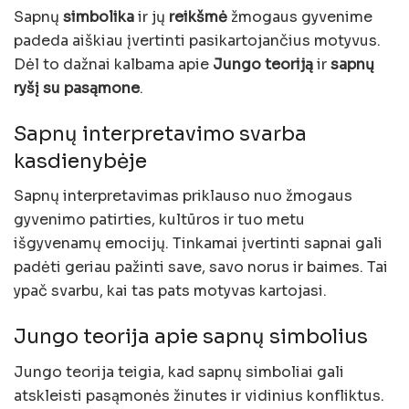
Sapnų
simbolika
ir jų
reikšmė
žmogaus gyvenime
padeda aiškiau įvertinti pasikartojančius motyvus.
Dėl to dažnai kalbama apie
Jungo teoriją
ir
sapnų
ryšį su pasąmone
.
Sapnų interpretavimo svarba
kasdienybėje
Sapnų interpretavimas priklauso nuo žmogaus
gyvenimo patirties, kultūros ir tuo metu
išgyvenamų emocijų. Tinkamai įvertinti sapnai gali
padėti geriau pažinti save, savo norus ir baimes. Tai
ypač svarbu, kai tas pats motyvas kartojasi.
Jungo teorija apie sapnų simbolius
Jungo teorija teigia, kad sapnų simboliai gali
atskleisti pasąmonės žinutes ir vidinius konfliktus.