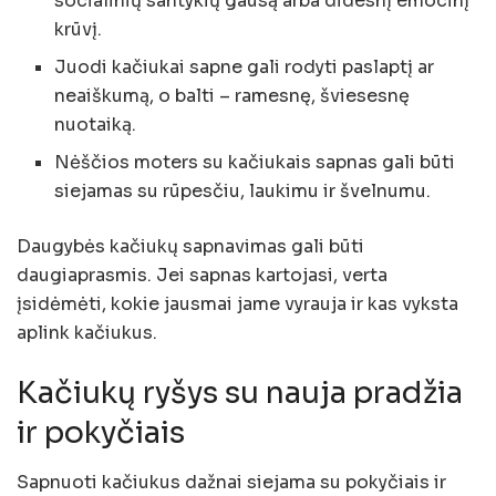
socialinių santykių gausą arba didesnį emocinį
krūvį.
Juodi kačiukai sapne gali rodyti paslaptį ar
neaiškumą, o balti – ramesnę, šviesesnę
nuotaiką.
Nėščios moters su kačiukais sapnas gali būti
siejamas su rūpesčiu, laukimu ir švelnumu.
Daugybės kačiukų sapnavimas gali būti
daugiaprasmis. Jei sapnas kartojasi, verta
įsidėmėti, kokie jausmai jame vyrauja ir kas vyksta
aplink kačiukus.
Kačiukų ryšys su nauja pradžia
ir pokyčiais
Sapnuoti kačiukus dažnai siejama su pokyčiais ir