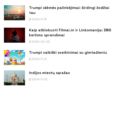
Trumpi sėkmės palinkėjimai: širdingi žodžiai
tau
2024-11-19
Kaip atblokuoti Filmai.in ir Linkomanija: DNS
keitimo sprendimai
2026-02-03
Trumpi vaikiški sveikinimai su gimtadieniu
2024-11-21
Indijos miestų sąrašas
2024-11-23