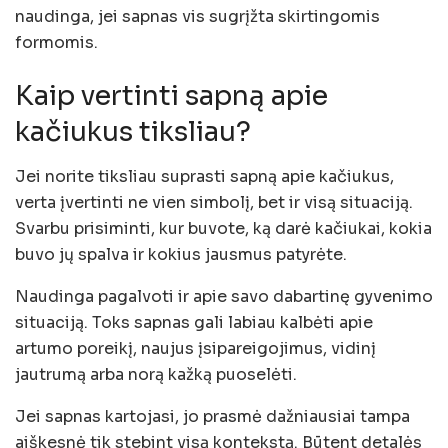
naudinga, jei sapnas vis sugrįžta skirtingomis
formomis.
Kaip vertinti sapną apie
kačiukus tiksliau?
Jei norite tiksliau suprasti sapną apie kačiukus,
verta įvertinti ne vien simbolį, bet ir visą situaciją.
Svarbu prisiminti, kur buvote, ką darė kačiukai, kokia
buvo jų spalva ir kokius jausmus patyrėte.
Naudinga pagalvoti ir apie savo dabartinę gyvenimo
situaciją. Toks sapnas gali labiau kalbėti apie
artumo poreikį, naujus įsipareigojimus, vidinį
jautrumą arba norą kažką puoselėti.
Jei sapnas kartojasi, jo prasmė dažniausiai tampa
aiškesnė tik stebint visą kontekstą. Būtent detalės