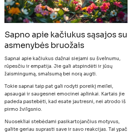
Sapno apie kačiukus sąsajos su
asmenybės bruožais
Sapnai apie kačiukus dažnai siejami su švelnumu,
rūpesčiu ir empatija. Jie gali atspindėti ir jūsų
žaismingumą, smalsumą bei norą augti.
Tokie sapnai taip pat gali rodyti poreikį meilei,
apsaugai ir saugesnei emocinei aplinkai. Kartais jie
padeda pastebėti, kad esate jautresni, nei atrodo iš
pirmo žvilgsnio.
Nuosekliai stebėdami pasikartojančius motyvus,
galite geriau suprasti save ir savo reakcijas. Tai ypač