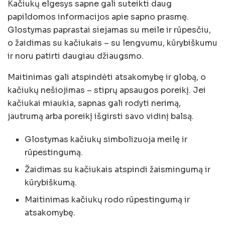
Kačiukų elgesys sapne gali suteikti daug
papildomos informacijos apie sapno prasmę.
Glostymas paprastai siejamas su meile ir rūpesčiu,
o žaidimas su kačiukais – su lengvumu, kūrybiškumu
ir noru patirti daugiau džiaugsmo.
Maitinimas gali atspindėti atsakomybę ir globą, o
kačiukų nešiojimas – stiprų apsaugos poreikį. Jei
kačiukai miaukia, sapnas gali rodyti nerimą,
jautrumą arba poreikį išgirsti savo vidinį balsą.
Glostymas kačiukų simbolizuoja meilę ir
rūpestingumą.
Žaidimas su kačiukais atspindi žaismingumą ir
kūrybiškumą.
Maitinimas kačiukų rodo rūpestingumą ir
atsakomybę.