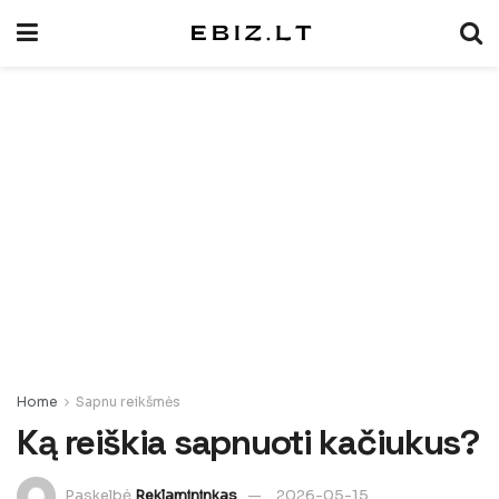
Home
Sapnu reikšmės
Ką reiškia sapnuoti kačiukus?
Paskelbė
Reklamininkas
2026-05-15