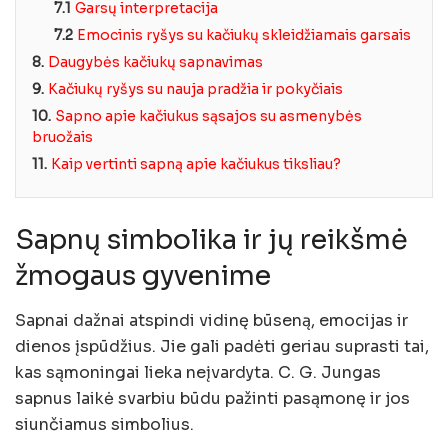
7.1
Garsų interpretacija
7.2
Emocinis ryšys su kačiukų skleidžiamais garsais
8.
Daugybės kačiukų sapnavimas
9.
Kačiukų ryšys su nauja pradžia ir pokyčiais
10.
Sapno apie kačiukus sąsajos su asmenybės
bruožais
11.
Kaip vertinti sapną apie kačiukus tiksliau?
Sapnų simbolika ir jų reikšmė
žmogaus gyvenime
Sapnai dažnai atspindi vidinę būseną, emocijas ir
dienos įspūdžius. Jie gali padėti geriau suprasti tai,
kas sąmoningai lieka neįvardyta. C. G. Jungas
sapnus laikė svarbiu būdu pažinti pasąmonę ir jos
siunčiamus simbolius.