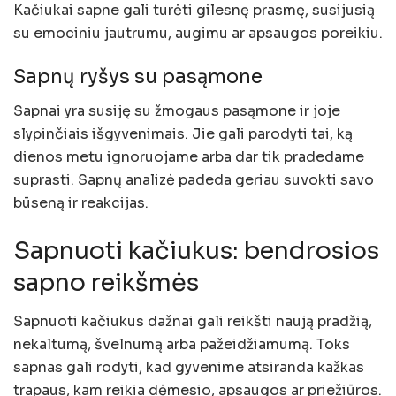
Kačiukai sapne gali turėti gilesnę prasmę, susijusią
su emociniu jautrumu, augimu ar apsaugos poreikiu.
Sapnų ryšys su pasąmone
Sapnai yra susiję su žmogaus pasąmone ir joje
slypinčiais išgyvenimais. Jie gali parodyti tai, ką
dienos metu ignoruojame arba dar tik pradedame
suprasti. Sapnų analizė padeda geriau suvokti savo
būseną ir reakcijas.
Sapnuoti kačiukus: bendrosios
sapno reikšmės
Sapnuoti kačiukus dažnai gali reikšti naują pradžią,
nekaltumą, švelnumą arba pažeidžiamumą. Toks
sapnas gali rodyti, kad gyvenime atsiranda kažkas
trapaus, kam reikia dėmesio, apsaugos ar priežiūros.