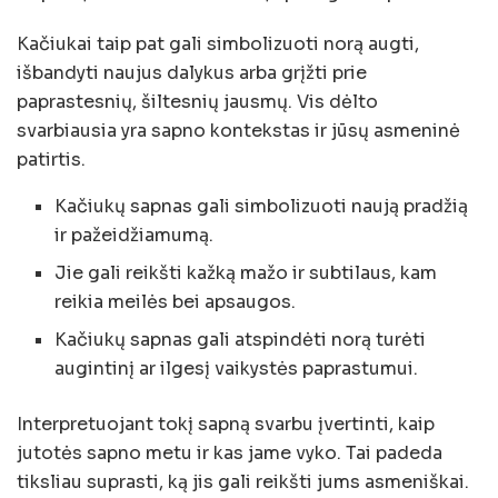
Kačiukai taip pat gali simbolizuoti norą augti,
išbandyti naujus dalykus arba grįžti prie
paprastesnių, šiltesnių jausmų. Vis dėlto
svarbiausia yra sapno kontekstas ir jūsų asmeninė
patirtis.
Kačiukų sapnas gali simbolizuoti naują pradžią
ir pažeidžiamumą.
Jie gali reikšti kažką mažo ir subtilaus, kam
reikia meilės bei apsaugos.
Kačiukų sapnas gali atspindėti norą turėti
augintinį ar ilgesį vaikystės paprastumui.
Interpretuojant tokį sapną svarbu įvertinti, kaip
jutotės sapno metu ir kas jame vyko. Tai padeda
tiksliau suprasti, ką jis gali reikšti jums asmeniškai.