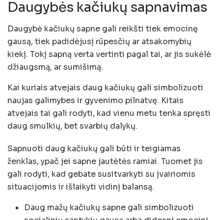
Daugybės kačiukų sapnavimas
Daugybė kačiukų sapne gali reikšti tiek emocinę
gausą, tiek padidėjusį rūpesčių ar atsakomybių
kiekį. Tokį sapną verta vertinti pagal tai, ar jis sukėlė
džiaugsmą, ar sumišimą.
Kai kuriais atvejais daug kačiukų gali simbolizuoti
naujas galimybes ir gyvenimo pilnatvę. Kitais
atvejais tai gali rodyti, kad vienu metu tenka spręsti
daug smulkių, bet svarbių dalykų.
Sapnuoti daug kačiukų gali būti ir teigiamas
ženklas, ypač jei sapne jautėtės ramiai. Tuomet jis
gali rodyti, kad gebate susitvarkyti su įvairiomis
situacijomis ir išlaikyti vidinį balansą.
Daug mažų kačiukų sapne gali simbolizuoti