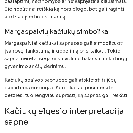
paslaptimi, nežinomybe ar neišspręstais klausimais.
Jie nebūtinai reiškia ką nors blogo, bet gali raginti
atidžiau įvertinti situaciją.
Margaspalvių kačiukų simbolika
Margaspalviai kačiukai sapnuose gali simbolizuoti
įvairovę, lankstumą ir gebėjimą prisitaikyti. Tokie
sapnai neretai siejami su vidiniu balansu ir skirtingų
gyvenimo sričių derinimu.
Kačiukų spalvos sapnuose gali atskleisti ir jūsų
dabartines emocijas. Kuo tiksliau prisimenate
detales, tuo lengviau suprasti, ką sapnas gali reikšti.
Kačiukų elgesio interpretacija
sapne