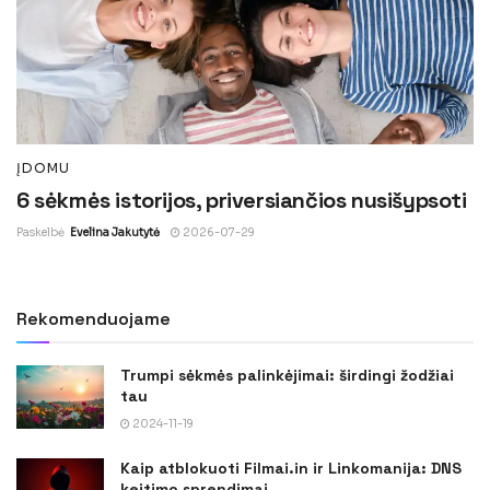
ĮDOMU
6 sėkmės istorijos, priversiančios nusišypsoti
Paskelbė
Evelina Jakutytė
2026-07-29
Rekomenduojame
Trumpi sėkmės palinkėjimai: širdingi žodžiai
tau
2024-11-19
Kaip atblokuoti Filmai.in ir Linkomanija: DNS
keitimo sprendimai