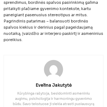
sprendimus, bordinės spalvos pasirinkimą galima
pritaikyti plačiame gyvenimo kontekste, kartu
paneigiant pasenusius stereotipus ar mitus.
Pagrindinis patarimas – balansuoti bordinės
spalvos kiekius ir derinius pagal pageidaujamą
nuotaiką, įvaizdžio ar interjero paskirtį ir asmeninius
poreikius.
Evelina Jakutytė
Kūrybinga rašytoja, besidominti asmeniniu
augimu, psichologija ir harmoningu gyvenimo
būdu. Savo tekstuose ji siekia atrasti pusiausvyrą