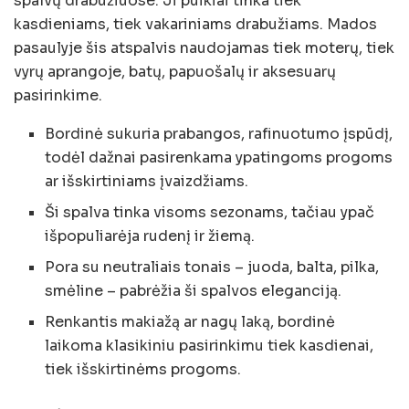
spalvų drabužiuose. Ji puikiai tinka tiek
kasdieniams, tiek vakariniams drabužiams. Mados
pasaulyje šis atspalvis naudojamas tiek moterų, tiek
vyrų aprangoje, batų, papuošalų ir aksesuarų
pasirinkime.
Bordinė sukuria prabangos, rafinuotumo įspūdį,
todėl dažnai pasirenkama ypatingoms progoms
ar išskirtiniams įvaizdžiams.
Ši spalva tinka visoms sezonams, tačiau ypač
išpopuliarėja rudenį ir žiemą.
Pora su neutraliais tonais – juoda, balta, pilka,
smėline – pabrėžia ši spalvos eleganciją.
Renkantis makiažą ar nagų laką, bordinė
laikoma klasikiniu pasirinkimu tiek kasdienai,
tiek išskirtinėms progoms.