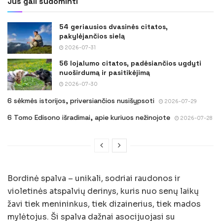
Jus gali sudominti
54 geriausios dvasinės citatos,
pakylėjančios sielą
2026-07-31
56 lojalumo citatos, padėsiančios ugdyti
nuoširdumą ir pasitikėjimą
2026-07-30
6 sėkmės istorijos, priversiančios nusišypsoti
2026-07-29
6 Tomo Edisono išradimai, apie kuriuos nežinojote
2026-07-28
Bordinė spalva – unikali, sodriai raudonos ir
violetinės atspalvių derinys, kuris nuo senų laikų
žavi tiek menininkus, tiek dizainerius, tiek mados
mylėtojus. Ši spalva dažnai asocijuojasi su