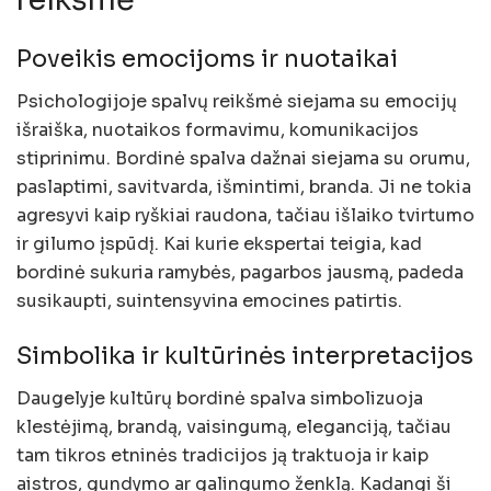
Poveikis emocijoms ir nuotaikai
Psichologijoje spalvų reikšmė siejama su emocijų
išraiška, nuotaikos formavimu, komunikacijos
stiprinimu. Bordinė spalva dažnai siejama su orumu,
paslaptimi, savitvarda, išmintimi, branda. Ji ne tokia
agresyvi kaip ryškiai raudona, tačiau išlaiko tvirtumo
ir gilumo įspūdį. Kai kurie ekspertai teigia, kad
bordinė sukuria ramybės, pagarbos jausmą, padeda
susikaupti, suintensyvina emocines patirtis.
Simbolika ir kultūrinės interpretacijos
Daugelyje kultūrų bordinė spalva simbolizuoja
klestėjimą, brandą, vaisingumą, eleganciją, tačiau
tam tikros etninės tradicijos ją traktuoja ir kaip
aistros, gundymo ar galingumo ženklą. Kadangi ši