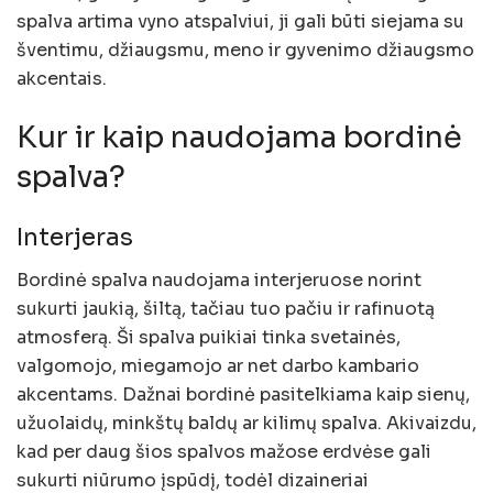
spalva artima vyno atspalviui, ji gali būti siejama su
šventimu, džiaugsmu, meno ir gyvenimo džiaugsmo
akcentais.
Kur ir kaip naudojama bordinė
spalva?
Interjeras
Bordinė spalva naudojama interjeruose norint
sukurti jaukią, šiltą, tačiau tuo pačiu ir rafinuotą
atmosferą. Ši spalva puikiai tinka svetainės,
valgomojo, miegamojo ar net darbo kambario
akcentams. Dažnai bordinė pasitelkiama kaip sienų,
užuolaidų, minkštų baldų ar kilimų spalva. Akivaizdu,
kad per daug šios spalvos mažose erdvėse gali
sukurti niūrumo įspūdį, todėl dizaineriai