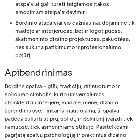
atspalviai gali turėti teigiamos įtakos
emociniam atsipalaidavimui.
Bordinio atspalviai vis dažniau naudojami ne tik
madoje ar interjeruose, bet ir logotipuose,
skaitmeninio dizaino projektuose, pakuotėse,
nes sukuria patikimumo ir profesionalumo
pojūtį.
Apibendrinimas
Bordinė spalva – gilių tradicijų, rafinuotumo ir
solidumo simbolis, kurio universalumas
atsiskleidžia interjere, madoje, mene, dizaino
sprendimuose. Tinkamai naudojama, ši spalva
padeda sukurti stiprų, solidų ir išskirtinį įvaizdį tiek
namuose, tiek asmeniniame stiliuje. Pasitelkdami
pagrįstą spalvų psichologiją ir praktinius dizaino