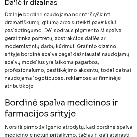
Dailė ir dizainas
Dailėje bordinė naudojama norint išryškinti
dramatiškumą, gilumą arba suteikti paveikslui
paslaptingumo. Dėl sodraus pigmento ši spalva
gerai tinka portretų, abstrakčios dailės ar
modernistinių darbų kūrimui. Grafinio dizaino
srityje bordinė spalva pagal dažniausiai naudojamų
spalvų modelius yra laikoma pagarbos,
profesionalumo, pasitikėjimo akcentu, todėl dažnai
naudojama logotipuose, reklamose ar firminėje
atributikoje.
Bordinė spalva medicinos ir
farmacijos srityje
Nors iš pirmo žvilgsnio atrodytų, kad bordinė spalva
medicinoje neturi pritaikymo, tačiau ji gali atsirasti