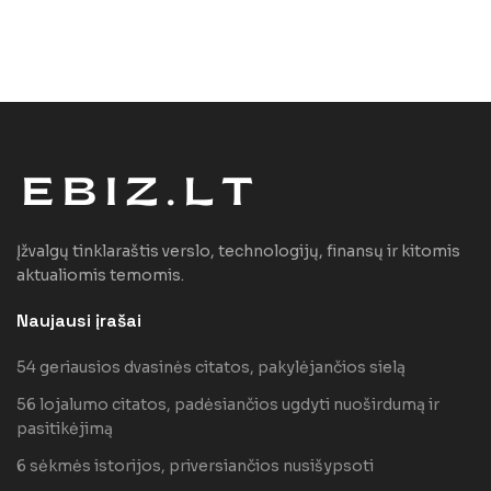
Įžvalgų tinklaraštis verslo, technologijų, finansų ir kitomis
aktualiomis temomis.
Naujausi įrašai
54 geriausios dvasinės citatos, pakylėjančios sielą
56 lojalumo citatos, padėsiančios ugdyti nuoširdumą ir
pasitikėjimą
6 sėkmės istorijos, priversiančios nusišypsoti