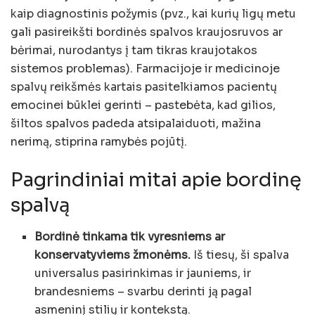
kaip diagnostinis požymis (pvz., kai kurių ligų metu
gali pasireikšti bordinės spalvos kraujosruvos ar
bėrimai, nurodantys į tam tikras kraujotakos
sistemos problemas). Farmacijoje ir medicinoje
spalvų reikšmės kartais pasitelkiamos pacientų
emocinei būklei gerinti – pastebėta, kad gilios,
šiltos spalvos padeda atsipalaiduoti, mažina
nerimą, stiprina ramybės pojūtį.
Pagrindiniai mitai apie bordinę
spalvą
Bordinė tinkama tik vyresniems ar
konservatyviems žmonėms.
Iš tiesų, ši spalva
universalus pasirinkimas ir jauniems, ir
brandesniems – svarbu derinti ją pagal
asmeninį stilių ir kontekstą.