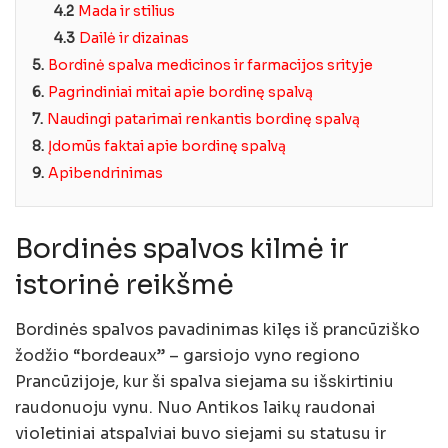
4.2
Mada ir stilius
4.3
Dailė ir dizainas
5.
Bordinė spalva medicinos ir farmacijos srityje
6.
Pagrindiniai mitai apie bordinę spalvą
7.
Naudingi patarimai renkantis bordinę spalvą
8.
Įdomūs faktai apie bordinę spalvą
9.
Apibendrinimas
Bordinės spalvos kilmė ir
istorinė reikšmė
Bordinės spalvos pavadinimas kilęs iš prancūziško
žodžio “bordeaux” – garsiojo vyno regiono
Prancūzijoje, kur ši spalva siejama su išskirtiniu
raudonuoju vynu. Nuo Antikos laikų raudonai
violetiniai atspalviai buvo siejami su statusu ir