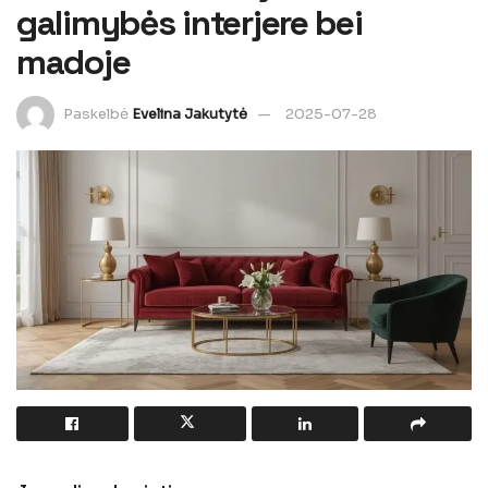
galimybės interjere bei
madoje
Paskelbė
Evelina Jakutytė
2025-07-28