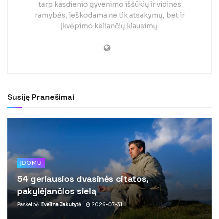
tarp kasdienio gyvenimo iššūkių ir vidinės
ramybės, ieškodama ne tik atsakymų, bet ir
įkvėpimo keliančių klausimų.
Susiję
Pranešimai
ĮDOMU
54 geriausios dvasinės citatos,
pakylėjančios sielą
Paskelbė
Evelina Jakutytė
2026-07-31