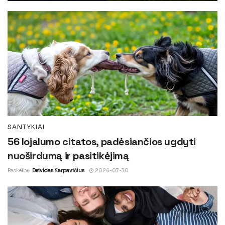
SANTYKIAI
56 lojalumo citatos, padėsiančios ugdyti
nuoširdumą ir pasitikėjimą
Paskelbė
Deividas Karpavičius
2026-07-30