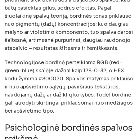
būtų pasiektas gilus, sodrus efektas. Pagal
šiuolaikinę spalvų teoriją, bordinės tonas priklauso
nuo pigmentų (dažų) koncentracijos: kuo daugiau
mėlyno ar violetinio komponento, tuo spalva darosi
šaltesnė, artimesnė purpurinei; daugiau raudonojo
atspalvio – rezultatas šiltesnis ir žemiškesnis.
Technologijose bordinė perteikiama RGB (red-
green-blue) skalėje dažnai kaip 128-0-32, o HEX
kodu žymima #800020. Spalvos matymas priklauso
ir nuo apšvietimo sąlygų, paviršiaus tekstūros,
naudojamų dažų ar dažiklių kokybės. Todėl bordinė
gali atrodyti skirtingai priklausomai nuo medžiagos
bei apšvietimo tipo.
Psichologinė bordinės spalvos
reikšmė