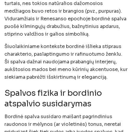
turtais, nes tokios natūralios dažomosios
medžiagos buvo retos ir brangios (pvz., purpuras).
Viduramžiais ir Renesanso epochoje bordinė spalva
puošė kilmingųjų drabužius, bažnytinius apdarus,
stiprino valdžios ir galios simboliką.
Šiuolaikiniame kontekste bordinė išlieka stipraus
charakterio, paslaptingumo ir rafinuotumo ženklu.
Ši spalva dažnai naudojama prabangių interjerų,
aukštosios mados bei meno kūrinių akcentuose, kur
siekiama pabrėžti išskirtinumą ir eleganciją.
Spalvos fizika ir bordinio
atspalvio susidarymas
Bordinė spalva susidaro maišant pagrindinius
raudonos ir mėlynos (ar violetinės) tonus, neretai
priduriant šiek tiek rudos arba juodos spalvos, kad