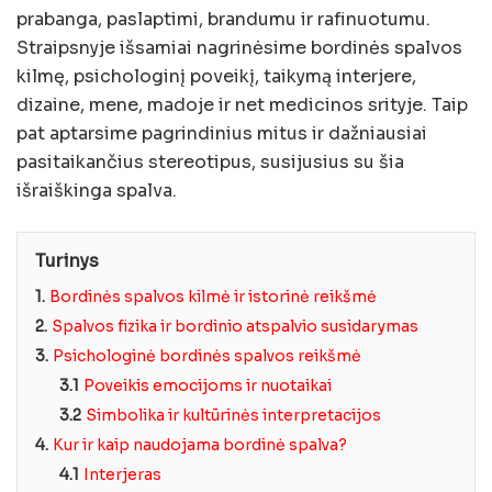
prabanga, paslaptimi, brandumu ir rafinuotumu.
Straipsnyje išsamiai nagrinėsime bordinės spalvos
kilmę, psichologinį poveikį, taikymą interjere,
dizaine, mene, madoje ir net medicinos srityje. Taip
pat aptarsime pagrindinius mitus ir dažniausiai
pasitaikančius stereotipus, susijusius su šia
išraiškinga spalva.
Turinys
1.
Bordinės spalvos kilmė ir istorinė reikšmė
2.
Spalvos fizika ir bordinio atspalvio susidarymas
3.
Psichologinė bordinės spalvos reikšmė
3.1
Poveikis emocijoms ir nuotaikai
3.2
Simbolika ir kultūrinės interpretacijos
4.
Kur ir kaip naudojama bordinė spalva?
4.1
Interjeras