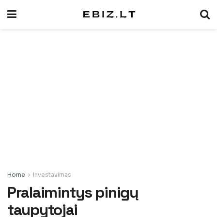
Home
Investavimas
Pralaimintys pinigų
taupytojai