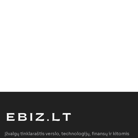
Įžvalgų tinklaraštis verslo, technologijų, finansų ir kitomis