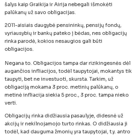
šalys kaip Graikija ir Airija nebegali išmokėti
palūkanų už savo obligacijas.
2011-aisiais daugybė pensininkų, pensijų fondų,
vyriausybių ir bankų pateko į bėdas, nes obligacijų
rinka parodė, kokios nesaugios gali būti
obligacijos.
Negana to. Obligacijos tampa dar rizikingesnės dėl
augančios infliacijos, todėl taupytojai, mokantys tik
taupyti, bet ne investuoti, skursta. Tarkim, už
obligaciją mokama 3 proc. metinių palūkanų, o
metinė infliacija siekia 5 proc., 3 proc. tampa nieko
verti.
Obligacijų rinka didžiausia pasaulyje, didesnė už
akcijų ir nekilnojamojo turto rinkas. O didžiausia ji
todėl, kad dauguma žmonių yra taupytojai, t.y. antro