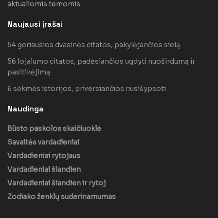
aktualiomis temomis.
Naujausi įrašai
54 geriausios dvasinės citatos, pakylėjančios sielą
56 lojalumo citatos, padėsiančios ugdyti nuoširdumą ir
pasitikėjimą
6 sėkmės istorijos, priversiančios nusišypsoti
Naudinga
Būsto paskolos skaičiuoklė
Savaitės vardadieniai
Vardadieniai rytojaus
Vardadieniai šiandien
Vardadieniai šiandien ir rytoj
Zodiako ženklų suderinamumas