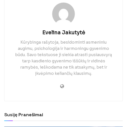
Evelina Jakutytė
Kūrybinga rašytoja, besidominti asmeniniu
augimu, psichologija ir harmoningu gyvenimo
būdu. Savo tekstuose ji siekia atrasti pusiausvyrą
tarp kasdienio gyvenimo iššūkių ir vidinės
ramybės, ieškodama ne tik atsakymų, bet ir
įkvėpimo keliančių klausimų.
Susiję
Pranešimai