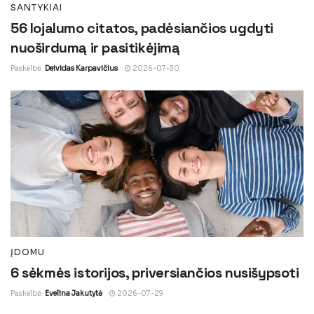
SANTYKIAI
56 lojalumo citatos, padėsiančios ugdyti
nuoširdumą ir pasitikėjimą
Paskelbė
Deividas Karpavičius
2026-07-30
ĮDOMU
6 sėkmės istorijos, priversiančios nusišypsoti
Paskelbė
Evelina Jakutytė
2026-07-29