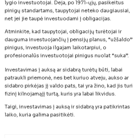
lygio investuotojai. Deja, po 1971-ųjų, pasikeitus
pinigų standartams, taupytojai neteko daugiausiai,
net jei jie taupė investuodami į obligacijas.
Atminkite, kad taupytojai, obligacijų turėtojai ir
dauguma investuojančių į pensijų planus, “užšaldo”
pinigus, investuoja ilgajam laikotarpiui, o
profesionalūs investuotojai pinigus nuolat “suka”.
Investavimas į auksą ar sidabrą turėtų būti, labai
patraukli priemonė, nes bet kuriuo atveju, aukso ar
sidabro pirkėjas jį valdo pats, tai yra žino, kad jis turi
fizinį kilnojamąjį turtą, kuris yra labai likvidus.
Taigi, investavimas į auksą ir sidabrą yra patikrintas
laiko, kuria galima pasitikėti.