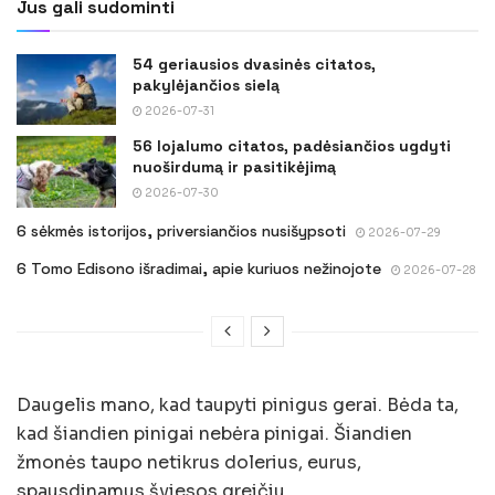
Jus gali sudominti
54 geriausios dvasinės citatos,
pakylėjančios sielą
2026-07-31
56 lojalumo citatos, padėsiančios ugdyti
nuoširdumą ir pasitikėjimą
2026-07-30
6 sėkmės istorijos, priversiančios nusišypsoti
2026-07-29
6 Tomo Edisono išradimai, apie kuriuos nežinojote
2026-07-28
Daugelis mano, kad taupyti pinigus gerai. Bėda ta,
kad šiandien pinigai nebėra pinigai. Šiandien
žmonės taupo netikrus dolerius, eurus,
spausdinamus šviesos greičiu.