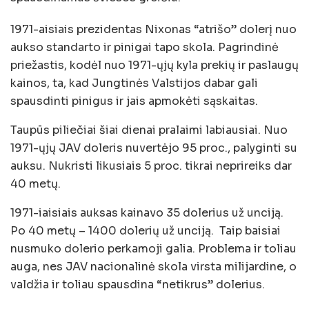
1971-aisiais prezidentas Nixonas “atrišo” dolerį nuo
aukso standarto ir pinigai tapo skola. Pagrindinė
priežastis, kodėl nuo 1971-ųjų kyla prekių ir paslaugų
kainos, ta, kad Jungtinės Valstijos dabar gali
spausdinti pinigus ir jais apmokėti sąskaitas.
Taupūs piliečiai šiai dienai pralaimi labiausiai. Nuo
1971-ųjų JAV doleris nuvertėjo 95 proc., palyginti su
auksu. Nukristi likusiais 5 proc. tikrai neprireiks dar
40 metų.
1971-iaisiais auksas kainavo 35 dolerius už unciją.
Po 40 metų – 1400 dolerių už unciją. Taip baisiai
nusmuko dolerio perkamoji galia. Problema ir toliau
auga, nes JAV nacionalinė skola virsta milijardine, o
valdžia ir toliau spausdina “netikrus” dolerius.