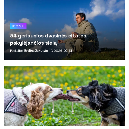
ĮDOMU
54 geriausios dvasinės citatos,
pakylėjančios sielą
Paskelbė
Evelina Jakutytė
2026-07-31