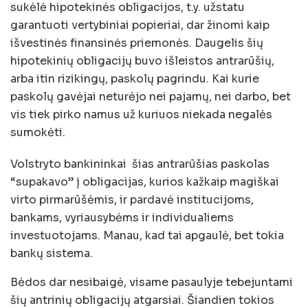
sukėlė hipotekinės obligacijos, t.y. užstatu
garantuoti vertybiniai popieriai, dar žinomi kaip
išvestinės finansinės priemonės. Daugelis šių
hipotekinių obligacijų buvo išleistos antrarūšių,
arba itin rizikingų, paskolų pagrindu. Kai kurie
paskolų gavėjai neturėjo nei pajamų, nei darbo, bet
vis tiek pirko namus už kuriuos niekada negalės
sumokėti.
Volstryto bankininkai šias antrarūšias paskolas
“supakavo” į obligacijas, kurios kažkaip magiškai
virto pirmarūšėmis, ir pardavė institucijoms,
bankams, vyriausybėms ir individualiems
investuotojams. Manau, kad tai apgaulė, bet tokia
bankų sistema.
Bėdos dar nesibaigė, visame pasaulyje tebejuntami
šių antrinių obligacijų atgarsiai. Šiandien tokios