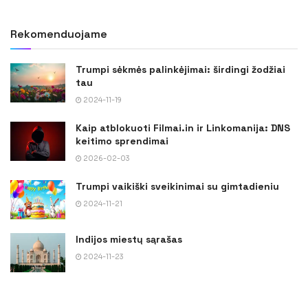
Rekomenduojame
Trumpi sėkmės palinkėjimai: širdingi žodžiai
tau
2024-11-19
Kaip atblokuoti Filmai.in ir Linkomanija: DNS
keitimo sprendimai
2026-02-03
Trumpi vaikiški sveikinimai su gimtadieniu
2024-11-21
Indijos miestų sąrašas
2024-11-23