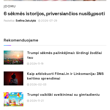
ĮDOMU
6 sėkmės istorijos, priversiančios nusišypsoti
Paskelbė
Evelina Jakutytė
2026-07-29
Rekomenduojame
Trumpi sėkmės palinkėjimai: širdingi žodžiai
tau
2024-11-19
Kaip atblokuoti Filmai.in ir Linkomanija: DNS
keitimo sprendimai
2026-02-03
Trumpi vaikiški sveikinimai su gimtadieniu
2024-11-21