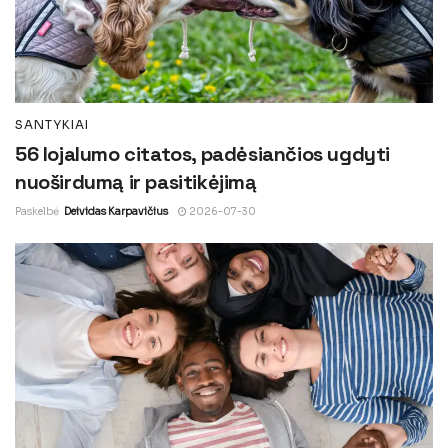
SANTYKIAI
56 lojalumo citatos, padėsiančios ugdyti
nuoširdumą ir pasitikėjimą
Paskelbė
Deividas Karpavičius
2026-07-30