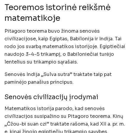
Teoremos istorinė reikšmė
matematikoje
Pitagoro teorema buvo žinoma senovės
civilizacijose, kaip Egiptas, Babilonija ir Indija. Tai
rodo jos svarbą matematikos istorijoje. Egiptiečiai
naudojo 3-4-5 trikampį, o Babiloniečiai turėjo
lentelius su trikampio sąrašais.
Senovės Indija „Sulva sutra” traktate taip pat
paminėjo panašius principus.
Senovės civilizacijų įrodymai
Matematikos istorija parodo, kad senovės
civilizacijos susipažino su Pitagoro teorema. Kinų
„Čžou-bi suan czi” traktate rašoma, kad XII a. pr. m.
e. kinai žinojo egiptiečių trikampio savybes.