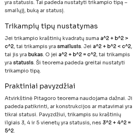
yra statusis. Tai padeda nustatyti trikampio tipą –
smailųjį, buką ar statusį.
Trikampių tipų nustatymas
Jei trikampio kraštinių kvadratų suma
a^2 + b^2 >
c^2
, tai trikampis yra
smailusis
. Jei
a^2 + b^2 < c^2
,
tai jis yra
bukas
. O jei
a^2 + b^2 = c^2
, tai trikampis
yra
statusis
. Ši teorema padeda greitai nustatyti
trikampio tipą.
Praktiniai pavyzdžiai
Atvirkštinė Pitagoro teorema naudojama dažnai. Ji
padeda patikrinti, ar konstrukcijos ar matavimai yra
tikrai statusi. Pavyzdžiui, trikampis su kraštinių
ilgiais 3, 4 ir 5 vienetų yra statusis, nes
3^2 + 4^2 =
5^2
.