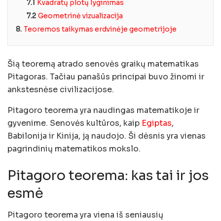
7.1
Kvadratų plotų lyginimas
7.2
Geometrinė vizualizacija
8.
Teoremos taikymas erdvinėje geometrijoje
Šią teoremą atrado senovės graikų matematikas
Pitagoras. Tačiau panašūs principai buvo žinomi ir
ankstesnėse civilizacijose.
Pitagoro teorema yra naudingas matematikoje ir
gyvenime. Senovės kultūros, kaip
Egiptas
,
Babilonija ir Kinija, ją naudojo. Ši dėsnis yra vienas
pagrindinių matematikos mokslo.
Pitagoro teorema: kas tai ir jos
esmė
Pitagoro teorema yra viena iš seniausių