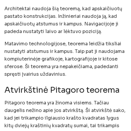
Architektai naudoja šią teoremą, kad apskaičiuotų
pastato konstrukcijas. Inžinieriai naudoja ją, kad
apskaičiuotų atstumus ir kampus. Navigacijoje ji
padeda nustatyti laivo ar lėktuvo poziciją.
Matavimo technologijose, teorema leidžia tiksliai
nustatyti atstumus ir kampus. Taip pat ji naudojama
kompiuterinėje grafikoje, kartografijoje ir kitose
sferose. Ši teorema yra nepakeičiama, padedanti
spręsti įvairius uždavinius.
Atvirkštinė Pitagoro teorema
Pitagoro teorema yra žinoma visiems. Tačiau
daugelis nežino apie jos atvirkštą. Ši atvirkštė sako,
kad jei trikampio ilgiausio krašto kvadratas lygus
kitų dviejų kraštinių kvadratų sumai, tai trikampis