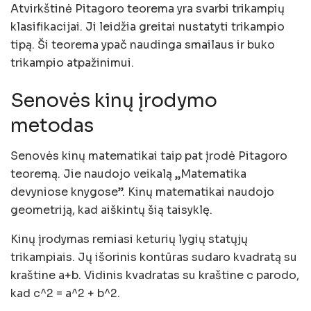
Atvirkštinė Pitagoro teorema yra svarbi trikampių
klasifikacijai. Ji leidžia greitai nustatyti trikampio
tipą. Ši teorema ypač naudinga smailaus ir buko
trikampio atpažinimui.
Senovės kinų įrodymo
metodas
Senovės kinų matematikai taip pat įrodė Pitagoro
teoremą. Jie naudojo veikalą „Matematika
devyniose knygose”. Kinų matematikai naudojo
geometriją, kad aiškintų šią taisyklę.
Kinų įrodymas remiasi keturių lygių statųjų
trikampiais. Jų išorinis kontūras sudaro kvadratą su
kraštine a+b. Vidinis kvadratas su kraštine c parodo,
kad c^2 = a^2 + b^2.