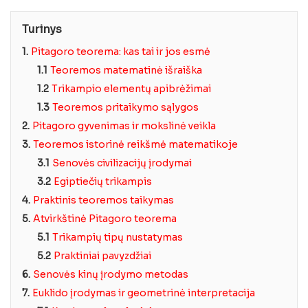
Turinys
1.
Pitagoro teorema: kas tai ir jos esmė
1.1
Teoremos matematinė išraiška
1.2
Trikampio elementų apibrėžimai
1.3
Teoremos pritaikymo sąlygos
2.
Pitagoro gyvenimas ir mokslinė veikla
3.
Teoremos istorinė reikšmė matematikoje
3.1
Senovės civilizacijų įrodymai
3.2
Egiptiečių trikampis
4.
Praktinis teoremos taikymas
5.
Atvirkštinė Pitagoro teorema
5.1
Trikampių tipų nustatymas
5.2
Praktiniai pavyzdžiai
6.
Senovės kinų įrodymo metodas
7.
Euklido įrodymas ir geometrinė interpretacija