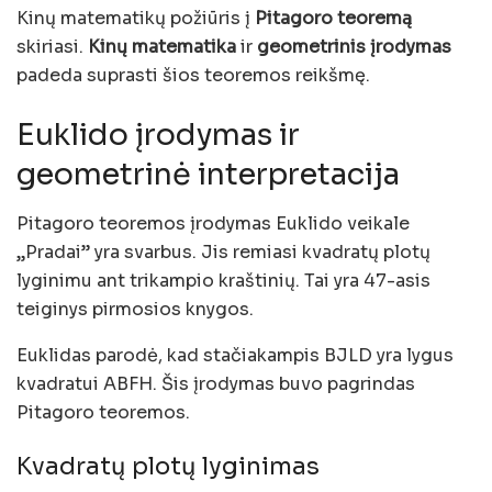
Kinų matematikų požiūris į
Pitagoro teoremą
skiriasi.
Kinų matematika
ir
geometrinis įrodymas
padeda suprasti šios teoremos reikšmę.
Euklido įrodymas ir
geometrinė interpretacija
Pitagoro teoremos įrodymas Euklido veikale
„Pradai” yra svarbus. Jis remiasi kvadratų plotų
lyginimu ant trikampio kraštinių. Tai yra 47-asis
teiginys pirmosios knygos.
Euklidas parodė, kad stačiakampis BJLD yra lygus
kvadratui ABFH. Šis įrodymas buvo pagrindas
Pitagoro teoremos.
Kvadratų plotų lyginimas