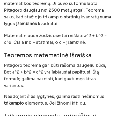
matematikos teoremų. Ji buvo suformuluota
Pitagoro daugiau nei 2500 metų atgal. Teorema
sako, kad stačiojo trikampio
statinių
kvadratų
suma
lygus
įžambinės
kvadratui.
Matematiniuose žodžiuose tai reiškia: a^2 + b^2 =
c^2. Čia a ir b – statiniai, o c – įžambinė.
Teoremos matematinė išraiška
Pitagoro teorema gali būti rašoma daugeliu būdų.
Bet a^2 + b^2 = c^2 yra labiausiai paplitusi. Šią
formulę galima pakeisti, kad gautumės kitas
variantus.
Naudojant šias lygtynes, galima rasti nežinomus
trikampio
elementus. Jei žinomi kiti du.
Trikampio elementų apibrėžimai