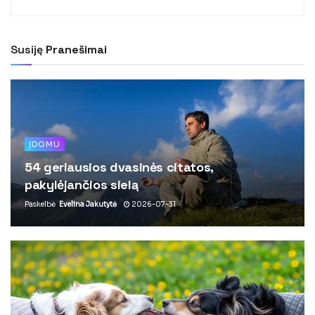
Susiję
Pranešimai
ĮDOMU
54 geriausios dvasinės citatos,
pakylėjančios sielą
Paskelbė
Evelina Jakutytė
2026-07-31