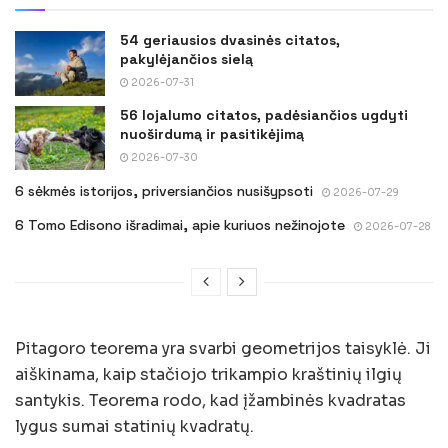
54 geriausios dvasinės citatos,
pakylėjančios sielą
2026-07-31
56 lojalumo citatos, padėsiančios ugdyti
nuoširdumą ir pasitikėjimą
2026-07-30
6 sėkmės istorijos, priversiančios nusišypsoti
2026-07-29
6 Tomo Edisono išradimai, apie kuriuos nežinojote
2026-07-28
Pitagoro teorema yra svarbi geometrijos taisyklė. Ji
aiškinama, kaip stačiojo trikampio kraštinių ilgių
santykis. Teorema rodo, kad įžambinės kvadratas
lygus sumai statinių kvadratų.