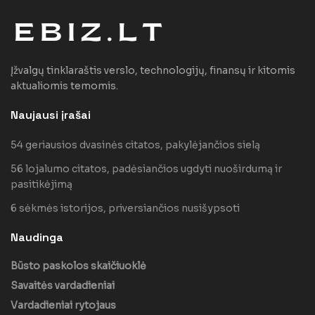
Įžvalgų tinklaraštis verslo, technologijų, finansų ir kitomis
aktualiomis temomis.
Naujausi įrašai
54 geriausios dvasinės citatos, pakylėjančios sielą
56 lojalumo citatos, padėsiančios ugdyti nuoširdumą ir
pasitikėjimą
6 sėkmės istorijos, priversiančios nusišypsoti
Naudinga
Būsto paskolos skaičiuoklė
Savaitės vardadieniai
Vardadieniai rytojaus