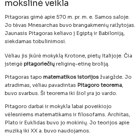
mokslinė veikla
Pitagoras gimė apie 570 m. pr. m. e. Samos saloje.
Jo tėvas Mnesarchas buvo brangakmenių raižytojas.
Jaunasis Pitagoras keliavo į Egiptą ir Babiloniją,
siekdamas tobulinimosi.
Vėliau jis įkūrė mokyklą Krotone, pietų Italijoje. Čia
įsteigė
pitagoriečių
religinę-etinę broliją.
Pitagoras tapo
matematikos istorijos
žvaigžde. Jo
atradimas, vėliau pavadintas
Pitagoro teorema
,
buvo svarbus. Ši teorema iki šiol yra jo vardo.
Pitagoro darbai ir mokykla labai poveikiojo
vėlesniems matematikams ir filosofams. Architas,
Plato ir Euklidas buvo jo mokinių. Jo teorijos apie
muziką iki XX a. buvo naudojamos.