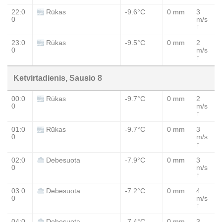
22:0
-9.6°C
0 mm
3
Rūkas
0
m/s
↑
23:0
-9.5°C
0 mm
2
Rūkas
0
m/s
↑
Ketvirtadienis, Sausio 8
00:0
-9.7°C
0 mm
2
Rūkas
0
m/s
↑
01:0
-9.7°C
0 mm
3
Rūkas
0
m/s
↑
02:0
-7.9°C
0 mm
3
Debesuota
0
m/s
↑
03:0
-7.2°C
0 mm
4
Debesuota
0
m/s
↑
04:0
-7.4°C
0 mm
3