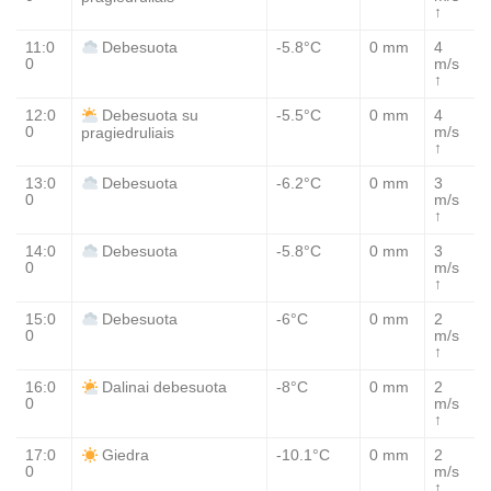
↑
11:0
-5.8°C
0 mm
4
Debesuota
0
m/s
↑
12:0
-5.5°C
0 mm
4
Debesuota su
0
m/s
pragiedruliais
↑
13:0
-6.2°C
0 mm
3
Debesuota
0
m/s
↑
14:0
-5.8°C
0 mm
3
Debesuota
0
m/s
↑
15:0
-6°C
0 mm
2
Debesuota
0
m/s
↑
16:0
-8°C
0 mm
2
Dalinai debesuota
0
m/s
↑
17:0
-10.1°C
0 mm
2
Giedra
0
m/s
↑