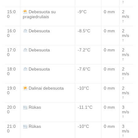
↑
15:0
-9°C
0 mm
2
Debesuota su
0
m/s
pragiedruliais
↑
16:0
-8.5°C
0 mm
2
Debesuota
0
m/s
↑
17:0
-7.2°C
0 mm
2
Debesuota
0
m/s
↑
18:0
-7.6°C
0 mm
2
Debesuota
0
m/s
↑
19:0
-10°C
0 mm
2
Dalinai debesuota
0
m/s
↑
20:0
-11.1°C
0 mm
3
Rūkas
0
m/s
↑
21:0
-10°C
0 mm
3
Rūkas
0
m/s
↑