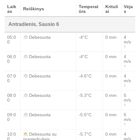
Laik
Temperat
Krituli
Vėja
Reiškinys
as
ūra
ai
s
Antradienis, Sausio 6
05:0
-4°C
0 mm
4
Debesuota
0
m/s
↑
06:0
-4°C
0 mm
4
Debesuota
0
m/s
↑
07:0
-4.6°C
0 mm
4
Debesuota
0
m/s
↑
08:0
-5.3°C
0 mm
5
Debesuota
0
m/s
↑
09:0
-5.5°C
0 mm
5
Debesuota
0
m/s
↑
10:0
-5.7°C
0 mm
4
Debesuota su
0
m/s
pragiedruliais