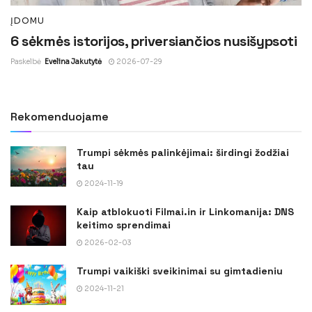
ĮDOMU
6 sėkmės istorijos, priversiančios nusišypsoti
Paskelbė
Evelina Jakutytė
2026-07-29
Rekomenduojame
Trumpi sėkmės palinkėjimai: širdingi žodžiai
tau
2024-11-19
Kaip atblokuoti Filmai.in ir Linkomanija: DNS
keitimo sprendimai
2026-02-03
Trumpi vaikiški sveikinimai su gimtadieniu
2024-11-21