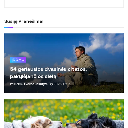
Susiję
Pranešimai
ĮDOMU
54 geriausios dvasinės citatos,
pakylėjančios sielą
Paskelbė
Evelina Jakutytė
2026-07-31