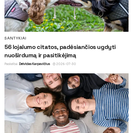
SANTYKIAI
56 lojalumo citatos, padėsiančios ugdyti
nuoširdumą ir pasitikėjimą
Paskelbė
Deividas Karpavičius
2026-07-30