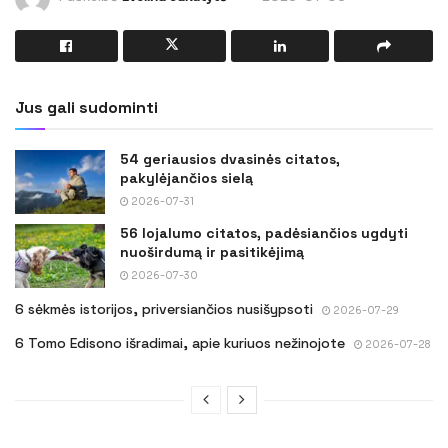
Jus gali sudominti
54 geriausios dvasinės citatos,
pakylėjančios sielą
2026-07-31
56 lojalumo citatos, padėsiančios ugdyti
nuoširdumą ir pasitikėjimą
2026-07-30
6 sėkmės istorijos, priversiančios nusišypsoti
2026-07-29
6 Tomo Edisono išradimai, apie kuriuos nežinojote
2026-07-28