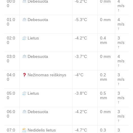
00:0
-6.2°C
0 mm
4
Debesuota
0
m/s
↑
01:0
-5.3°C
0 mm
4
Debesuota
0
m/s
↑
02:0
-4.2°C
0.4
3
Lietus
0
mm
m/s
↑
03:0
-3.7°C
0 mm
4
Debesuota
0
m/s
↑
04:0
-4°C
0.2
3
Nežinomas reiškinys
0
mm
m/s
↑
05:0
-3.8°C
0.5
3
Lietus
0
mm
m/s
↑
06:0
-4.2°C
0 mm
3
Debesuota
0
m/s
↑
07:0
-4.7°C
0.3
3
Nedidelis lietus