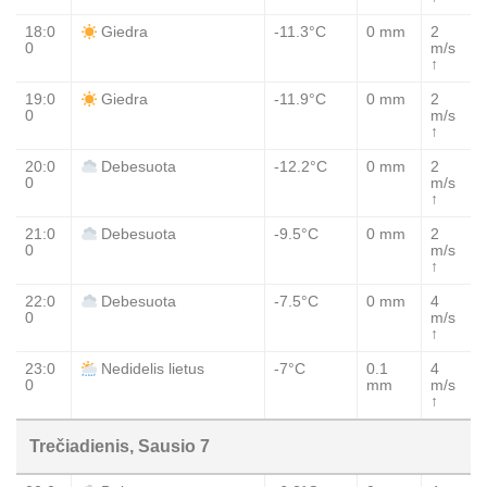
18:0
-11.3°C
0 mm
2
Giedra
0
m/s
↑
19:0
-11.9°C
0 mm
2
Giedra
0
m/s
↑
20:0
-12.2°C
0 mm
2
Debesuota
0
m/s
↑
21:0
-9.5°C
0 mm
2
Debesuota
0
m/s
↑
22:0
-7.5°C
0 mm
4
Debesuota
0
m/s
↑
23:0
-7°C
0.1
4
Nedidelis lietus
0
mm
m/s
↑
Trečiadienis, Sausio 7