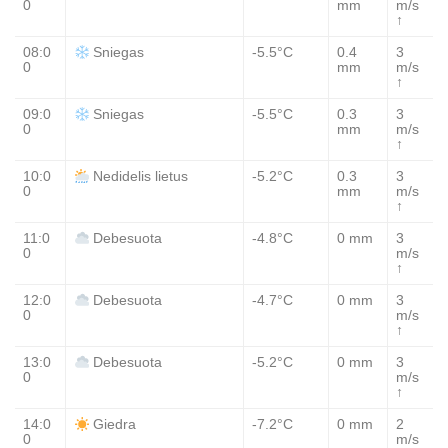
0
mm
m/s
↑
08:0
-5.5°C
0.4
3
Sniegas
0
mm
m/s
↑
09:0
-5.5°C
0.3
3
Sniegas
0
mm
m/s
↑
10:0
-5.2°C
0.3
3
Nedidelis lietus
0
mm
m/s
↑
11:0
-4.8°C
0 mm
3
Debesuota
0
m/s
↑
12:0
-4.7°C
0 mm
3
Debesuota
0
m/s
↑
13:0
-5.2°C
0 mm
3
Debesuota
0
m/s
↑
14:0
-7.2°C
0 mm
2
Giedra
0
m/s