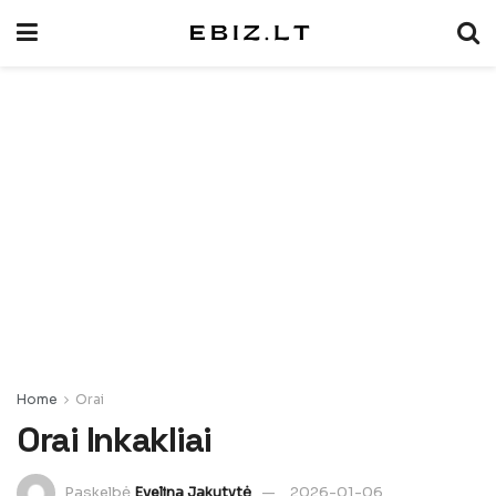
Home
Orai
Orai Inkakliai
Paskelbė
Evelina Jakutytė
2026-01-06