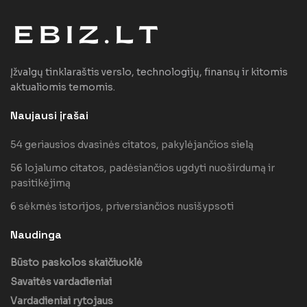
Įžvalgų tinklaraštis verslo, technologijų, finansų ir kitomis
aktualiomis temomis.
Naujausi įrašai
54 geriausios dvasinės citatos, pakylėjančios sielą
56 lojalumo citatos, padėsiančios ugdyti nuoširdumą ir
pasitikėjimą
6 sėkmės istorijos, priversiančios nusišypsoti
Naudinga
Būsto paskolos skaičiuoklė
Savaitės vardadieniai
Vardadieniai rytojaus