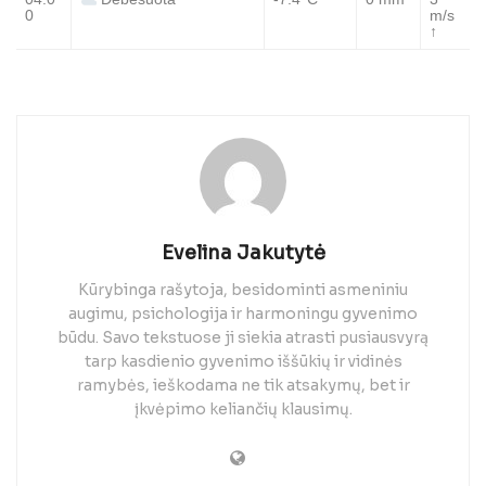
Debesuota
0
m/s
↑
Evelina Jakutytė
Kūrybinga rašytoja, besidominti asmeniniu
augimu, psichologija ir harmoningu gyvenimo
būdu. Savo tekstuose ji siekia atrasti pusiausvyrą
tarp kasdienio gyvenimo iššūkių ir vidinės
ramybės, ieškodama ne tik atsakymų, bet ir
įkvėpimo keliančių klausimų.