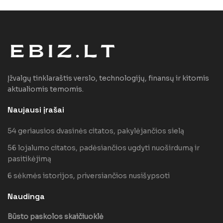
Įžvalgų tinklaraštis verslo, technologijų, finansų ir kitomis
aktualiomis temomis.
Naujausi įrašai
54 geriausios dvasinės citatos, pakylėjančios sielą
56 lojalumo citatos, padėsiančios ugdyti nuoširdumą ir
pasitikėjimą
6 sėkmės istorijos, priversiančios nusišypsoti
Naudinga
Būsto paskolos skaičiuoklė