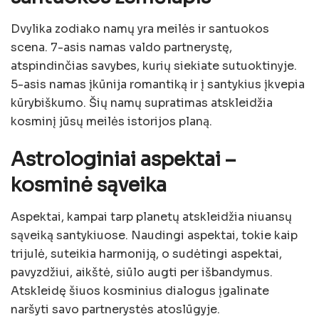
Dvylika zodiako namų yra meilės ir santuokos
scena. 7-asis namas valdo partnerystę,
atspindinčias savybes, kurių siekiate sutuoktinyje.
5-asis namas įkūnija romantiką ir į santykius įkvepia
kūrybiškumo. Šių namų supratimas atskleidžia
kosminį jūsų meilės istorijos planą.
Astrologiniai aspektai –
kosminė sąveika
Aspektai, kampai tarp planetų atskleidžia niuansų
sąveiką santykiuose. Naudingi aspektai, tokie kaip
trijulė, suteikia harmoniją, o sudėtingi aspektai,
pavyzdžiui, aikštė, siūlo augti per išbandymus.
Atskleidę šiuos kosminius dialogus įgalinate
naršyti savo partnerystės atoslūgyje.