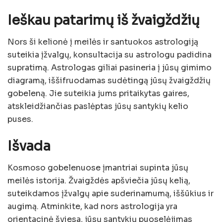
Ieškau patarimų iš žvaigždžių
Nors ši kelionė į meilės ir santuokos astrologiją
suteikia įžvalgų, konsultacija su astrologu padidina
supratimą. Astrologas giliai pasineria į jūsų gimimo
diagramą, iššifruodamas sudėtingą jūsų žvaigždžių
gobeleną. Jie suteikia jums pritaikytas gaires,
atskleidžiančias paslėptas jūsų santykių kelio
puses.
Išvada
Kosmoso gobelenuose įmantriai supinta jūsų
meilės istorija. Žvaigždės apšviečia jūsų kelią,
suteikdamos įžvalgų apie suderinamumą, iššūkius ir
augimą. Atminkite, kad nors astrologija yra
orientacinė šviesa, jūsų santykių puoselėjimas