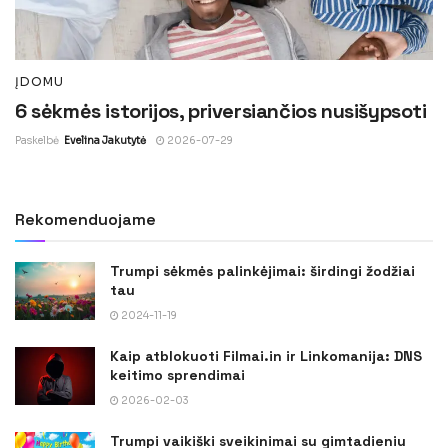
ĮDOMU
6 sėkmės istorijos, priversiančios nusišypsoti
Paskelbė
Evelina Jakutytė
2026-07-29
Rekomenduojame
Trumpi sėkmės palinkėjimai: širdingi žodžiai
tau
2024-11-19
Kaip atblokuoti Filmai.in ir Linkomanija: DNS
keitimo sprendimai
2026-02-03
Trumpi vaikiški sveikinimai su gimtadieniu