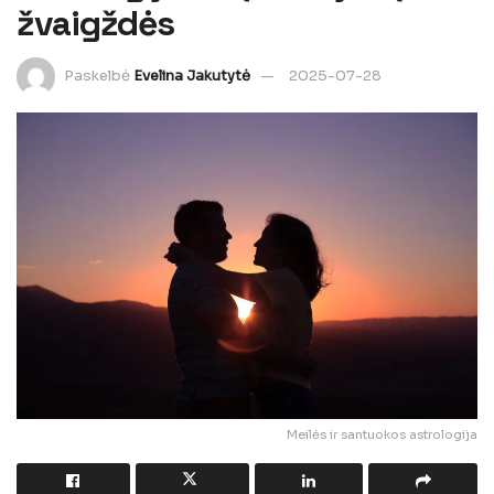
žvaigždės
Paskelbė
Evelina Jakutytė
2025-07-28
Meilės ir santuokos astrologija