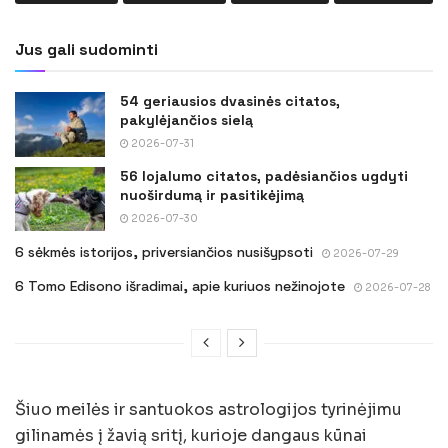
Jus gali sudominti
54 geriausios dvasinės citatos,
pakylėjančios sielą
2026-07-31
56 lojalumo citatos, padėsiančios ugdyti
nuoširdumą ir pasitikėjimą
2026-07-30
6 sėkmės istorijos, priversiančios nusišypsoti
2026-07-29
6 Tomo Edisono išradimai, apie kuriuos nežinojote
2026-07-28
Šiuo meilės ir santuokos astrologijos tyrinėjimu
gilinamės į žavią sritį, kurioje dangaus kūnai