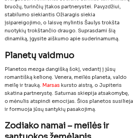
bruožų, turinčių įtakos partnerystei. Pavyzdžiui,
stabilumo siekiantis Ožiaragis siekia
įsipareigojimo, o laisvę mylintis Šaulys trokšta
nuotykių trokštančio draugo. Suprasdami šią
dinamiką, įgysite aiškumo apie suderinamumą.
Planetų vaidmuo
Planetos mezga dangišką šokį, vedantį į jūsų
romantišką kelionę. Venera, meilės planeta, valdo
meilę ir trauką.
Marsas
kursto aistrą, o Jupiteris
skatina partnerystę. Saturnas skiepija atsakomybę,
o mėnulis atspindi emocijas. Šios planetos susilieja
ir formuoja jūsų santykių pasakojimą.
Zodiako namai – meilės ir
santuokos žemėlapis