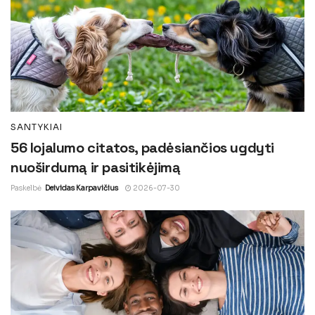
SANTYKIAI
56 lojalumo citatos, padėsiančios ugdyti
nuoširdumą ir pasitikėjimą
Paskelbė
Deividas Karpavičius
2026-07-30