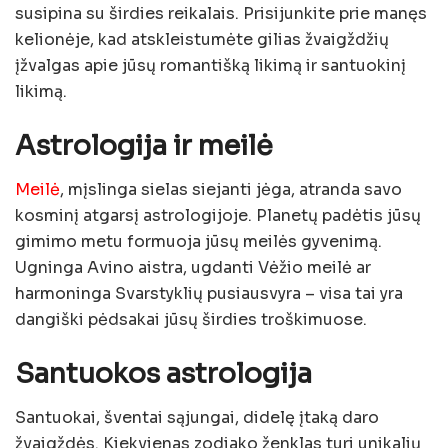
susipina su širdies reikalais. Prisijunkite prie manęs
kelionėje, kad atskleistumėte gilias žvaigždžių
įžvalgas apie jūsų romantišką likimą ir santuokinį
likimą.
Astrologija ir meilė
Meilė
, mįslinga sielas siejanti jėga, atranda savo
kosminį atgarsį astrologijoje. Planetų padėtis jūsų
gimimo metu formuoja jūsų meilės gyvenimą.
Ugninga Avino aistra, ugdanti Vėžio meilė ar
harmoninga Svarstyklių pusiausvyra – visa tai yra
dangiški pėdsakai jūsų širdies troškimuose.
Santuokos astrologija
Santuokai, šventai sąjungai, didelę įtaką daro
žvaigždės. Kiekvienas zodiako ženklas turi unikalių