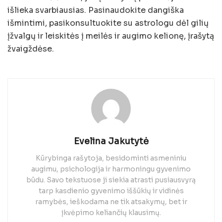
išlieka svarbiausias. Pasinaudokite dangiška
išmintimi, pasikonsultuokite su astrologu dėl gilių
įžvalgų ir leiskitės į meilės ir augimo kelionę, įrašytą
žvaigždėse.
Evelina Jakutytė
Kūrybinga rašytoja, besidominti asmeniniu
augimu, psichologija ir harmoningu gyvenimo
būdu. Savo tekstuose ji siekia atrasti pusiausvyrą
tarp kasdienio gyvenimo iššūkių ir vidinės
ramybės, ieškodama ne tik atsakymų, bet ir
įkvėpimo keliančių klausimų.