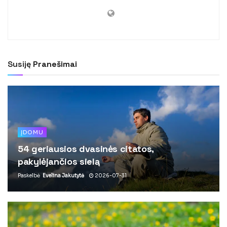
Susiję
Pranešimai
ĮDOMU
54 geriausios dvasinės citatos,
pakylėjančios sielą
Paskelbė
Evelina Jakutytė
2026-07-31