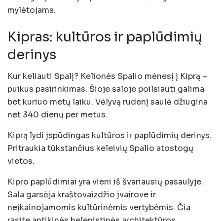
mylėtojams.
Kipras: kultūros ir paplūdimių
derinys
Kur keliauti Spalį? Kelionės Spalio mėnesį į Kiprą –
puikus pasirinkimas. Šioje saloje poilsiauti galima
bet kuriuo metų laiku. Vėlyvą rudenį saulė džiugina
net 340 dienų per metus.
Kiprą lydi įspūdingas kultūros ir paplūdimių derinys.
Pritraukia tūkstančius keleivių Spalio atostogų
vietos.
Kipro paplūdimiai yra vieni iš švariausių pasaulyje.
Sala garsėja kraštovaizdžio įvairove ir
neįkainojamomis kultūrinėmis vertybėmis. Čia
rasite antikinės helenistinės architektūros