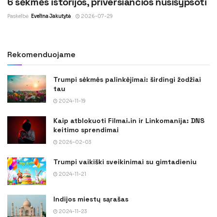
6 sėkmės istorijos, priversiančios nusišypsoti
Paskelbė
Evelina Jakutytė
2026-07-29
Rekomenduojame
Trumpi sėkmės palinkėjimai: širdingi žodžiai
tau
2024-11-19
Kaip atblokuoti Filmai.in ir Linkomanija: DNS
keitimo sprendimai
2026-02-03
Trumpi vaikiški sveikinimai su gimtadieniu
2024-11-21
Indijos miestų sąrašas
2024-11-23