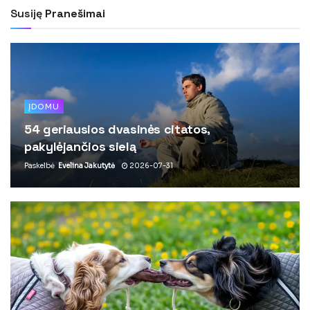
Susiję
Pranešimai
ĮDOMU
54 geriausios dvasinės citatos,
pakylėjančios sielą
Paskelbė
Evelina Jakutytė
2026-07-31