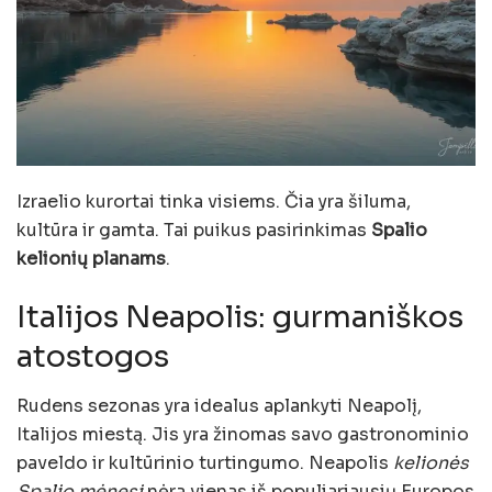
Izraelio kurortai tinka visiems. Čia yra šiluma,
kultūra ir gamta. Tai puikus pasirinkimas
Spalio
kelionių planams
.
Italijos Neapolis: gurmaniškos
atostogos
Rudens sezonas yra idealus aplankyti Neapolį,
Italijos miestą. Jis yra žinomas savo gastronominio
paveldo ir kultūrinio turtingumo. Neapolis
kelionės
Spalio mėnesį
nėra vienas iš populiariausių Europos