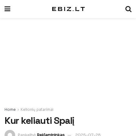
Home
Kelionių patarimai
Kur keliauti Spalį
Paskelbė
Reklamininkas
2025-07-28