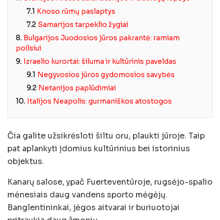
7.1
Knoso rūmų paslaptys
7.2
Samarijos tarpeklio žygiai
8.
Bulgarijos Juodosios jūros pakrantė: ramiam
poilsiui
9.
Izraelio kurortai: šiluma ir kultūrinis paveldas
9.1
Negyvosios jūros gydomosios savybės
9.2
Netanijos paplūdimiai
10.
Italijos Neapolis: gurmaniškos atostogos
Čia galite užsikrėsloti šiltu oru, plaukti jūroje. Taip
pat aplankyti įdomius kultūrinius bei istorinius
objektus.
Kanarų salose, ypač Fuerteventūroje, rugsėjo-spalio
mėnesiais daug vandens sporto mėgėjų.
Banglentininkai, jėgos aitvarai ir buriuotojai