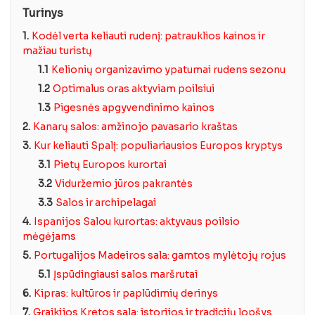
Turinys
1.
Kodėl verta keliauti rudenį: patrauklios kainos ir
mažiau turistų
1.1
Kelionių organizavimo ypatumai rudens sezonu
1.2
Optimalus oras aktyviam poilsiui
1.3
Pigesnės apgyvendinimo kainos
2.
Kanarų salos: amžinojo pavasario kraštas
3.
Kur keliauti Spalį: populiariausios Europos kryptys
3.1
Pietų Europos kurortai
3.2
Viduržemio jūros pakrantės
3.3
Salos ir archipelagai
4.
Ispanijos Salou kurortas: aktyvaus poilsio
mėgėjams
5.
Portugalijos Madeiros sala: gamtos mylėtojų rojus
5.1
Įspūdingiausi salos maršrutai
6.
Kipras: kultūros ir paplūdimių derinys
7.
Graikijos Kretos sala: istorijos ir tradicijų lopšys