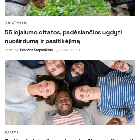
SANTYKIAI
56 lojalumo citatos, padėsiančios ugdyti
nuoširdumą ir pasitikėjimą
Paskelbė
Deividas Karpavičius
2026-07-30
ĮDOMU