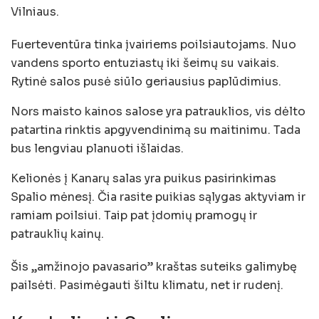
Vilniaus.
Fuerteventūra tinka įvairiems poilsiautojams. Nuo
vandens sporto entuziastų iki šeimų su vaikais.
Rytinė salos pusė siūlo geriausius paplūdimius.
Nors maisto kainos salose yra patrauklios, vis dėlto
patartina rinktis apgyvendinimą su maitinimu. Tada
bus lengviau planuoti išlaidas.
Kelionės į Kanarų salas yra puikus pasirinkimas
Spalio mėnesį. Čia rasite puikias sąlygas aktyviam ir
ramiam poilsiui. Taip pat įdomių pramogų ir
patrauklių kainų.
Šis „amžinojo pavasario” kraštas suteiks galimybę
pailsėti. Pasimėgauti šiltu klimatu, net ir rudenį.