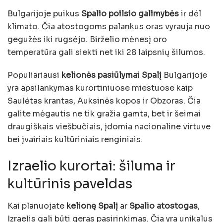
Bulgarijoje puikus
Spalio poilsio galimybės
ir dėl
klimato. Čia atostogoms palankus oras vyrauja nuo
gegužės iki rugsėjo. Birželio mėnesį oro
temperatūra gali siekti net iki 28 laipsnių šilumos.
Populiariausi
kelionės pasiūlymai Spalį
Bulgarijoje
yra apsilankymas kurortiniuose miestuose kaip
Saulėtas krantas, Auksinės kopos ir Obzoras. Čia
galite mėgautis ne tik gražia gamta, bet ir šeimai
draugiškais viešbučiais, įdomia nacionaline virtuve
bei įvairiais kultūriniais renginiais.
Izraelio kurortai: šiluma ir
kultūrinis paveldas
Kai planuojate
kelionę Spalį
ar
Spalio atostogas
,
Izraelis gali būti geras pasirinkimas. Čia yra unikalus