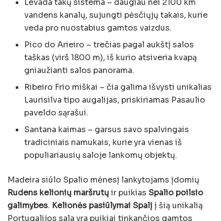
Levada takų sistema – daugiau nei 2100 km
vandens kanalų, sujungti pėsčiųjų takais, kurie
veda pro nuostabius gamtos vaizdus.
Pico do Arieiro – trečias pagal aukštį salos
taškas (virš 1800 m), iš kurio atsiveria kvapą
gniaužianti salos panorama.
Ribeiro Frio miškai – čia galima išvysti unikalias
Laurisilva tipo augalijas, priskiriamas Pasaulio
paveldo sąrašui.
Santana kaimas – garsus savo spalvingais
tradiciniais namukais, kurie yra vienas iš
populiariausių saloje lankomų objektų.
Madeira siūlo Spalio mėnesį lankytojams įdomių
Rudens kelionių maršrutų
ir puikias
Spalio poilsio
galimybes
.
Kelionės pasiūlymai Spalį
į šią unikalią
Portugalijos sala yra puikiai tinkančios gamtos