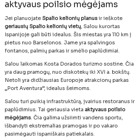
aktyvaus poilsio mėgėjams
Jei planuojate
Spalio kelionių planus
ir ieškote
geriausių Spalio kelionių vietų
, Salou kurortas
Ispanijoje gali būti idealus. Šis miestas yra 110 km į
pietus nuo Barselonos. Jame yra spalvingos
fontanos, palmių parkas ir smėlio paplūdimiai.
Salou laikomas Kosta Dorados turizmo sostine. Čia
yra daug pramogų, nuo diskotekų iki XVI a. bokštų.
Netoli yra didžiausias Europoje atrakcionų parkas
„Port Aventura”, idealus šeimoms.
Salou turi puikią infrastruktūrą, įvairius restoranus ir
paplūdimius. Tai geriausia vieta
aktyvaus poilsio
mėgėjams
. Čia galima užsiimti vandens sportu,
išbandyti ekstremalias pramogas ir po vakaro
pasimėgauti ispaniškais patiekalais.