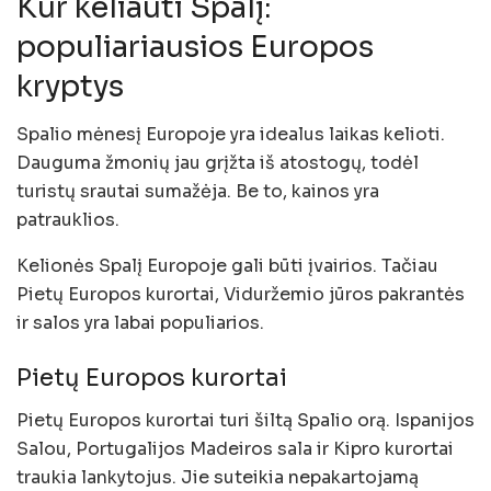
Kur keliauti Spalį:
populiariausios Europos
kryptys
Spalio mėnesį Europoje yra idealus laikas kelioti.
Dauguma žmonių jau grįžta iš atostogų, todėl
turistų srautai sumažėja. Be to, kainos yra
patrauklios.
Kelionės Spalį Europoje gali būti įvairios. Tačiau
Pietų Europos kurortai, Viduržemio jūros pakrantės
ir salos yra labai populiarios.
Pietų Europos kurortai
Pietų Europos kurortai turi šiltą Spalio orą. Ispanijos
Salou, Portugalijos Madeiros sala ir Kipro kurortai
traukia lankytojus. Jie suteikia nepakartojamą