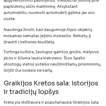
apgyvendinimo pasiūlymus. Viešbučiai įsikūrę prie
paplūdimių siūlo maitinimą. Atvykstant
automobiliu, nuomoti automobilį galima jau oro
uoste.
Naudinga žinoti, kad daugumoje Kipro objektų
mokamas nemažas įėjimo mokestis. Reikėtų jį
įtraukti į kelionės biudžetą.
Turtinga kultūra, žavingos gamtos grožis, mėlynos
jūros ir šiluma laukia kiekvieno. Šios Spalio
atostogų vietos suteiks neužmirštamų prisiminimų.
Grįžti čia norėsis ne kartą.
Graikijos Kretos sala: istorijos
ir tradicijų lopšys
Kreta yra didžiausia ir populiariausia Graikijos sala.