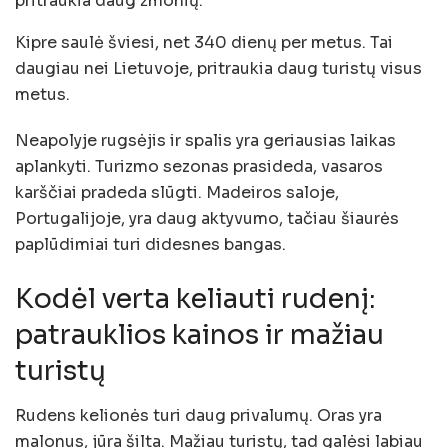
pritraukia daug žmonių.
Kipre saulė šviesi, net 340 dienų per metus. Tai
daugiau nei Lietuvoje, pritraukia daug turistų visus
metus.
Neapolyje rugsėjis ir spalis yra geriausias laikas
aplankyti. Turizmo sezonas prasideda, vasaros
karščiai pradeda slūgti. Madeiros saloje,
Portugalijoje, yra daug aktyvumo, tačiau šiaurės
paplūdimiai turi didesnes bangas.
Kodėl verta keliauti rudenį:
patrauklios kainos ir mažiau
turistų
Rudens kelionės turi daug privalumų. Oras yra
malonus, jūra šilta. Mažiau turistų, tad galėsi labiau