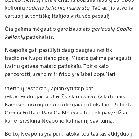
kelionių
rudens kelionių maršrutų
. Tačiau jis atveria
vartus į autentišką Italijos virtuvės pasaulį.
Čia galima mėgautis gardžiausiais
geriausių Spalio
kelionių
patiekalais.
Neapolis gali pasiūlyti daug daugiau nei tik
tradicinę Napolitano picą. Mieste galima paragauti
įvairių gatvės maisto patiekalų. Tokie kaip
panzerotti, arancini ir frico yra labai populiari.
Vietinių restoranų aplankyti taip pat
rekomenduojama. Jie išsiskiria savo išskirtiniais
Kampanijos regionui būdingais patiekalais. Polenta,
Crema Fritta ir Pani Ca Meusa – tik keli pavyzdžiai,
kurie išryškina Neapolio kulinarinį savitumą.
Be to, Neapolis yra puiki atskaitos taškas atklydus į