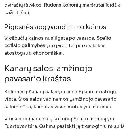
dviračių išvykos.
Rudens kelionių maršrutai
leidžia
pažinti šalį.
Pigesnės apgyvendinimo kainos
Viešbučių kainos nuslūgsta po vasaros.
Spalio
poilsio galimybės
yra gerai. Tai puikus laikas
atostogauti ekonomiškai.
Kanarų salos: amžinojo
pavasario kraštas
Kelionės į Kanarų salas yra puiki Spalio atostogų
vieta. Šios salos vadinamos „amžinojo pavasario
salomis”. Jų klimatas visus metus yra malonus.
Viena populiarių salų kelionių Spalio mėnesį yra
Fuerteventūra. Galima pasiekti ją tiesioginiu reisu iš