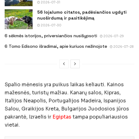
2026-07-31
56 lojalumo citatos, padėsiančios ugdyti
nuoširdumą ir pasitikėjimą
2026-07-30
6 sėkmės istorijos, priversiančios nusišypsoti
2026-07-29
6 Tomo Edisono išradimai, apie kuriuos nežinojote
2026-07-28
Spalio mėnesis yra puikus laikas keliauti. Kainos
mažesnės, turistų mažiau. Kanarų salos, Kipras,
Italijos Neapolis, Portugalijos Madeira, Ispanijos
Salou, Graikijos Kreta, Bulgarijos Juodosios jūros
pakrantė, Izraelis ir
Egiptas
tampa populiariausios
vietai.