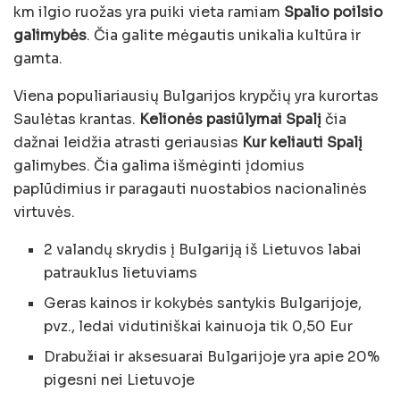
km ilgio ruožas yra puiki vieta ramiam
Spalio poilsio
galimybės
. Čia galite mėgautis unikalia kultūra ir
gamta.
Viena populiariausių Bulgarijos krypčių yra kurortas
Saulėtas krantas.
Kelionės pasiūlymai Spalį
čia
dažnai leidžia atrasti geriausias
Kur keliauti Spalį
galimybes. Čia galima išmėginti įdomius
paplūdimius ir paragauti nuostabios nacionalinės
virtuvės.
2 valandų skrydis į Bulgariją iš Lietuvos labai
patrauklus lietuviams
Geras kainos ir kokybės santykis Bulgarijoje,
pvz., ledai vidutiniškai kainuoja tik 0,50 Eur
Drabužiai ir aksesuarai Bulgarijoje yra apie 20%
pigesni nei Lietuvoje