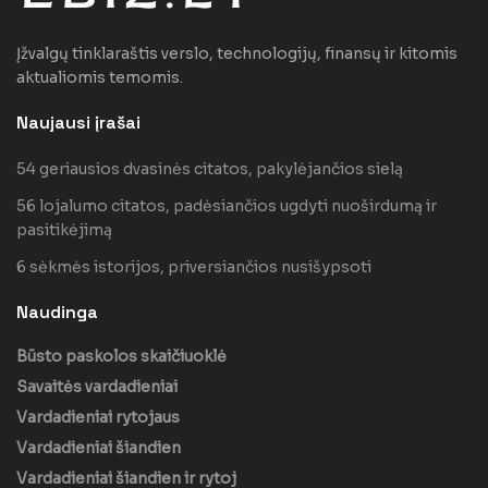
Įžvalgų tinklaraštis verslo, technologijų, finansų ir kitomis
aktualiomis temomis.
Naujausi įrašai
54 geriausios dvasinės citatos, pakylėjančios sielą
56 lojalumo citatos, padėsiančios ugdyti nuoširdumą ir
pasitikėjimą
6 sėkmės istorijos, priversiančios nusišypsoti
Naudinga
Būsto paskolos skaičiuoklė
Savaitės vardadieniai
Vardadieniai rytojaus
Vardadieniai šiandien
Vardadieniai šiandien ir rytoj