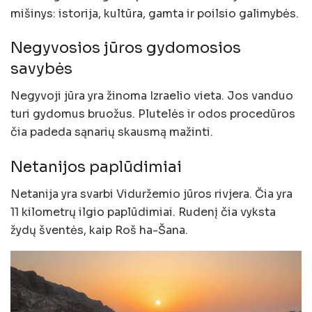
mišinys: istorija, kultūra, gamta ir poilsio galimybės.
Negyvosios jūros gydomosios
savybės
Negyvoji jūra yra žinoma Izraelio vieta. Jos vanduo
turi gydomus bruožus. Plutelės ir odos procedūros
čia padeda sąnarių skausmą mažinti.
Netanijos paplūdimiai
Netanija yra svarbi Viduržemio jūros rivjera. Čia yra
11 kilometrų ilgio paplūdimiai. Rudenį čia vyksta
žydų šventės, kaip Roš ha-Šana.