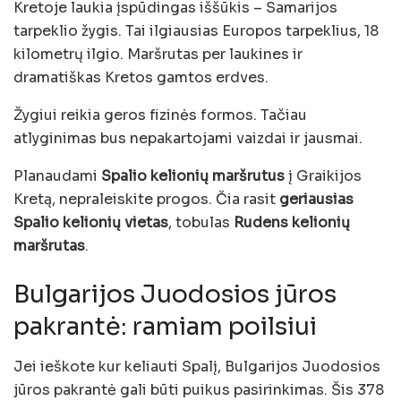
Kretoje laukia įspūdingas iššūkis – Samarijos
tarpeklio žygis. Tai ilgiausias Europos tarpeklius, 18
kilometrų ilgio. Maršrutas per laukines ir
dramatiškas Kretos gamtos erdves.
Žygiui reikia geros fizinės formos. Tačiau
atlyginimas bus nepakartojami vaizdai ir jausmai.
Planaudami
Spalio kelionių maršrutus
į Graikijos
Kretą, nepraleiskite progos. Čia rasit
geriausias
Spalio kelionių vietas
, tobulas
Rudens kelionių
maršrutas
.
Bulgarijos Juodosios jūros
pakrantė: ramiam poilsiui
Jei ieškote kur keliauti Spalį, Bulgarijos Juodosios
jūros pakrantė gali būti puikus pasirinkimas. Šis 378