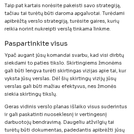
Taip pat kartais norėsite pakeisti savo strategiją,
tačiau tai turėtų būti daroma apgalvotai. Turėdami
apibrėžtą verslo strategiją, turėsite gaires, kurių
reikia norint nukreipti verslą tinkama linkme.
Paspartinkite visus
Ypač augant jūsų komandai svarbu, kad visi dirbtų
siekdami to paties tikslo. Skirtingiems žmonėms
gali būti lengva turėti skirtingas vizijas apie tai, kur
vyksta jūsų verslas. Dėl šių skirtingų vizijų jūsų
verslas gali būti mažiau efektyvus, nes žmonės
siekia skirtingų tikslų.
Geras vidinis verslo planas išlaiko visus suderintus
ir gali paskatinti nuoseklesnį ir vertingesnį
darbuotojų bendravimą. Daugeliu atžvilgių tai
turėtų būti dokumentas, padedantis apibrėžti jūsų