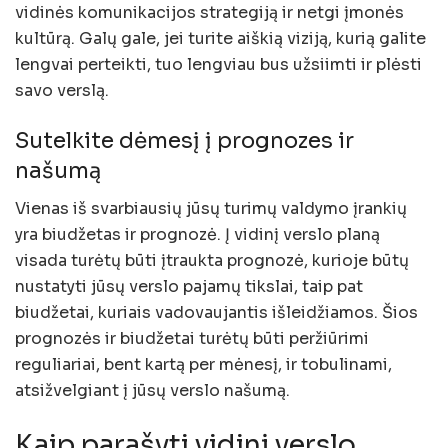
vidinės komunikacijos strategiją ir netgi įmonės
kultūrą. Galų gale, jei turite aiškią viziją, kurią galite
lengvai perteikti, tuo lengviau bus užsiimti ir plėsti
savo verslą.
Sutelkite dėmesį į prognozes ir
našumą
Vienas iš svarbiausių jūsų turimų valdymo įrankių
yra biudžetas ir prognozė. Į vidinį verslo planą
visada turėtų būti įtraukta prognozė, kurioje būtų
nustatyti jūsų verslo pajamų tikslai, taip pat
biudžetai, kuriais vadovaujantis išleidžiamos. Šios
prognozės ir biudžetai turėtų būti peržiūrimi
reguliariai, bent kartą per mėnesį, ir tobulinami,
atsižvelgiant į jūsų verslo našumą.
Kaip parašyti vidinį verslo