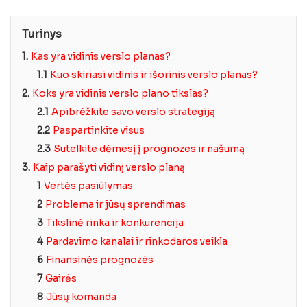
Turinys
1.
Kas yra vidinis verslo planas?
1.1
Kuo skiriasi vidinis ir išorinis verslo planas?
2.
Koks yra vidinis verslo plano tikslas?
2.1
Apibrėžkite savo verslo strategiją
2.2
Paspartinkite visus
2.3
Sutelkite dėmesį į prognozes ir našumą
3.
Kaip parašyti vidinį verslo planą
1
Vertės pasiūlymas
2
Problema ir jūsų sprendimas
3
Tikslinė rinka ir konkurencija
4
Pardavimo kanalai ir rinkodaros veikla
6
Finansinės prognozės
7
Gairės
8
Jūsų komanda