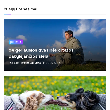
Susiję
Pranešimai
ĮDOMU
54 geriausios dvasinės citatos,
pakylėjančios sielą
Paskelbė
Evelina Jakutytė
2026-07-31