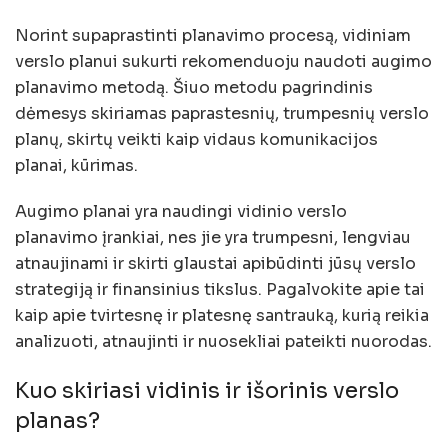
Norint supaprastinti planavimo procesą, vidiniam
verslo planui sukurti rekomenduoju naudoti augimo
planavimo metodą. Šiuo metodu pagrindinis
dėmesys skiriamas paprastesnių, trumpesnių verslo
planų, skirtų veikti kaip vidaus komunikacijos
planai, kūrimas.
Augimo planai yra naudingi vidinio verslo
planavimo įrankiai, nes jie yra trumpesni, lengviau
atnaujinami ir skirti glaustai apibūdinti jūsų verslo
strategiją ir finansinius tikslus. Pagalvokite apie tai
kaip apie tvirtesnę ir platesnę santrauką, kurią reikia
analizuoti, atnaujinti ir nuosekliai pateikti nuorodas.
Kuo skiriasi vidinis ir išorinis verslo
planas?