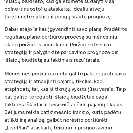
išlaidų biudžeto, kad galėtumėte sudaryti visą
pelno ir nuostolių ataskaitą. Idealiu atveju
turėtumėte sukurti ir pinigų srautų prognozę.
Dabar atėjo laikas įgyvendinti savo planą. Pradėkite
reguliarų plano peržiūros procesą su mėnesiniu
plano peržiūros susitikimu. Peržiūrėkite savo
strategiją ir palyginkite pardavimo prognozę bei
išlaidų biudžetą su faktiniais rezultatais.
Mėnesinės peržiūros metu galite pakoreguoti savo
strategiją ir atnaujinti pajamų tikslus, kad
atspindėtų tai, kas iš tikrųjų vyksta jūsų versle. Taip
pat galite koreguoti išlaidų biudžetus pagal
faktines išlaidas ir besikeičiančius pajamų tikslus.
Jei jums reikia patikimesnio įrankio, kuris padėtų
atlikti šią analizę, galbūt norėsite peržiūrėti
„LivePlan“ ataskaitų teikimo ir prognozavimo