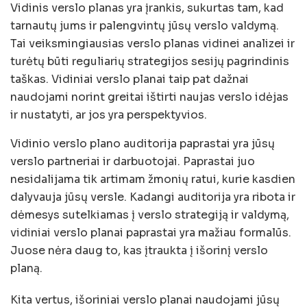
Vidinis verslo planas yra įrankis, sukurtas tam, kad
tarnautų jums ir palengvintų jūsų verslo valdymą.
Tai veiksmingiausias verslo planas vidinei analizei ir
turėtų būti reguliarių strategijos sesijų pagrindinis
taškas. Vidiniai verslo planai taip pat dažnai
naudojami norint greitai ištirti naujas verslo idėjas
ir nustatyti, ar jos yra perspektyvios.
Vidinio verslo plano auditorija paprastai yra jūsų
verslo partneriai ir darbuotojai. Paprastai juo
nesidalijama tik artimam žmonių ratui, kurie kasdien
dalyvauja jūsų versle. Kadangi auditorija yra ribota ir
dėmesys sutelkiamas į verslo strategiją ir valdymą,
vidiniai verslo planai paprastai yra mažiau formalūs.
Juose nėra daug to, kas įtraukta į išorinį verslo
planą.
Kita vertus, išoriniai verslo planai naudojami jūsų