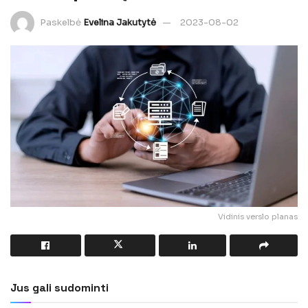
Paskelbė
Evelina Jakutytė
2023-08-02
Vidinis verslo planas
Jus gali sudominti