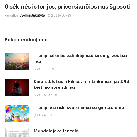
6 sėkmės istorijos, priversiančios nusišypsoti
Paskelbė
Evelina Jakutytė
2026-07-29
Rekomenduojame
Trumpi sėkmės palinkėjimai: širdingi žodžiai
tau
2024-11-19
Kaip atblokuoti Filmai.in ir Linkomanija: DNS
keitimo sprendimai
2026-02-03
Trumpi vaikiški sveikinimai su gimtadieniu
2024-11-21
Mendelejevo lentelė