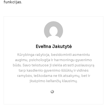
funkcijas.
Evelina Jakutytė
Kūrybinga rašytoja, besidominti asmeniniu
augimu, psichologija ir harmoningu gyvenimo
būdu. Savo tekstuose ji siekia atrasti pusiausvyrą
tarp kasdienio gyvenimo iššūkių ir vidinės
ramybės, ieškodama ne tik atsakymų, bet ir
įkvėpimo keliančių klausimų.