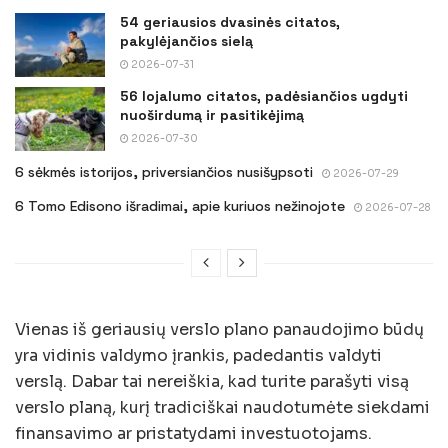
54 geriausios dvasinės citatos,
pakylėjančios sielą
2026-07-31
56 lojalumo citatos, padėsiančios ugdyti
nuoširdumą ir pasitikėjimą
2026-07-30
6 sėkmės istorijos, priversiančios nusišypsoti
2026-07-29
6 Tomo Edisono išradimai, apie kuriuos nežinojote
2026-07-28
Vienas iš geriausių verslo plano panaudojimo būdų
yra vidinis valdymo įrankis, padedantis valdyti
verslą. Dabar tai nereiškia, kad turite parašyti visą
verslo planą, kurį tradiciškai naudotumėte siekdami
finansavimo ar pristatydami investuotojams.