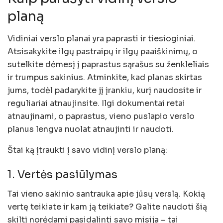
planą
Vidiniai verslo planai yra paprasti ir tiesioginiai.
Atsisakykite ilgų pastraipų ir ilgų paaiškinimų, o
sutelkite dėmesį į paprastus sąrašus su ženkleliais
ir trumpus sakinius. Atminkite, kad planas skirtas
jums, todėl padarykite jį įrankiu, kurį naudosite ir
reguliariai atnaujinsite. Ilgi dokumentai retai
atnaujinami, o paprastus, vieno puslapio verslo
planus lengva nuolat atnaujinti ir naudoti.
Štai ką įtraukti į savo vidinį verslo planą:
1. Vertės pasiūlymas
Tai vieno sakinio santrauka apie jūsų verslą. Kokią
vertę teikiate ir kam ją teikiate? Galite naudoti šią
skiltį norėdami pasidalinti savo misija – tai