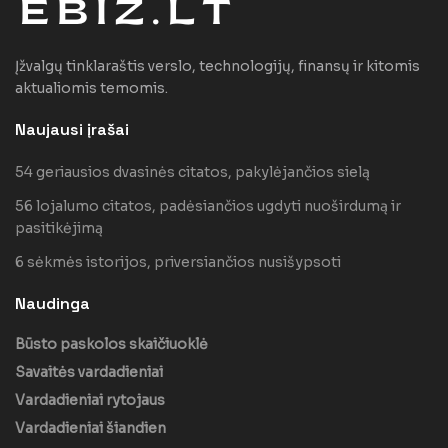
Įžvalgų tinklaraštis verslo, technologijų, finansų ir kitomis
aktualiomis temomis.
Naujausi įrašai
54 geriausios dvasinės citatos, pakylėjančios sielą
56 lojalumo citatos, padėsiančios ugdyti nuoširdumą ir
pasitikėjimą
6 sėkmės istorijos, priversiančios nusišypsoti
Naudinga
Būsto paskolos skaičiuoklė
Savaitės vardadieniai
Vardadieniai rytojaus
Vardadieniai šiandien