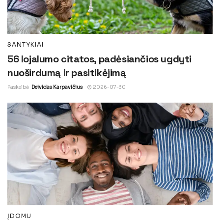
SANTYKIAI
56 lojalumo citatos, padėsiančios ugdyti
nuoširdumą ir pasitikėjimą
Paskelbė
Deividas Karpavičius
2026-07-30
ĮDOMU