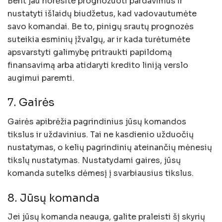
Bent jau norėsite prognozuoti pardavimus ir
nustatyti išlaidų biudžetus, kad vadovautumėte
savo komandai. Be to, pinigų srautų prognozės
suteikia esminių įžvalgų, ar ir kada turėtumėte
apsvarstyti galimybę pritraukti papildomą
finansavimą arba atidaryti kredito liniją verslo
augimui paremti.
7. Gairės
Gairės apibrėžia pagrindinius jūsų komandos
tikslus ir uždavinius. Tai ne kasdienio užduočių
nustatymas, o kelių pagrindinių ateinančių mėnesių
tikslų nustatymas. Nustatydami gaires, jūsų
komanda sutelks dėmesį į svarbiausius tikslus.
8. Jūsų komanda
Jei jūsų komanda neauga, galite praleisti šį skyrių