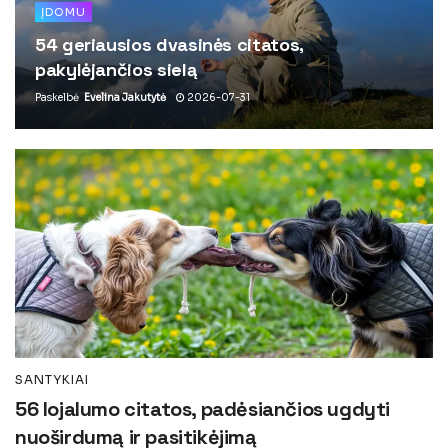
ĮDOMU
54 geriausios dvasinės citatos,
pakylėjančios sielą
Paskelbė
Evelina Jakutytė
2026-07-31
SANTYKIAI
56 lojalumo citatos, padėsiančios ugdyti
nuoširdumą ir pasitikėjimą