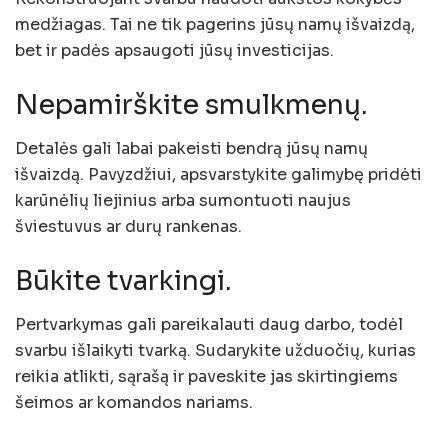
medžiagas. Tai ne tik pagerins jūsų namų išvaizdą,
bet ir padės apsaugoti jūsų investicijas.
Nepamirškite smulkmenų.
Detalės gali labai pakeisti bendrą jūsų namų
išvaizdą. Pavyzdžiui, apsvarstykite galimybę pridėti
karūnėlių liejinius arba sumontuoti naujus
šviestuvus ar durų rankenas.
Būkite tvarkingi.
Pertvarkymas gali pareikalauti daug darbo, todėl
svarbu išlaikyti tvarką. Sudarykite užduočių, kurias
reikia atlikti, sąrašą ir paveskite jas skirtingiems
šeimos ar komandos nariams.