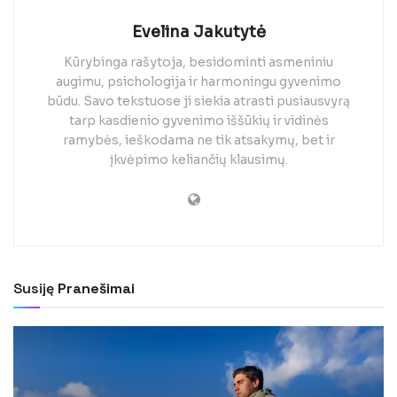
Evelina Jakutytė
Kūrybinga rašytoja, besidominti asmeniniu
augimu, psichologija ir harmoningu gyvenimo
būdu. Savo tekstuose ji siekia atrasti pusiausvyrą
tarp kasdienio gyvenimo iššūkių ir vidinės
ramybės, ieškodama ne tik atsakymų, bet ir
įkvėpimo keliančių klausimų.
Susiję
Pranešimai