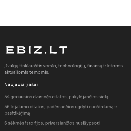
Įžvalgų tinklaraštis verslo, technologijų, finansų ir kitomis
aktualiomis temomis.
Naujausi įrašai
54 geriausios dvasinės citatos, pakylėjančios sielą
56 lojalumo citatos, padėsiančios ugdyti nuoširdumą ir
pasitikėjimą
6 sėkmės istorijos, priversiančios nusišypsoti