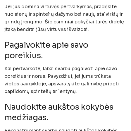
Jei jus domina virtuvės pertvarkymas, pradėkite
nuo sienų ir spintelių dažymo bei naujų stalviršių ir
grindų įrengimo. Šie esminiai pokyčiai turės didelę
įtaką bendrai jūsų virtuvės išvaizdai.
Pagalvokite apie savo
poreikius.
Kai pertvarkote, labai svarbu pagalvoti apie savo
poreikius ir norus. Pavyzdžiui, jei jums trūksta
vietos saugykloje, apsvarstykite galimybę pridėti
papildomų spintelių ar lentynų.
Naudokite aukštos kokybės
medžiagas.
Rekonstruojant svarbu naudoti aukštos kokybės