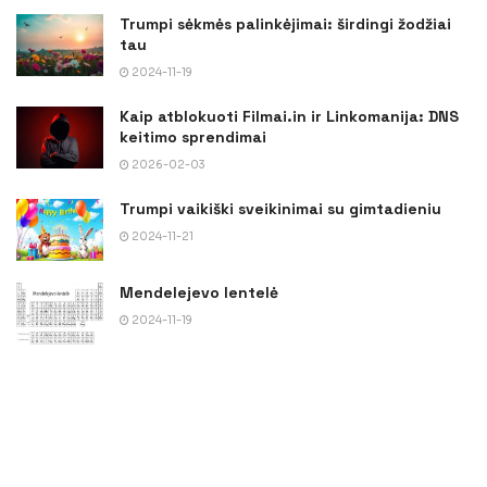
Trumpi sėkmės palinkėjimai: širdingi žodžiai
tau
2024-11-19
Kaip atblokuoti Filmai.in ir Linkomanija: DNS
keitimo sprendimai
2026-02-03
Trumpi vaikiški sveikinimai su gimtadieniu
2024-11-21
Mendelejevo lentelė
2024-11-19