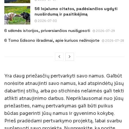
56 lojalumo citatos, padėsiančios ugdyti
nuoširdumą ir pasitikėjimą
2026-07-30
6 sėkmės istorijos, priversiančios nusišypsoti
2026-07-29
6 Tomo Edisono išradimai, apie kuriuos nežinojote
2026-07-28
Yra daug priežasčių pertvarkyti savo namus. Galbūt
norėsite atnaujinti savo namus, kad atspindėtų jūsų
dabartinį stilių, arba po stichinės nelaimės gali tekti
atlikti atnaujinimo darbus. Nepriklausomai nuo jūsų
priežasties, namų pertvarkymas gali būti puikus
būdas pagerinti jūsų namus ir gyvenimo kokybę.
Prieš pradėdami pertvarkymo projektą, labai svarbu
suplanuoti savo projektą. Nuspręskite, ką norite