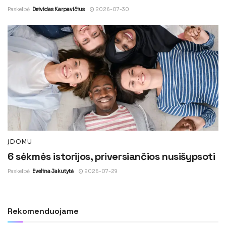
Paskelbė
Deividas Karpavičius
2026-07-30
ĮDOMU
6 sėkmės istorijos, priversiančios nusišypsoti
Paskelbė
Evelina Jakutytė
2026-07-29
Rekomenduojame