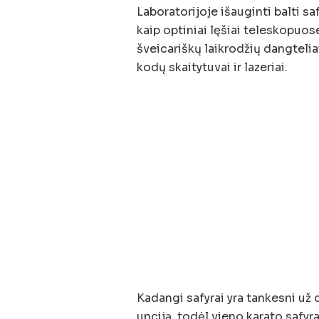
Laboratorijoje išauginti balti s
kaip optiniai lęšiai teleskopuo
šveicariškų laikrodžių dangtelia
kodų skaitytuvai ir lazeriai.
Kadangi safyrai yra tankesni už 
unciją, todėl vieno karato safyr