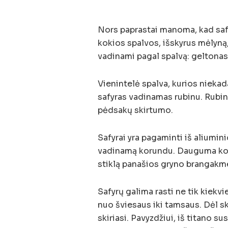
Nors paprastai manoma, kad safyr
kokios spalvos, išskyrus mėlyną, 
vadinami pagal spalvą: geltonas s
Vienintelė spalva, kurios niekad
safyras vadinamas rubinu. Rubinai
pėdsakų skirtumo.
Safyrai yra pagaminti iš aliumin
vadinamą korundu. Dauguma korun
stiklą panašios gryno brangakme
Safyrų galima rasti ne tik kiekv
nuo ​​šviesaus iki tamsaus. Dėl 
skiriasi. Pavyzdžiui, iš titano s