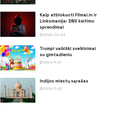
Kaip atblokuoti Filmai.in ir
Linkomanija: DNS keitimo
sprendimai
2026-02-03
Trumpi vaikiški sveikinimai
su gimtadieniu
2024-11-21
Indijos miestų sąrašas
2024-11-23