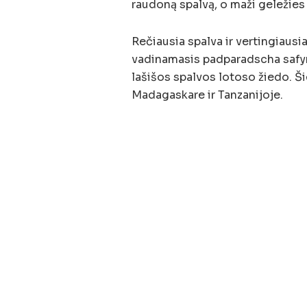
raudoną spalvą, o maži geležie
Rečiausia spalva ir vertingiausia
vadinamasis padparadscha safyr
lašišos spalvos lotoso žiedo. Ši
Madagaskare ir Tanzanijoje.