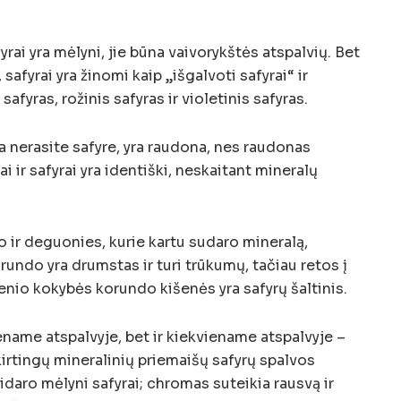
ai yra mėlyni, jie būna vaivorykštės atspalvių. Bet
safyrai yra žinomi kaip „išgalvoti safyrai“ ir
afyras, rožinis safyras ir violetinis safyras.
a nerasite safyre, yra raudona, nes raudonas
 ir safyrai yra identiški, neskaitant mineralų
io ir deguonies, kurie kartu sudaro mineralą,
do yra drumstas ir turi trūkumų, tačiau retos į
nio kokybės korundo kišenės yra safyrų šaltinis.
iename atspalvyje, bet ir kiekviename atspalvyje –
skirtingų mineralinių priemaišų safyrų spalvos
usidaro mėlyni safyrai; chromas suteikia rausvą ir