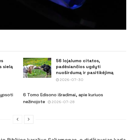
ės
56 lojalumo citatos,
 sielą
padėsiančios ugdyti
nuoširdumą ir pasitikėjimą
2026-07-30
šypsoti
6 Tomo Edisono išradimai, apie kuriuos
nežinojote
2026-07-28