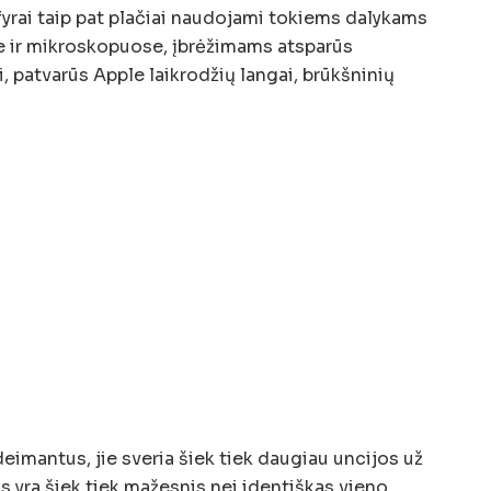
afyrai taip pat plačiai naudojami tokiems dalykams
se ir mikroskopuose, įbrėžimams atsparūs
i, patvarūs Apple laikrodžių langai, brūkšninių
deimantus, jie sveria šiek tiek daugiau uncijos už
as yra šiek tiek mažesnis nei identiškas vieno