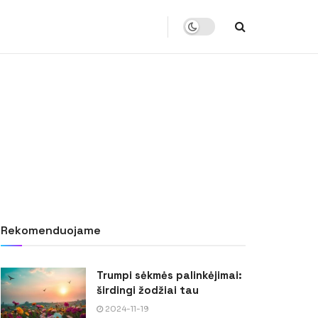
Rekomenduojame
Trumpi sėkmės palinkėjimai:
širdingi žodžiai tau
2024-11-19