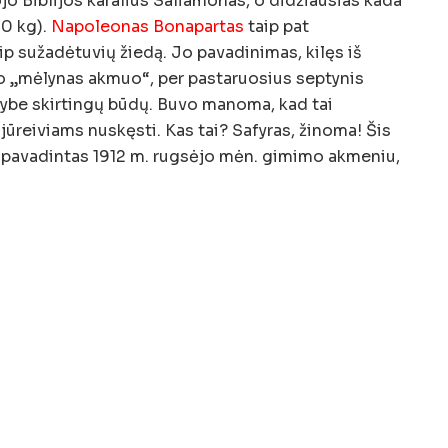
jo Biblijos karalius Saliamonas, o didžiausias kada
10 kg).
Napoleonas Bonapartas
taip pat
 sužadėtuvių žiedą. Jo pavadinimas, kilęs iš
io „mėlynas akmuo“, per pastaruosius septynis
be skirtingų būdų. Buvo manoma, kad tai
jūreiviams nuskęsti. Kas tai? Safyras, žinoma! Šis
pavadintas 1912 m. rugsėjo mėn. gimimo akmeniu,