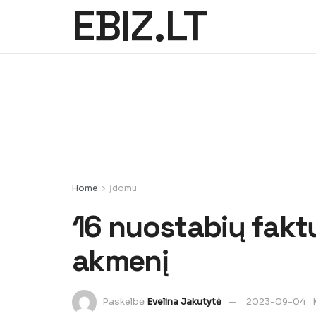
EBIZ.LT
Home
Įdomu
16 nuostabių fakt
akmenį
Paskelbė
Evelina Jakutytė
2023-09-04