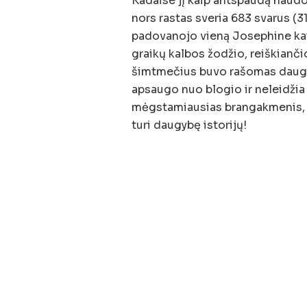
Kadaise jį kaip antspaudą naudo
nors rastas sveria 683 svarus (3
padovanojo vieną Josephine kaip
graikų kalbos žodžio, reiškianč
šimtmečius buvo rašomas daugy
apsaugo nuo blogio ir neleidžia 
mėgstamiausias brangakmenis, 
turi daugybę istorijų!