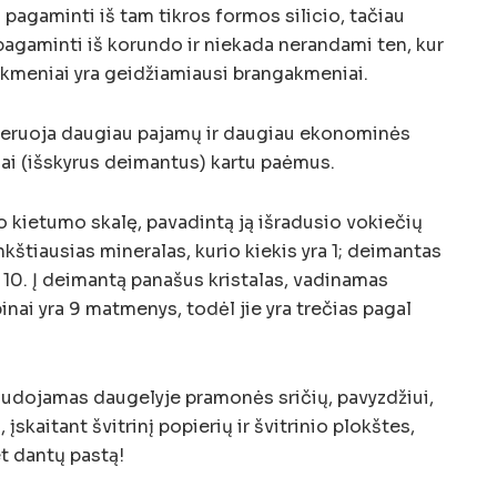
agaminti iš tam tikros formos silicio, tačiau
a pagaminti iš korundo ir niekada nerandami ten, kur
ngakmeniai yra geidžiamiausi brangakmeniai.
eneruoja daugiau pajamų ir daugiau ekonominės
iai (išskyrus deimantus) kartu paėmus.
 kietumo skalę, pavadintą ją išradusio vokiečių
kštiausias mineralas, kurio kiekis yra 1; deimantas
 10. Į deimantą panašus kristalas, vadinamas
ubinai yra 9 matmenys, todėl jie yra trečias pagal
audojamas daugelyje pramonės sričių, pavyzdžiui,
 įskaitant švitrinį popierių ir švitrinio plokštes,
et dantų pastą!