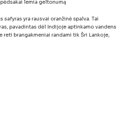
s pėdsakai lemia geltonumą
s safyras yra rausvai oranžinė spalva. Tai
as, pavadintas dėl Indijoje aptinkamo vandens
e reti brangakmeniai randami tik Šri Lankoje,