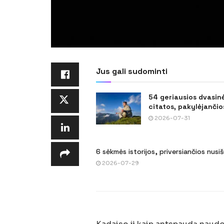
Jus gali sudominti
54 geriausios dvasin
citatos, pakylėjančios
2026-07-31
6 sėkmės istorijos, priversiančios nusi
2026-07-29