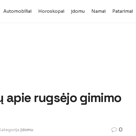
Automobiliai
Horoskopai
Įdomu
Namai
Patarimai
ų apie rugsėjo gimimo
0
Kategorija
Įdomu