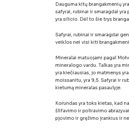
Dauguma kitų brangakmenių yra p
safyrai, rubinai ir smaragdai yr
yra silicio. Dėl to šie trys bra
Safyrai, rubinai ir smaragdai g
veiklos nei visi kiti brangakmen
Mineralai matuojami pagal Moho
mineralogo vardu. Talkas yra min
yra kiečiausias, jo matmenys yra
moissanitu, yra 9,5. Safyrai ir r
kietumą mineralas pasaulyje.
Korundas yra toks kietas, kad n
šlifavimo ir poliravimo abrazyvai,
pjovimo ir gręžimo įrankius ir n