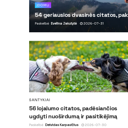
ĮDOMU
54 geriausios dvasinės citatos, pak
Paskelbė
Evelina Jakutytė
2026-07-31
SANTYKIAI
56 lojalumo citatos, padėsiančios
ugdyti nuoširdumą ir pasitikėjimą
Paskelbė
Deividas Karpavičius
2026-07-30