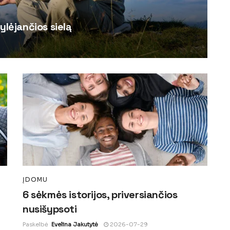
ylėjančios sielą
ĮDOMU
6 sėkmės istorijos, priversiančios
nusišypsoti
Paskelbė
Evelina Jakutytė
2026-07-29