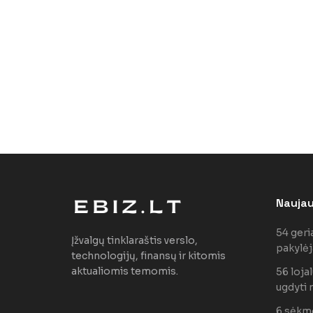
Naujaus
54 geri
Įžvalgų tinklaraštis verslo,
pakylėj
technologijų, finansų ir kitomis
aktualiomis temomis.
56 loja
ugdyti 
6 sėkmė