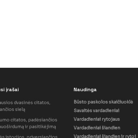
i įrašai
Naudinga
Būsto paskolos skaičiuoklė
ausios dvasinės citatos,
ančios sielą
Savaitės vardadieniai
Vardadieniai rytojaus
lumo citatos, padėsiančios
nuoširdumą ir pasitikėjimą
Vardadieniai šiandien
Vardadieniai šiandien ir rytoj
s istorijos, priversiančios