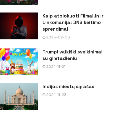
Kaip atblokuoti Filmai.in ir
Linkomanija: DNS keitimo
sprendimai
2026-02-03
Trumpi vaikiški sveikinimai
su gimtadieniu
2024-11-21
Indijos miestų sąrašas
2024-11-23