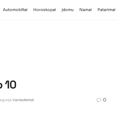
Automobiliai
Horoskopai
Įdomu
Namai
Patarimai
o 10
0
egorija
Vardadieniai