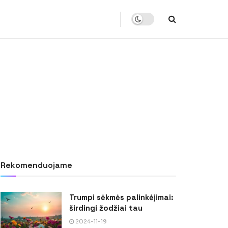
Rekomenduojame
Trumpi sėkmės palinkėjimai:
širdingi žodžiai tau
2024-11-19