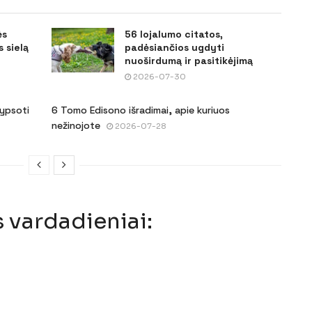
ės
56 lojalumo citatos,
 sielą
padėsiančios ugdyti
nuoširdumą ir pasitikėjimą
2026-07-30
šypsoti
6 Tomo Edisono išradimai, apie kuriuos
nežinojote
2026-07-28
 vardadieniai: