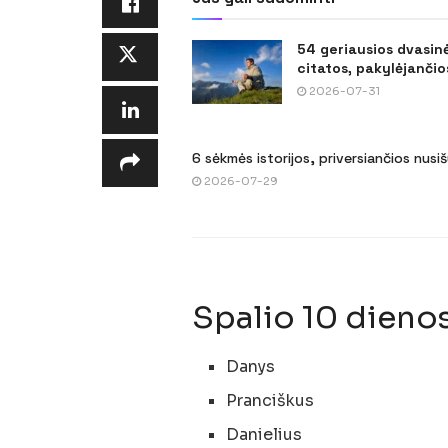
54 geriausios dvasin
citatos, pakylėjančios
2026-07-31
6 sėkmės istorijos, priversiančios nusi
2026-07-29
Spalio 10 dienos
Danys
Pranciškus
Danielius