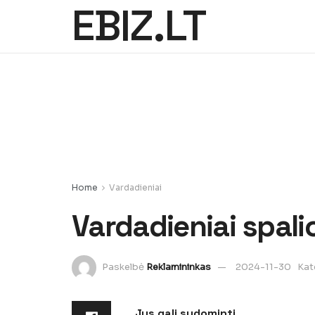
EBIZ.LT
Home
Vardadieniai
Vardadieniai spali
Paskelbė
Reklamininkas
2024-11-30
Kat
Jus gali sudominti