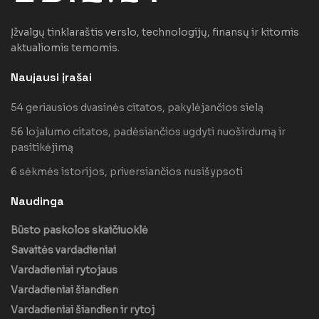
Įžvalgų tinklaraštis verslo, technologijų, finansų ir kitomis
aktualiomis temomis.
Naujausi įrašai
54 geriausios dvasinės citatos, pakylėjančios sielą
56 lojalumo citatos, padėsiančios ugdyti nuoširdumą ir
pasitikėjimą
6 sėkmės istorijos, priversiančios nusišypsoti
Naudinga
Būsto paskolos skaičiuoklė
Savaitės vardadieniai
Vardadieniai rytojaus
Vardadieniai šiandien
Vardadieniai šiandien ir rytoj