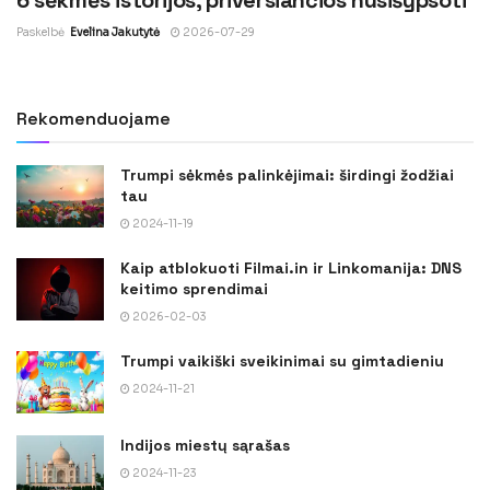
Paskelbė
Evelina Jakutytė
2026-07-29
Rekomenduojame
Trumpi sėkmės palinkėjimai: širdingi žodžiai
tau
2024-11-19
Kaip atblokuoti Filmai.in ir Linkomanija: DNS
keitimo sprendimai
2026-02-03
Trumpi vaikiški sveikinimai su gimtadieniu
2024-11-21
Indijos miestų sąrašas
2024-11-23