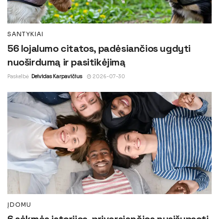
SANTYKIAI
56 lojalumo citatos, padėsiančios ugdyti
nuoširdumą ir pasitikėjimą
Paskelbė
Deividas Karpavičius
2026-07-30
ĮDOMU
6 sėkmės istorijos, priversiančios nusišypsoti