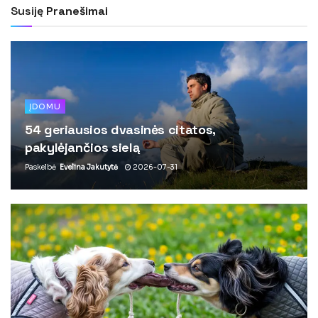
Susiję
Pranešimai
ĮDOMU
54 geriausios dvasinės citatos,
pakylėjančios sielą
Paskelbė
Evelina Jakutytė
2026-07-31