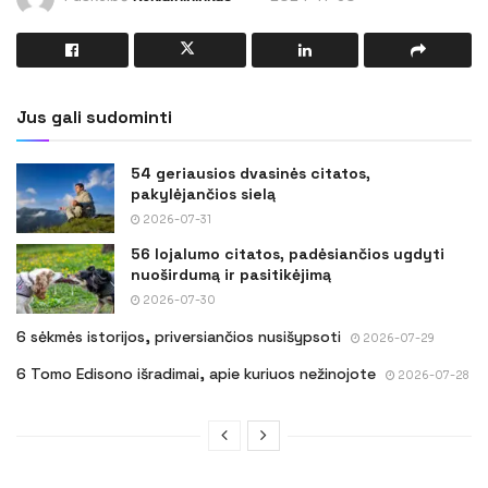
Jus gali sudominti
54 geriausios dvasinės citatos,
pakylėjančios sielą
2026-07-31
56 lojalumo citatos, padėsiančios ugdyti
nuoširdumą ir pasitikėjimą
2026-07-30
6 sėkmės istorijos, priversiančios nusišypsoti
2026-07-29
6 Tomo Edisono išradimai, apie kuriuos nežinojote
2026-07-28