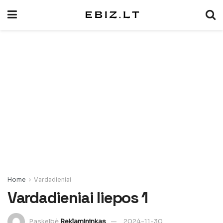
Home
Vardadieniai
Vardadieniai liepos 1
Paskelbė
Reklamininkas
2024-11-30