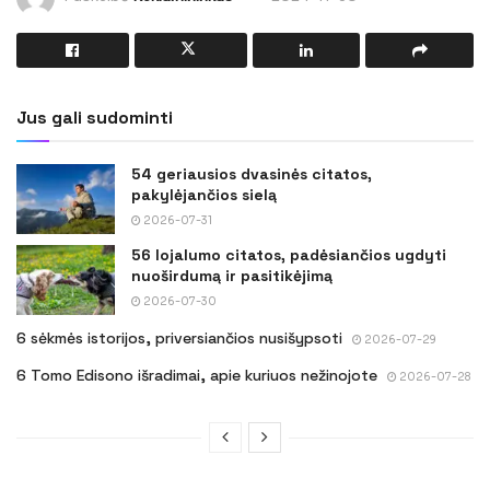
Jus gali sudominti
54 geriausios dvasinės citatos,
pakylėjančios sielą
2026-07-31
56 lojalumo citatos, padėsiančios ugdyti
nuoširdumą ir pasitikėjimą
2026-07-30
6 sėkmės istorijos, priversiančios nusišypsoti
2026-07-29
6 Tomo Edisono išradimai, apie kuriuos nežinojote
2026-07-28