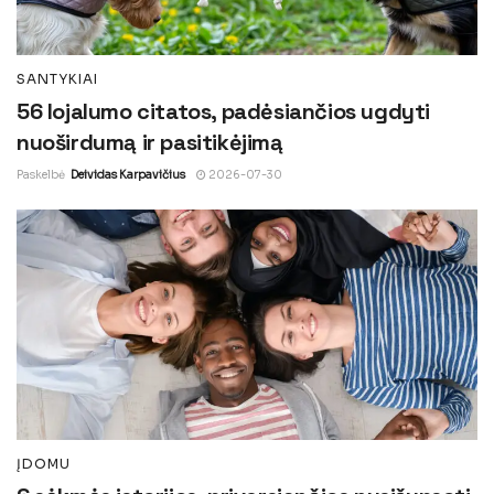
SANTYKIAI
56 lojalumo citatos, padėsiančios ugdyti
nuoširdumą ir pasitikėjimą
Paskelbė
Deividas Karpavičius
2026-07-30
ĮDOMU