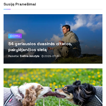
Susiję
Pranešimai
ĮDOMU
54 geriausios dvasinės citatos,
pakylėjančios sielą
Paskelbė
Evelina Jakutytė
2026-07-31