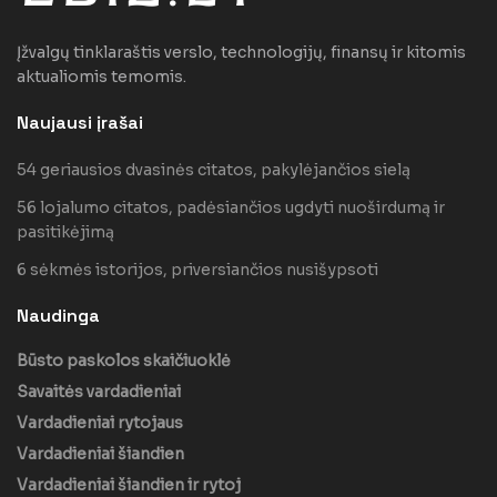
Įžvalgų tinklaraštis verslo, technologijų, finansų ir kitomis
aktualiomis temomis.
Naujausi įrašai
54 geriausios dvasinės citatos, pakylėjančios sielą
56 lojalumo citatos, padėsiančios ugdyti nuoširdumą ir
pasitikėjimą
6 sėkmės istorijos, priversiančios nusišypsoti
Naudinga
Būsto paskolos skaičiuoklė
Savaitės vardadieniai
Vardadieniai rytojaus
Vardadieniai šiandien
Vardadieniai šiandien ir rytoj