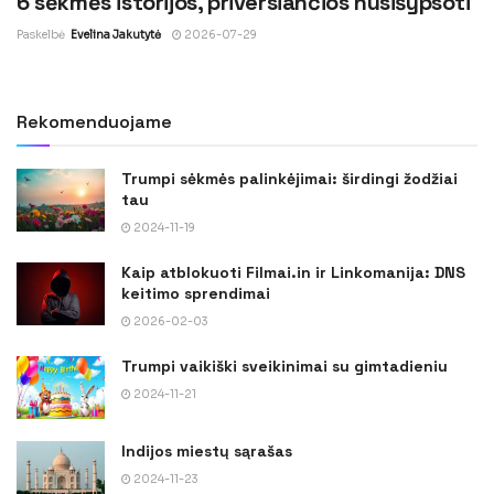
6 sėkmės istorijos, priversiančios nusišypsoti
Paskelbė
Evelina Jakutytė
2026-07-29
Rekomenduojame
Trumpi sėkmės palinkėjimai: širdingi žodžiai
tau
2024-11-19
Kaip atblokuoti Filmai.in ir Linkomanija: DNS
keitimo sprendimai
2026-02-03
Trumpi vaikiški sveikinimai su gimtadieniu
2024-11-21
Indijos miestų sąrašas
2024-11-23