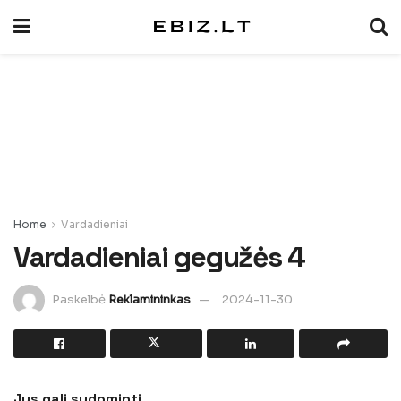
Home
Vardadieniai
Vardadieniai gegužės 4
Paskelbė
Reklamininkas
2024-11-30
Jus gali sudominti