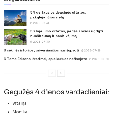
54 geriausios dvasinės citatos,
pakylėjančios sielą
2026-07-31
56 lojalumo citatos, padėsiančios ugdyti
nuoširdumą ir pasitikėjimą
2026-07-30
6 sėkmės istorijos, priversiančios nusišypsoti
2026-07-29
6 Tomo Edisono išradimai, apie kuriuos nežinojote
2026-07-28
Gegužės 4 dienos vardadieniai:
Vitalija
Monika