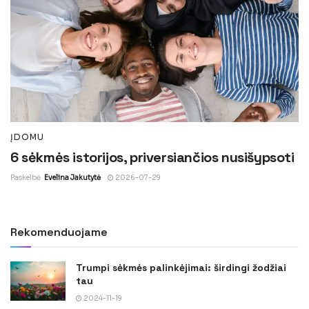
ĮDOMU
6 sėkmės istorijos, priversiančios nusišypsoti
Paskelbė
Evelina Jakutytė
2026-07-29
Rekomenduojame
Trumpi sėkmės palinkėjimai: širdingi žodžiai
tau
2024-11-19