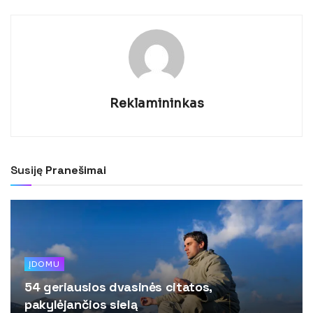
Reklamininkas
Susiję
Pranešimai
ĮDOMU
54 geriausios dvasinės citatos,
pakylėjančios sielą