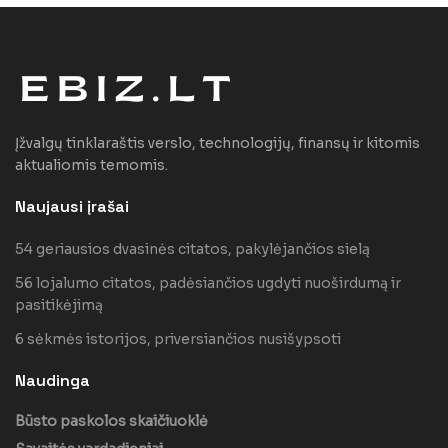
Įžvalgų tinklaraštis verslo, technologijų, finansų ir kitomis
aktualiomis temomis.
Naujausi įrašai
54 geriausios dvasinės citatos, pakylėjančios sielą
56 lojalumo citatos, padėsiančios ugdyti nuoširdumą ir
pasitikėjimą
6 sėkmės istorijos, priversiančios nusišypsoti
Naudinga
Būsto paskolos skaičiuoklė