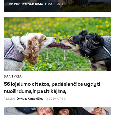
Paskelbė
Evelina Jakutytė
2026-07-31
SANTYKIAI
56 lojalumo citatos, padėsiančios ugdyti
nuoširdumą ir pasitikėjimą
Paskelbė
Deividas Karpavičius
2026-07-30