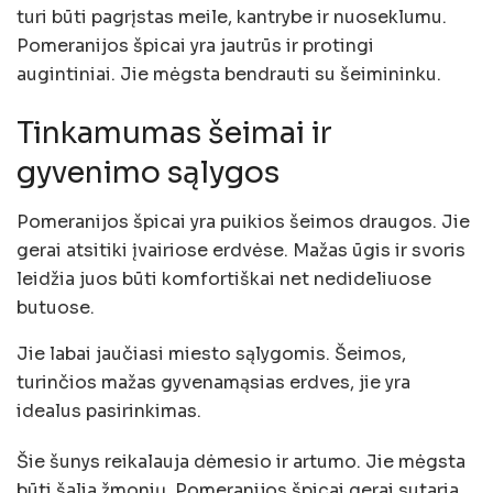
turi būti pagrįstas meile, kantrybe ir nuoseklumu.
Pomeranijos špicai yra jautrūs ir protingi
augintiniai. Jie mėgsta bendrauti su šeimininku.
Tinkamumas šeimai ir
gyvenimo sąlygos
Pomeranijos špicai yra puikios šeimos draugos. Jie
gerai atsitiki įvairiose erdvėse. Mažas ūgis ir svoris
leidžia juos būti komfortiškai net nedideliuose
butuose.
Jie labai jaučiasi miesto sąlygomis. Šeimos,
turinčios mažas gyvenamąsias erdves, jie yra
idealus pasirinkimas.
Šie šunys reikalauja dėmesio ir artumo. Jie mėgsta
būti šalia žmonių. Pomeranijos špicai gerai sutaria