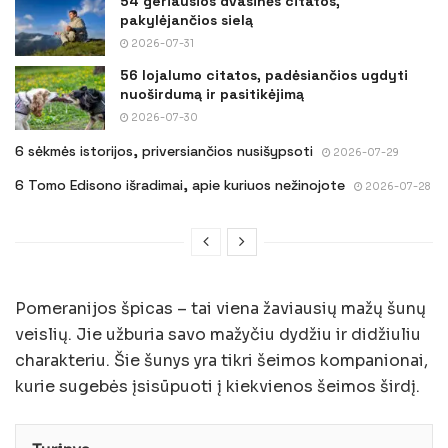
54 geriausios dvasinės citatos,
pakylėjančios sielą
2026-07-31
56 lojalumo citatos, padėsiančios ugdyti
nuoširdumą ir pasitikėjimą
2026-07-30
6 sėkmės istorijos, priversiančios nusišypsoti
2026-07-29
6 Tomo Edisono išradimai, apie kuriuos nežinojote
2026-07-28
Pomeranijos špicas – tai viena žaviausių mažų šunų
veislių. Jie užburia savo mažyčiu dydžiu ir didžiuliu
charakteriu. Šie šunys yra tikri šeimos kompanionai,
kurie sugebės įsisūpuoti į kiekvienos šeimos širdį.