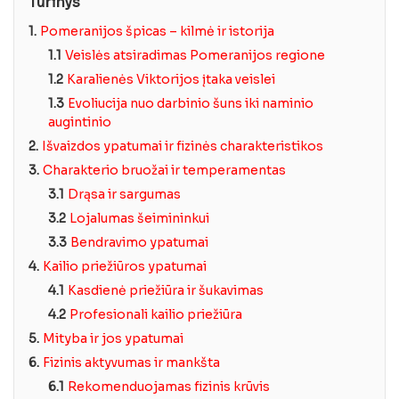
Turinys
1.
Pomeranijos špicas – kilmė ir istorija
1.1
Veislės atsiradimas Pomeranijos regione
1.2
Karalienės Viktorijos įtaka veislei
1.3
Evoliucija nuo darbinio šuns iki naminio
augintinio
2.
Išvaizdos ypatumai ir fizinės charakteristikos
3.
Charakterio bruožai ir temperamentas
3.1
Drąsa ir sargumas
3.2
Lojalumas šeimininkui
3.3
Bendravimo ypatumai
4.
Kailio priežiūros ypatumai
4.1
Kasdienė priežiūra ir šukavimas
4.2
Profesionali kailio priežiūra
5.
Mityba ir jos ypatumai
6.
Fizinis aktyvumas ir mankšta
6.1
Rekomenduojamas fizinis krūvis