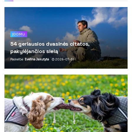
ĮDOMU
54 geriausios dvasinės citatos,
pakylėjančios sielą
Paskelbė
Evelina Jakutytė
2026-07-31