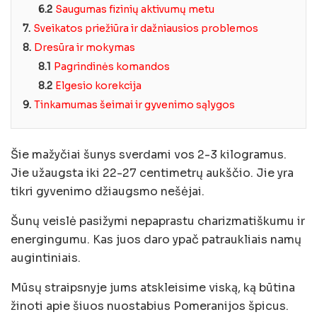
6.2
Saugumas fizinių aktivumų metu
7.
Sveikatos priežiūra ir dažniausios problemos
8.
Dresūra ir mokymas
8.1
Pagrindinės komandos
8.2
Elgesio korekcija
9.
Tinkamumas šeimai ir gyvenimo sąlygos
Šie mažyčiai šunys sverdami vos 2-3 kilogramus.
Jie užaugsta iki 22-27 centimetrų aukščio. Jie yra
tikri gyvenimo džiaugsmo nešėjai.
Šunų veislė pasižymi nepaprastu charizmatiškumu ir
energingumu. Kas juos daro ypač patraukliais namų
augintiniais.
Mūsų straipsnyje jums atskleisime viską, ką būtina
žinoti apie šiuos nuostabius Pomeranijos špicus.