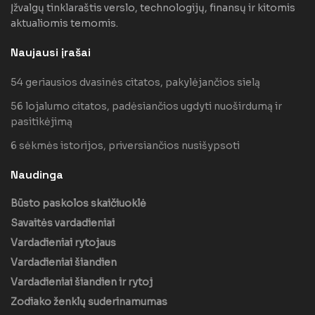
Įžvalgų tinklaraštis verslo, technologijų, finansų ir kitomis
aktualiomis temomis.
Naujausi įrašai
54 geriausios dvasinės citatos, pakylėjančios sielą
56 lojalumo citatos, padėsiančios ugdyti nuoširdumą ir
pasitikėjimą
6 sėkmės istorijos, priversiančios nusišypsoti
Naudinga
Būsto paskolos skaičiuoklė
Savaitės vardadieniai
Vardadieniai rytojaus
Vardadieniai šiandien
Vardadieniai šiandien ir rytoj
Zodiako ženklų suderinamumas