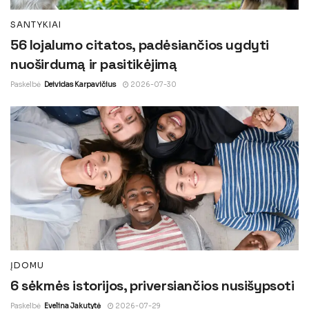
SANTYKIAI
56 lojalumo citatos, padėsiančios ugdyti
nuoširdumą ir pasitikėjimą
Paskelbė
Deividas Karpavičius
2026-07-30
ĮDOMU
6 sėkmės istorijos, priversiančios nusišypsoti
Paskelbė
Evelina Jakutytė
2026-07-29