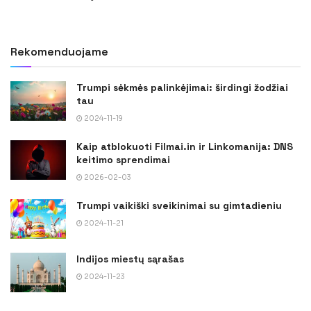
Rekomenduojame
Trumpi sėkmės palinkėjimai: širdingi žodžiai
tau
2024-11-19
Kaip atblokuoti Filmai.in ir Linkomanija: DNS
keitimo sprendimai
2026-02-03
Trumpi vaikiški sveikinimai su gimtadieniu
2024-11-21
Indijos miestų sąrašas
2024-11-23