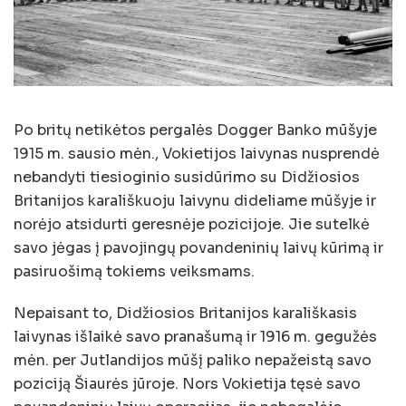
Po britų netikėtos pergalės Dogger Banko mūšyje
1915 m. sausio mėn., Vokietijos laivynas nusprendė
nebandyti tiesioginio susidūrimo su Didžiosios
Britanijos karališkuoju laivynu dideliame mūšyje ir
norėjo atsidurti geresnėje pozicijoje. Jie sutelkė
savo jėgas į pavojingų povandeninių laivų kūrimą ir
pasiruošimą tokiems veiksmams.
Nepaisant to, Didžiosios Britanijos karališkasis
laivynas išlaikė savo pranašumą ir 1916 m. gegužės
mėn. per Jutlandijos mūšį paliko nepažeistą savo
poziciją Šiaurės jūroje. Nors Vokietija tęsė savo