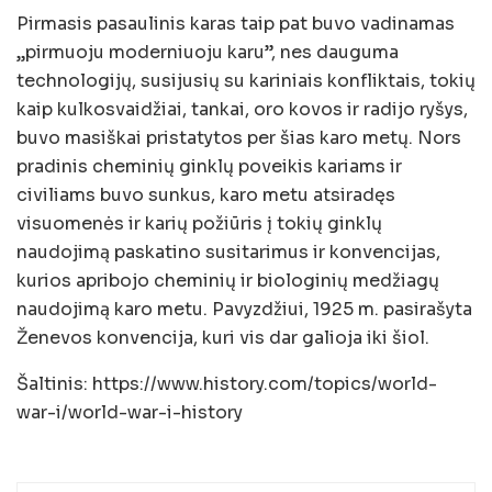
Pirmasis pasaulinis karas taip pat buvo vadinamas
„pirmuoju moderniuoju karu”, nes dauguma
technologijų, susijusių su kariniais konfliktais, tokių
kaip kulkosvaidžiai, tankai, oro kovos ir radijo ryšys,
buvo masiškai pristatytos per šias karo metų. Nors
pradinis cheminių ginklų poveikis kariams ir
civiliams buvo sunkus, karo metu atsiradęs
visuomenės ir karių požiūris į tokių ginklų
naudojimą paskatino susitarimus ir konvencijas,
kurios apribojo cheminių ir biologinių medžiagų
naudojimą karo metu. Pavyzdžiui, 1925 m. pasirašyta
Ženevos konvencija, kuri vis dar galioja iki šiol.
Šaltinis: https://www.history.com/topics/world-
war-i/world-war-i-history