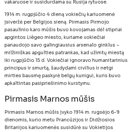
vakaruose ir susidurdama su Rusija rytuose.
1914 m. rugpjūčio 4 dieną vokiečių kariuomenė
įsiveržė per Belgijos sieną. Pirmasis Pirmojo
pasaulinio karo mūšis buvo kovojamas dėl stipriai
apgintos Liègeo miesto, kuriame vokiečiai
panaudojo savo galingiausius arsenalo ginklus –
milžiniškas apgulties patrankas, kad užimtų miestą
iki rugpjūčio 15 d. Vokiečiai ignoravo humanitarinius
principus ir smurtą, šaudydami civilius ir netgi
mirties bausmę paskyrė belgų kunigui, kuris buvo
apkaltintas pasipriešinimo kurstymu.
Pirmasis Marnos mūšis
Pirmasis Marnos mūšis įvyko 1914 m. rugsėjo 6-9
dienomis, kurio metu Prancūzijos ir Didžiosios
Britanijos kariuomenės susidūrė su Vokietijos