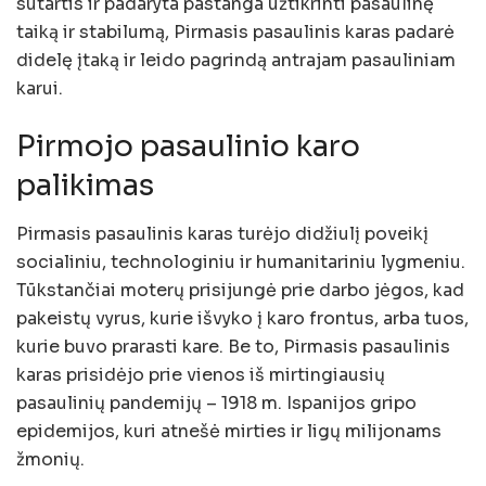
sutartis ir padaryta pastanga užtikrinti pasaulinę
taiką ir stabilumą, Pirmasis pasaulinis karas padarė
didelę įtaką ir leido pagrindą antrajam pasauliniam
karui.
Pirmojo pasaulinio karo
palikimas
Pirmasis pasaulinis karas turėjo didžiulį poveikį
socialiniu, technologiniu ir humanitariniu lygmeniu.
Tūkstančiai moterų prisijungė prie darbo jėgos, kad
pakeistų vyrus, kurie išvyko į karo frontus, arba tuos,
kurie buvo prarasti kare. Be to, Pirmasis pasaulinis
karas prisidėjo prie vienos iš mirtingiausių
pasaulinių pandemijų – 1918 m. Ispanijos gripo
epidemijos, kuri atnešė mirties ir ligų milijonams
žmonių.