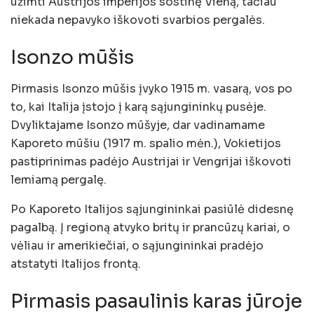
užimti Austrijos imperijos sostinę Vieną, tačiau
niekada nepavyko iškovoti svarbios pergalės.
Isonzo mūšis
Pirmasis Isonzo mūšis įvyko 1915 m. vasarą, vos po
to, kai Italija įstojo į karą sąjungininkų pusėje.
Dvyliktajame Isonzo mūšyje, dar vadinamame
Kaporeto mūšiu (1917 m. spalio mėn.), Vokietijos
pastiprinimas padėjo Austrijai ir Vengrijai iškovoti
lemiamą pergalę.
Po Kaporeto Italijos sąjungininkai pasiūlė didesnę
pagalbą. Į regioną atvyko britų ir prancūzų kariai, o
vėliau ir amerikiečiai, o sąjungininkai pradėjo
atstatyti Italijos frontą.
Pirmasis pasaulinis karas jūroje