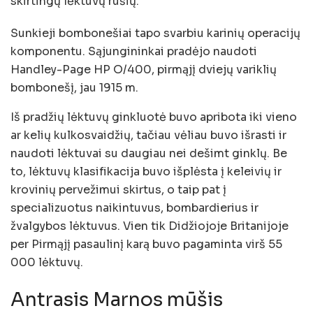
skirtingų lėktuvų rūšių.
Sunkieji bombonešiai tapo svarbiu karinių operacijų
komponentu. Sąjungininkai pradėjo naudoti
Handley-Page HP O/400, pirmąjį dviejų variklių
bombonešį, jau 1915 m.
Iš pradžių lėktuvų ginkluotė buvo apribota iki vieno
ar kelių kulkosvaidžių, tačiau vėliau buvo išrasti ir
naudoti lėktuvai su daugiau nei dešimt ginklų. Be
to, lėktuvų klasifikacija buvo išplėsta į keleivių ir
krovinių pervežimui skirtus, o taip pat į
specializuotus naikintuvus, bombardierius ir
žvalgybos lėktuvus. Vien tik Didžiojoje Britanijoje
per Pirmąjį pasaulinį karą buvo pagaminta virš 55
000 lėktuvų.
Antrasis Marnos mūšis