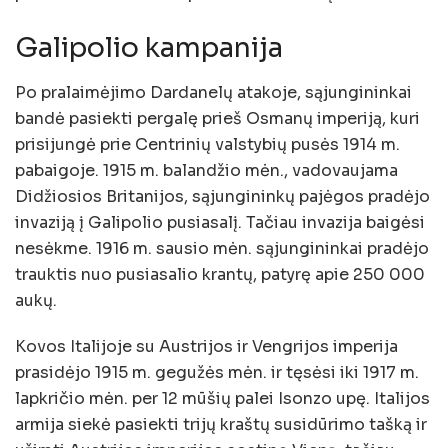
Galipolio kampanija
Po pralaimėjimo Dardanelų atakoje, sąjungininkai
bandė pasiekti pergalę prieš Osmanų imperiją, kuri
prisijungė prie Centrinių valstybių pusės 1914 m.
pabaigoje. 1915 m. balandžio mėn., vadovaujama
Didžiosios Britanijos, sąjungininkų pajėgos pradėjo
invaziją į Galipolio pusiasalį. Tačiau invazija baigėsi
nesėkme. 1916 m. sausio mėn. sąjungininkai pradėjo
trauktis nuo pusiasalio krantų, patyrę apie 250 000
aukų.
Kovos Italijoje su Austrijos ir Vengrijos imperija
prasidėjo 1915 m. gegužės mėn. ir tęsėsi iki 1917 m.
lapkričio mėn. per 12 mūšių palei Isonzo upę. Italijos
armija siekė pasiekti trijų kraštų susidūrimo tašką ir