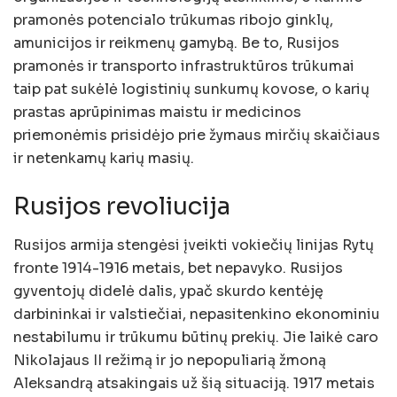
pramonės potencialo trūkumas ribojo ginklų,
amunicijos ir reikmenų gamybą. Be to, Rusijos
pramonės ir transporto infrastruktūros trūkumai
taip pat sukėlė logistinių sunkumų kovose, o karių
prastas aprūpinimas maistu ir medicinos
priemonėmis prisidėjo prie žymaus mirčių skaičiaus
ir netenkamų karių masių.
Rusijos revoliucija
Rusijos armija stengėsi įveikti vokiečių linijas Rytų
fronte 1914-1916 metais, bet nepavyko. Rusijos
gyventojų didelė dalis, ypač skurdo kentėję
darbininkai ir valstiečiai, nepasitenkino ekonominiu
nestabilumu ir trūkumu būtinų prekių. Jie laikė caro
Nikolajaus II režimą ir jo nepopuliarią žmoną
Aleksandrą atsakingais už šią situaciją. 1917 metais