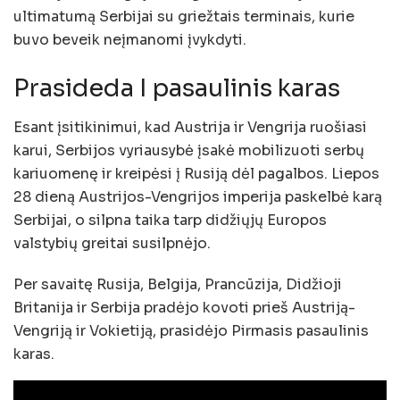
ultimatumą Serbijai su griežtais terminais, kurie
buvo beveik neįmanomi įvykdyti.
Prasideda I pasaulinis karas
Esant įsitikinimui, kad Austrija ir Vengrija ruošiasi
karui, Serbijos vyriausybė įsakė mobilizuoti serbų
kariuomenę ir kreipėsi į Rusiją dėl pagalbos. Liepos
28 dieną Austrijos-Vengrijos imperija paskelbė karą
Serbijai, o silpna taika tarp didžiųjų Europos
valstybių greitai susilpnėjo.
Per savaitę Rusija, Belgija, Prancūzija, Didžioji
Britanija ir Serbija pradėjo kovoti prieš Austriją-
Vengriją ir Vokietiją, prasidėjo Pirmasis pasaulinis
karas.