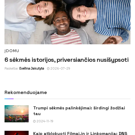
ĮDOMU
6 sėkmės istorijos, priversiančios nusišypsoti
Paskelbė
Evelina Jakutytė
2026-07-29
Rekomenduojame
Trumpi sėkmės palinkėjimai: širdingi žodžiai
tau
2024-11-19
Kaip atblokuoti Filmai.in ir Linkomanija: DNS