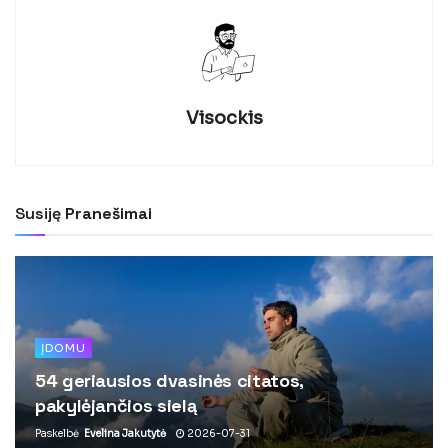
Visockis
Susiję
Pranešimai
ĮDOMU
54 geriausios dvasinės citatos,
pakylėjančios sielą
Paskelbė
Evelina Jakutytė
2026-07-31