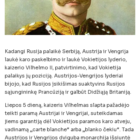
Kadangi Rusija palaikė Serbiją, Austrija ir Vengrija
laukė karo paskelbimo ir laukė Vokietijos lyderio,
kaizerio Vilhelmo II, patvirtinimo, kad Vokietija
palaikys jų poziciją. Austrijos-Vengrijos lyderiai
bijojo, kad Rusijos įsikišimas suaktyvins Rusijos
sąjungininkę Prancūziją ir galbūt Didžiąją Britaniją.
Liepos 5 dieną, kaizeris Vilhelmas slapta pažadėjo
teikti paramą Austrijai ir Vengrijai, suteikdamas
jiems garantiją dėl Vokietijos paramos karo atveju,
vadinamą „carte blanche“ arba „blanko čekiu“. Tada
Austrijos ir Vengrijos dviguba monarchija išsiuntė