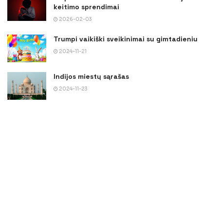
keitimo sprendimai
2026-02-03
Trumpi vaikiški sveikinimai su gimtadieniu
2024-11-21
Indijos miestų sąrašas
2024-11-23