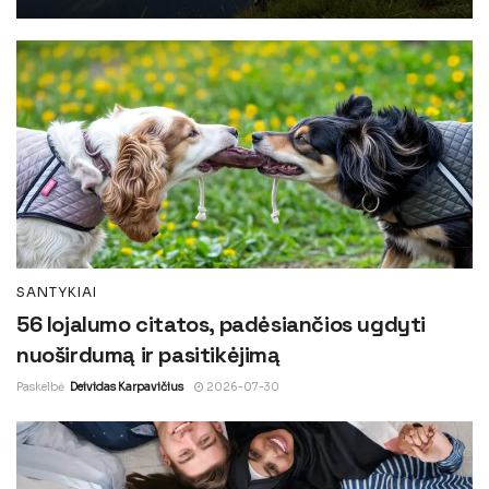
SANTYKIAI
56 lojalumo citatos, padėsiančios ugdyti
nuoširdumą ir pasitikėjimą
Paskelbė
Deividas Karpavičius
2026-07-30