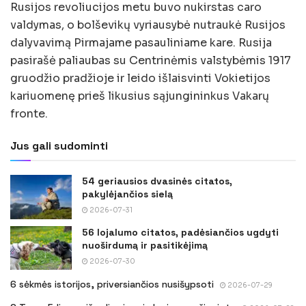
Rusijos revoliucijos metu buvo nukirstas caro
valdymas, o bolševikų vyriausybė nutraukė Rusijos
dalyvavimą Pirmajame pasauliniame kare. Rusija
pasirašė paliaubas su Centrinėmis valstybėmis 1917
gruodžio pradžioje ir leido išlaisvinti Vokietijos
kariuomenę prieš likusius sąjungininkus Vakarų
fronte.
Jus gali sudominti
54 geriausios dvasinės citatos,
pakylėjančios sielą
2026-07-31
56 lojalumo citatos, padėsiančios ugdyti
nuoširdumą ir pasitikėjimą
2026-07-30
6 sėkmės istorijos, priversiančios nusišypsoti
2026-07-29