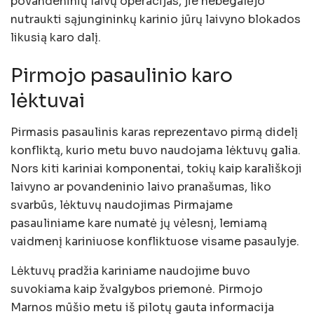
povandeninių laivų operacijas, jie nebegalėjo
nutraukti sąjungininkų karinio jūrų laivyno blokados
likusią karo dalį.
Pirmojo pasaulinio karo
lėktuvai
Pirmasis pasaulinis karas reprezentavo pirmą didelį
konfliktą, kurio metu buvo naudojama lėktuvų galia.
Nors kiti kariniai komponentai, tokių kaip karališkoji
laivyno ar povandeninio laivo pranašumas, liko
svarbūs, lėktuvų naudojimas Pirmajame
pasauliniame kare numatė jų vėlesnį, lemiamą
vaidmenį kariniuose konfliktuose visame pasaulyje.
Lėktuvų pradžia kariniame naudojime buvo
suvokiama kaip žvalgybos priemonė. Pirmojo
Marnos mūšio metu iš pilotų gauta informacija