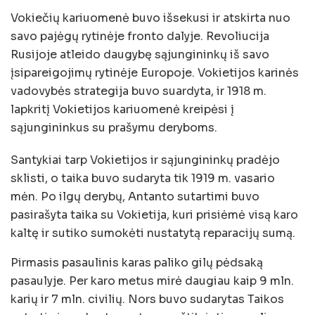
Vokiečių kariuomenė buvo išsekusi ir atskirta nuo
savo pajėgų rytinėje fronto dalyje. Revoliucija
Rusijoje atleido daugybę sąjungininkų iš savo
įsipareigojimų rytinėje Europoje. Vokietijos karinės
vadovybės strategija buvo suardyta, ir 1918 m.
lapkritį Vokietijos kariuomenė kreipėsi į
sąjungininkus su prašymu deryboms.
Santykiai tarp Vokietijos ir sąjungininkų pradėjo
sklisti, o taika buvo sudaryta tik 1919 m. vasario
mėn. Po ilgų derybų, Antanto sutartimi buvo
pasirašyta taika su Vokietija, kuri prisiėmė visą karo
kaltę ir sutiko sumokėti nustatytą reparacijų sumą.
Pirmasis pasaulinis karas paliko gilų pėdsaką
pasaulyje. Per karo metus mirė daugiau kaip 9 mln.
karių ir 7 mln. civilių. Nors buvo sudarytas Taikos