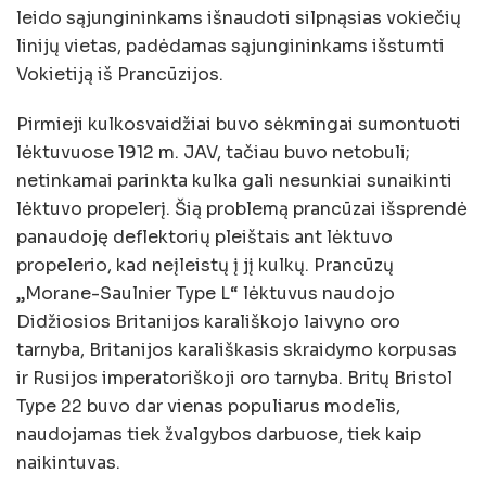
leido sąjungininkams išnaudoti silpnąsias vokiečių
linijų vietas, padėdamas sąjungininkams išstumti
Vokietiją iš Prancūzijos.
Pirmieji kulkosvaidžiai buvo sėkmingai sumontuoti
lėktuvuose 1912 m. JAV, tačiau buvo netobuli;
netinkamai parinkta kulka gali nesunkiai sunaikinti
lėktuvo propelerį. Šią problemą prancūzai išsprendė
panaudoję deflektorių pleištais ant lėktuvo
propelerio, kad neįleistų į jį kulkų. Prancūzų
„Morane-Saulnier Type L“ lėktuvus naudojo
Didžiosios Britanijos karališkojo laivyno oro
tarnyba, Britanijos karališkasis skraidymo korpusas
ir Rusijos imperatoriškoji oro tarnyba. Britų Bristol
Type 22 buvo dar vienas populiarus modelis,
naudojamas tiek žvalgybos darbuose, tiek kaip
naikintuvas.