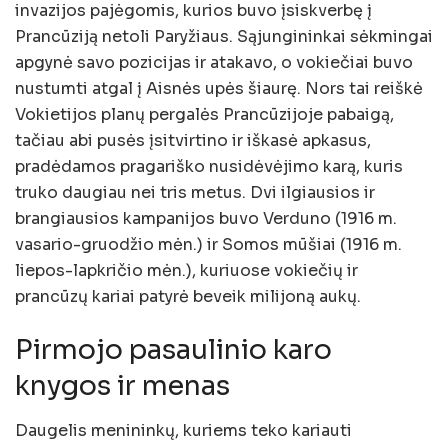
invazijos pajėgomis, kurios buvo įsiskverbę į
Prancūziją netoli Paryžiaus. Sąjungininkai sėkmingai
apgynė savo pozicijas ir atakavo, o vokiečiai buvo
nustumti atgal į Aisnės upės šiaurę. Nors tai reiškė
Vokietijos planų pergalės Prancūzijoje pabaigą,
tačiau abi pusės įsitvirtino ir iškasė apkasus,
pradėdamos pragariško nusidėvėjimo karą, kuris
truko daugiau nei tris metus. Dvi ilgiausios ir
brangiausios kampanijos buvo Verduno (1916 m.
vasario-gruodžio mėn.) ir Somos mūšiai (1916 m.
liepos-lapkričio mėn.), kuriuose vokiečių ir
prancūzų kariai patyrė beveik milijoną aukų.
Pirmojo pasaulinio karo
knygos ir menas
Daugelis menininkų, kuriems teko kariauti