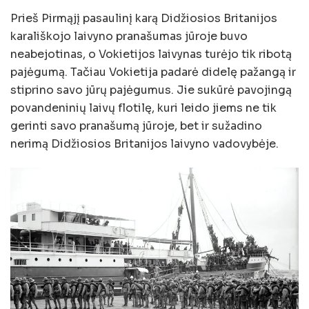
Prieš Pirmąjį pasaulinį karą Didžiosios Britanijos
karališkojo laivyno pranašumas jūroje buvo
neabejotinas, o Vokietijos laivynas turėjo tik ribotą
pajėgumą. Tačiau Vokietija padarė didelę pažangą ir
stiprino savo jūrų pajėgumus. Jie sukūrė pavojingą
povandeninių laivų flotilę, kuri leido jiems ne tik
gerinti savo pranašumą jūroje, bet ir sužadino
nerimą Didžiosios Britanijos laivyno vadovybėje.