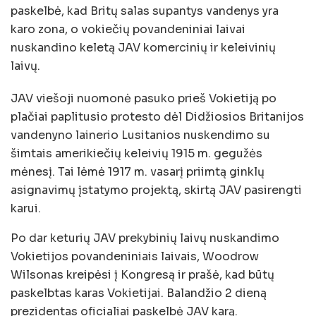
paskelbė, kad Britų salas supantys vandenys yra
karo zona, o vokiečių povandeniniai laivai
nuskandino keletą JAV komercinių ir keleivinių
laivų.
JAV viešoji nuomonė pasuko prieš Vokietiją po
plačiai paplitusio protesto dėl Didžiosios Britanijos
vandenyno lainerio Lusitanios nuskendimo su
šimtais amerikiečių keleivių 1915 m. gegužės
mėnesį. Tai lėmė 1917 m. vasarį priimtą ginklų
asignavimų įstatymo projektą, skirtą JAV pasirengti
karui.
Po dar keturių JAV prekybinių laivų nuskandimo
Vokietijos povandeniniais laivais, Woodrow
Wilsonas kreipėsi į Kongresą ir prašė, kad būtų
paskelbtas karas Vokietijai. Balandžio 2 dieną
prezidentas oficialiai paskelbė JAV karą.