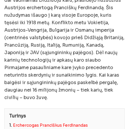
dar vadinamas Didžiuoju karu, prasidėjo nužudžius
Austrijos erchertogą Pranciškų Ferdinandą. Šis
nužudymas išaugo į karą visoje Europoje, kuris
tęsėsi iki 1918 metų. Konflikto metu Vokietija,
Austrijos-Vengrija, Bulgarija ir Osmanų imperija
(centrinės valstybės) kovojo prieš Didžiąją Britaniją,
Prancūziją, Rusiją, Italiją, Rumuniją, Kanadą,
Japoniją ir JAV (sąjungininkų pajėgos). Dėl naujų
karinių technologijų ir apkasų karo siaubo
Pirmajame pasauliniame kare įvyko precedento
neturintis skerdynių ir sunaikinimo lygis. Kai karas
baigėsi ir sąjungininkų pajėgos paskelbė pergalę,
daugiau nei 16 milijonų žmonių – tiek karių, tiek
civilių – buvo žuvę.
Turinys
1.
Erchercogas Pranciškus Ferdinandas