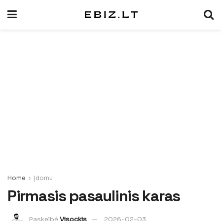
Home
Įdomu
Pirmasis pasaulinis karas
Paskelbė
Visockis
2026-02-03