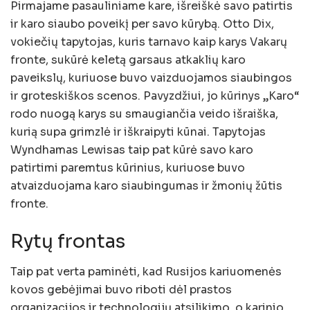
Pirmajame pasauliniame kare, išreiškė savo patirtis
ir karo siaubo poveikį per savo kūrybą. Otto Dix,
vokiečių tapytojas, kuris tarnavo kaip karys Vakarų
fronte, sukūrė keletą garsaus atkaklių karo
paveikslų, kuriuose buvo vaizduojamos siaubingos
ir groteskiškos scenos. Pavyzdžiui, jo kūrinys „Karo“
rodo nuogą karys su smaugiančia veido išraiška,
kurią supa grimzlė ir iškraipyti kūnai. Tapytojas
Wyndhamas Lewisas taip pat kūrė savo karo
patirtimi paremtus kūrinius, kuriuose buvo
atvaizduojama karo siaubingumas ir žmonių žūtis
fronte.
Rytų frontas
Taip pat verta paminėti, kad Rusijos kariuomenės
kovos gebėjimai buvo riboti dėl prastos
organizacijos ir technologijų atsilikimo, o karinio