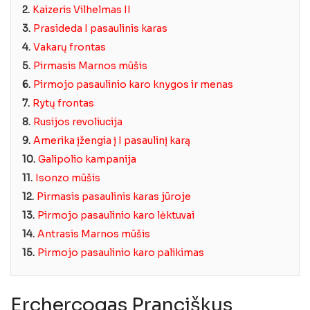
2.
Kaizeris Vilhelmas II
3.
Prasideda I pasaulinis karas
4.
Vakarų frontas
5.
Pirmasis Marnos mūšis
6.
Pirmojo pasaulinio karo knygos ir menas
7.
Rytų frontas
8.
Rusijos revoliucija
9.
Amerika įžengia į I pasaulinį karą
10.
Galipolio kampanija
11.
Isonzo mūšis
12.
Pirmasis pasaulinis karas jūroje
13.
Pirmojo pasaulinio karo lėktuvai
14.
Antrasis Marnos mūšis
15.
Pirmojo pasaulinio karo palikimas
Erchercogas Pranciškus