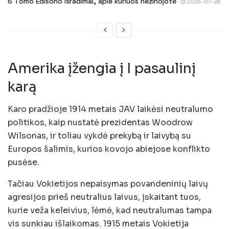
6 Tomo Edisono išradimai, apie kuriuos nežinojote
2026-07-28
Amerika įžengia į I pasaulinį
karą
Karo pradžioje 1914 metais JAV laikėsi neutralumo
politikos, kaip nustatė prezidentas Woodrow
Wilsonas, ir toliau vykdė prekybą ir laivybą su
Europos šalimis, kurios kovojo abiejose konflikto
pusėse.
Tačiau Vokietijos nepaisymas povandeninių laivų
agresijos prieš neutralius laivus, įskaitant tuos,
kurie veža keleivius, lėmė, kad neutralumas tampa
vis sunkiau išlaikomas. 1915 metais Vokietija