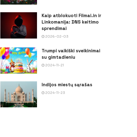
Kaip atblokuoti Filmai.in ir
Linkomanija: DNS keitimo
sprendimai
2026-02-03
Trumpi vaikiški sveikinimai
su gimtadieniu
2024-11-21
Indijos miestų sąrašas
2024-11-23