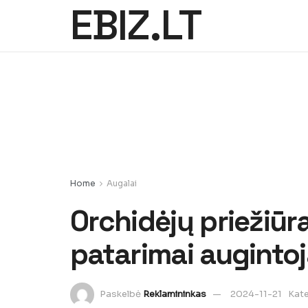
EBIZ.LT
Home
Augalai
Orchidėjų priežiū
patarimai auginto
Paskelbė
Reklamininkas
2024-11-21
Kate