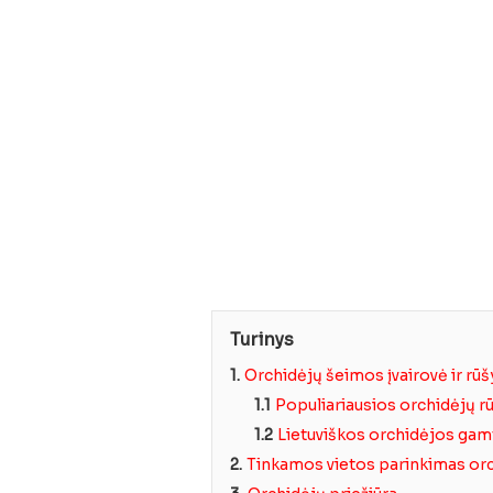
Turinys
1.
Orchidėjų šeimos įvairovė ir rūš
1.1
Populiariausios orchidėjų 
1.2
Lietuviškos orchidėjos gam
2.
Tinkamos vietos parinkimas o