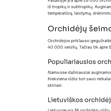
Pasaulyje yra apie 28 000 orchid
iš tropikų ir subtropikų. Auginan
temperatūrą, laistymą, drėkinimą
Orchidėjų šeimos
Orchidėjos priklauso gegužraibin
40 000 veislių. Tačiau tik apie
Populiariausios orc
Namuose dažniausiai auginamos o
Kiekviena rūšis turi savo reikal
skiriasi.
Lietuviškos orchidė
Lietuvoje yra 36 orchidėjų rūšių.