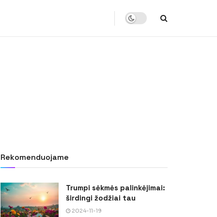
Rekomenduojame
Trumpi sėkmės palinkėjimai:
širdingi žodžiai tau
2024-11-19