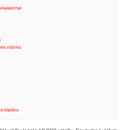
ikalavimai
s
oms rūšims
o klaidos