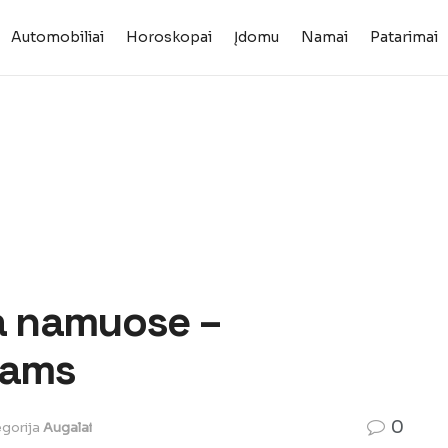
Automobiliai
Horoskopai
Įdomu
Namai
Patarimai
ra namuose –
jams
0
gorija
Augalai