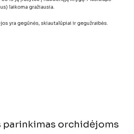
us) laikoma gražiausia.
jos yra gegūnės, skiautalūpiai ir gegužraibės.
s parinkimas orchidėjoms