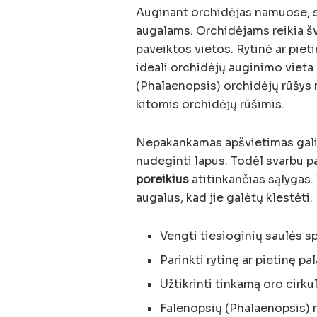
Auginant orchidėjas namuose, sv
augalams. Orchidėjams reikia šv
paveiktos vietos. Rytinė ar piet
ideali orchidėjų auginimo vieta
(Phalaenopsis) orchidėjų rūšys m
kitomis orchidėjų rūšimis.
Nepakankamas apšvietimas gali l
nudeginti lapus. Todėl svarbu p
poreikius
atitinkančias sąlygas. 
augalus, kad jie galėtų klestėti.
Vengti tiesioginių saulės sp
Parinkti rytinę ar pietinę p
Užtikrinti tinkamą oro cirku
Falenopsių (Phalaenopsis) r