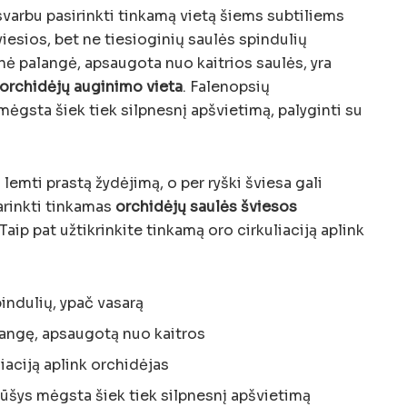
arbu pasirinkti tinkamą vietą šiems subtiliems
iesios, bet ne tiesioginių saulės spindulių
inė palangė, apsaugota nuo kaitrios saulės, yra
orchidėjų auginimo vieta
. Falenopsių
ėgsta šiek tiek silpnesnį apšvietimą, palyginti su
emti prastą žydėjimą, o per ryški šviesa gali
arinkti tinkamas
orchidėjų saulės šviesos
Taip pat užtikrinkite tinkamą oro cirkuliaciją aplink
indulių, ypač vasarą
alangę, apsaugotą nuo kaitros
liaciją aplink orchidėjas
ūšys mėgsta šiek tiek silpnesnį apšvietimą