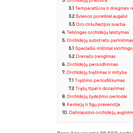
3.
Orchidėjų priežiūra
3.1
Temperatūros ir drėgmės re
3.2
Šviesos poreikiai augalui
3.3
Oro cirkuliacijos svarba
4.
Teisingas orchidėjų laistymas
5.
Orchidėjų substrato parinkima
5.1
Specialūs mišiniai skirting
5.2
Drenažo įrengimas
6.
Orchidėjų persodinimas
7.
Orchidėjų tręšimas ir mityba
7.1
Tręšimo periodiškumas
7.2
Trąšų tipai ir dozavimas
8.
Orchidėjų žydėjimo periodai
9.
Kenkėjų ir ligų prevencija
10.
Dažniausios orchidėjų auginim