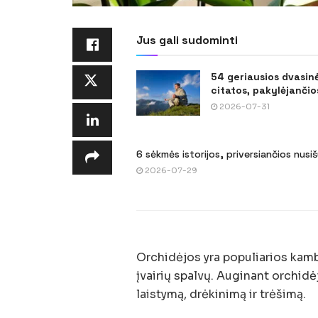
Jus gali sudominti
54 geriausios dvasin
citatos, pakylėjančios
2026-07-31
6 sėkmės istorijos, priversiančios nusi
2026-07-29
Orchidėjos yra populiarios kambar
įvairių spalvų. Auginant orchidėj
laistymą, drėkinimą ir trėšimą.