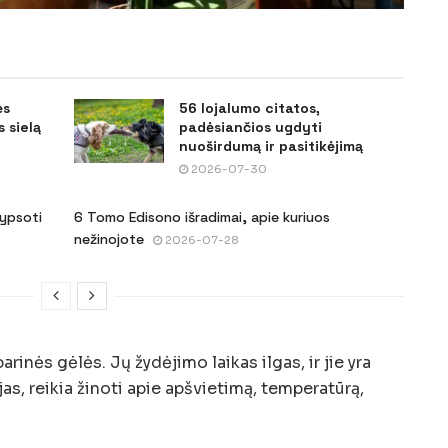
ės
56 lojalumo citatos,
 sielą
padėsiančios ugdyti
nuoširdumą ir pasitikėjimą
2026-07-30
šypsoti
6 Tomo Edisono išradimai, apie kuriuos
nežinojote
2026-07-28
inės gėlės. Jų žydėjimo laikas ilgas, ir jie yra
as, reikia žinoti apie apšvietimą, temperatūrą,