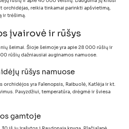
ėjų rūšių ir apie 40 000 veislių. Dauguma jų kilusi
t orchidėjas, reikia tinkamai parinkti apšvietimą,
 ir trėšimą.
 įvairovė ir rūšys
ių šeimai. Šioje šeimoje yra apie 28 000 rūšių ir
 500 rūšių dažniausiai auginamos namuose.
hidėjų rūšys namuose
rchidėjos yra Falenopsis, Raibuolė, Katlėja ir kt.
avimus. Pavyzdžiui, temperatūra, drėgmė ir šviesa
jos gamtoje
 30 iš jų įrašytos į Raudonąją knygą. Plačialapė