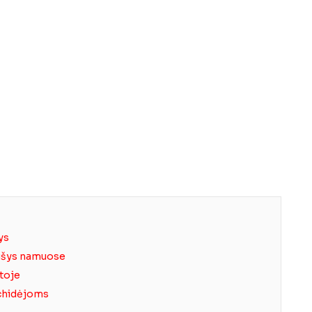
ys
rūšys namuose
toje
rchidėjoms