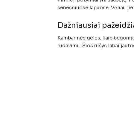
senesniuose lapuose. Vėliau jie 
Dažniausiai pažeidž
Kambarinės gėlės, kaip begonijos,
rudavimu. Šios rūšys labai jaut