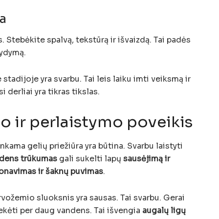
ka
. Stebėkite spalvą, tekstūrą ir išvaizdą. Tai padės
 gydymą.
tadijoje yra svarbu. Tai leis laiku imti veiksmą ir
 derliai yra tikras tikslas.
 ir perlaistymo poveikis
inkama gelių priežiūra yra būtina. Svarbu laistyti
dens trūkumas
gali sukelti lapų
sausėjimą ir
onavimas ir šaknų puvimas
.
irvožemio sluoksnis yra sausas. Tai svarbu. Gerai
kėti per daug vandens. Tai išvengia
augalų ligų