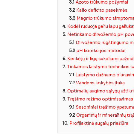
3.1
Azoto trūkumo požymiai
3.2
Kalio deficito pasekmės
3.3
Magnio trūkumo simptoma
4.
Kodėl ruduoja geliu lapu galiukai
5.
Netinkamo dirvožemio pH pove
5.1
Dirvožemio rūgštingumo m
5.2
pH korekcijos metodai
6.
Kenkėjų ir ligų sukeliami pažei
7.
Tinkamos laistymo technikos s
7.1
Laistymo dažnumo planavi
7.2
Vandens kokybės įtaka
8.
Optimalių augimo sąlygų užtikr
9.
Tręšimo režimo optimizavimas
9.1
Sezoniniai tręšimo ypatum
9.2
Organinių ir mineralinių tr
10.
Profilaktinė augalų priežiūra