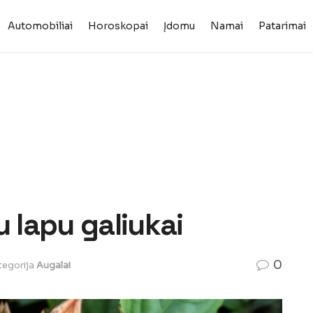
Automobiliai
Horoskopai
Įdomu
Namai
Patarimai
u lapu galiukai
0
tegorija
Augalai