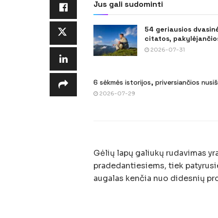
Jus gali sudominti
54 geriausios dvasin
citatos, pakylėjančios
2026-07-31
6 sėkmės istorijos, priversiančios nusi
2026-07-29
Gėlių lapų galiukų rudavimas yr
pradedantiesiems, tiek patyrusi
augalas kenčia nuo didesnių pr