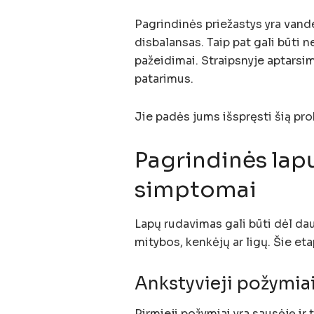
Pagrindinės priežastys yra van
disbalansas. Taip pat gali būti 
pažeidimai. Straipsnyje aptarsim
patarimus.
Jie padės jums išspręsti šią pro
Pagrindinės lapų
simptomai
Lapų rudavimas gali būti dėl dau
mitybos, kenkėjų ar ligų. Šie et
Ankstyvieji požymia
Pirmieji požymiai yra sausėję ir