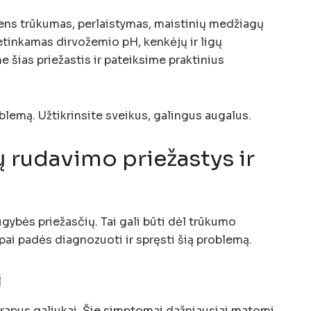
dens trūkumas, perlaistymas, maistinių medžiagų
netinkamas dirvožemio pH, kenkėjų ir ligų
e šias priežastis ir pateiksime praktinius
blemą. Užtikrinsite sveikus, galingus augalus.
 rudavimo priežastys ir
gybės priežasčių. Tai gali būti dėl trūkumo
apai padės diagnozuoti ir spręsti šią problemą.
i
 trapus galiukai. Šie simptomai dažniausiai matomi