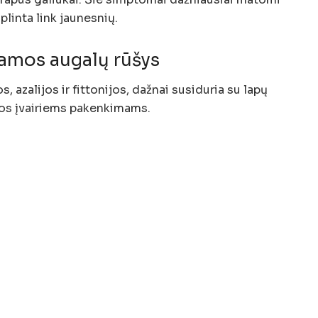
plinta link jaunesnių.
iamos augalų rūšys
 azalijos ir fittonijos, dažnai susiduria su lapų
rios įvairiems pakenkimams.