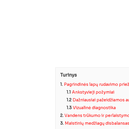
Turinys
1.
Pagrindinės lapų rudavimo prie
1.1
Ankstyvieji požymiai
1.2
Dažniausiai pažeidžiamos a
1.3
Vizualinė diagnostika
2.
Vandens trūkumo ir perlaistymo
3.
Maistinių medžiagų disbalansa