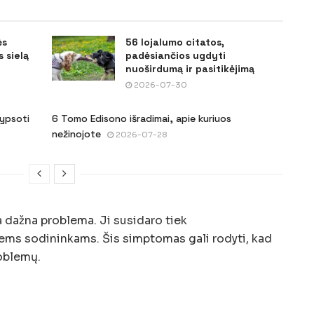
ės
56 lojalumo citatos,
 sielą
padėsiančios ugdyti
nuoširdumą ir pasitikėjimą
2026-07-30
šypsoti
6 Tomo Edisono išradimai, apie kuriuos
nežinojote
2026-07-28
a dažna problema. Ji susidaro tiek
ems sodininkams. Šis simptomas gali rodyti, kad
oblemų.