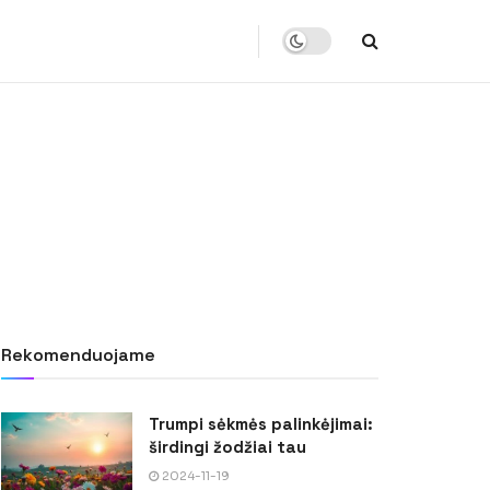
Rekomenduojame
Trumpi sėkmės palinkėjimai:
širdingi žodžiai tau
2024-11-19