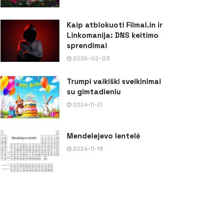
Kaip atblokuoti Filmai.in ir
Linkomanija: DNS keitimo
sprendimai
2026-02-03
Trumpi vaikiški sveikinimai
su gimtadieniu
2024-11-21
Mendelejevo lentelė
2024-11-19