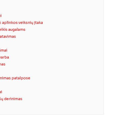
i
: aplinkos veiksnių įtaka
ikis augalams
atavimas
dimai
varba
mas
inimas patalpose
ai
ąšų derinimas