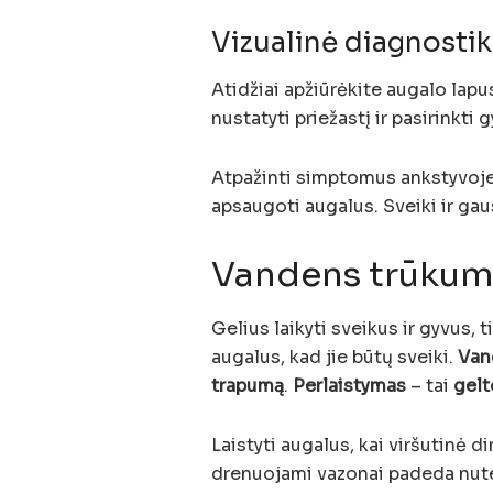
Vizualinė diagnosti
Atidžiai apžiūrėkite augalo lapus
nustatyti priežastį ir pasirinkti
Atpažinti simptomus ankstyvoje s
apsaugoti augalus. Sveiki ir gausi
Vandens trūkumo
Gelius laikyti sveikus ir gyvus, t
augalus, kad jie būtų sveiki.
Van
trapumą
.
Perlaistymas
– tai
gelt
Laistyti augalus, kai viršutinė d
drenuojami vazonai padeda nute