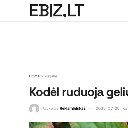
EBIZ.LT
Home
Augalai
Kodėl ruduoja geli
Paskelbė
Reklamininkas
2025-07-28
Ka