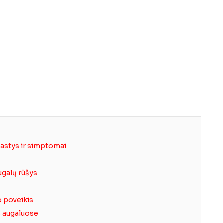
žastys ir simptomai
ugalų rūšys
 poveikis
s augaluose