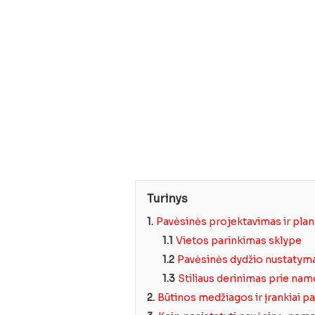
Turinys
1.
Pavėsinės projektavimas ir pla
1.1
Vietos parinkimas sklype
1.2
Pavėsinės dydžio nustatym
1.3
Stiliaus derinimas prie nam
2.
Būtinos medžiagos ir įrankiai p