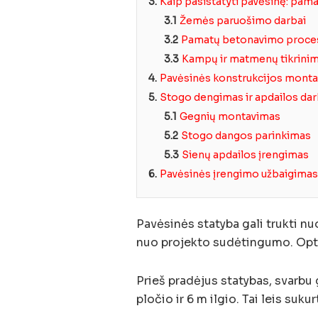
3.
Kaip pasistatyti pavėsinę: pam
3.1
Žemės paruošimo darbai
3.2
Pamatų betonavimo proce
3.3
Kampų ir matmenų tikrini
4.
Pavėsinės konstrukcijos mont
5.
Stogo dengimas ir apdailos dar
5.1
Gegnių montavimas
5.2
Stogo dangos parinkimas
5.3
Sienų apdailos įrengimas
6.
Pavėsinės įrengimo užbaigimas
Pavėsinės statyba gali trukti nuo
nuo projekto sudėtingumo. Opt
Prieš pradėjus statybas, svarbu
pločio ir 6 m ilgio. Tai leis suku