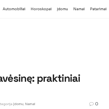
Automobiliai
Horoskopai
Įdomu
Namai
Patarimai
avėsinę: praktiniai
0
tegorija
Įdomu
,
Namai