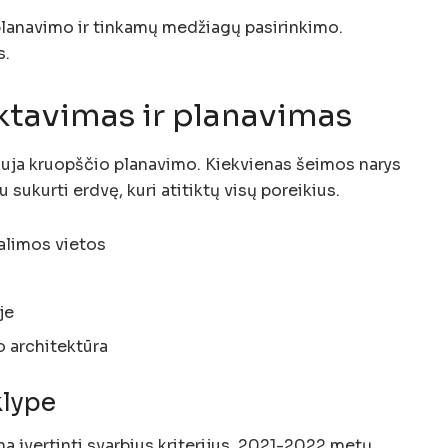
planavimo ir tinkamų medžiagų pasirinkimo.
s.
ktavimas ir planavimas
auja kruopščio planavimo. Kiekvienas šeimos narys
u sukurti erdvę, kuri atitiktų visų poreikius.
galimos vietos
je
o architektūra
klype
na įvertinti svarbius kriterijus. 2021-2022 metų