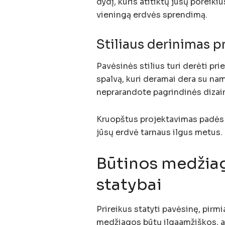
dydį, kuris atitiktų jūsų poreiki
vieningą erdvės sprendimą.
Stiliaus derinimas p
Pavėsinės stilius turi derėti pr
spalvą, kuri deramai dera su na
neprarandote pagrindinės dizai
Kruopštus projektavimas padės 
jūsų erdvė tarnaus ilgus metus.
Būtinos medžiago
statybai
Prireikus statyti pavėsinę, pirmi
medžiagos būtų ilgaamžiškos, at