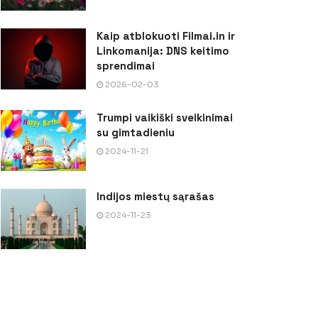
Kaip atblokuoti Filmai.in ir
Linkomanija: DNS keitimo
sprendimai
2026-02-03
Trumpi vaikiški sveikinimai
su gimtadieniu
2024-11-21
Indijos miestų sąrašas
2024-11-23