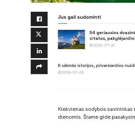
Jus gali sudominti
54 geriausios dvasin
citatos, pakylėjančios
2026-07-31
6 sėkmės istorijos, priversiančios nusi
2026-07-29
Kiekvienas sodybos savininkas n
dienomis. Šiame gide pasakysime