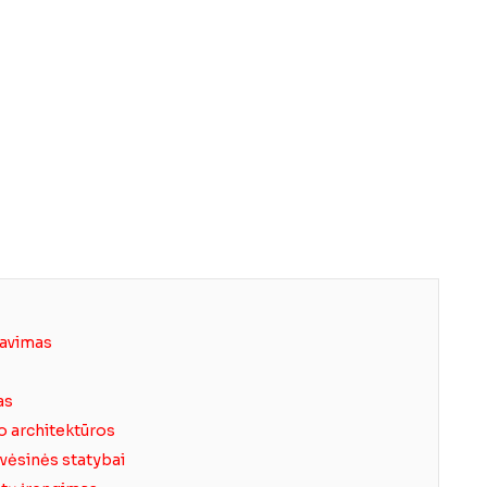
navimas
as
o architektūros
avėsinės statybai