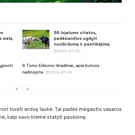
ės
56 lojalumo citatos,
 sielą
padėsiančios ugdyti
nuoširdumą ir pasitikėjimą
2026-07-30
šypsoti
6 Tomo Edisono išradimai, apie kuriuos
nežinojote
2026-07-28
ori turėti erdvę lauke. Tai padės mėgautis vasaros
, kaip savo kieme statyti pavėsinę.