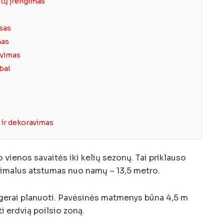
atų įrengimas
sas
mas
avimas
bai
 ir dekoravimas
 vienos savaitės iki kelių sezonų. Tai priklauso
imalus atstumas nuo namų – 13,5 metro.
 gerai planuoti. Pavėsinės matmenys būna 4,5 m
rti erdvią poilsio zoną.