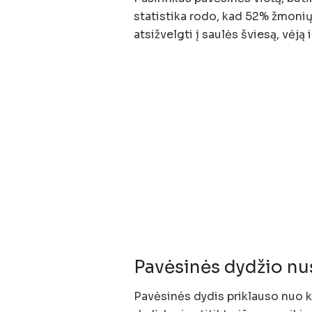
statistika rodo, kad 52% žmonių 
atsižvelgti į saulės šviesą, vėją 
Pavėsinės dydžio n
Pavėsinės dydis priklauso nuo k