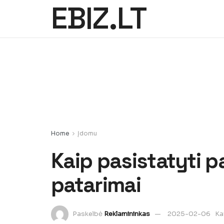
EBIZ.LT
Home
Įdomu
Kaip pasistatyti p
patarimai
Paskelbė
Reklamininkas
2025-02-06
Ka