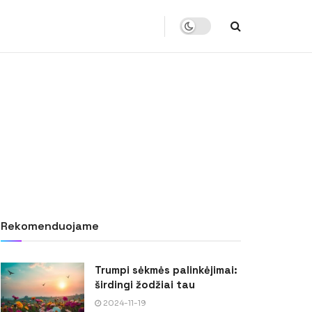
Rekomenduojame
Trumpi sėkmės palinkėjimai:
širdingi žodžiai tau
2024-11-19