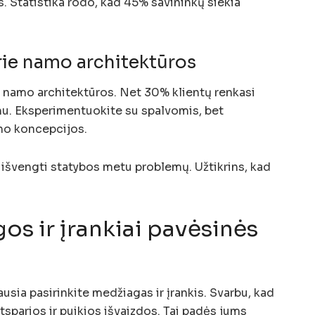
us. Statistika rodo, kad 45% savininkų siekia
rie namo architektūros
ie namo architektūros. Net 30% klientų renkasi
mu. Eksperimentuokite su spalvomis, bet
no koncepcijos.
išvengti statybos metu problemų. Užtikrins, kad
s ir įrankiai pavėsinės
ausia pasirinkite medžiagas ir įrankis. Svarbu, kad
sparios ir puikios išvaizdos. Tai padės jums