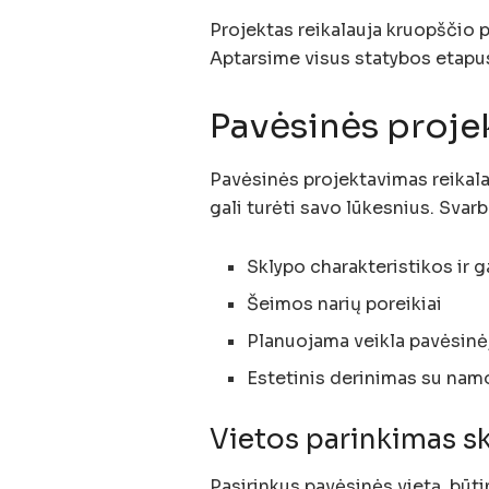
Projektas reikalauja kruopščio 
Aptarsime visus statybos etapu
Pavėsinės proje
Pavėsinės projektavimas reikal
gali turėti savo lūkesnius. Svarb
Sklypo charakteristikos ir 
Šeimos narių poreikiai
Planuojama veikla pavėsinė
Estetinis derinimas su nam
Vietos parinkimas s
Pasirinkus pavėsinės vietą, būti