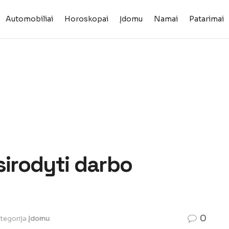
Automobiliai
Horoskopai
Įdomu
Namai
Patarimai
sirodyti darbo
0
tegorija
Įdomu