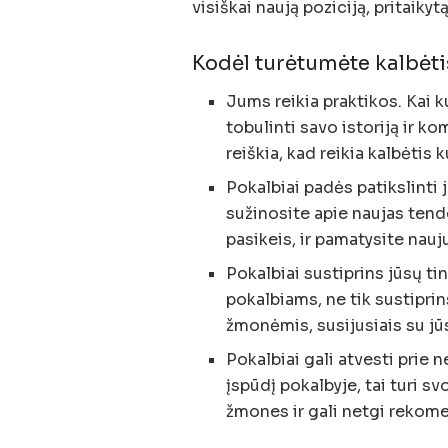
visiškai naują poziciją, pritaikyt
Kodėl turėtumėte kalbėti
Jums reikia praktikos. Kai k
tobulinti savo istoriją ir ko
reiškia, kad reikia kalbėtis 
Pokalbiai padės patikslinti
sužinosite apie naujas tende
pasikeis, ir pamatysite nauj
Pokalbiai sustiprins jūsų ti
pokalbiams, ne tik sustiprin
žmonėmis, susijusiais su jūs
Pokalbiai gali atvesti prie n
įspūdį pokalbyje, tai turi sv
žmones ir gali netgi rekom