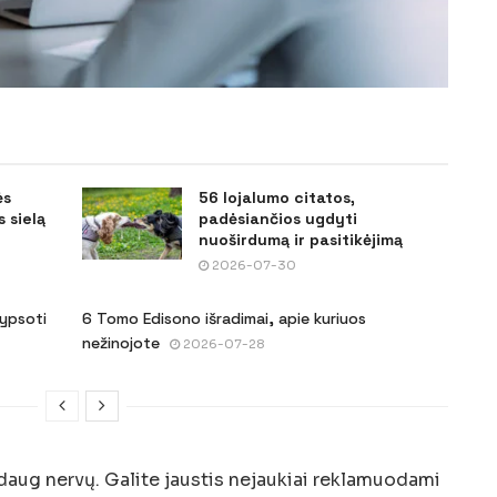
ės
56 lojalumo citatos,
 sielą
padėsiančios ugdyti
nuoširdumą ir pasitikėjimą
2026-07-30
šypsoti
6 Tomo Edisono išradimai, apie kuriuos
nežinojote
2026-07-28
 daug nervų. Galite jaustis nejaukiai reklamuodami