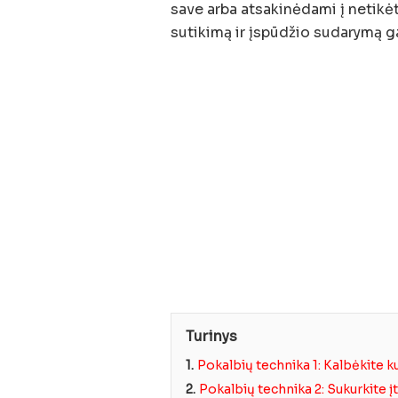
save arba atsakinėdami į netikė
sutikimą ir įspūdžio sudarymą ga
Turinys
1.
Pokalbių technika 1: Kalbėkite k
2.
Pokalbių technika 2: Sukurkite į