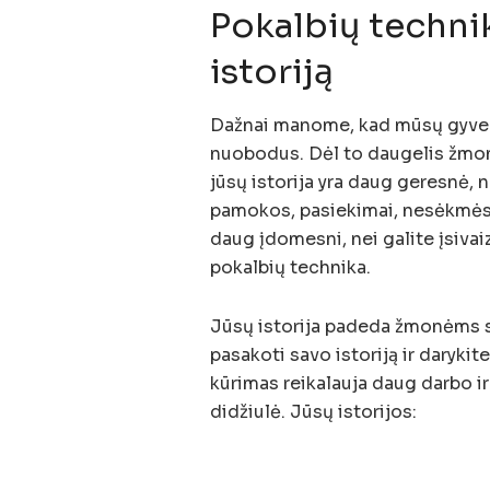
Pokalbių technik
istoriją
Dažnai manome, kad mūsų gyvenima
nuobodus. Dėl to daugelis žmon
jūsų istorija yra daug geresnė,
pamokos, pasiekimai, nesėkmės ir
daug įdomesni, nei galite įsivai
pokalbių technika.
Jūsų istorija padeda žmonėms su
pasakoti savo istoriją ir darykite
kūrimas reikalauja daug darbo ir 
didžiulė. Jūsų istorijos: