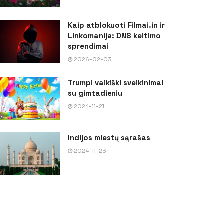
Kaip atblokuoti Filmai.in ir
Linkomanija: DNS keitimo
sprendimai
2026-02-03
Trumpi vaikiški sveikinimai
su gimtadieniu
2024-11-21
Indijos miestų sąrašas
2024-11-23