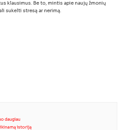
tus klausimus. Be to, mintis apie naujų žmonių
li sukelti stresą ar nerimą.
uo daugiau
tikinamą istoriją