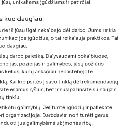
ą jūsų unikaliems įgūdžiams ir patirčiai.
s kuo daugiau:
urie iš jūsų ilgai nekalbėjo dėl darbo. Jums reikia
munikacijos įgūdžius, o tai reikalauja praktikos. Tai
kuo daugiau.
 jūsų darbo paiešką. Dalyvaudami pokalbiuose,
ncijas, pozicijas ir galimybes, jūsų požiūris
us kelius, kurių anksčiau nepastebėjote.
nklą. Kai kreipsitės į savo tinklą dėl rekomendacijų
site esamus ryšius, bet ir susipažinsite su naujais
ų tinklu.
etikėtų galimybių. Jei turite įgūdžių ir paliekate
orį organizacijoje. Darbdaviai nori turėti gerus
enduoti jus galimybėms už įmonės ribų.