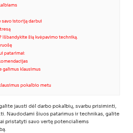
kalbiams
 savo istoriją darbui
stresą
 Išbandykite šią kvėpavimo techniką.
iruošę
i patarimai:
ekomendacijas
e galimus klausimus
 klausimus pokalbio metu
alite jausti dėl darbo pokalbių, svarbu prisiminti,
kti. Naudodami šiuos patarimus ir technikas, galite
ai pristatyti savo vertę potencialiems
bą.