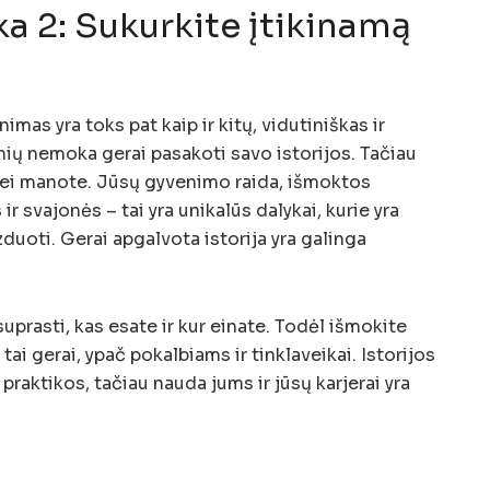
a 2: Sukurkite įtikinamą
s yra toks pat kaip ir kitų, vidutiniškas ir
ių nemoka gerai pasakoti savo istorijos. Tačiau
 nei manote. Jūsų gyvenimo raida, išmoktos
 svajonės – tai yra unikalūs dalykai, kurie yra
zduoti. Gerai apgalvota istorija yra galinga
prasti, kas esate ir kur einate. Todėl išmokite
 tai gerai, ypač pokalbiams ir tinklaveikai. Istorijos
praktikos, tačiau nauda jums ir jūsų karjerai yra