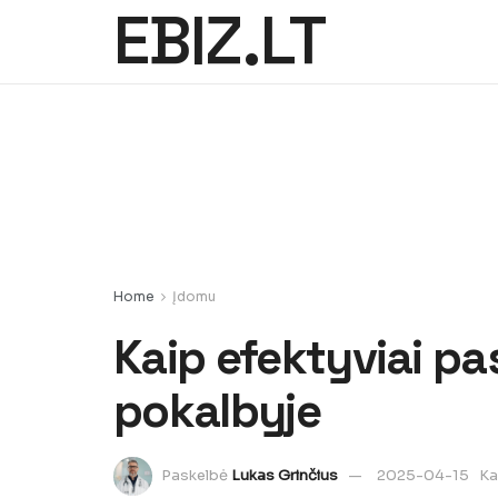
EBIZ.LT
Home
Įdomu
Kaip efektyviai pa
pokalbyje
Paskelbė
Lukas Grinčius
2025-04-15
Ka