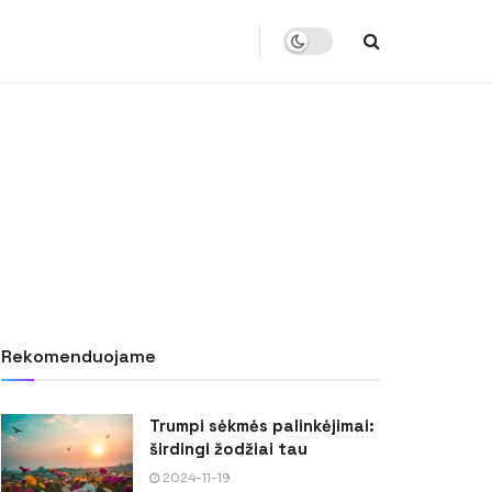
Rekomenduojame
Trumpi sėkmės palinkėjimai:
širdingi žodžiai tau
2024-11-19