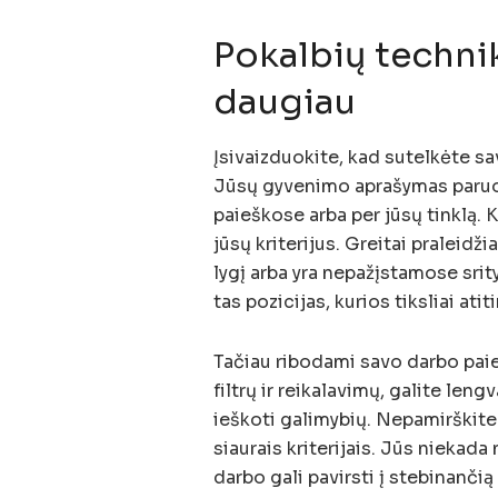
Pokalbių technik
daugiau
Įsivaizduokite, kad sutelkėte sa
Jūsų gyvenimo aprašymas paruoš
paieškose arba per jūsų tinklą. Ka
jūsų kriterijus. Greitai praleid
lygį arba yra nepažįstamose srity
tas pozicijas, kurios tiksliai ati
Tačiau ribodami savo darbo paieš
filtrų ir reikalavimų, galite leng
ieškoti galimybių. Nepamirškit
siaurais kriterijais. Jūs niekad
darbo gali pavirsti į stebinanči