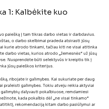
a 1: Kalbėkite kuo
vo paiešką į tam tikras darbo vietas ir darbdavius.
tas, o darbo skelbimai pradeda atsirasti jūsų
i kurie atrodo tinkami, tačiau kiti ne visai atitinka
žiate darbo vietas, kurios atrodo „žemesnės“ už jūsų
se. Nusprendėte būti selektyvūs ir kreiptis tik į
tinka jūsų paieškos kriterijus.
ką, ribojate ir galimybes. Kai sukuriate per daug
vai praleisti galimybes. Tokiu atveju reikia aktyviai
e galimybių dalyvauti pokalbiuose, remdamiesi
a nežinote, kada pokalbis dėl „ne visai tinkamo“
ą atitiktį, rekomendaciją kitam darbo pasiūlymui ar