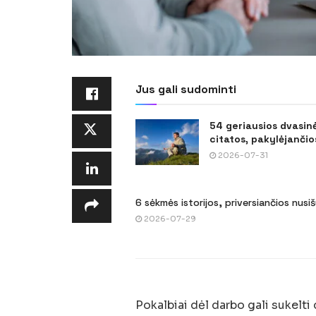
Jus gali sudominti
54 geriausios dvasin
citatos, pakylėjančios
2026-07-31
6 sėkmės istorijos, priversiančios nusi
2026-07-29
Pokalbiai dėl darbo gali sukelti