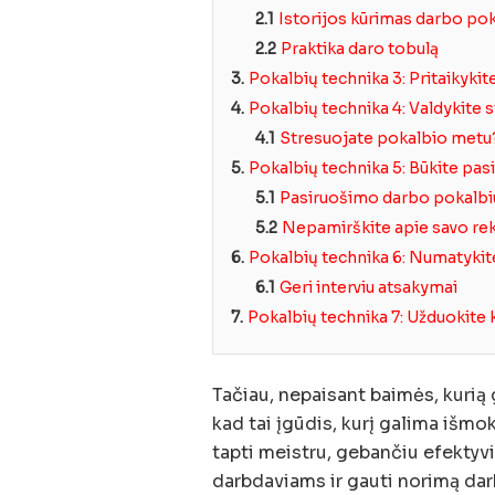
2.1
Istorijos kūrimas darbo po
2.2
Praktika daro tobulą
3.
Pokalbių technika 3: Pritaikykite
4.
Pokalbių technika 4: Valdykite 
4.1
Stresuojate pokalbio metu?
5.
Pokalbių technika 5: Būkite pas
5.1
Pasiruošimo darbo pokalbiu
5.2
Nepamirškite apie savo r
6.
Pokalbių technika 6: Numatykit
6.1
Geri interviu atsakymai
7.
Pokalbių technika 7: Užduokite
Tačiau, nepaisant baimės, kurią g
kad tai įgūdis, kurį galima išmo
tapti meistru, gebančiu efektyvi
darbdaviams ir gauti norimą dar