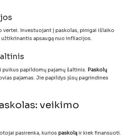
ijos
o vertei. Investuojant į paskolas, pinigai išlaiko
 užtikrinantis apsaugą nuo infliacijos.
ltinis
ti puikus papildomų pajamų šaltinis.
Paskolų
tovias pajamas. Jie papildys jūsų pagrindines
paskolas: veikimo
uotojai pasirenka, kurios
paskolą
ir kiek finansuoti.