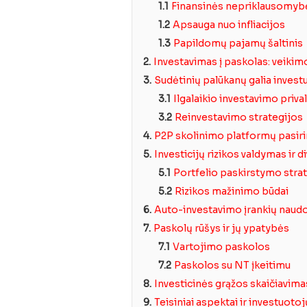
1.1
Finansinės nepriklausomyb
1.2
Apsauga nuo infliacijos
1.3
Papildomų pajamų šaltinis
2.
Investavimas į paskolas: veikim
3.
Sudėtinių palūkanų galia invest
3.1
Ilgalaikio investavimo priva
3.2
Reinvestavimo strategijos
4.
P2P skolinimo platformų pasir
5.
Investicijų rizikos valdymas ir d
5.1
Portfelio paskirstymo stra
5.2
Rizikos mažinimo būdai
6.
Auto-investavimo įrankių naud
7.
Paskolų rūšys ir jų ypatybės
7.1
Vartojimo paskolos
7.2
Paskolos su NT įkeitimu
8.
Investicinės grąžos skaičiavima
9.
Teisiniai aspektai ir investuoto