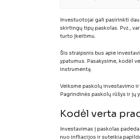
Investuotojai gali pasirinkti dau
skirtingų tipų paskolas. Pvz., 
turto įkeitimu.
Šis straipsnis bus apie investav
ypatumus. Pasakysime, kodėl vert
instrumentą.
Veiksme paskolų investavimo ir k
Pagrindinės paskolų rūšys ir jų
Kodėl verta prad
Investavimas į paskolas padeda
nuo infliacijos ir suteikia papil