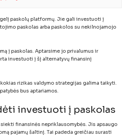
gelį paskolų platformų. Jie gali investuoti į
vartojimo paskolas arba paskolos su nekilnojamojo
imą į paskolas. Aptarsime jo privalumus ir
a investuoti į šį alternatyvų finansinį
okias rizikas valdymo strategijas galima taikyti.
 ypatybės bus aptariamos.
ėti investuoti į paskolas
 siekti finansinės nepriklausomybės. Jis apsaugo
domą pajamų šaltinį. Tai padeda greičiau surasti