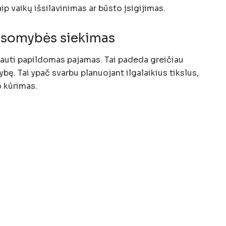
p vaikų išsilavinimas ar būsto įsigijimas.
usomybės siekimas
 gauti papildomas pajamas. Tai padeda greičiau
bę. Tai ypač svarbu planuojant ilgalaikius tikslus,
o kūrimas.