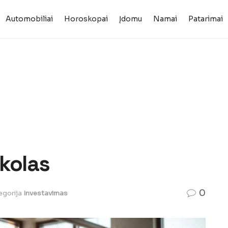
Automobiliai
Horoskopai
Įdomu
Namai
Patarimai
skolas
0
egorija
Investavimas