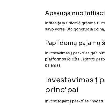
Apsauga nuo infliac
Infliacija yra didelė grėsmė turt
savo vertę. Jie generuoja pelną,
Papildomų pajamų ša
Investavimas į paskolas gali bū
platformos
leidžia uždirbti pas
pajamas.
Investavimas į 
principai
Investuojant į
paskolas
, invest