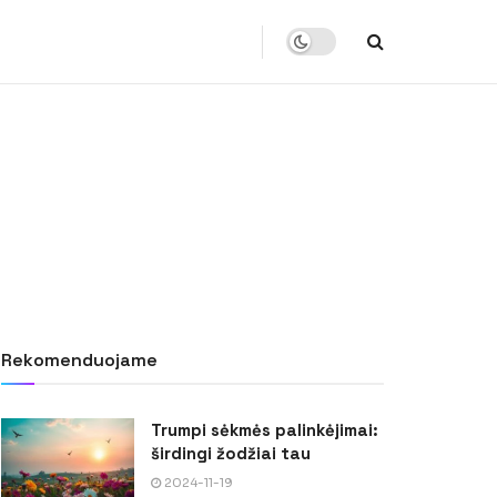
Rekomenduojame
Trumpi sėkmės palinkėjimai:
širdingi žodžiai tau
2024-11-19