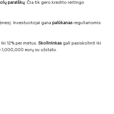
olų paraiškų
. Čia tik gero kredito reitingo
ėnesį. Investuotojai gana
palūkanas
reguliariomis
 iki 12% per metus.
Skolininkas
gali pasiskolinti iki
i 1,000,000 eurų su užstatu.