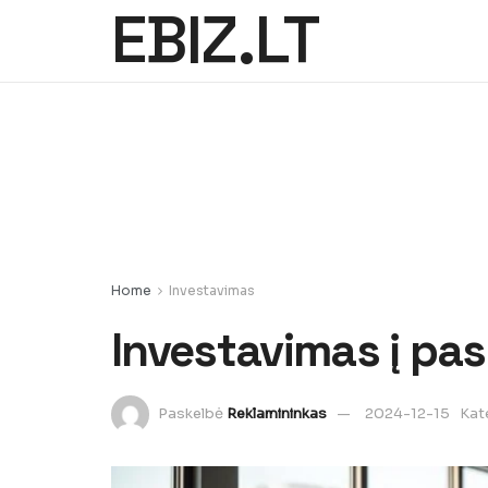
EBIZ.LT
Home
Investavimas
Investavimas į pa
Paskelbė
Reklamininkas
2024-12-15
Kat