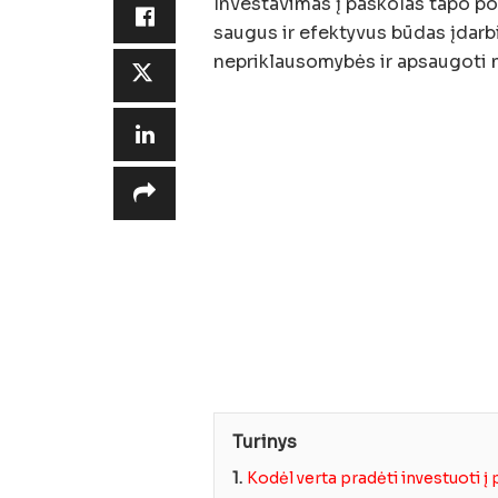
Investavimas į paskolas tapo po
saugus ir efektyvus būdas įdarbi
nepriklausomybės ir apsaugoti n
Turinys
1.
Kodėl verta pradėti investuoti į