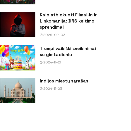
Kaip atblokuoti Filmai.in ir
Linkomanija: DNS keitimo
sprendimai
2026-02-03
Trumpi vaikiški sveikinimai
su gimtadieniu
2024-11-21
Indijos miestų sąrašas
2024-11-23