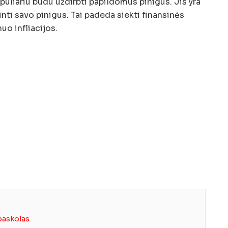
puliariu būdu uždirbti papildomus pinigus. Jis yra
nti savo pinigus. Tai padeda siekti finansinės
uo infliacijos.
 paskolas