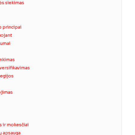
ės siekimas
o principai
uojant
lumai
inkimas
iversifikavimas
tegijos
ojimas
s ir mokesčiai
jų apsauga