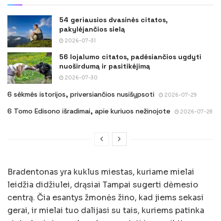
54 geriausios dvasinės citatos,
pakylėjančios sielą
2026-07-31
56 lojalumo citatos, padėsiančios ugdyti
nuoširdumą ir pasitikėjimą
2026-07-30
6 sėkmės istorijos, priversiančios nusišypsoti
2026-07-29
6 Tomo Edisono išradimai, apie kuriuos nežinojote
2026-07-28
Bradentonas yra kuklus miestas, kuriame mielai
leidžia didžiulei, drąsiai Tampai sugerti dėmesio
centrą. Čia esantys žmonės žino, kad jiems sekasi
gerai, ir mielai tuo dalijasi su tais, kuriems patinka