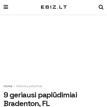
Home
Kelionių patarimai
9 geriausi paplūdimiai
Bradenton, FL