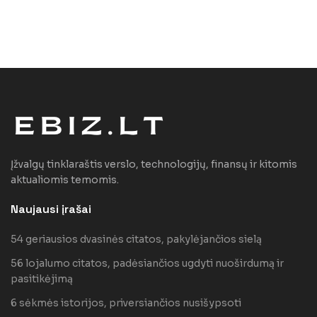
Įžvalgų tinklaraštis verslo, technologijų, finansų ir kitomis
aktualiomis temomis.
Naujausi įrašai
54 geriausios dvasinės citatos, pakylėjančios sielą
56 lojalumo citatos, padėsiančios ugdyti nuoširdumą ir
pasitikėjimą
6 sėkmės istorijos, priversiančios nusišypsoti