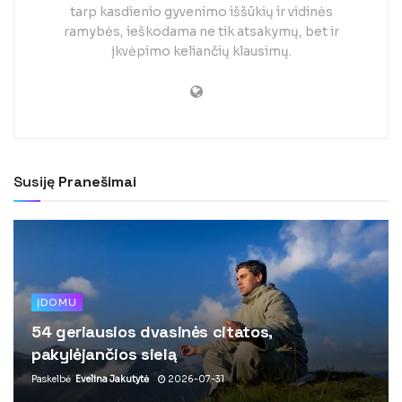
tarp kasdienio gyvenimo iššūkių ir vidinės
ramybės, ieškodama ne tik atsakymų, bet ir
įkvėpimo keliančių klausimų.
Susiję
Pranešimai
ĮDOMU
54 geriausios dvasinės citatos,
pakylėjančios sielą
Paskelbė
Evelina Jakutytė
2026-07-31