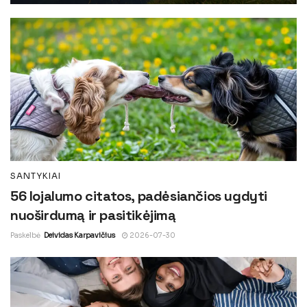
SANTYKIAI
56 lojalumo citatos, padėsiančios ugdyti
nuoširdumą ir pasitikėjimą
Paskelbė
Deividas Karpavičius
2026-07-30