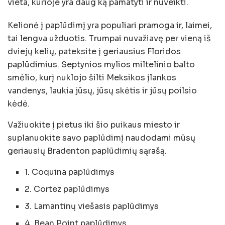
vieta, kurioje yra daug ką pamatyti ir nuveikti.
Kelionė į paplūdimį yra populiari pramoga ir, laimei,
tai lengva užduotis. Trumpai nuvažiavę per vieną iš
dviejų kelių, pateksite į geriausius Floridos
paplūdimius. Septynios mylios miltelinio balto
smėlio, kurį nuklojo šilti Meksikos įlankos
vandenys, laukia jūsų, jūsų skėtis ir jūsų poilsio
kėdė.
Važiuokite į pietus iki šio puikaus miesto ir
suplanuokite savo paplūdimį naudodami mūsų
geriausių Bradenton paplūdimių sąrašą.
1. Coquina paplūdimys
2. Cortez paplūdimys
3. Lamantinų viešasis paplūdimys
4. Bean Point paplūdimys