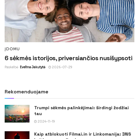
ĮDOMU
6 sėkmės istorijos, priversiančios nusišypsoti
Paskelbė
Evelina Jakutytė
2026-07-29
Rekomenduojame
Trumpi sėkmės palinkėjimai: širdingi žodžiai
tau
2024-11-19
Kaip atblokuoti Filmai.in ir Linkomanija: DNS