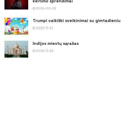
keitimo sprendimai
2026-02-03
Trumpi vaikiški sveikinimai su gimtadieniu
2024-11-21
Indijos miestų sąrašas
2024-11-23