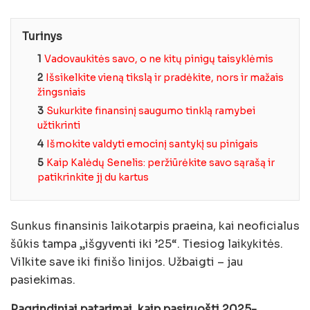
Turinys
1
Vadovaukitės savo, o ne kitų pinigų taisyklėmis
2
Išsikelkite vieną tikslą ir pradėkite, nors ir mažais
žingsniais
3
Sukurkite finansinį saugumo tinklą ramybei
užtikrinti
4
Išmokite valdyti emocinį santykį su pinigais
5
Kaip Kalėdų Senelis: peržiūrėkite savo sąrašą ir
patikrinkite jį du kartus
Sunkus finansinis laikotarpis praeina, kai neoficialus
šūkis tampa „išgyventi iki ’25“. Tiesiog laikykitės.
Vilkite save iki finišo linijos. Užbaigti – jau
pasiekimas.
Pagrindiniai patarimai, kaip pasiruošti 2025-