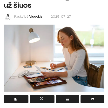
už šiuos
Paskelbė
Visockis
2025-07-27