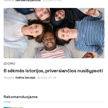
Paskelbė
Deividas Karpavičius
2026-07-30
ĮDOMU
6 sėkmės istorijos, priversiančios nusišypsoti
Paskelbė
Evelina Jakutytė
2026-07-29
Rekomenduojame