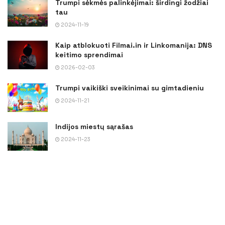
Trumpi sėkmės palinkėjimai: širdingi žodžiai
tau
2024-11-19
Kaip atblokuoti Filmai.in ir Linkomanija: DNS
keitimo sprendimai
2026-02-03
Trumpi vaikiški sveikinimai su gimtadieniu
2024-11-21
Indijos miestų sąrašas
2024-11-23