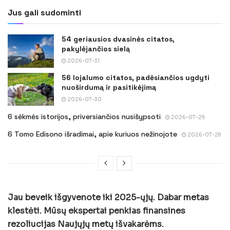
Jus gali sudominti
54 geriausios dvasinės citatos,
pakylėjančios sielą
2026-07-31
56 lojalumo citatos, padėsiančios ugdyti
nuoširdumą ir pasitikėjimą
2026-07-30
6 sėkmės istorijos, priversiančios nusišypsoti
2026-07-29
6 Tomo Edisono išradimai, apie kuriuos nežinojote
2026-07-28
Jau beveik išgyvenote iki 2025-ųjų. Dabar metas
klestėti. Mūsų ekspertai penkias finansines
rezoliucijas Naujųjų metų išvakarėms.