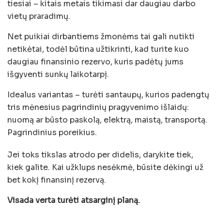
tiesiai – kitais metais tikimasi dar daugiau darbo
vietų praradimų.
Net puikiai dirbantiems žmonėms tai gali nutikti
netikėtai, todėl būtina užtikrinti, kad turite kuo
daugiau finansinio rezervo, kuris padėtų jums
išgyventi sunkų laikotarpį.
Idealus variantas – turėti santaupų, kurios padengtų
tris mėnesius pagrindinių pragyvenimo išlaidų:
nuomą ar būsto paskolą, elektrą, maistą, transportą.
Pagrindinius poreikius.
Jei toks tikslas atrodo per didelis, darykite tiek,
kiek galite. Kai užklups nesėkmė, būsite dėkingi už
bet kokį finansinį rezervą.
Visada verta turėti atsarginį planą.