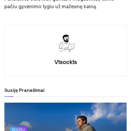
pačiu gyvenimo lygiu už mažesnę kainą.
Visockis
Susiję
Pranešimai
ĮDOMU