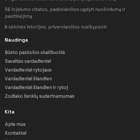
56 lojalumo citatos, padėsiančios ugdyti nuoširdumą ir
pasitikėjimą
6 sėkmės istorijos, priversiančios nusišypsoti
Naudinga
Būsto paskolos skaičiuoklė
Savaitės vardadieniai
Vardadieniai rytojaus
Vardadieniai šiandien
Vardadieniai šiandien ir rytoj
Zodiako ženklų suderinamumas
Kita
Apie mus
Kontaktai