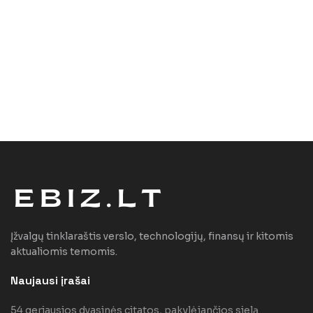
Įžvalgų tinklaraštis verslo, technologijų, finansų ir kitomis
aktualiomis temomis.
Naujausi įrašai
54 geriausios dvasinės citatos, pakylėjančios sielą