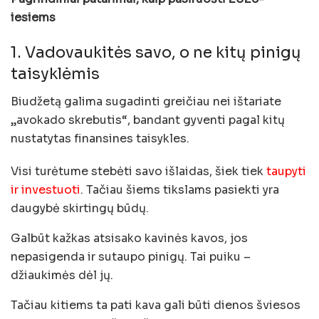
iesiems
1. Vadovaukitės savo, o ne kitų pinigų
taisyklėmis
Biudžetą galima sugadinti greičiau nei ištariate
„avokado skrebutis“, bandant gyventi pagal kitų
nustatytas finansines taisykles.
Visi turėtume stebėti savo išlaidas, šiek tiek
taupyti
ir investuoti
. Tačiau šiems tikslams pasiekti yra
daugybė skirtingų būdų.
Galbūt kažkas atsisako kavinės kavos, jos
nepasigenda ir sutaupo pinigų. Tai puiku –
džiaukimės dėl jų.
Tačiau kitiems ta pati kava gali būti dienos šviesos