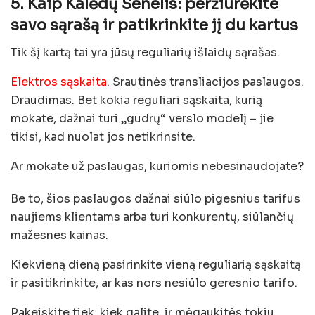
5. Kaip Kalėdų Senelis: peržiūrėkite
savo sąrašą ir patikrinkite jį du kartus
Tik šį kartą tai yra jūsų reguliarių išlaidų sąrašas.
Elektros sąskaita
. Srautinės transliacijos paslaugos.
Draudimas. Bet kokia reguliari sąskaita, kurią
mokate, dažnai turi „gudrų“ verslo modelį – jie
tikisi, kad nuolat jos netikrinsite.
Ar mokate už paslaugas, kuriomis nebesinaudojate?
Be to, šios paslaugos dažnai siūlo pigesnius tarifus
naujiems klientams arba turi konkurentų, siūlančių
mažesnes kainas.
Kiekvieną dieną pasirinkite vieną reguliarią sąskaitą
ir pasitikrinkite, ar kas nors nesiūlo geresnio tarifo.
Pakeiskite tiek, kiek galite, ir mėgaukitės tokiu