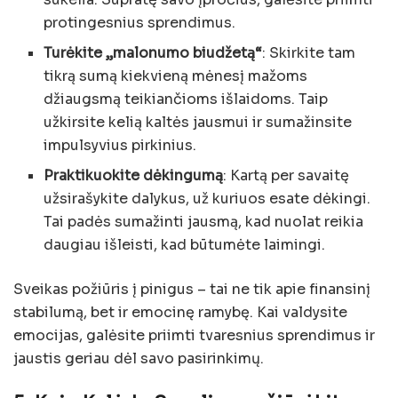
protingesnius sprendimus.
Turėkite „malonumo biudžetą“
: Skirkite tam
tikrą sumą kiekvieną mėnesį mažoms
džiaugsmą teikiančioms išlaidoms. Taip
užkirsite kelią kaltės jausmui ir sumažinsite
impulsyvius pirkinius.
Praktikuokite dėkingumą
: Kartą per savaitę
užsirašykite dalykus, už kuriuos esate dėkingi.
Tai padės sumažinti jausmą, kad nuolat reikia
daugiau išleisti, kad būtumėte laimingi.
Sveikas požiūris į pinigus – tai ne tik apie finansinį
stabilumą, bet ir emocinę ramybę. Kai valdysite
emocijas, galėsite priimti tvaresnius sprendimus ir
jaustis geriau dėl savo pasirinkimų.