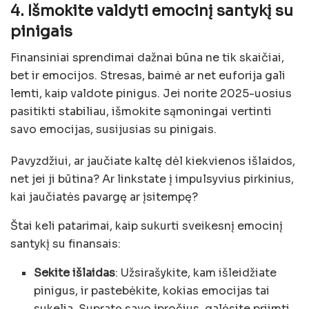
4. Išmokite valdyti emocinį santykį su
pinigais
Finansiniai sprendimai dažnai būna ne tik skaičiai,
bet ir emocijos. Stresas, baimė ar net euforija gali
lemti, kaip valdote pinigus. Jei norite 2025-uosius
pasitikti stabiliau, išmokite sąmoningai vertinti
savo emocijas, susijusias su pinigais.
Pavyzdžiui, ar jaučiate kaltę dėl kiekvienos išlaidos,
net jei ji būtina? Ar linkstate į impulsyvius pirkinius,
kai jaučiatės pavargę ar įsitempę?
Štai keli patarimai, kaip sukurti sveikesnį emocinį
santykį su finansais:
Sekite išlaidas
: Užsirašykite, kam išleidžiate
pinigus, ir pastebėkite, kokias emocijas tai
sukelia. Supratę savo įpročius, galėsite priimti