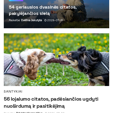
54 geriausios dvasinės citatos,
pakylėjančios sielą
Paskelbė
Evelina Jakutytė
2026-07-31
SANTYKIAI
56 lojalumo citatos, padėsiančios ugdyti
nuoširdumą ir pasitikėjimą