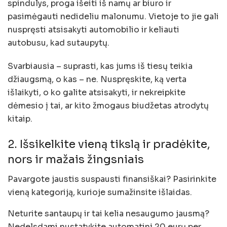
spindulys, proga išeiti iš namų ar biuro ir
pasimėgauti nedideliu malonumu. Vietoje to jie gali
nuspręsti atsisakyti automobilio ir keliauti
autobusu, kad sutaupytų.
Svarbiausia – suprasti, kas jums iš tiesų teikia
džiaugsmą, o kas – ne. Nuspręskite, ką verta
išlaikyti, o ko galite atsisakyti, ir nekreipkite
dėmesio į tai, ar kito žmogaus biudžetas atrodytų
kitaip.
2. Išsikelkite vieną tikslą ir pradėkite,
nors ir mažais žingsniais
Pavargote jaustis suspausti finansiškai? Pasirinkite
vieną kategoriją, kurioje sumažinsite išlaidas.
Neturite santaupų ir tai kelia nesaugumo jausmą?
Nedelsdami nustatykite automatinį 20 eurų per