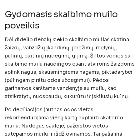
Gydomasis skalbimo muilo
poveikis
Dėl didelio riebalų kiekio skalbimo muilas skatina
žaizdų, vabzdžių įkandimų, įbrėžimų, mėlynių,
pūlinių, buitinių nudegimų gijimą. Šiltos vonios su
skalbimo muilu naudingos esant atviroms žaizdoms
aplink nagus, skausmingiems nagams, piktadarybei
(pūlingam pirštų odos uždegimui). Pėdos
garinamos karštame vandenyje su muilu, kad
atsikratytų nuospaudų, kukurūzų ir įskilusių kulnų.
Po depiliacijos jautrias odos vietas
rekomenduojama vieną kartą nuplauti skalbimo
muilu. Nudegus saulėje, pažeistos vietos
sutepamos muilu ir išdžiovinamos. Tai pašalina