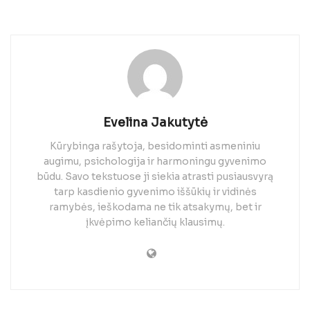
Evelina Jakutytė
Kūrybinga rašytoja, besidominti asmeniniu
augimu, psichologija ir harmoningu gyvenimo
būdu. Savo tekstuose ji siekia atrasti pusiausvyrą
tarp kasdienio gyvenimo iššūkių ir vidinės
ramybės, ieškodama ne tik atsakymų, bet ir
įkvėpimo keliančių klausimų.