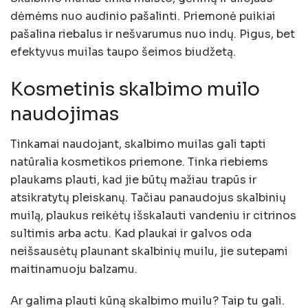
dėmėms nuo audinio pašalinti. Priemonė puikiai
pašalina riebalus ir nešvarumus nuo indų. Pigus, bet
efektyvus muilas taupo šeimos biudžetą.
Kosmetinis skalbimo muilo
naudojimas
Tinkamai naudojant, skalbimo muilas gali tapti
natūralia kosmetikos priemone. Tinka riebiems
plaukams plauti, kad jie būtų mažiau trapūs ir
atsikratytų pleiskanų. Tačiau panaudojus skalbinių
muilą, plaukus reikėtų išskalauti vandeniu ir citrinos
sultimis arba actu. Kad plaukai ir galvos oda
neišsausėtų plaunant skalbinių muilu, jie sutepami
maitinamuoju balzamu.
Ar galima plauti kūną skalbimo muilu? Taip tu gali.