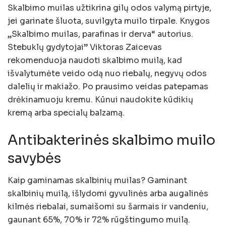
Skalbimo muilas užtikrina gilų odos valymą pirtyje,
jei garinate šluota, suvilgyta muilo tirpale. Knygos
„Skalbimo muilas, parafinas ir derva“ autorius.
Stebuklų gydytojai” Viktoras Zaicevas
rekomenduoja naudoti skalbimo muilą, kad
išvalytumėte veido odą nuo riebalų, negyvų odos
dalelių ir makiažo. Po prausimo veidas patepamas
drėkinamuoju kremu. Kūnui naudokite kūdikių
kremą arba specialų balzamą.
Antibakterinės skalbimo muilo
savybės
Kaip gaminamas skalbinių muilas? Gaminant
skalbinių muilą, išlydomi gyvulinės arba augalinės
kilmės riebalai, sumaišomi su šarmais ir vandeniu,
gaunant 65%, 70% ir 72% rūgštingumo muilą.