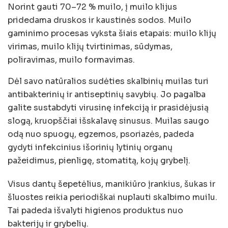
Norint gauti 70–72 % muilo, į muilo klijus
pridedama druskos ir kaustinės sodos. Muilo
gaminimo procesas vyksta šiais etapais: muilo klijų
virimas, muilo klijų tvirtinimas, sūdymas,
poliravimas, muilo formavimas.
Dėl savo natūralios sudėties skalbinių muilas turi
antibakterinių ir antiseptinių savybių. Jo pagalba
galite sustabdyti virusinę infekciją ir prasidėjusią
slogą, kruopščiai išskalavę sinusus. Muilas saugo
odą nuo spuogų, egzemos, psoriazės, padeda
gydyti infekcinius išorinių lytinių organų
pažeidimus, pienligę, stomatitą, kojų grybelį.
Visus dantų šepetėlius, manikiūro įrankius, šukas ir
šluostes reikia periodiškai nuplauti skalbimo muilu.
Tai padeda išvalyti higienos produktus nuo
bakterijų ir grybelių.