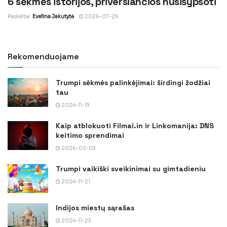
6 sėkmės istorijos, priversiančios nusišypsoti
Paskelbė
Evelina Jakutytė
2026-07-29
Rekomenduojame
Trumpi sėkmės palinkėjimai: širdingi žodžiai
tau
2024-11-19
Kaip atblokuoti Filmai.in ir Linkomanija: DNS
keitimo sprendimai
2026-02-03
Trumpi vaikiški sveikinimai su gimtadieniu
2024-11-21
Indijos miestų sąrašas
2024-11-23