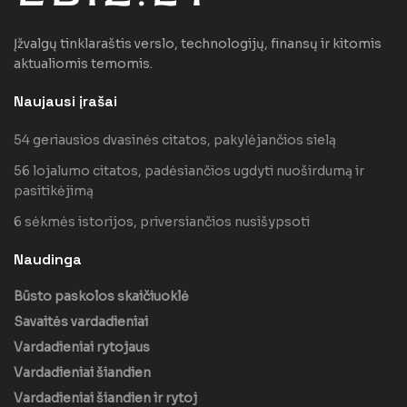
Įžvalgų tinklaraštis verslo, technologijų, finansų ir kitomis
aktualiomis temomis.
Naujausi įrašai
54 geriausios dvasinės citatos, pakylėjančios sielą
56 lojalumo citatos, padėsiančios ugdyti nuoširdumą ir
pasitikėjimą
6 sėkmės istorijos, priversiančios nusišypsoti
Naudinga
Būsto paskolos skaičiuoklė
Savaitės vardadieniai
Vardadieniai rytojaus
Vardadieniai šiandien
Vardadieniai šiandien ir rytoj