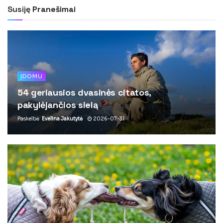
Susiję
Pranešimai
ĮDOMU
54 geriausios dvasinės citatos,
pakylėjančios sielą
Paskelbė
Evelina Jakutytė
2026-07-31