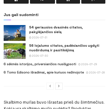
Jus gali sudominti
54 geriausios dvasinės citatos,
pakylėjančios sielą
2026-07-31
56 lojalumo citatos, padėsiančios ugdyti
nuoširdumą ir pasitikėjimą
2026-07-30
6 sėkmės istorijos, priversiančios nusišypsoti
2026-07-29
6 Tomo Edisono išradimai, apie kuriuos nežinojote
2026-07-28
Skalbimo muilas buvo išrastas prieš du šimtmečius.
Kokia yra skalbimo muilo sudėtis? Produktas