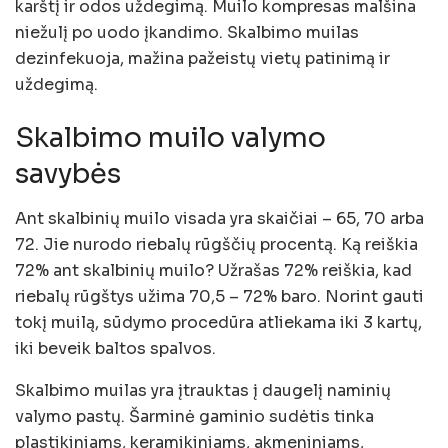
karštį ir odos uždegimą. Muilo kompresas malšina
niežulį po uodo įkandimo. Skalbimo muilas
dezinfekuoja, mažina pažeistų vietų patinimą ir
uždegimą.
Skalbimo muilo valymo
savybės
Ant skalbinių muilo visada yra skaičiai – 65, 70 arba
72. Jie nurodo riebalų rūgščių procentą. Ką reiškia
72% ant skalbinių muilo? Užrašas 72% reiškia, kad
riebalų rūgštys užima 70,5 – 72% baro. Norint gauti
tokį muilą, sūdymo procedūra atliekama iki 3 kartų,
iki beveik baltos spalvos.
Skalbimo muilas yra įtrauktas į daugelį naminių
valymo pastų. Šarminė gaminio sudėtis tinka
plastikiniams, keramikiniams, akmeniniams,