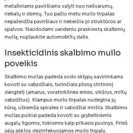
metaliniams paviršiams valyti nuo nešvarumų,
riebalų ir dėmių. Tuo pačiu metu muilo tirpalas
nepažeidžia paviršiaus ir nekeičia jo struktūros ar
spalvos. Naudodami vandeniu praskiestą skalbinių
muilą, nuplaukite automobilių dalis.
Insekticidinis skalbimo muilo
poveikis
Skalbimo muilas padeda sodo sklypų savininkams
kovoti su vabzdžiais, turinčiais ploną chitininį
dangtelį (amarus, voratinklines erkes, vikšrus, miltų
vabzdžius). Klampus muilo tirpalas nudegina jų
kūną, užkemša spirales ir vabzdžiai miršta. Skalbimo
muilas puikiai padeda kovoti su grybelinėmis
augalų ligomis, tokiomis kaip pilkasis puvinys. Prieš
sėją sėklos dezinfekuojamos muilo tirpalu.