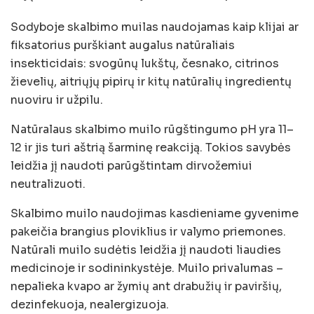
Sodyboje skalbimo muilas naudojamas kaip klijai ar
fiksatorius purškiant augalus natūraliais
insekticidais: svogūnų lukštų, česnako, citrinos
žievelių, aitriųjų pipirų ir kitų natūralių ingredientų
nuoviru ir užpilu.
Natūralaus skalbimo muilo rūgštingumo pH yra 11–
12 ir jis turi aštrią šarminę reakciją. Tokios savybės
leidžia jį naudoti parūgštintam dirvožemiui
neutralizuoti.
Skalbimo muilo naudojimas kasdieniame gyvenime
pakeičia brangius ploviklius ir valymo priemones.
Natūrali muilo sudėtis leidžia jį naudoti liaudies
medicinoje ir sodininkystėje. Muilo privalumas –
nepalieka kvapo ar žymių ant drabužių ir paviršių,
dezinfekuoja, nealergizuoja.