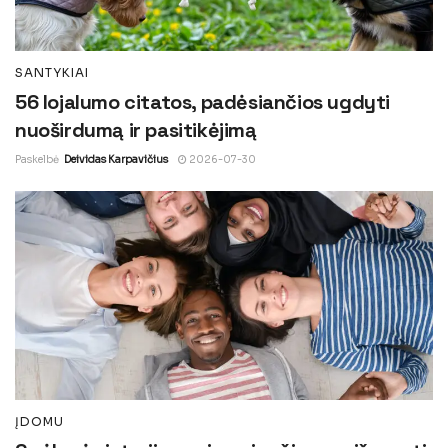
SANTYKIAI
56 lojalumo citatos, padėsiančios ugdyti
nuoširdumą ir pasitikėjimą
Paskelbė
Deividas Karpavičius
2026-07-30
ĮDOMU