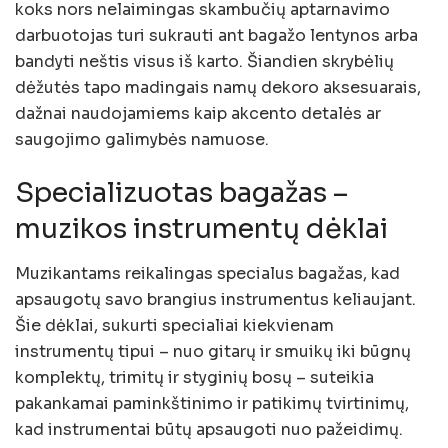
koks nors nelaimingas skambučių aptarnavimo
darbuotojas turi sukrauti ant bagažo lentynos arba
bandyti neštis visus iš karto. Šiandien skrybėlių
dėžutės tapo madingais namų dekoro aksesuarais,
dažnai naudojamiems kaip akcento detalės ar
saugojimo galimybės namuose.
Specializuotas bagažas –
muzikos instrumentų dėklai
Muzikantams reikalingas specialus bagažas, kad
apsaugotų savo brangius instrumentus keliaujant.
Šie dėklai, sukurti specialiai kiekvienam
instrumentų tipui – nuo ​​gitarų ir smuikų iki būgnų
komplektų, trimitų ir styginių bosų – suteikia
pakankamai paminkštinimo ir patikimų tvirtinimų,
kad instrumentai būtų apsaugoti nuo pažeidimų.