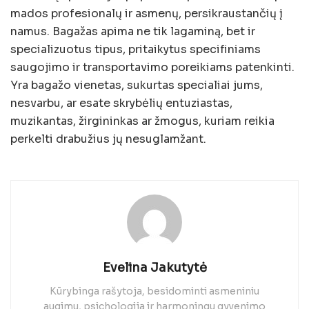
mados profesionalų ir asmenų, persikraustančių į
namus. Bagažas apima ne tik lagaminą, bet ir
specializuotus tipus, pritaikytus specifiniams
saugojimo ir transportavimo poreikiams patenkinti.
Yra bagažo vienetas, sukurtas specialiai jums,
nesvarbu, ar esate skrybėlių entuziastas,
muzikantas, žirgininkas ar žmogus, kuriam reikia
perkelti drabužius jų nesuglamžant.
Evelina Jakutytė
Kūrybinga rašytoja, besidominti asmeniniu
augimu, psichologija ir harmoningu gyvenimo