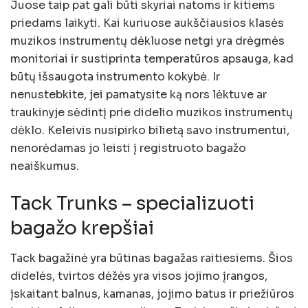
Juose taip pat gali būti skyriai natoms ir kitiems
priedams laikyti. Kai kuriuose aukščiausios klasės
muzikos instrumentų dėkluose netgi yra drėgmės
monitoriai ir sustiprinta temperatūros apsauga, kad
būtų išsaugota instrumento kokybė. Ir
nenustebkite, jei pamatysite ką nors lėktuve ar
traukinyje sėdintį prie didelio muzikos instrumentų
dėklo. Keleivis nusipirko bilietą savo instrumentui,
nenorėdamas jo leisti į registruoto bagažo
neaiškumus.
Tack Trunks – specializuoti
bagažo krepšiai
Tack bagažinė yra būtinas bagažas raitiesiems. Šios
didelės, tvirtos dėžės yra visos jojimo įrangos,
įskaitant balnus, kamanas, jojimo batus ir priežiūros