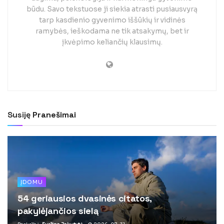
būdu. Savo tekstuose ji siekia atrasti pusiausvyrą
tarp kasdienio gyvenimo iššūkių ir vidinės
ramybės, ieškodama ne tik atsakymų, bet ir
įkvėpimo keliančių klausimų.
Susiję
Pranešimai
ĮDOMU
54 geriausios dvasinės citatos,
pakylėjančios sielą