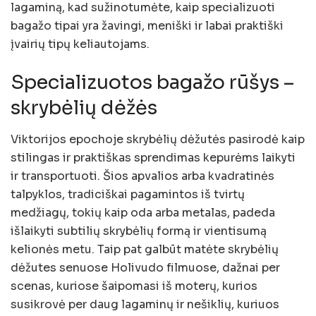
lagaminą, kad sužinotumėte, kaip specializuoti
bagažo tipai yra žavingi, meniški ir labai praktiški
įvairių tipų keliautojams.
Specializuotos bagažo rūšys –
skrybėlių dėžės
Viktorijos epochoje skrybėlių dėžutės pasirodė kaip
stilingas ir praktiškas sprendimas kepurėms laikyti
ir transportuoti. Šios apvalios arba kvadratinės
talpyklos, tradiciškai pagamintos iš tvirtų
medžiagų, tokių kaip oda arba metalas, padeda
išlaikyti subtilių skrybėlių formą ir vientisumą
kelionės metu. Taip pat galbūt matėte skrybėlių
dėžutes senuose Holivudo filmuose, dažnai per
scenas, kuriose šaipomasi iš moterų, kurios
susikrovė per daug lagaminų ir nešiklių, kuriuos