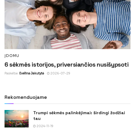
ĮDOMU
6 sėkmės istorijos, priversiančios nusišypsoti
Paskelbė
Evelina Jakutytė
2026-07-29
Rekomenduojame
Trumpi sėkmės palinkėjimai: širdingi žodžiai
tau
2024-11-19