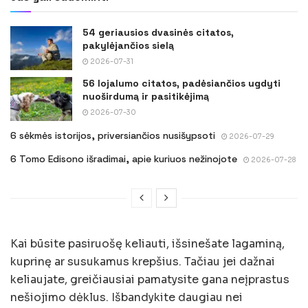
54 geriausios dvasinės citatos,
pakylėjančios sielą
2026-07-31
56 lojalumo citatos, padėsiančios ugdyti
nuoširdumą ir pasitikėjimą
2026-07-30
6 sėkmės istorijos, priversiančios nusišypsoti
2026-07-29
6 Tomo Edisono išradimai, apie kuriuos nežinojote
2026-07-28
Kai būsite pasiruošę keliauti, išsinešate lagaminą,
kuprinę ar susukamus krepšius. Tačiau jei dažnai
keliaujate, greičiausiai pamatysite gana neįprastus
nešiojimo dėklus. Išbandykite daugiau nei