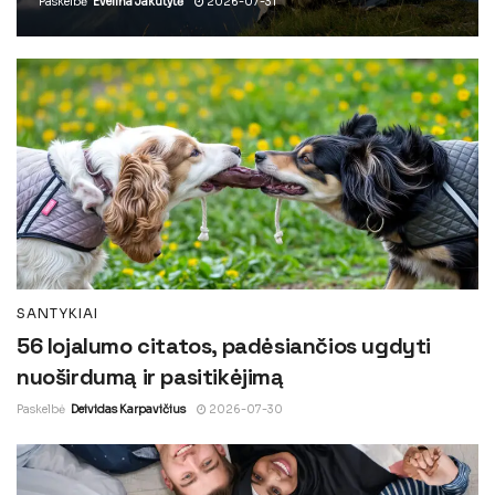
Paskelbė
Evelina Jakutytė
2026-07-31
SANTYKIAI
56 lojalumo citatos, padėsiančios ugdyti
nuoširdumą ir pasitikėjimą
Paskelbė
Deividas Karpavičius
2026-07-30