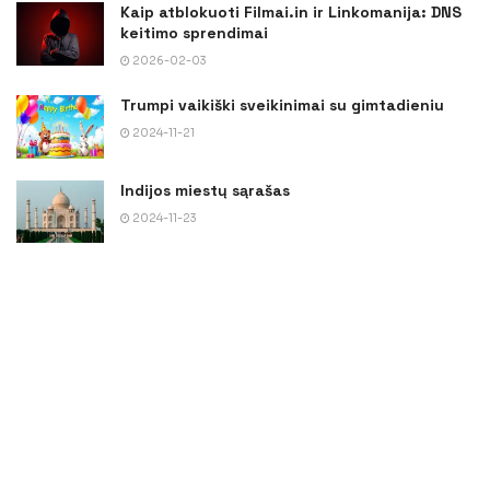
Kaip atblokuoti Filmai.in ir Linkomanija: DNS
keitimo sprendimai
2026-02-03
Trumpi vaikiški sveikinimai su gimtadieniu
2024-11-21
Indijos miestų sąrašas
2024-11-23