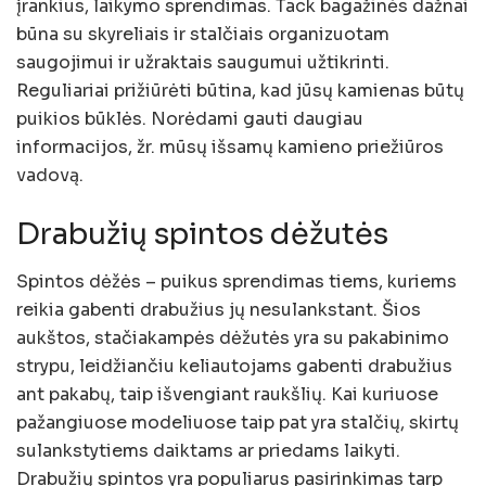
įrankius, laikymo sprendimas. Tack bagažinės dažnai
būna su skyreliais ir stalčiais organizuotam
saugojimui ir užraktais saugumui užtikrinti.
Reguliariai prižiūrėti būtina, kad jūsų kamienas būtų
puikios būklės. Norėdami gauti daugiau
informacijos, žr. mūsų išsamų kamieno priežiūros
vadovą.
Drabužių spintos dėžutės
Spintos dėžės – puikus sprendimas tiems, kuriems
reikia gabenti drabužius jų nesulankstant. Šios
aukštos, stačiakampės dėžutės yra su pakabinimo
strypu, leidžiančiu keliautojams gabenti drabužius
ant pakabų, taip išvengiant raukšlių. Kai kuriuose
pažangiuose modeliuose taip pat yra stalčių, skirtų
sulankstytiems daiktams ar priedams laikyti.
Drabužių spintos yra populiarus pasirinkimas tarp