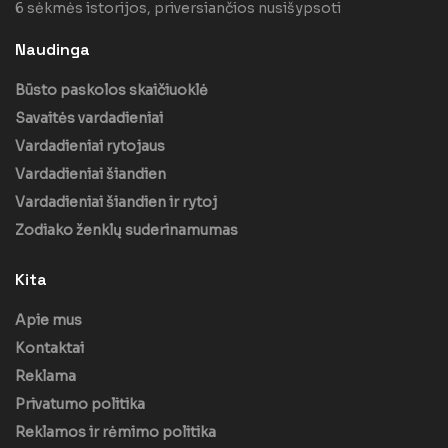
6 sėkmės istorijos, priversiančios nusišypsoti
Naudinga
Būsto paskolos skaičiuoklė
Savaitės vardadieniai
Vardadieniai rytojaus
Vardadieniai šiandien
Vardadieniai šiandien ir rytoj
Zodiako ženklų suderinamumas
Kita
Apie mus
Kontaktai
Reklama
Privatumo politika
Reklamos ir rėmimo politika