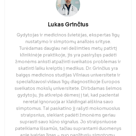
Lukas Grinčius
Gydytojas ir medicinos švietėjas, ekspertas ligų
nustatymo ir simptomų analizės srityse.
Turėdamas daugiau nei dešimties metų patirtį
klinikinėje praktikoje, jis yra pasiryžęs padėti
žmonėms anksti atpažinti sveikatos problemas ir
skatinti laiku kreiptis į medikus. Dr. Grinčius yra
baigęs medicinos studijas Vilniaus universitete ir
specializavosi vidaus ligų diagnostikoje Europos
sveikatos mokslų universitete. Dirbdamas šeimos
gydytoju, jis atkreipė dėmesį į tai, kad pacientai
neretai ignoruoja ar klaidingai aiškina savo
simptomus. Tai paskatino jį rašyti mokomuosius
straipsnius, siekiant padėti žmonėms geriau
suprasti savo kūno signalus. Jo straipsniuose
pateikiama išsamūs, tačiau suprantami duomenys
apie įvairias ligas – nuo paplitusių simptomų,