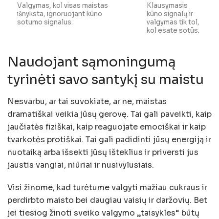
Valgymas, kol visas maistas
Klausymasis
išnyksta, ignoruojant kūno
kūno signalų ir
sotumo signalus.
valgymas tik tol,
kol esate sotūs.
Naudojant sąmoningumą
tyrinėti savo santykį su maistu
Nesvarbu, ar tai suvokiate, ar ne, maistas
dramatiškai veikia jūsų gerovę. Tai gali paveikti, kaip
jaučiatės fiziškai, kaip reaguojate emociškai ir kaip
tvarkotės protiškai. Tai gali padidinti jūsų energiją ir
nuotaiką arba išsekti jūsų išteklius ir priversti jus
jaustis vangiai, niūriai ir nusivylusiais.
Visi žinome, kad turėtume valgyti mažiau cukraus ir
perdirbto maisto bei daugiau vaisių ir daržovių. Bet
jei tiesiog žinoti sveiko valgymo „taisykles“ būtų