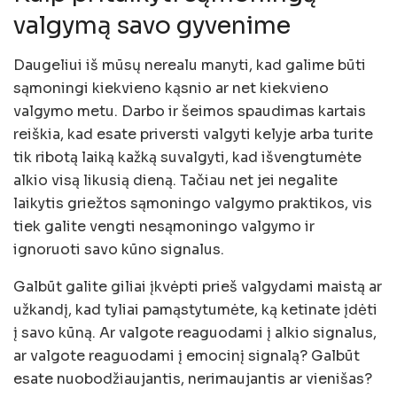
valgymą savo gyvenime
Daugeliui iš mūsų nerealu manyti, kad galime būti
sąmoningi kiekvieno kąsnio ar net kiekvieno
valgymo metu. Darbo ir šeimos spaudimas kartais
reiškia, kad esate priversti valgyti kelyje arba turite
tik ribotą laiką kažką suvalgyti, kad išvengtumėte
alkio visą likusią dieną. Tačiau net jei negalite
laikytis griežtos sąmoningo valgymo praktikos, vis
tiek galite vengti nesąmoningo valgymo ir
ignoruoti savo kūno signalus.
Galbūt galite giliai įkvėpti prieš valgydami maistą ar
užkandį, kad tyliai pamąstytumėte, ką ketinate įdėti
į savo kūną. Ar valgote reaguodami į alkio signalus,
ar valgote reaguodami į emocinį signalą? Galbūt
esate nuobodžiaujantis, nerimaujantis ar vienišas?