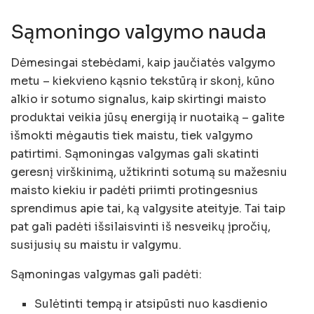
Sąmoningo valgymo nauda
Dėmesingai stebėdami, kaip jaučiatės valgymo
metu – kiekvieno kąsnio tekstūrą ir skonį, kūno
alkio ir sotumo signalus, kaip skirtingi maisto
produktai veikia jūsų energiją ir nuotaiką – galite
išmokti mėgautis tiek maistu, tiek valgymo
patirtimi. Sąmoningas valgymas gali skatinti
geresnį virškinimą, užtikrinti sotumą su mažesniu
maisto kiekiu ir padėti priimti protingesnius
sprendimus apie tai, ką valgysite ateityje. Tai taip
pat gali padėti išsilaisvinti iš nesveikų įpročių,
susijusių su maistu ir valgymu.
Sąmoningas valgymas gali padėti:
Sulėtinti tempą ir atsipūsti nuo kasdienio