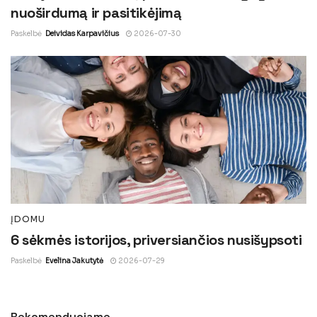
nuoširdumą ir pasitikėjimą
Paskelbė
Deividas Karpavičius
2026-07-30
ĮDOMU
6 sėkmės istorijos, priversiančios nusišypsoti
Paskelbė
Evelina Jakutytė
2026-07-29
Rekomenduojame