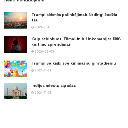
Trumpi sėkmės palinkėjimai: širdingi žodžiai
tau
2024-11-19
Kaip atblokuoti Filmai.in ir Linkomanija: DNS
keitimo sprendimai
2026-02-03
Trumpi vaikiški sveikinimai su gimtadieniu
2024-11-21
Indijos miestų sąrašas
2024-11-23