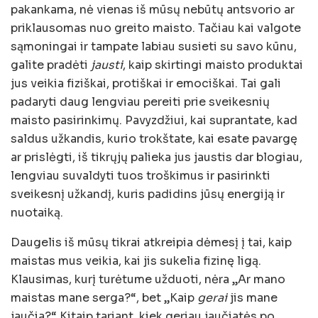
pakankama, nė vienas iš mūsų nebūtų antsvorio ar
priklausomas nuo greito maisto. Tačiau kai valgote
sąmoningai ir tampate labiau susieti su savo kūnu,
galite pradėti
jausti
, kaip skirtingi maisto produktai
jus veikia fiziškai, protiškai ir emociškai. Tai gali
padaryti daug lengviau pereiti prie sveikesnių
maisto pasirinkimų. Pavyzdžiui, kai suprantate, kad
saldus užkandis, kurio trokštate, kai esate pavargę
ar prislėgti, iš tikrųjų palieka jus jaustis dar blogiau,
lengviau suvaldyti tuos troškimus ir pasirinkti
sveikesnį užkandį, kuris padidins jūsų energiją ir
nuotaiką.
Daugelis iš mūsų tikrai atkreipia dėmesį į tai, kaip
maistas mus veikia, kai jis sukelia fizinę ligą.
Klausimas, kurį turėtume užduoti, nėra „Ar mano
maistas mane serga?“, bet „Kaip
gerai
jis mane
jaučia?“ Kitaip tariant, kiek geriau jaučiatės po