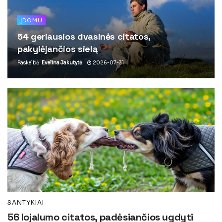
ĮDOMU
54 geriausios dvasinės citatos,
pakylėjančios sielą
Paskelbė
Evelina Jakutytė
2026-07-31
SANTYKIAI
56 lojalumo citatos, padėsiančios ugdyti