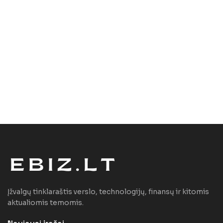
Įžvalgų tinklaraštis verslo, technologijų, finansų ir kitomis
aktualiomis temomis.