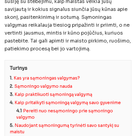
susiję su stebėjimu, kaip maistas veikia jūsų
savijautą ir kokius signalus siunčia jūsų kūnas apie
skonį, pasitenkinimą ir sotumą. Sąmoningas
valgymas reikalauja tiesiog pripažinti ir priimti, o ne
vertinti jausmus, mintis ir kūno pojūčius, kuriuos
pastebite. Tai gali apimti ir maisto pirkimo, ruošimo,
patiekimo procesą bei jo vartojimą.
Turinys
1.
Kas yra sąmoningas valgymas?
2.
Sąmoningo valgymo nauda
3.
Kaip praktikuoti sąmoningą valgymą
4.
Kaip pritaikyti sąmoningą valgymą savo gyvenime
4.1
Pereiti nuo nesąmoningo prie sąmoningo
valgymo
5.
Naudojant sąmoningumą tyrinėti savo santykį su
maistu