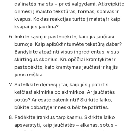
dalinatės maistu – prieš valgydami. Atkreipkite
dėmesį į maisto tekstūras, formas, spalvas ir
kvapus. Kokias reakcijas turite į maistą ir kaip
kvapai jus jaudina?
Imkite kąsnį ir pastebėkite, kaip jis jaučiasi
burnoje. Kaip apibūdintumėte tekstūrą dabar?
Bandykite atpažinti visus ingredientus, visus
skirtingus skonius. Kruopščiai kramtykite ir
pastebėkite, kaip kramtymas jaučiasi ir ką jis
jums reiškia.
Sutelkkite dėmesį į tai, kaip jūsų patirtis
keičiasi akimirka po akimirkos. Ar jaučiatės
sotūs? Ar esate patenkinti? Skirkite laiko,
būkite dabartyje ir neskubėkite patirties.
Padėkite įrankius tarp kąsnių. Skirkite laiko
apsvarstyti, kaip jaučiatės – alkanas, sotus –