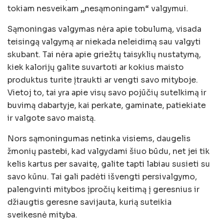
tokiam nesveikam „nesąmoningam“ valgymui.
Sąmoningas valgymas nėra apie tobulumą, visada
teisingą valgymą ar niekada neleidimą sau valgyti
skubant. Tai nėra apie griežtų taisyklių nustatymą,
kiek kalorijų galite suvartoti ar kokius maisto
produktus turite įtraukti ar vengti savo mityboje.
Vietoj to, tai yra apie visų savo pojūčių sutelkimą ir
buvimą dabartyje, kai perkate, gaminate, patiekiate
ir valgote savo maistą.
Nors sąmoningumas netinka visiems, daugelis
žmonių pastebi, kad valgydami šiuo būdu, net jei tik
kelis kartus per savaitę, galite tapti labiau susieti su
savo kūnu. Tai gali padėti išvengti persivalgymo,
palengvinti mitybos įpročių keitimą į geresnius ir
džiaugtis geresne savijauta, kurią suteikia
sveikesnė mityba.