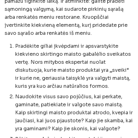
pamažu ilginkite laiką. Ir atminkite: galite pradėti
sąmoningą valgymą, kai sudarote pirkinių sąrašą
arba renkatės meniu restorane. Kruopščiai
įvertinkite kiekvieną elementą, kurį pridedate prie
savo sąrašo arba renkatės iš meniu.
Pradėkite giliai įkvėpdami ir apsvarstykite
kiekvieno skirtingo maisto gabalėlio sveikatos
vertę. Nors mitybos ekspertai nuolat
diskutuoja, kurie maisto produktai yra „sveiki“
ir kurie ne, geriausia taisyklė yra valgyti maistą,
kuris yra kuo arčiau natūralios formos.
Naudokite visus savo pojūčius, kai perkate,
gaminate, patiekiate ir valgote savo maistą.
Kaip skirtingi maisto produktai atrodo, kvepia ir
jaučiasi, kai juos pjaustote? Kaip jie skamba, kai
yra gaminami? Kaip jie skonis, kai valgote?