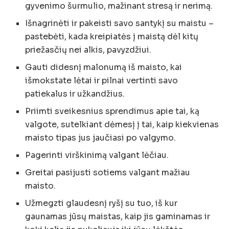
gyvenimo šurmulio, mažinant stresą ir nerimą.
Išnagrinėti ir pakeisti savo santykį su maistu –
pastebėti, kada kreipiatės į maistą dėl kitų
priežasčių nei alkis, pavyzdžiui.
Gauti didesnį malonumą iš maisto, kai
išmokstate lėtai ir pilnai vertinti savo
patiekalus ir užkandžius.
Priimti sveikesnius sprendimus apie tai, ką
valgote, sutelkiant dėmesį į tai, kaip kiekvienas
maisto tipas jus jaučiasi po valgymo.
Pagerinti virškinimą valgant lėčiau.
Greitai pasijusti sotiems valgant mažiau
maisto.
Užmegzti glaudesnį ryšį su tuo, iš kur
gaunamas jūsų maistas, kaip jis gaminamas ir