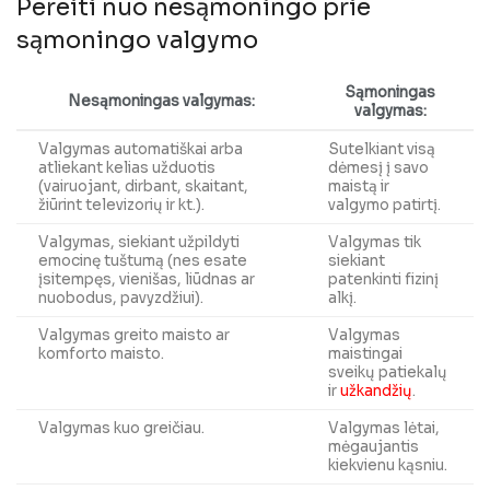
Pereiti nuo nesąmoningo prie
sąmoningo valgymo
Sąmoningas
Nesąmoningas valgymas:
valgymas:
Valgymas automatiškai arba
Sutelkiant visą
atliekant kelias užduotis
dėmesį į savo
(vairuojant, dirbant, skaitant,
maistą ir
žiūrint televizorių ir kt.).
valgymo patirtį.
Valgymas, siekiant užpildyti
Valgymas tik
emocinę tuštumą (nes esate
siekiant
įsitempęs, vienišas, liūdnas ar
patenkinti fizinį
nuobodus, pavyzdžiui).
alkį.
Valgymas greito maisto ar
Valgymas
komforto maisto.
maistingai
sveikų patiekalų
ir
užkandžių
.
Valgymas kuo greičiau.
Valgymas lėtai,
mėgaujantis
kiekvienu kąsniu.