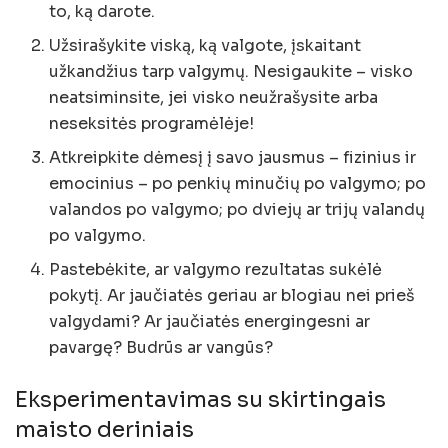
to, ką darote.
Užsirašykite viską, ką valgote, įskaitant
užkandžius tarp valgymų. Nesigaukite – visko
neatsiminsite, jei visko neužrašysite arba
neseksitės programėlėje!
Atkreipkite dėmesį į savo jausmus – fizinius ir
emocinius – po penkių minučių po valgymo; po
valandos po valgymo; po dviejų ar trijų valandų
po valgymo.
Pastebėkite, ar valgymo rezultatas sukėlė
pokytį. Ar jaučiatės geriau ar blogiau nei prieš
valgydami? Ar jaučiatės energingesni ar
pavargę? Budrūs ar vangūs?
Eksperimentavimas su skirtingais
maisto deriniais