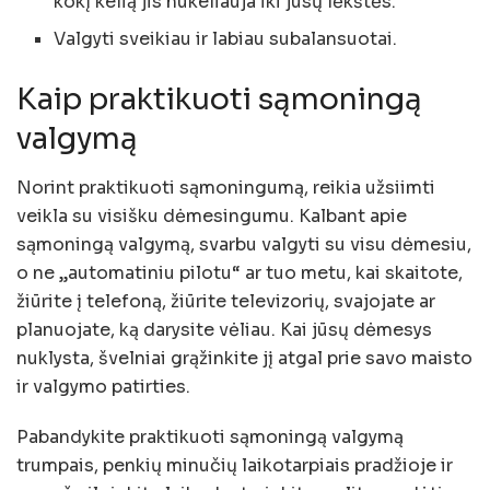
kokį kelią jis nukeliauja iki jūsų lėkštės.
Valgyti sveikiau ir labiau subalansuotai.
Kaip praktikuoti sąmoningą
valgymą
Norint praktikuoti sąmoningumą, reikia užsiimti
veikla su visišku dėmesingumu. Kalbant apie
sąmoningą valgymą, svarbu valgyti su visu dėmesiu,
o ne „automatiniu pilotu“ ar tuo metu, kai skaitote,
žiūrite į telefoną, žiūrite televizorių, svajojate ar
planuojate, ką darysite vėliau. Kai jūsų dėmesys
nuklysta, švelniai grąžinkite jį atgal prie savo maisto
ir valgymo patirties.
Pabandykite praktikuoti sąmoningą valgymą
trumpais, penkių minučių laikotarpiais pradžioje ir