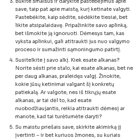
Būkite smalsūs ir darykite pastebėjimus apie
save, taip pat apie maistą, kurį ketinate valgyti.
Pastebėkite, kaip sėdite, sėdėkite tiesiai, bet
likite atsipalaidavę. Pripažinkite savo aplinką,
bet išmokite ją ignoruoti. Dėmesys tam, kas
vyksta aplinkui, gali atitraukti jus nuo valgymo
proceso ir sumažinti sąmoningumo patirtį.
Susitelkite į savo alkį. Kiek esate alkanas?
Norite sėsti prie stalo, kai esate alkanas, bet ne
per daug alkanas, praleidęs valgį. Žinokite,
kokie jūsų ketinimai valgant šį konkretų
patiekalą. Ar valgote, nes iš tikrųjų esate
alkanas, ar tai dėl to, kad esate
nuobodžiaujantis, reikia atitraukti dėmesį ar
manote, kad tai turėtumėte daryti?
Su maistu priešais save, skirkite akimirką jį
įvertinti – ir bet kuriuos žmones, su kuriais