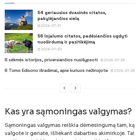
54 geriausios dvasinės citatos,
pakylėjančios sielą
2026-07-31
56 lojalumo citatos, padėsiančios ugdyti
nuoširdumą ir pasitikėjimą
2026-07-30
6 sėkmės istorijos, priversiančios nusišypsoti
2026-07-29
6 Tomo Edisono išradimai, apie kuriuos nežinojote
2026-07-28
Kas yra sąmoningas valgymas?
Sąmoningas valgymas reiškia dėmesingumą tam, ką
valgote ir geriate, išliekant dabarties akimirkoje. Tai