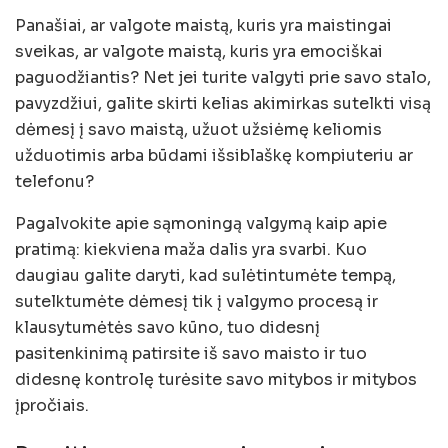
Panašiai, ar valgote maistą, kuris yra maistingai
sveikas, ar valgote maistą, kuris yra emociškai
paguodžiantis? Net jei turite valgyti prie savo stalo,
pavyzdžiui, galite skirti kelias akimirkas sutelkti visą
dėmesį į savo maistą, užuot užsiėmę keliomis
užduotimis arba būdami išsiblaškę kompiuteriu ar
telefonu?
Pagalvokite apie sąmoningą valgymą kaip apie
pratimą: kiekviena maža dalis yra svarbi. Kuo
daugiau galite daryti, kad sulėtintumėte tempą,
sutelktumėte dėmesį tik į valgymo procesą ir
klausytumėtės savo kūno, tuo didesnį
pasitenkinimą patirsite iš savo maisto ir tuo
didesnę kontrolę turėsite savo mitybos ir mitybos
įpročiais.