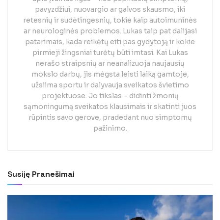
pavyzdžiui, nuovargio ar galvos skausmo, iki
retesnių ir sudėtingesnių, tokie kaip autoimuninės
ar neurologinės problemos. Lukas taip pat dalijasi
patarimais, kada reikėtų eiti pas gydytoją ir kokie
pirmieji žingsniai turėtų būti imtasi. Kai Lukas
nerašo straipsnių ar neanalizuoja naujausių
mokslo darbų, jis mėgsta leisti laiką gamtoje,
užsiima sportu ir dalyvauja sveikatos švietimo
projektuose. Jo tikslas – didinti žmonių
sąmoningumą sveikatos klausimais ir skatinti juos
rūpintis savo gerove, pradedant nuo simptomų
pažinimo.
Susiję
Pranešimai