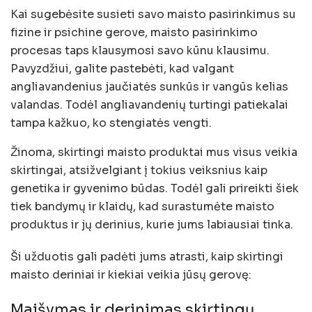
Kai sugebėsite susieti savo maisto pasirinkimus su
fizine ir psichine gerove, maisto pasirinkimo
procesas taps klausymosi savo kūnu klausimu.
Pavyzdžiui, galite pastebėti, kad valgant
angliavandenius jaučiatės sunkūs ir vangūs kelias
valandas. Todėl angliavandenių turtingi patiekalai
tampa kažkuo, ko stengiatės vengti.
Žinoma, skirtingi maisto produktai mus visus veikia
skirtingai, atsižvelgiant į tokius veiksnius kaip
genetika ir gyvenimo būdas. Todėl gali prireikti šiek
tiek bandymų ir klaidų, kad surastumėte maisto
produktus ir jų derinius, kurie jums labiausiai tinka.
Ši užduotis gali padėti jums atrasti, kaip skirtingi
maisto deriniai ir kiekiai veikia jūsų gerovę:
Maišymas ir derinimas skirtingų