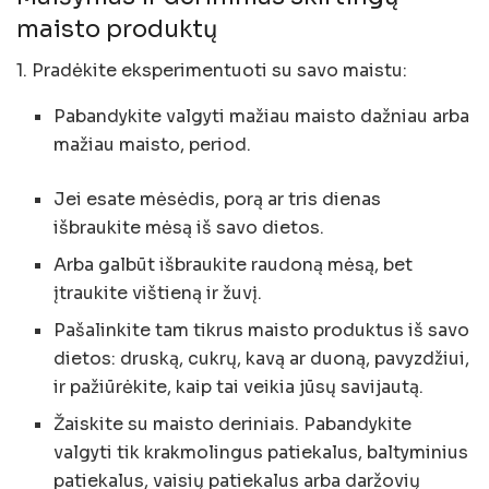
maisto produktų
1. Pradėkite eksperimentuoti su savo maistu:
Pabandykite valgyti mažiau maisto dažniau arba
mažiau maisto, period.
Jei esate mėsėdis, porą ar tris dienas
išbraukite mėsą iš savo dietos.
Arba galbūt išbraukite raudoną mėsą, bet
įtraukite vištieną ir žuvį.
Pašalinkite tam tikrus maisto produktus iš savo
dietos: druską, cukrų, kavą ar duoną, pavyzdžiui,
ir pažiūrėkite, kaip tai veikia jūsų savijautą.
Žaiskite su maisto deriniais. Pabandykite
valgyti tik krakmolingus patiekalus, baltyminius
patiekalus, vaisių patiekalus arba daržovių