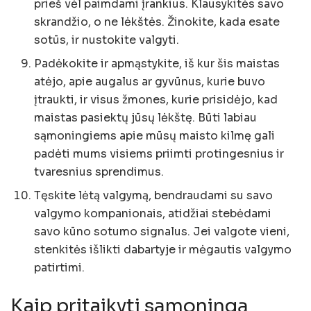
prieš vėl paimdami įrankius. Klausykitės savo
skrandžio, o ne lėkštės. Žinokite, kada esate
sotūs, ir nustokite valgyti.
Padėkokite ir apmąstykite, iš kur šis maistas
atėjo, apie augalus ar gyvūnus, kurie buvo
įtraukti, ir visus žmones, kurie prisidėjo, kad
maistas pasiektų jūsų lėkštę. Būti labiau
sąmoningiems apie mūsų maisto kilmę gali
padėti mums visiems priimti protingesnius ir
tvaresnius sprendimus.
Tęskite lėtą valgymą, bendraudami su savo
valgymo kompanionais, atidžiai stebėdami
savo kūno sotumo signalus. Jei valgote vieni,
stenkitės išlikti dabartyje ir mėgautis valgymo
patirtimi.
Kaip pritaikyti sąmoningą