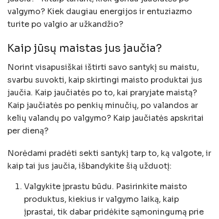
valgymo? Kiek daugiau energijos ir entuziazmo
turite po valgio ar užkandžio?
Kaip jūsų maistas jus jaučia?
Norint visapusiškai ištirti savo santykį su maistu,
svarbu suvokti, kaip skirtingi maisto produktai jus
jaučia. Kaip jaučiatės po to, kai praryjate maistą?
Kaip jaučiatės po penkių minučių, po valandos ar
kelių valandų po valgymo? Kaip jaučiatės apskritai
per dieną?
Norėdami pradėti sekti santykį tarp to, ką valgote, ir
kaip tai jus jaučia, išbandykite šią užduotį:
Valgykite įprastu būdu. Pasirinkite maisto
produktus, kiekius ir valgymo laiką, kaip
įprastai, tik dabar pridėkite sąmoningumą prie