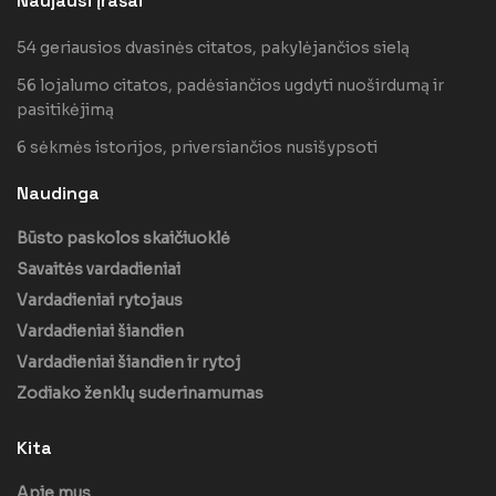
Naujausi įrašai
54 geriausios dvasinės citatos, pakylėjančios sielą
56 lojalumo citatos, padėsiančios ugdyti nuoširdumą ir
pasitikėjimą
6 sėkmės istorijos, priversiančios nusišypsoti
Naudinga
Būsto paskolos skaičiuoklė
Savaitės vardadieniai
Vardadieniai rytojaus
Vardadieniai šiandien
Vardadieniai šiandien ir rytoj
Zodiako ženklų suderinamumas
Kita
Apie mus