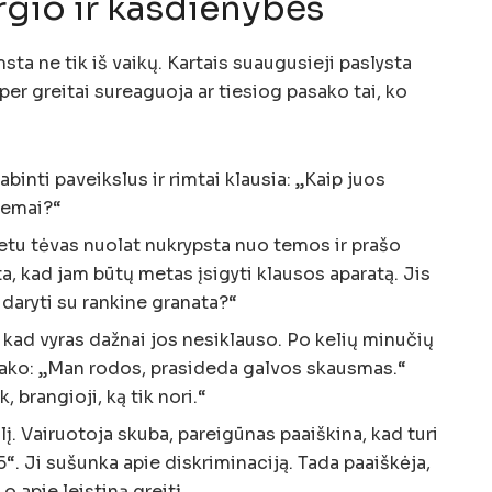
rgio ir kasdienybės
a ne tik iš vaikų. Kartais suaugusieji paslysta
 per greitai sureaguoja ar tiesiog pasako tai, ko
binti paveikslus ir rimtai klausia: „Kaip juos
 žemai?“
tu tėvas nuolat nukrypsta nuo temos ir prašo
sta, kad jam būtų metas įsigyti klausos aparatą. Jis
 daryti su rankine granata?“
kad vyras dažnai jos nesiklauso. Po kelių minučių
sako: „Man rodos, prasideda galvos skausmas.“
, brangioji, ką tik nori.“
į. Vairuotoja skuba, pareigūnas paaiškina, kad turi
55“. Ji sušunka apie diskriminaciją. Tada paaiškėja,
o apie leistiną greitį.