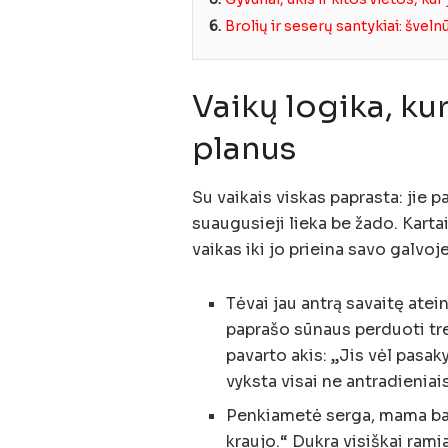
6.
Brolių ir seserų santykiai: švelnū
Vaikų logika, ku
planus
Su vaikais viskas paprasta: jie pa
suaugusieji lieka be žado. Kartai
vaikas iki jo prieina savo galvoje
Tėvai jau antrą savaitę atei
paprašo sūnaus perduoti tren
pavarto akis: „Jis vėl pasaky
vyksta visai ne antradieniais
Penkiametė serga, mama ba
kraujo.“ Dukra visiškai rami