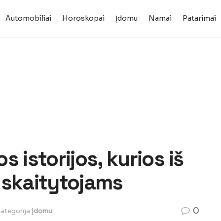
Automobiliai
Horoskopai
Įdomu
Namai
Patarimai
 istorijos, kurios iš
 skaitytojams
0
ategorija
Įdomu