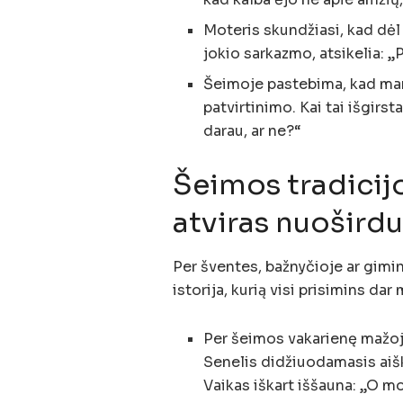
Moteris skundžiasi, kad dėl
jokio sarkazmo, atsikelia: „
Šeimoje pastebima, kad mam
patvirtinimo. Kai tai išgirsta
darau, ar ne?“
Šeimos tradicijo
atviras nuošird
Per šventes, bažnyčioje ar gimin
istorija, kurią visi prisimins da
Per šeimos vakarienę mažoji
Senelis didžiuodamasis aišk
Vaikas iškart iššauna: „O m