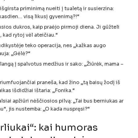
šgirsta priminimą nueiti į tualetą ir susierzina:
ą kasdien… visą likusį gyvenimą?!“
usios dukros, kaip praėjo pirmoji diena. Ji gūžteli
, kad rytoj vėl ateičiau.“
kūdikystėje teko operacija, nes „kažkas augo
auja: „Gėlė?“
 langą į spalvotus medžius ir sako: „Žiūrėk, mama –
iumfuojančiai praneša, kad žino „tą baisų žodį iš
ikas išdidžiai ištaria: „Fonika.“
siai apžiūri nėščiosios pilvą: „Tai bus berniukas ar
u“, jis nustemba: „O kada nuspręsi?“
liukai“: kai humoras