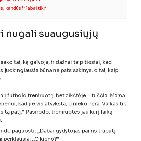
s, kandūs ir labai tikri
ri nugali suaugusiųjų
sako tai, ką galvoja, ir dažnai taip tiesiai, kad
s juokingiausia būna ne pats sakinys, o tai, kaip
.
na į futbolo treniruotę, bet aikštėje – tuščia. Mama
eriui, kad jie vis atvyksta, o nieko nėra. Vaikas tik
s tą patį.“ Pasirodo, treniruotės jau kurį laiką
.
ndo paguosti: „Dabar gydytojas paims truputį
ai perklausia: „O kieno?“