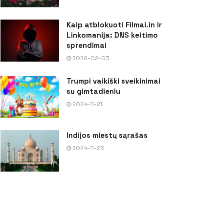
Kaip atblokuoti Filmai.in ir
Linkomanija: DNS keitimo
sprendimai
2026-02-03
Trumpi vaikiški sveikinimai
su gimtadieniu
2024-11-21
Indijos miestų sąrašas
2024-11-23