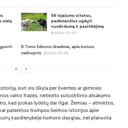
ės
56 lojalumo citatos,
 sielą
padėsiančios ugdyti
nuoširdumą ir pasitikėjimą
2026-07-30
šypsoti
6 Tomo Edisono išradimai, apie kuriuos
nežinojote
2026-07-28
storiją, kuri vis iškyla per šventes ar giminės
enos vaiko frazės, netikėto sutuoktinio atsakymo
mo, kad juokas lydėtų dar ilgai. Žemiau – atrinktos,
škai pateiktos trumpos šeimos istorijos apie
, kurių kasdienybėje humoro daugiau, nei planuota.