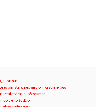
iųjų planus
moras gimsta iš nuovargio ir kasdienybės
etikėtai atviras nuoširdumas
a nuo vieno žodžio
r juokas ateina pats