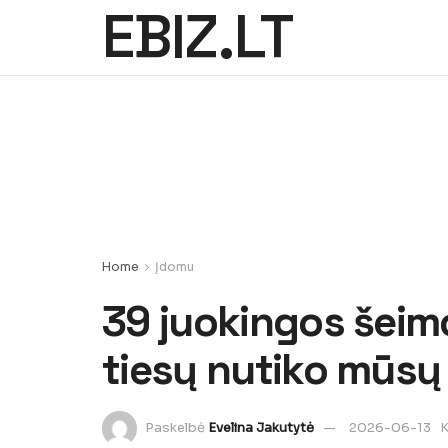
EBIZ.LT
Home
Įdomu
39 juokingos šeimos
tiesų nutiko mūsų
Paskelbė
Evelina Jakutytė
2026-06-13
K