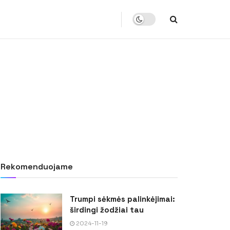
Rekomenduojame
Trumpi sėkmės palinkėjimai:
širdingi žodžiai tau
2024-11-19