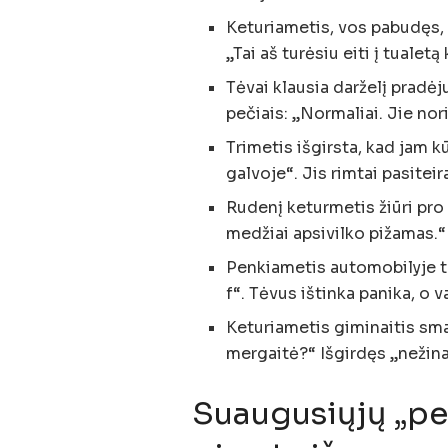
Keturiametis, vos pabudęs, i
„Tai aš turėsiu eiti į tualet
Tėvai klausia darželį pradėj
pečiais: „Normaliai. Jie nori
Trimetis išgirsta, kad jam 
galvoje“. Jis rimtai pasiteir
Rudenį keturmetis žiūri pro
medžiai apsivilko pižamas.“
Penkiametis automobilyje tr
f“. Tėvus ištinka panika, o va
Keturiametis giminaitis smal
mergaitė?“ Išgirdęs „nežina
Suaugusiųjų „per