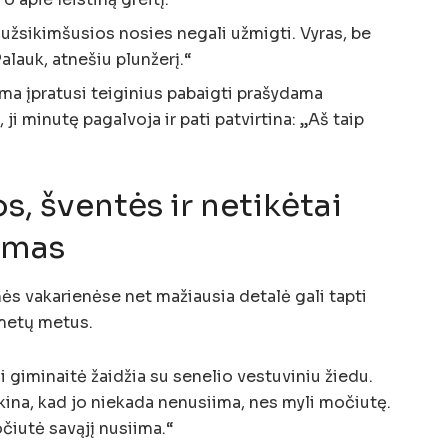
 užsikimšusios nosies negali užmigti. Vyras, be
Palauk, atnešiu plunžerį.“
a įpratusi teiginius pabaigti prašydama
, ji minutę pagalvoja ir pati patvirtina: „Aš taip
s, šventės ir netikėtai
umas
ės vakarienėse net mažiausia detalė gali tapti
r metų metus.
 giminaitė žaidžia su senelio vestuviniu žiedu.
ina, kad jo niekada nenusiima, nes myli močiutę.
očiutė savąjį nusiima.“