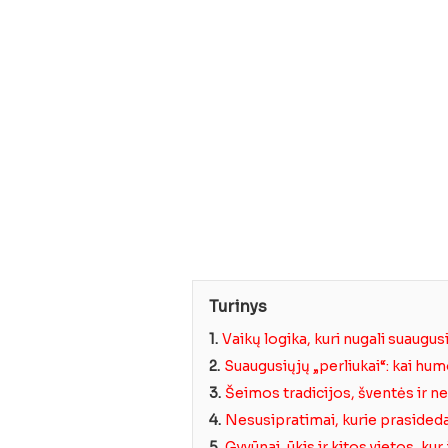
Turinys
1.
Vaikų logika, kuri nugali suaugus
2.
Suaugusiųjų „perliukai“: kai hu
3.
Šeimos tradicijos, šventės ir n
4.
Nesusipratimai, kurie prasided
5.
Gyvūnai, ūkis ir kitos vietos, ku