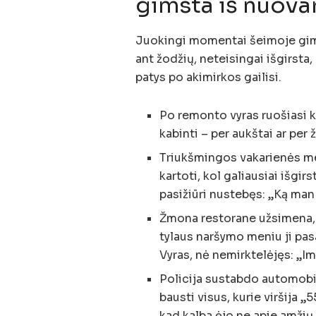
gimsta iš nuova
Juokingi momentai šeimoje gimst
ant žodžių, neteisingai išgirsta,
patys po akimirkos gailisi.
Po remonto vyras ruošiasi ka
kabinti – per aukštai ar per
Triukšmingos vakarienės me
kartoti, kol galiausiai išgir
pasižiūri nustebęs: „Ką man
Žmona restorane užsimena, 
tylaus naršymo meniu ji pa
Vyras, nė nemirktelėjęs: „Imk
Policija sustabdo automobil
bausti visus, kurie viršija „
kad kalba ėjo ne apie amžių, 