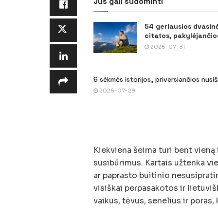
Jus gali sudominti
54 geriausios dvasin
citatos, pakylėjančios
2026-07-31
6 sėkmės istorijos, priversiančios nusi
2026-07-29
Kiekviena šeima turi bent vieną i
susibūrimus. Kartais užtenka vi
ar paprasto buitinio nesusiprati
visiškai perpasakotos ir lietuvi
vaikus, tėvus, senelius ir poras