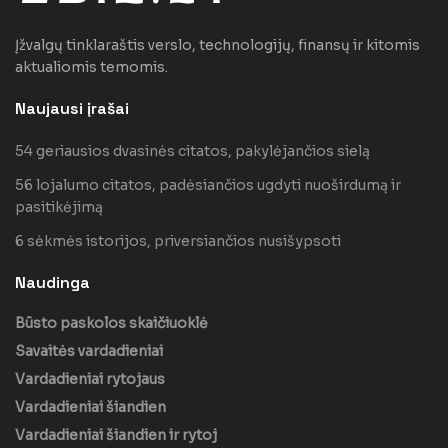
Įžvalgų tinklaraštis verslo, technologijų, finansų ir kitomis
aktualiomis temomis.
Naujausi įrašai
54 geriausios dvasinės citatos, pakylėjančios sielą
56 lojalumo citatos, padėsiančios ugdyti nuoširdumą ir
pasitikėjimą
6 sėkmės istorijos, priversiančios nusišypsoti
Naudinga
Būsto paskolos skaičiuoklė
Savaitės vardadieniai
Vardadieniai rytojaus
Vardadieniai šiandien
Vardadieniai šiandien ir rytoj