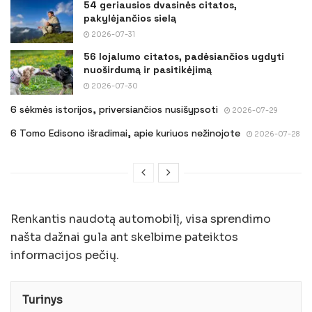
54 geriausios dvasinės citatos,
pakylėjančios sielą
2026-07-31
56 lojalumo citatos, padėsiančios ugdyti
nuoširdumą ir pasitikėjimą
2026-07-30
6 sėkmės istorijos, priversiančios nusišypsoti
2026-07-29
6 Tomo Edisono išradimai, apie kuriuos nežinojote
2026-07-28
Renkantis naudotą automobilį, visa sprendimo
našta dažnai gula ant skelbime pateiktos
informacijos pečių.
Turinys