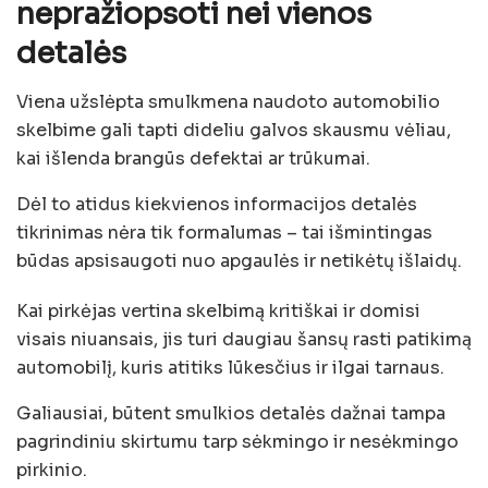
nepražiopsoti nei vienos
detalės
Viena užslėpta smulkmena naudoto automobilio
skelbime gali tapti dideliu galvos skausmu vėliau,
kai išlenda brangūs defektai ar trūkumai.
Dėl to atidus kiekvienos informacijos detalės
tikrinimas nėra tik formalumas – tai išmintingas
būdas apsisaugoti nuo apgaulės ir netikėtų išlaidų.
Kai pirkėjas vertina skelbimą kritiškai ir domisi
visais niuansais, jis turi daugiau šansų rasti patikimą
automobilį, kuris atitiks lūkesčius ir ilgai tarnaus.
Galiausiai, būtent smulkios detalės dažnai tampa
pagrindiniu skirtumu tarp sėkmingo ir nesėkmingo
pirkinio.