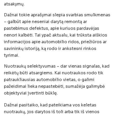
atsakymų.
Dažnai tokie aprašymai slepia svarbias smulkmenas
– galbūt apie neseniai darytą remontą ar
pastebimus defektus, apie kuriuos pardavėjas
nenori kalbėti. Tai ypač aktualu, kai trūksta aiškios
informacijos apie automobilio ridos, priežiūros ar
savininkų istoriją, ką rodo ir ankstesni rinkos
tyrimai.
Nuotraukų selektyvumas – dar vienas signalas, kad
reikėtų būti atsargiems. Kai nuotraukos rodo tik
patraukliausias automobilio vietas, o galimi
pažeidimai lieka nepastebėti, sumažėja galimybė
objektyviai įvertinti būklę.
Dažnai pasitaiko, kad pateikiama vos keletas
nuotraukų, jos darytos iš toli arba tik iš vienos