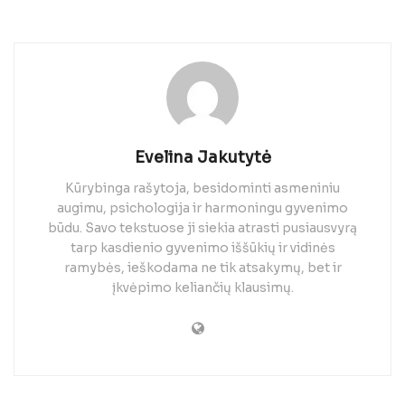
Evelina Jakutytė
Kūrybinga rašytoja, besidominti asmeniniu
augimu, psichologija ir harmoningu gyvenimo
būdu. Savo tekstuose ji siekia atrasti pusiausvyrą
tarp kasdienio gyvenimo iššūkių ir vidinės
ramybės, ieškodama ne tik atsakymų, bet ir
įkvėpimo keliančių klausimų.