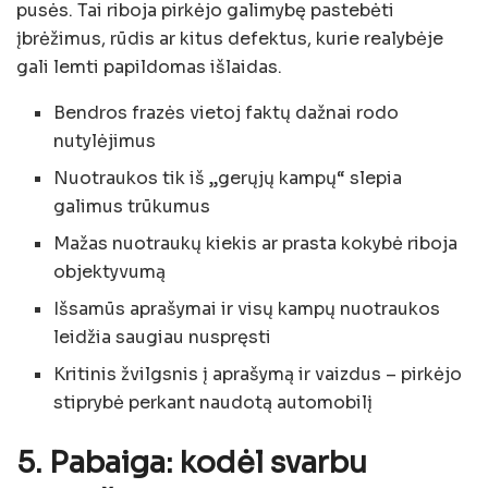
pusės. Tai riboja pirkėjo galimybę pastebėti
įbrėžimus, rūdis ar kitus defektus, kurie realybėje
gali lemti papildomas išlaidas.
Bendros frazės vietoj faktų dažnai rodo
nutylėjimus
Nuotraukos tik iš „gerųjų kampų“ slepia
galimus trūkumus
Mažas nuotraukų kiekis ar prasta kokybė riboja
objektyvumą
Išsamūs aprašymai ir visų kampų nuotraukos
leidžia saugiau nuspręsti
Kritinis žvilgsnis į aprašymą ir vaizdus – pirkėjo
stiprybė perkant naudotą automobilį
5. Pabaiga: kodėl svarbu