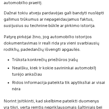
automobilio praeitį.
Dažnai tokiu atveju pardavėjas gali bandyti nuslėpti
galimus trūkumus ar nepageidaujamus faktus,
susijusius su technine būkle ar pirkimo istorija.
Patyrę pirkėjai žino, jog automobilio istorijos
dokumentavimas ir reali rida yra vieni svarbiausių
rodiklių, padedančių išvengti apgaulės.
Trūksta konkrečių priežiūros įrašų
Neaišku, kiek ir kokie savininkai automobilį
turėjo anksčiau
Ridos informacija pateikta tik apytiksliai ar visai
nėra
Norint įsitikinti, kad skelbime pateikti duomenys
yra tikri, verta remtis nepriklausomais šaltiniais bei