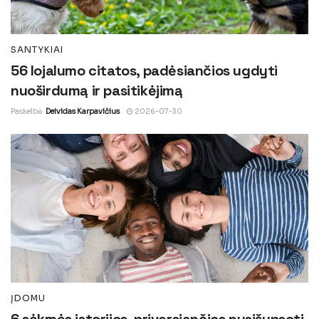
SANTYKIAI
56 lojalumo citatos, padėsiančios ugdyti
nuoširdumą ir pasitikėjimą
Paskelbė
Deividas Karpavičius
2026-07-30
ĮDOMU
6 sėkmės istorijos, priversiančios nusišypsoti