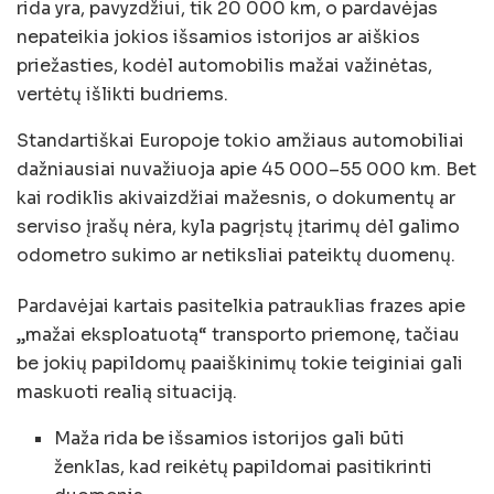
rida yra, pavyzdžiui, tik 20 000 km, o pardavėjas
nepateikia jokios išsamios istorijos ar aiškios
priežasties, kodėl automobilis mažai važinėtas,
vertėtų išlikti budriems.
Standartiškai Europoje tokio amžiaus automobiliai
dažniausiai nuvažiuoja apie 45 000–55 000 km. Bet
kai rodiklis akivaizdžiai mažesnis, o dokumentų ar
serviso įrašų nėra, kyla pagrįstų įtarimų dėl galimo
odometro sukimo ar netiksliai pateiktų duomenų.
Pardavėjai kartais pasitelkia patrauklias frazes apie
„mažai eksploatuotą“ transporto priemonę, tačiau
be jokių papildomų paaiškinimų tokie teiginiai gali
maskuoti realią situaciją.
Maža rida be išsamios istorijos gali būti
ženklas, kad reikėtų papildomai pasitikrinti