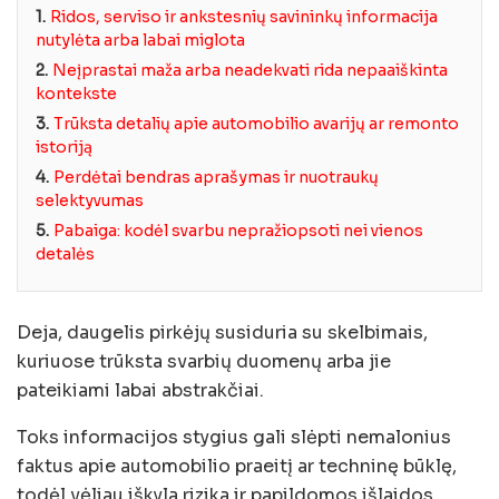
1.
Ridos, serviso ir ankstesnių savininkų informacija
nutylėta arba labai miglota
2.
Neįprastai maža arba neadekvati rida nepaaiškinta
kontekste
3.
Trūksta detalių apie automobilio avarijų ar remonto
istoriją
4.
Perdėtai bendras aprašymas ir nuotraukų
selektyvumas
5.
Pabaiga: kodėl svarbu nepražiopsoti nei vienos
detalės
Deja, daugelis pirkėjų susiduria su skelbimais,
kuriuose trūksta svarbių duomenų arba jie
pateikiami labai abstrakčiai.
Toks informacijos stygius gali slėpti nemalonius
faktus apie automobilio praeitį ar techninę būklę,
todėl vėliau iškyla rizika ir papildomos išlaidos.