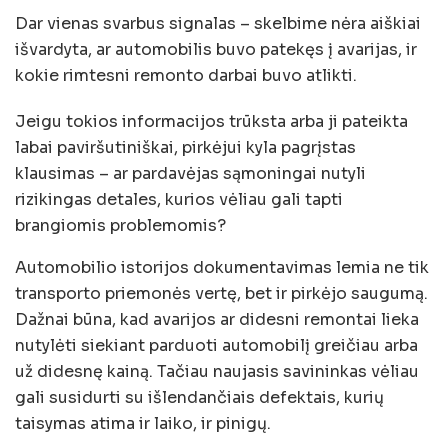
Dar vienas svarbus signalas – skelbime nėra aiškiai
išvardyta, ar automobilis buvo patekęs į avarijas, ir
kokie rimtesni remonto darbai buvo atlikti.
Jeigu tokios informacijos trūksta arba ji pateikta
labai paviršutiniškai, pirkėjui kyla pagrįstas
klausimas – ar pardavėjas sąmoningai nutyli
rizikingas detales, kurios vėliau gali tapti
brangiomis problemomis?
Automobilio istorijos dokumentavimas lemia ne tik
transporto priemonės vertę, bet ir pirkėjo saugumą.
Dažnai būna, kad avarijos ar didesni remontai lieka
nutylėti siekiant parduoti automobilį greičiau arba
už didesnę kainą. Tačiau naujasis savininkas vėliau
gali susidurti su išlendančiais defektais, kurių
taisymas atima ir laiko, ir pinigų.