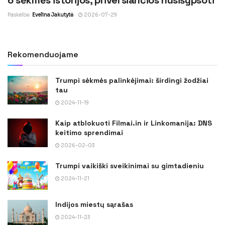
Paskelbė
Evelina Jakutytė
2026-07-29
Rekomenduojame
Trumpi sėkmės palinkėjimai: širdingi žodžiai
tau
2024-11-19
Kaip atblokuoti Filmai.in ir Linkomanija: DNS
keitimo sprendimai
2026-02-03
Trumpi vaikiški sveikinimai su gimtadieniu
2024-11-21
Indijos miestų sąrašas
2024-11-23