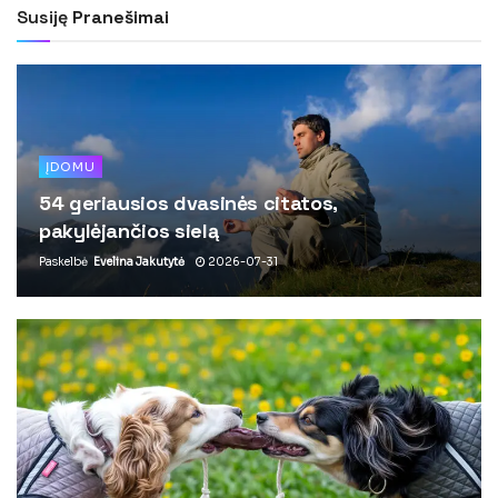
Susiję
Pranešimai
ĮDOMU
54 geriausios dvasinės citatos,
pakylėjančios sielą
Paskelbė
Evelina Jakutytė
2026-07-31