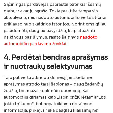
Sąžiningas pardavėjas paprastai pateikia išsamų
darbų ir avarijų sąrašą. Tokia praktika tampa vis
aktualesnė, nes naudoto automobilio vertė stipriai
priklauso nuo skaidrios istorijos. Norintiems giliau
pasidomėti, daugiau pavyzdžių, kaip atpažinti
rizikingus pasiūlymus, rasite šaltinyje
naudoto
automobilio pardavimo ženklai
.
4. Perdėtai bendras aprašymas
ir nuotraukų selektyvumas
Taip pat verta atkreipti dėmesį, jei skelbime
aprašymas atrodo tarsi šablonas – daug žadančių
žodžių, bet mažai konkrečių duomenų. Kai
automobilis giriamas kaip „labai prižiūrėtas“ ar „be
jokių trūkumų“, bet nepateikiama detalesnė
informacija, pirkėjui lieka daugiau klausimų nei