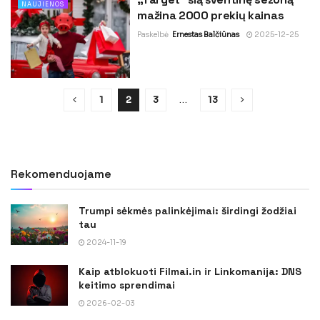
NAUJIENOS
mažina 2000 prekių kainas
Paskelbė
Ernestas Balčiūnas
2025-12-25
1
2
3
…
13
Rekomenduojame
Trumpi sėkmės palinkėjimai: širdingi žodžiai
tau
2024-11-19
Kaip atblokuoti Filmai.in ir Linkomanija: DNS
keitimo sprendimai
2026-02-03