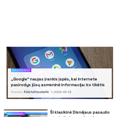
NAUJIENOS
„Google“ naujas įrankis įspės, kai internete
pasirodys jūsų asmeninė informacija: ko tikėtis
Paskelbė
Rūta Kalinauskaitė
2026-03-25
Ši klasikinė Disnėjaus pasaulio
NAUJIENOS