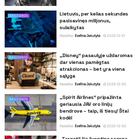
Lietuvis, per kelias sekundes
NAUJIENOS
pasisavinęs milijonus,
sulaikytas
Paskelbė
Evelina Jakutytė
2025-12-31
„Disney“ pasaulyje uždaromas
NAUJIENOS
dar vienas pamėgtas
atrakcionas – bet yra viena
sąlyga
Paskelbė
Evelina Jakutytė
2025-12-30
„Spirit Airlines“ pripažinta
NAUJIENOS
geriausia JAV oro linijų
bendrove – taip, iš tiesų! Štai
kodėl
Paskelbė
Evelina Jakutytė
2025-12-30
„Target“ šią šventinę sezoną