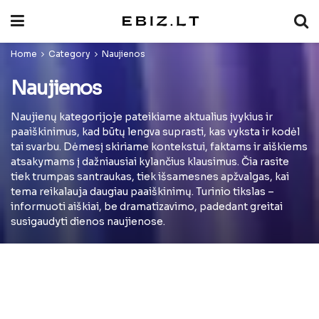
Home
Category
Naujienos
Naujienos
Naujienų kategorijoje pateikiame aktualius įvykius ir
paaiškinimus, kad būtų lengva suprasti, kas vyksta ir kodėl
tai svarbu. Dėmesį skiriame kontekstui, faktams ir aiškiems
atsakymams į dažniausiai kylančius klausimus. Čia rasite
tiek trumpas santraukas, tiek išsamesnes apžvalgas, kai
tema reikalauja daugiau paaiškinimų. Turinio tikslas –
informuoti aiškiai, be dramatizavimo, padedant greitai
susigaudyti dienos naujienose.