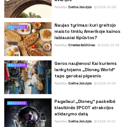
Paskelbė
Evelina Jakutytė
2026-01-06
Naujas tyrimas: kuri greitojo
NAUJIENOS
maisto tinklų Amerikoje kainos
labiausiai išpūstos?
Paskelbė
Ernestas Balčiūnas
2026-01-03
Geros naujienos! Kai kuriems
NAUJIENOS
lankytojams „Disney World“
taps gerokai pigesnis
Paskelbė
Evelina Jakutytė
2026-01-03
Pagaliau! „Disney“ paskelbė
NAUJIENOS
klasikinės EPCOT atrakcijos
atidarymo datą
Paskelbė
Evelina Jakutytė
2026-01-01