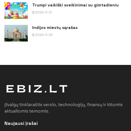
Trumpi vaikiški sveikinimai su gimtadieniu
2024-11-21
Indijos miestų sąrašas
2024-11-23
Įžvalgų tinklaraštis verslo, technologijų, finansų ir kitomis
aktualiomis temomis.
Naujausi įrašai