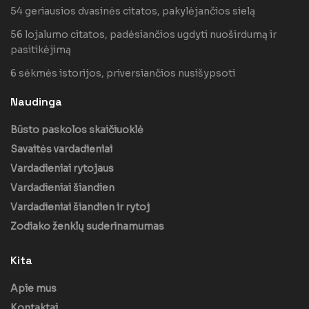
54 geriausios dvasinės citatos, pakylėjančios sielą
56 lojalumo citatos, padėsiančios ugdyti nuoširdumą ir
pasitikėjimą
6 sėkmės istorijos, priversiančios nusišypsoti
Naudinga
Būsto paskolos skaičiuoklė
Savaitės vardadieniai
Vardadieniai rytojaus
Vardadieniai šiandien
Vardadieniai šiandien ir rytoj
Zodiako ženklų suderinamumas
Kita
Apie mus
Kontaktai