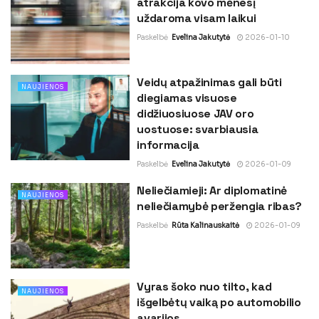
atrakcija kovo mėnesį
uždaroma visam laikui
Paskelbė
Evelina Jakutytė
2026-01-10
Veidų atpažinimas gali būti
NAUJIENOS
diegiamas visuose
didžiuosiuose JAV oro
uostuose: svarbiausia
informacija
Paskelbė
Evelina Jakutytė
2026-01-09
Neliečiamieji: Ar diplomatinė
NAUJIENOS
neliečiamybė peržengia ribas?
Paskelbė
Rūta Kalinauskaitė
2026-01-09
Vyras šoko nuo tilto, kad
NAUJIENOS
išgelbėtų vaiką po automobilio
avarijos