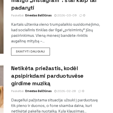
matyti „Instagram“: štai kaip tai
padaryti
Paskelbė
Ernestas Balčiūnas
2026-03-09
0
Kartais užtenka vieno trumpalaikio susidomėjimo,
kad socialinis tinklas dar ilgai „prisimintų“ jūsų
pasirinkimus. Vieną mėnesį bandėte rinktis
augalinę mitybą –...
DETAILS
SKAITYTI DAUGIAU
Netikėta priežastis, kodėl
apsipirkdami parduotuvėse
girdime muziką
Paskelbė
Ernestas Balčiūnas
2026-02-28
0
Daugeliui pažįstama situacija: užsuki į parduotuvę
tik pieno ir duonos, o fone skamba daina, kuri
netikėtai pakelia nuotaiką. Kyla klausimas...