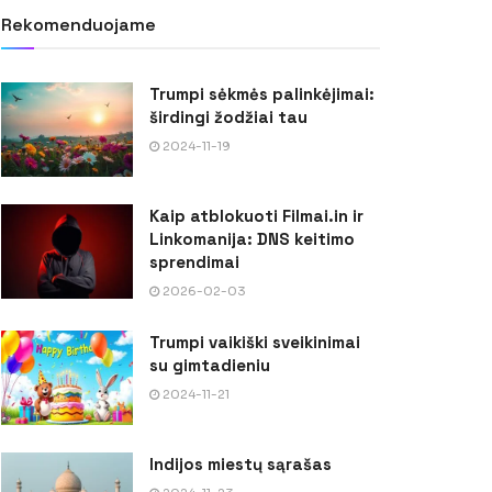
Rekomenduojame
Trumpi sėkmės palinkėjimai:
širdingi žodžiai tau
2024-11-19
Kaip atblokuoti Filmai.in ir
Linkomanija: DNS keitimo
sprendimai
2026-02-03
Trumpi vaikiški sveikinimai
su gimtadieniu
2024-11-21
Indijos miestų sąrašas