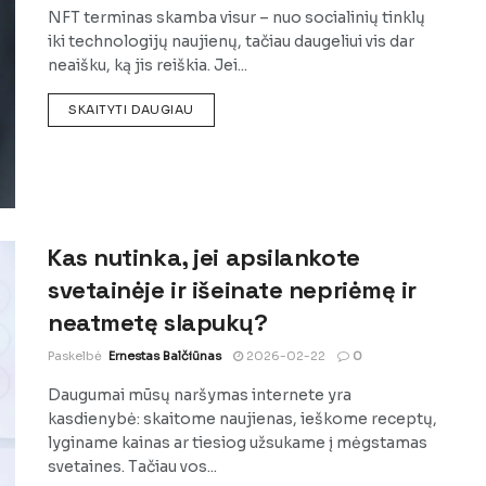
NFT terminas skamba visur – nuo socialinių tinklų
iki technologijų naujienų, tačiau daugeliui vis dar
neaišku, ką jis reiškia. Jei...
DETAILS
SKAITYTI DAUGIAU
Kas nutinka, jei apsilankote
svetainėje ir išeinate nepriėmę ir
neatmetę slapukų?
Paskelbė
Ernestas Balčiūnas
2026-02-22
0
Daugumai mūsų naršymas internete yra
kasdienybė: skaitome naujienas, ieškome receptų,
lyginame kainas ar tiesiog užsukame į mėgstamas
svetaines. Tačiau vos...