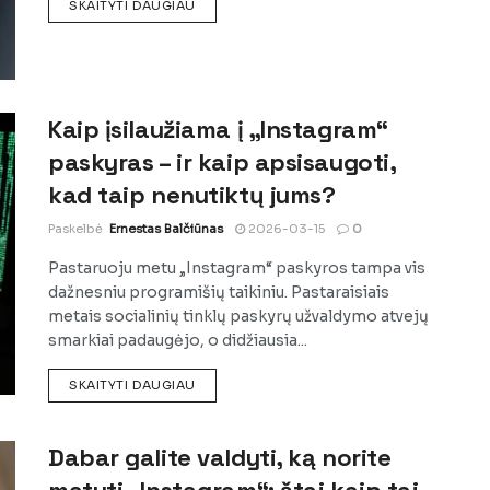
DETAILS
SKAITYTI DAUGIAU
Kaip įsilaužiama į „Instagram“
paskyras – ir kaip apsisaugoti,
kad taip nenutiktų jums?
Paskelbė
Ernestas Balčiūnas
2026-03-15
0
Pastaruoju metu „Instagram“ paskyros tampa vis
dažnesniu programišių taikiniu. Pastaraisiais
metais socialinių tinklų paskyrų užvaldymo atvejų
smarkiai padaugėjo, o didžiausia...
DETAILS
SKAITYTI DAUGIAU
Dabar galite valdyti, ką norite