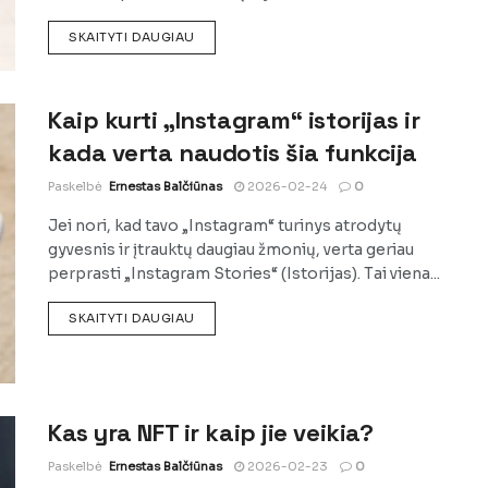
DETAILS
SKAITYTI DAUGIAU
Kaip kurti „Instagram“ istorijas ir
kada verta naudotis šia funkcija
Paskelbė
Ernestas Balčiūnas
2026-02-24
0
Jei nori, kad tavo „Instagram“ turinys atrodytų
gyvesnis ir įtrauktų daugiau žmonių, verta geriau
perprasti „Instagram Stories“ (Istorijas). Tai viena...
DETAILS
SKAITYTI DAUGIAU
Kas yra NFT ir kaip jie veikia?
Paskelbė
Ernestas Balčiūnas
2026-02-23
0