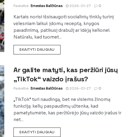
Paskelbė
Ernestas Balčiūnas
2026-01-27
0
Kartais norisi išsisaugoti socialinių tinklų turinį
vėlesniam laikui: įdomų receptą, knygos
pavadinimą, patikusį drabužį ar idėją kelionei.
Natūralu, kad tuomet...
DETAILS
SKAITYTI DAUGIAU
Ar galite matyti, kas peržiūri jūsų
„TikTok“ vaizdo įrašus?
Paskelbė
Ernestas Balčiūnas
2026-01-27
0
„TikTok“ turi naudingą, bet ne visiems žinomą
funkciją: kelių paspaudimų užtenka, kad
pamatytumėte, kas peržiūrėjo jūsų vaizdo įrašus ir
net...
DETAILS
SKAITYTI DAUGIAU