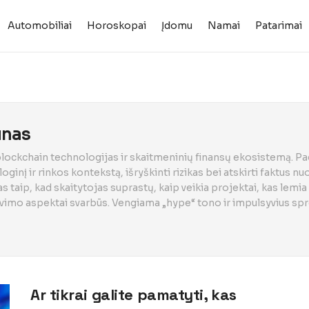
Automobiliai
Horoskopai
Įdomu
Namai
Patarimai
ūnas
blockchain technologijas ir skaitmeninių finansų ekosistemą. Pa
oginį ir rinkos kontekstą, išryškinti rizikas bei atskirti faktus nu
 taip, kad skaitytojas suprastų, kaip veikia projektai, kas lemia
iavimo aspektai svarbūs. Vengiama „hype“ tono ir impulsyvius s
Ar tikrai galite pamatyti, kas