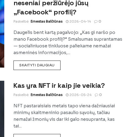
neseniai peržiūrėjo jūsų
„Facebook“ profilį?
Paskelbė
Ernestas Balčiūnas
2026-04-14
0
Daugelis bent kartą pagalvojo: „Kas gi naršo po
mano Facebook profilį?“ Smalsumas suprantamas
— socialiniuose tinkluose paliekame nemažai
asmeninės informacijos,...
DETAILS
SKAITYTI DAUGIAU
Kas yra NFT ir kaip jie veikia?
Paskelbė
Ernestas Balčiūnas
2026-05-24
0
NFT pastaraisiais metais tapo viena dažniausiai
minimų skaitmeninio pasaulio sąvokų, tačiau
nemažai žmonių vis dar iki galo nesupranta, kas
tai...