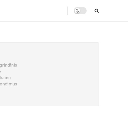
grindinis
o
 kainų
prendimus