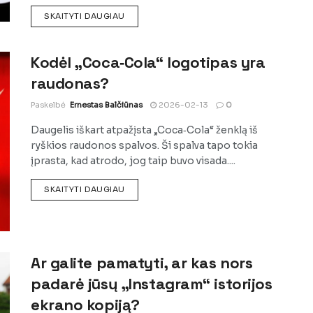
DETAILS
SKAITYTI DAUGIAU
Kodėl „Coca‑Cola“ logotipas yra
raudonas?
Paskelbė
Ernestas Balčiūnas
2026-02-13
0
Daugelis iškart atpažįsta „Coca‑Cola“ ženklą iš
ryškios raudonos spalvos. Ši spalva tapo tokia
įprasta, kad atrodo, jog taip buvo visada....
DETAILS
SKAITYTI DAUGIAU
Ar galite pamatyti, ar kas nors
padarė jūsų „Instagram“ istorijos
ekrano kopiją?