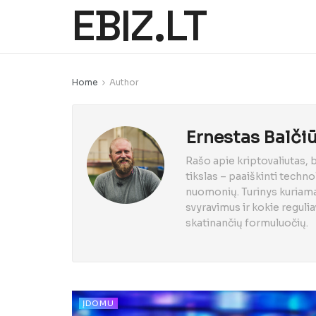
EBIZ.LT
Home
Author
Ernestas Balči
Rašo apie kriptovaliutas, 
tikslas – paaiškinti technol
nuomonių. Turinys kuriamas
svyravimus ir kokie regul
skatinančių formuluočių.
ĮDOMU