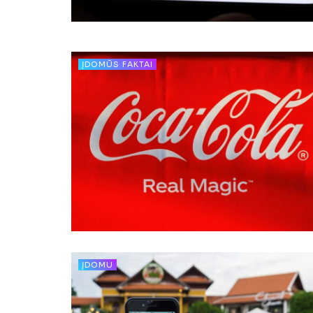
ĮDOMŪS FAKTAI
ĮDOMU