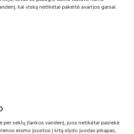
ndenį, kai viską netikėtai pakeitė avarijos garsai.
o
 per seklų įlankos vandenį, juos netikėtai pasiekė
ienos eismo juostos į kitą slydo juodas pikapas,