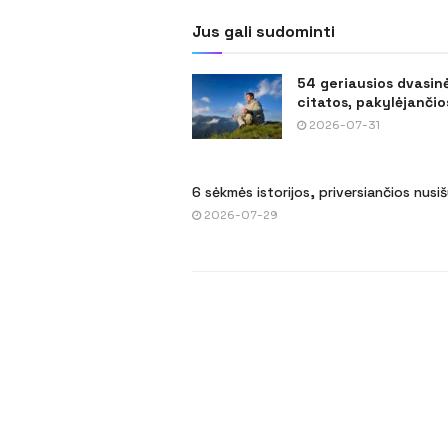
Jus gali sudominti
54 geriausios dvasin
citatos, pakylėjančios
2026-07-31
6 sėkmės istorijos, priversiančios nusi
2026-07-29