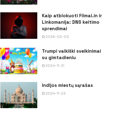
Kaip atblokuoti Filmai.in ir
Linkomanija: DNS keitimo
sprendimai
2026-02-03
Trumpi vaikiški sveikinimai
su gimtadieniu
2024-11-21
Indijos miestų sąrašas
2024-11-23