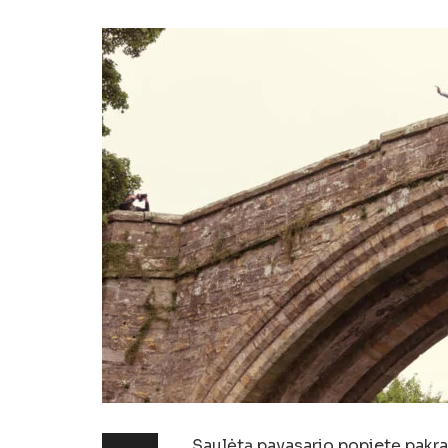
Saulėtą pavasario popietę pakr