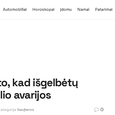
Automobiliai
Horoskopai
Įdomu
Namai
Patarimai
to, kad išgelbėtų
io avarijos
0
Kategorija
Naujienos