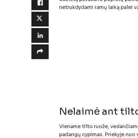
netrukdydami ramų laiką palei va
Nelaimė ant tilt
Viename tilto ruože, vedančiame
padangų cypimas. Priekyje nuo v