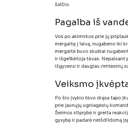
šalčio.
Pagalba iš vande
Vos po akimirkos prie jų priplauk
mergaitę į laivą, nugabeno iki kr
mergaitė buvo skubiai nugabenta 
ir išgelbėtoja tėvas. Nepaisant 
išgyveno ir daugiau rimtesnių 
Veiksmo įkvėpta
Po šio įvykio tėvo drąsa tapo įkv
prie jaunųjų ugniagesių komando
Šeimos stiprybė ir greita reakc
gyvybę ir padarė neišdildomą įs