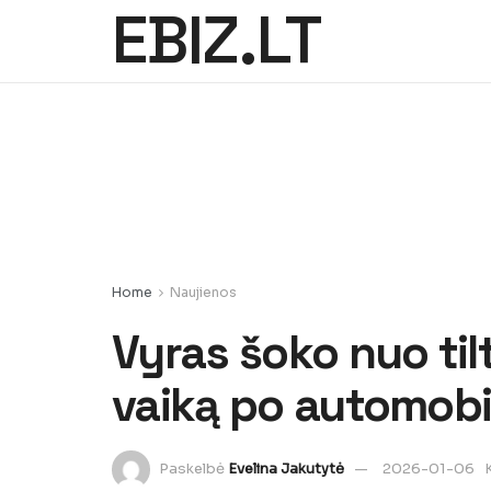
EBIZ.LT
Home
Naujienos
Vyras šoko nuo til
vaiką po automobil
Paskelbė
Evelina Jakutytė
2026-01-06