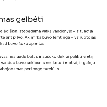
mas gelbėti
bejėgiškai, stebėdama vaiką vandenyje – situacija
rtė ant pilvo. Akimirka buvo lemtinga – vairuotojas
, kad buvo šoko apimtas.
vas nusiaudė batus ir sušuko dukrai palikti vietą.
e vanduo buvo seklesnis nei keturi metrai, ir galėjo
neabejodamas peržengė turėklus.