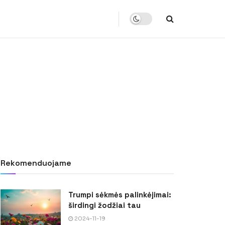
Rekomenduojame
Trumpi sėkmės palinkėjimai:
širdingi žodžiai tau
2024-11-19