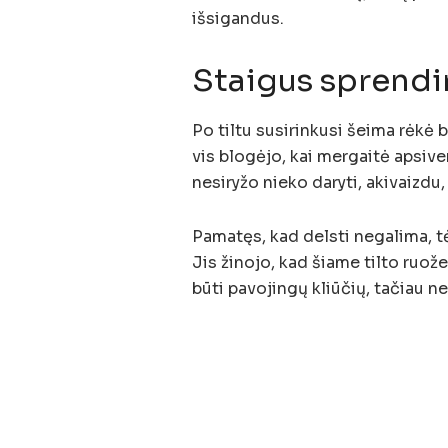
išsigandus.
Staigus sprendi
Po tiltu susirinkusi šeima rėkė 
vis blogėjo, kai mergaitė apsive
nesiryžo nieko daryti, akivaizdu
Pamatęs, kad delsti negalima, tė
Jis žinojo, kad šiame tilto ruož
būti pavojingų kliūčių, tačiau 