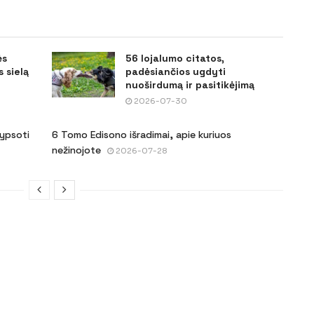
ės
56 lojalumo citatos,
 sielą
padėsiančios ugdyti
nuoširdumą ir pasitikėjimą
2026-07-30
šypsoti
6 Tomo Edisono išradimai, apie kuriuos
nežinojote
2026-07-28