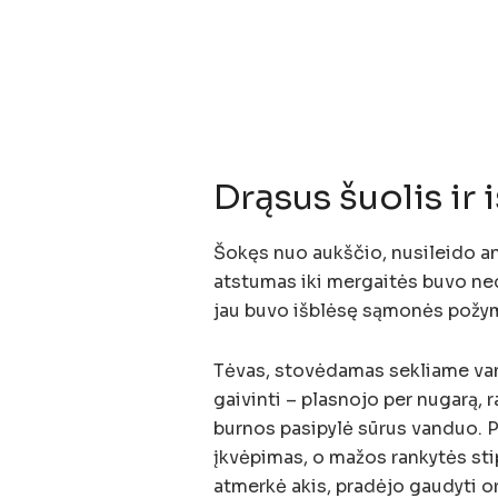
Drąsus šuolis ir
Šokęs nuo aukščio, nusileido an
atstumas iki mergaitės buvo nedi
jau buvo išblėsę sąmonės požymi
Tėvas, stovėdamas sekliame vand
gaivinti – plasnojo per nugarą, 
burnos pasipylė sūrus vanduo. P
įkvėpimas, o mažos rankytės stip
atmerkė akis, pradėjo gaudyti or