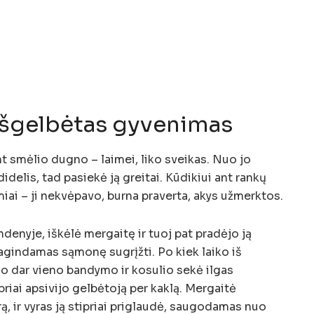
 išgelbėtas gyvenimas
t smėlio dugno – laimei, liko sveikas. Nuo jo
delis, tad pasiekė ją greitai. Kūdikiui ant rankų
ai – ji nekvėpavo, burna praverta, akys užmerktos.
enyje, iškėlė mergaitę ir tuoj pat pradėjo ją
ragindamas sąmonę sugrįžti. Po kiek laiko iš
o dar vieno bandymo ir kosulio sekė ilgas
riai apsivijo gelbėtoją per kaklą. Mergaitė
ą, ir vyras ją stipriai priglaudė, saugodamas nuo