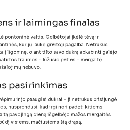
ns ir laimingas finalas
ė pontoninė valtis. Gelbėtojai įkėlė tėvą ir
antinės, kur jų laukė greitoji pagalba. Netrukus
į ligoninę, o ant tilto savo dukrą apkabinti galėjo
patirtos traumos – lūžusio peties – mergaitė
sužalojimų nebuvo.
s pasirinkimas
ėpimu ir jo paauglei dukrai – ji netrukus prisijungė
s, nusprendusi, kad irgi nori padėti kitiems.
ija tą pavojingą dieną išgelbėjo mažos mergaitės
pūdį visiems, mačiusiems šią drąsą.