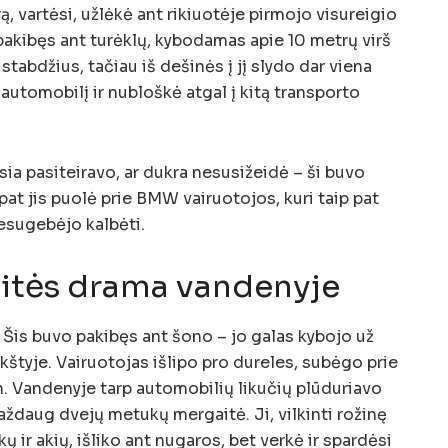
ą, vartėsi, užlėkė ant rikiuotėje pirmojo visureigio
 pakibęs ant turėklų, kybodamas apie 10 metrų virš
tabdžius, tačiau iš dešinės į jį slydo dar viena
 automobilį ir nubloškė atgal į kitą transporto
usia pasiteiravo, ar dukra nesusižeidė – ši buvo
 pat jis puolė prie BMW vairuotojos, kuri taip pat
nesugebėjo kalbėti.
itės drama vandenyje
Šis buvo pakibęs ant šono – jo galas kybojo už
kštyje. Vairuotojas išlipo pro dureles, subėgo prie
n. Vandenyje tarp automobilių likučių plūduriavo
aždaug dvejų metukų mergaitė. Ji, vilkinti rožinę
ų ir akių, išliko ant nugaros, bet verkė ir spardėsi