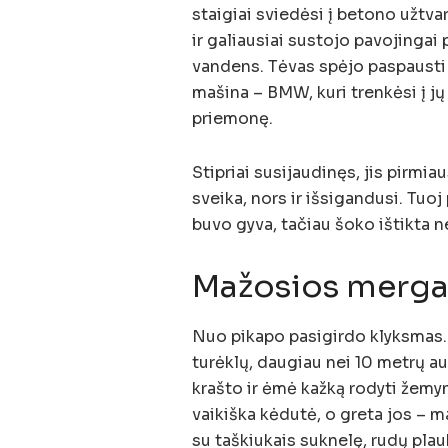
staigiai sviedėsi į betono užtvar
ir galiausiai sustojo pavojingai
vandens. Tėvas spėjo paspausti s
mašina – BMW, kuri trenkėsi į jų
priemonę.
Stipriai susijaudinęs, jis pirmia
sveika, nors ir išsigandusi. Tuoj
buvo gyva, tačiau šoko ištikta 
Mažosios merga
Nuo pikapo pasigirdo klyksmas. 
turėklų, daugiau nei 10 metrų au
krašto ir ėmė kažką rodyti žemy
vaikiška kėdutė, o greta jos – m
su taškiukais suknelę, rudų plauk