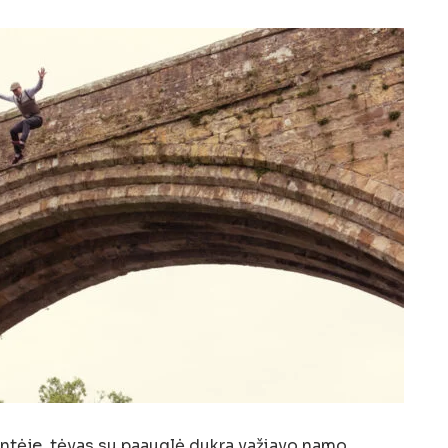
antėje, tėvas su paauglė dukra važiavo namo