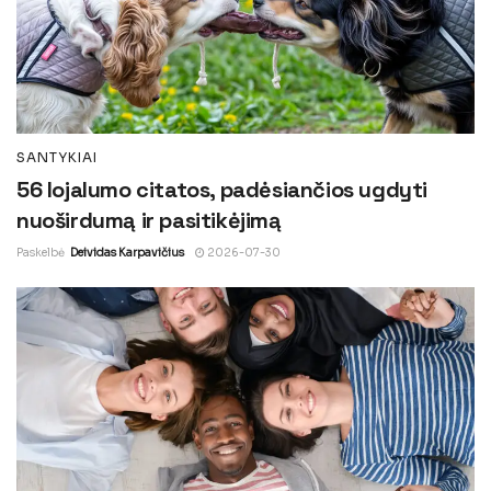
SANTYKIAI
56 lojalumo citatos, padėsiančios ugdyti
nuoširdumą ir pasitikėjimą
Paskelbė
Deividas Karpavičius
2026-07-30