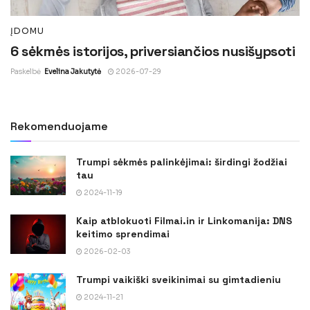
ĮDOMU
6 sėkmės istorijos, priversiančios nusišypsoti
Paskelbė
Evelina Jakutytė
2026-07-29
Rekomenduojame
Trumpi sėkmės palinkėjimai: širdingi žodžiai
tau
2024-11-19
Kaip atblokuoti Filmai.in ir Linkomanija: DNS
keitimo sprendimai
2026-02-03
Trumpi vaikiški sveikinimai su gimtadieniu
2024-11-21