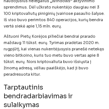
naudojusius nelegalius „Windows” aktyvinimo
sprendimus. Dėl užkrato nukentėjo daugiau nei 3
100 kriptovaliutų piniginių įvairiose pasaulio šalyse.
Iš viso buvo perimtos 840 operacijos, kurių bendra
vertė siekė apie 1,15 mln. eurų.
Aštuoni Pietų Korėjos piliečiai bendrai prarado
maždaug 11 tūkst. eurų. Tyrimas pradėtas 2020 m.
rugpjūtį, kai vienas nukentėjusysis pranešė netekęs
vieno bitkoino, kuris tuo metu buvo vertas apie 8
tūkst. eurų. Nors kriptovaliuta buvo išsiųsta į
žinomą adresą, vėliau paaiškėjo, kad ji buvo
peradresuota kitur.
Tarptautinis
bendradarbiavimas ir
sulaikymas