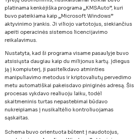
platinama kenkėjiška programa „KMSAuto”, kuri
buvo pateikiama kaip „Microsoft Windows”
aktyvinimo įrankis. Ji viliojo vartotojus, siekiančius
apeiti operacinės sistemos licencijavimo
reikalavimus.
Nustatyta, kad ši programa visame pasaulyje buvo
atsisiųsta daugiau kaip du milijonus kartų. Įdiegus
ją į kompiuterį, ji pasitelkdavo atminties
manipuliavimo metodus ir kriptovaliutų pervedimo
metu automatiškai pakeisdavo piniginės adresą. Šis
procesas vykdavo realiuoju laiku, todėl
skaitmeninis turtas nepastebimai būdavo
nukreipiamas į nusikaltėlio kontroliuojamas
sąskaitas.
Schema buvo orientuota būtent į naudotojus,