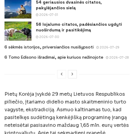
54 geriausios dvasinės citatos,
pakylėjančios sielą
2026-07-31
56 lojalumo citatos, padėsiančios ugdyti
nuoširdumą ir pasitikėjimą
2026-07-30
6 sėkmės istorijos, priversiančios nusišypsoti
2026-07-29
6 Tomo Edisono išradimai, apie kuriuos nežinojote
2026-07-28
Pietų Korėja įvykdė 29 metų Lietuvos Respublikos
piliečio, įtariamo didelio masto skaitmeninio turto
vagyste, ekstradiciją. Asmuo kaltinamas tuo, kad
pasitelkęs sudėtingą kenkėjišką programinę įrangą
neteisėtai pasisavino maždaug 1,65 mln. eurų vertės
kriptovaliutų. Apie tai sekmadienį pranešė