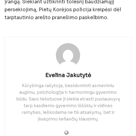
įrangą. Siekiant užtikrinti tolesnį baudžiamąjį
persekiojimą, Pietų Korėjos policija kreipėsi dėl
tarptautinio arešto pranešimo paskelbimo.
Evelina Jakutytė
Kūrybinga rašytoja, besidominti asmeniniu
augimu, psichologija ir harmoningu gyvenimo
būdu. Savo tekstuose ji siekia atrasti pusiausvyrą
tarp kasdienio gyvenimo iššūkių ir vidinės
ramybės, ieškodama ne tik atsakymų, bet ir
įkvėpimo keliančių klausimų.