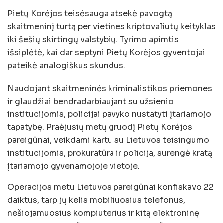
Pietų Korėjos teisėsauga atsekė pavogtą
skaitmeninį turtą per vietines kriptovaliutų keityklas
iki šešių skirtingų valstybių. Tyrimo apimtis
išsiplėtė, kai dar septyni Pietų Korėjos gyventojai
pateikė analogiškus skundus.
Naudojant skaitmeninės kriminalistikos priemones
ir glaudžiai bendradarbiaujant su užsienio
institucijomis, policijai pavyko nustatyti įtariamojo
tapatybę. Praėjusių metų gruodį Pietų Korėjos
pareigūnai, veikdami kartu su Lietuvos teisingumo
institucijomis, prokuratūra ir policija, surengė kratą
įtariamojo gyvenamojoje vietoje.
Operacijos metu Lietuvos pareigūnai konfiskavo 22
daiktus, tarp jų kelis mobiliuosius telefonus,
nešiojamuosius kompiuterius ir kitą elektroninę