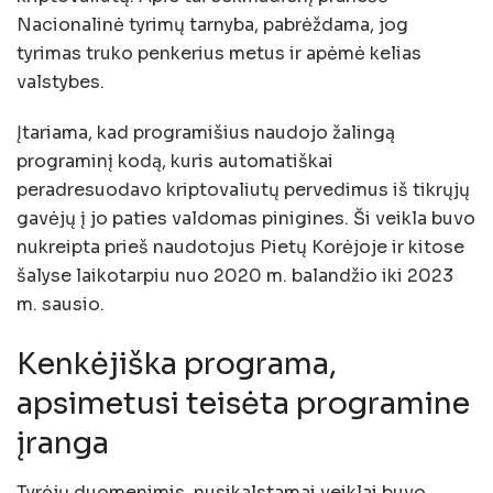
Nacionalinė tyrimų tarnyba, pabrėždama, jog
tyrimas truko penkerius metus ir apėmė kelias
valstybes.
Įtariama, kad programišius naudojo žalingą
programinį kodą, kuris automatiškai
peradresuodavo kriptovaliutų pervedimus iš tikrųjų
gavėjų į jo paties valdomas pinigines. Ši veikla buvo
nukreipta prieš naudotojus Pietų Korėjoje ir kitose
šalyse laikotarpiu nuo 2020 m. balandžio iki 2023
m. sausio.
Kenkėjiška programa,
apsimetusi teisėta programine
įranga
Tyrėjų duomenimis, nusikalstamai veiklai buvo