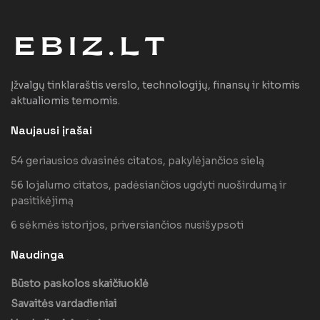
Įžvalgų tinklaraštis verslo, technologijų, finansų ir kitomis
aktualiomis temomis.
Naujausi įrašai
54 geriausios dvasinės citatos, pakylėjančios sielą
56 lojalumo citatos, padėsiančios ugdyti nuoširdumą ir
pasitikėjimą
6 sėkmės istorijos, priversiančios nusišypsoti
Naudinga
Būsto paskolos skaičiuoklė
Savaitės vardadieniai