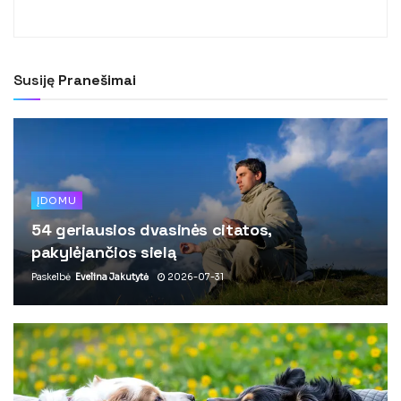
Susiję
Pranešimai
ĮDOMU
54 geriausios dvasinės citatos,
pakylėjančios sielą
Paskelbė
Evelina Jakutytė
2026-07-31