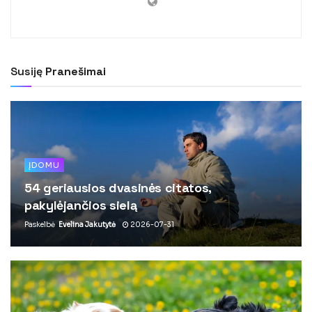
Susiję
Pranešimai
ĮDOMU
54 geriausios dvasinės citatos,
pakylėjančios sielą
Paskelbė
Evelina Jakutytė
2026-07-31