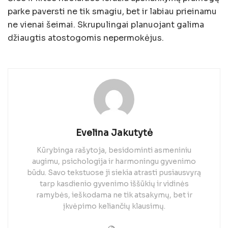
parke paversti ne tik smagiu, bet ir labiau prieinamu
ne vienai šeimai. Skrupulingai planuojant galima
džiaugtis atostogomis nepermokėjus.
Evelina Jakutytė
Kūrybinga rašytoja, besidominti asmeniniu
augimu, psichologija ir harmoningu gyvenimo
būdu. Savo tekstuose ji siekia atrasti pusiausvyrą
tarp kasdienio gyvenimo iššūkių ir vidinės
ramybės, ieškodama ne tik atsakymų, bet ir
įkvėpimo keliančių klausimų.