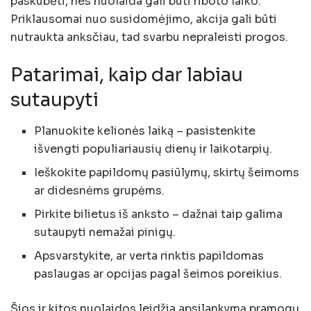
paskubėti, nes nuolaida gali būti riboto laiko.
Priklausomai nuo susidomėjimo, akcija gali būti
nutraukta anksčiau, tad svarbu nepraleisti progos.
Patarimai, kaip dar labiau
sutaupyti
Planuokite kelionės laiką – pasistenkite
išvengti populiariausių dienų ir laikotarpių.
Ieškokite papildomų pasiūlymų, skirtų šeimoms
ar didesnėms grupėms.
Pirkite bilietus iš anksto – dažnai taip galima
sutaupyti nemažai pinigų.
Apsvarstykite, ar verta rinktis papildomas
paslaugas ar opcijas pagal šeimos poreikius.
Šios ir kitos nuolaidos leidžia apsilankymą pramogų