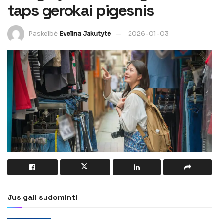
taps gerokai pigesnis
Paskelbė
Evelina Jakutytė
2026-01-03
Jus gali sudominti