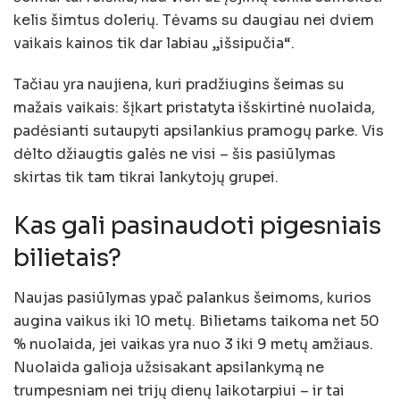
kelis šimtus dolerių. Tėvams su daugiau nei dviem
vaikais kainos tik dar labiau „išsipučia“.
Tačiau yra naujiena, kuri pradžiugins šeimas su
mažais vaikais: šįkart pristatyta išskirtinė nuolaida,
padėsianti sutaupyti apsilankius pramogų parke. Vis
dėlto džiaugtis galės ne visi – šis pasiūlymas
skirtas tik tam tikrai lankytojų grupei.
Kas gali pasinaudoti pigesniais
bilietais?
Naujas pasiūlymas ypač palankus šeimoms, kurios
augina vaikus iki 10 metų. Bilietams taikoma net 50
% nuolaida, jei vaikas yra nuo 3 iki 9 metų amžiaus.
Nuolaida galioja užsisakant apsilankymą ne
trumpesniam nei trijų dienų laikotarpiui – ir tai