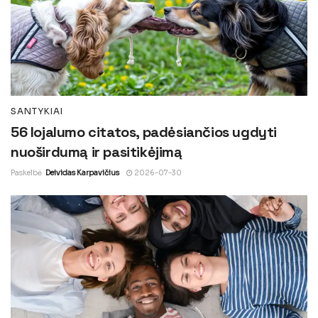
SANTYKIAI
56 lojalumo citatos, padėsiančios ugdyti
nuoširdumą ir pasitikėjimą
Paskelbė
Deividas Karpavičius
2026-07-30