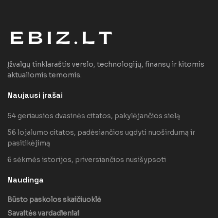
Įžvalgų tinklaraštis verslo, technologijų, finansų ir kitomis
aktualiomis temomis.
Naujausi įrašai
54 geriausios dvasinės citatos, pakylėjančios sielą
56 lojalumo citatos, padėsiančios ugdyti nuoširdumą ir
pasitikėjimą
6 sėkmės istorijos, priversiančios nusišypsoti
Naudinga
Būsto paskolos skaičiuoklė
Savaitės vardadieniai