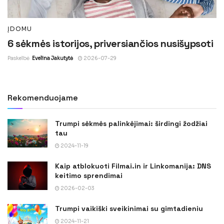
ĮDOMU
6 sėkmės istorijos, priversiančios nusišypsoti
Paskelbė
Evelina Jakutytė
2026-07-29
Rekomenduojame
Trumpi sėkmės palinkėjimai: širdingi žodžiai
tau
2024-11-19
Kaip atblokuoti Filmai.in ir Linkomanija: DNS
keitimo sprendimai
2026-02-03
Trumpi vaikiški sveikinimai su gimtadieniu
2024-11-21