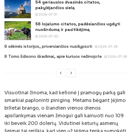
54 geriausios dvasinės citatos,
pakylėjančios sielą
2026-07-31
56 lojalumo citatos, padėsiančios ugdyti
nuoširdumą ir pasitikėjimą
2026-07-30
6 sėkmės istorijos, priversiančios nusišypsoti
2026-07-29
6 Tomo Edisono išradimai, apie kuriuos nežinojote
2026-07-28
Visuotinai žinoma, kad kelionė į pramogų parką gali
smarkiai paploninti piniginę. Metams bėgant įėjimo
bilietai brango, o šiandien vienos dienos
apsilankymas vienam žmogui gali kainuoti nuo 109
iki beveik 200 dolerių. Vidutinei keturių asmenų
šeimai tai reiškia, kad vien už įėjimą tenka sumokėti