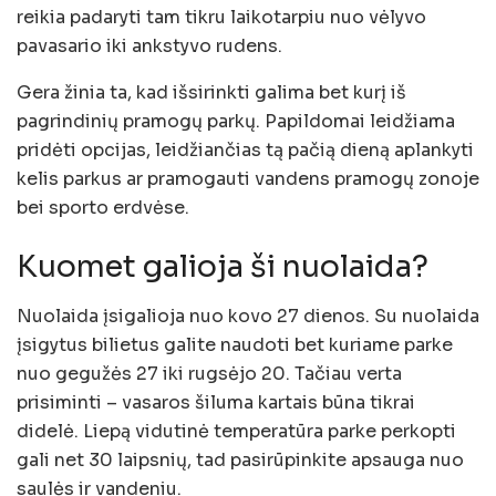
reikia padaryti tam tikru laikotarpiu nuo vėlyvo
pavasario iki ankstyvo rudens.
Gera žinia ta, kad išsirinkti galima bet kurį iš
pagrindinių pramogų parkų. Papildomai leidžiama
pridėti opcijas, leidžiančias tą pačią dieną aplankyti
kelis parkus ar pramogauti vandens pramogų zonoje
bei sporto erdvėse.
Kuomet galioja ši nuolaida?
Nuolaida įsigalioja nuo kovo 27 dienos. Su nuolaida
įsigytus bilietus galite naudoti bet kuriame parke
nuo gegužės 27 iki rugsėjo 20. Tačiau verta
prisiminti – vasaros šiluma kartais būna tikrai
didelė. Liepą vidutinė temperatūra parke perkopti
gali net 30 laipsnių, tad pasirūpinkite apsauga nuo
saulės ir vandeniu.