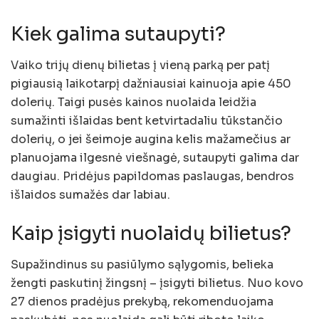
Kiek galima sutaupyti?
Vaiko trijų dienų bilietas į vieną parką per patį
pigiausią laikotarpį dažniausiai kainuoja apie 450
dolerių. Taigi pusės kainos nuolaida leidžia
sumažinti išlaidas bent ketvirtadaliu tūkstančio
dolerių, o jei šeimoje augina kelis mažamečius ar
planuojama ilgesnė viešnagė, sutaupyti galima dar
daugiau. Pridėjus papildomas paslaugas, bendros
išlaidos sumažės dar labiau.
Kaip įsigyti nuolaidų bilietus?
Supažindinus su pasiūlymo sąlygomis, belieka
žengti paskutinį žingsnį – įsigyti bilietus. Nuo kovo
27 dienos pradėjus prekybą, rekomenduojama