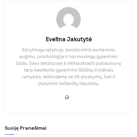
Evelina Jakutytė
Kūrybinga rašytoja, besidominti asmeniniu
augimu, psichologija ir harmoningu gyvenimo
būdu. Savo tekstuose ji siekia atrasti pusiausvyrą
tarp kasdienio gyvenimo iššūkių ir vidinės
ramybės, ieškodama ne tik atsakymų, bet ir
įkvėpimo keliančių klausimų.
Susiję
Pranešimai