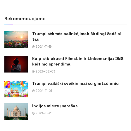
Rekomenduojame
Trumpi sėkmės palinkėjimai: širdingi žodžiai
tau
2024-11-19
Kaip atblokuoti Filmai.in ir Linkomanija: DNS
keitimo sprendimai
2026-02-03
Trumpi vaikiški sveikinimai su gimtadieniu
2024-11-21
Indijos miestų sąrašas
2024-11-23