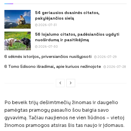
54 geriausios dvasinės citatos,
pakylėjančios sielą
2026-07-31
56 lojalumo citatos, padėsiančios ugdyti
nuoširdumą ir pasitikėjimą
2026-07-30
6 sėkmės istorijos, priversiančios nusišypsoti
2026-07-29
6 Tomo Edisono išradimai, apie kuriuos nežinojote
2026-07-28
Po beveik trijų dešimtmečių žinomas ir daugelio
pamėgtas pramogų pasaulio šou baigia savo
gyvavimą. Tačiau naujienos ne vien liūdnos – vietoj
žinomos pramogos atsiras šis tas naujo ir įdomaus.