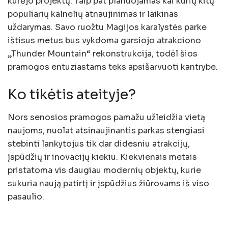
kūrėjo projektų. Taip pat planuojamas kai kurių kitų
populiarių kalnelių atnaujinimas ir laikinas
uždarymas. Savo ruožtu Magijos karalystės parke
ištisus metus bus vykdoma garsiojo atrakciono
„Thunder Mountain“ rekonstrukcija, todėl šios
pramogos entuziastams teks apsišarvuoti kantrybe.
Ko tikėtis ateityje?
Nors senosios pramogos pamažu užleidžia vietą
naujoms, nuolat atsinaujinantis parkas stengiasi
stebinti lankytojus tik dar didesniu atrakcijų,
įspūdžių ir inovacijų kiekiu. Kiekvienais metais
pristatoma vis daugiau modernių objektų, kurie
sukuria naują patirtį ir įspūdžius žiūrovams iš viso
pasaulio.