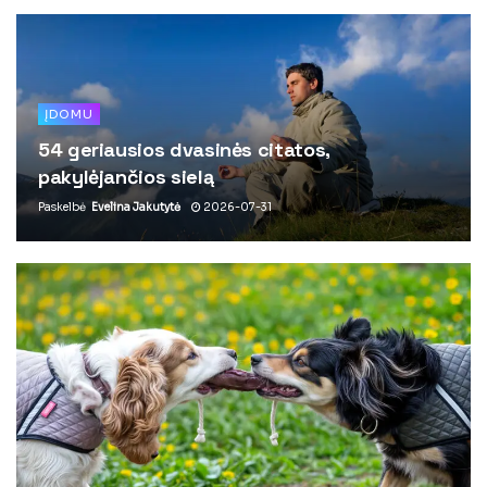
ĮDOMU
54 geriausios dvasinės citatos,
pakylėjančios sielą
Paskelbė
Evelina Jakutytė
2026-07-31