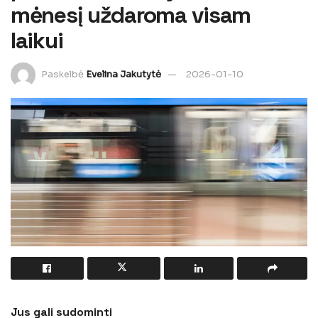
mėnesį uždaroma visam
laikui
Paskelbė
Evelina Jakutytė
2026-01-10
Jus gali sudominti