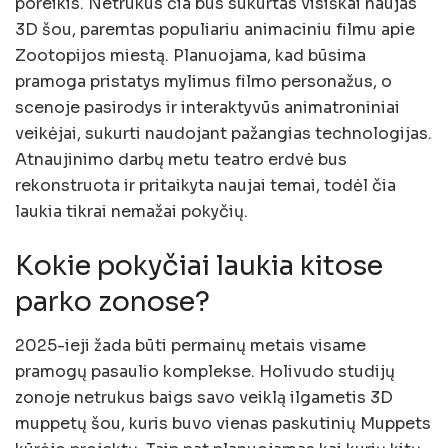
poreikis. Netrukus čia bus sukurtas visiškai naujas
3D šou, paremtas populiariu animaciniu filmu apie
Zootopijos miestą. Planuojama, kad būsima
pramoga pristatys mylimus filmo personažus, o
scenoje pasirodys ir interaktyvūs animatroniniai
veikėjai, sukurti naudojant pažangias technologijas.
Atnaujinimo darbų metu teatro erdvė bus
rekonstruota ir pritaikyta naujai temai, todėl čia
laukia tikrai nemažai pokyčių.
Kokie pokyčiai laukia kitose
parko zonose?
2025-ieji žada būti permainų metais visame
pramogų pasaulio komplekse. Holivudo studijų
zonoje netrukus baigs savo veiklą ilgametis 3D
muppetų šou, kuris buvo vienas paskutinių Muppets