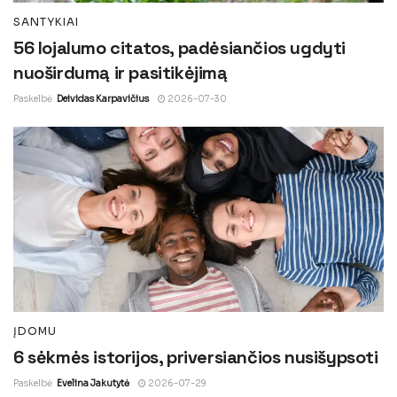
SANTYKIAI
56 lojalumo citatos, padėsiančios ugdyti
nuoširdumą ir pasitikėjimą
Paskelbė
Deividas Karpavičius
2026-07-30
ĮDOMU
6 sėkmės istorijos, priversiančios nusišypsoti
Paskelbė
Evelina Jakutytė
2026-07-29