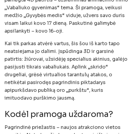
„Vabaliuko gyvenimas“ tema. Ši pramoga, veikusi
medžio „Gyvybės medis“ viduje, užvers savo duris
visam laikui kovo 17 dieną. Paskutinė galimybė
apsilankyti – kovo 16-oji.
Kai tik parkas atvėrė vartus, šis šou iš karto tapo
neatsiejama jo dalimi. Įspūdinga 3D ir garsinė
patirtis: žiūrovai, užsidėję specialius akinius, galėjo
pasijusti tikrais vabaliukais. Aplink „skrido“
drugeliai, grėsė virtualios tarantulų atakos, o
netikėtai pasirodęs pagrindinis piktadarys
apipurkšdavo publiką oro „purkštu“, kuris
imituodavo purškimo jausmą.
Kodėl pramoga uždaroma?
Pagrindinė priežastis – naujos atrakciono vietos