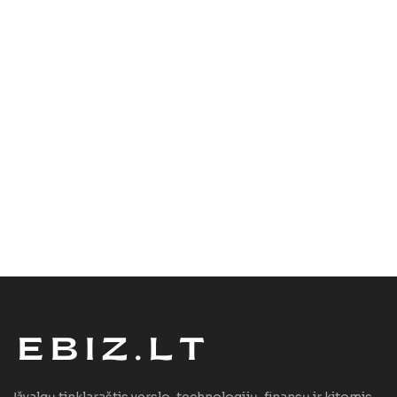
Įžvalgų tinklaraštis verslo, technologijų, finansų ir kitomis