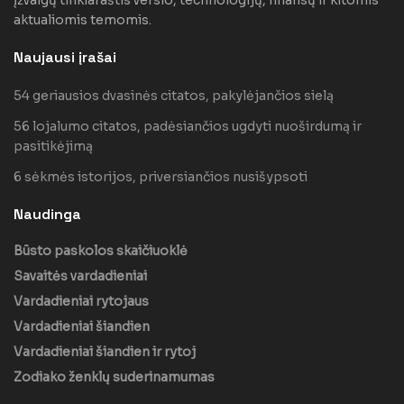
aktualiomis temomis.
Naujausi įrašai
54 geriausios dvasinės citatos, pakylėjančios sielą
56 lojalumo citatos, padėsiančios ugdyti nuoširdumą ir
pasitikėjimą
6 sėkmės istorijos, priversiančios nusišypsoti
Naudinga
Būsto paskolos skaičiuoklė
Savaitės vardadieniai
Vardadieniai rytojaus
Vardadieniai šiandien
Vardadieniai šiandien ir rytoj
Zodiako ženklų suderinamumas