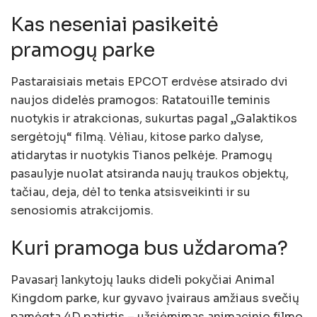
Kas neseniai pasikeitė
pramogų parke
Pastaraisiais metais EPCOT erdvėse atsirado dvi
naujos didelės pramogos: Ratatouille teminis
nuotykis ir atrakcionas, sukurtas pagal „Galaktikos
sergėtojų“ filmą. Vėliau, kitose parko dalyse,
atidarytas ir nuotykis Tianos pelkėje. Pramogų
pasaulyje nuolat atsiranda naujų traukos objektų,
tačiau, deja, dėl to tenka atsisveikinti ir su
senosiomis atrakcijomis.
Kuri pramoga bus uždaroma?
Pavasarį lankytojų lauks dideli pokyčiai Animal
Kingdom parke, kur gyvavo įvairaus amžiaus svečių
pamėgta 4D patirtis – užsiėmimas animacinio filmo