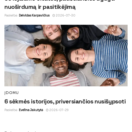
nuoširdumą ir pasitikėjimą
Paskelbė
Deividas Karpavičius
2026-07-30
ĮDOMU
6 sėkmės istorijos, priversiančios nusišypsoti
Paskelbė
Evelina Jakutytė
2026-07-29