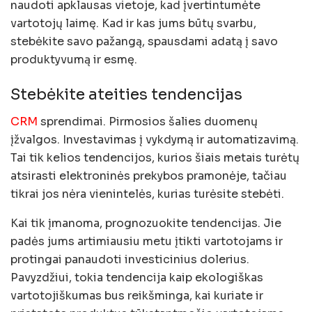
naudoti apklausas vietoje, kad įvertintumėte
vartotojų laimę. Kad ir kas jums būtų svarbu,
stebėkite savo pažangą, spausdami adatą į savo
produktyvumą ir esmę.
Stebėkite ateities tendencijas
CRM
sprendimai. Pirmosios šalies duomenų
įžvalgos. Investavimas į vykdymą ir automatizavimą.
Tai tik kelios tendencijos, kurios šiais metais turėtų
atsirasti elektroninės prekybos pramonėje, tačiau
tikrai jos nėra vienintelės, kurias turėsite stebėti.
Kai tik įmanoma, prognozuokite tendencijas. Jie
padės jums artimiausiu metu įtikti vartotojams ir
protingai panaudoti investicinius dolerius.
Pavyzdžiui, tokia tendencija kaip ekologiškas
vartotojiškumas bus reikšminga, kai kuriate ir