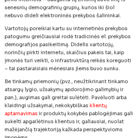
senesnių demografinių grupių, kurios iki šiol
nebuvo dideli elektroninės prekybos šalininkai.
Vartotojų poreikiai kartu su internetinės prekybos
patogumu greičiausiai rodė tradicinės el. prekybos
demografijos pasikeitimą. Didelis vartotojų,
norinčių pirkti internetu, skaičius pakeis tai, kaip
įmonės turi veikti, o infrastruktūrą reikės koreguoti
– tai pastaraisiais mėnesiais jiems buvo sunku.
Be tinkamų priemonių (pvz., neužtikrinant tinkamo
atsargų lygio, užsakymų apdorojimo galimybių ir
pan.), augimas gali greitai sulėtėti. Pavėluoti arba
klaidingi užsakymai, nekokybiškas
klientų
aptarnavimas
ir produktų kokybės pablogėjimas gali
sukelti apgailėtinus klientus ir, galiausiai, nuolat
mažėjančią trajektoriją kažkada perspektyvioms
įmonėms.