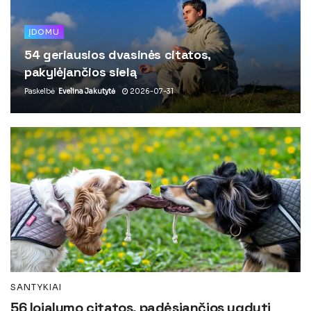
ĮDOMU
54 geriausios dvasinės citatos,
pakylėjančios sielą
Paskelbė
Evelina Jakutytė
2026-07-31
SANTYKIAI
56 lojalumo citatos, padėsiančios ugdyti