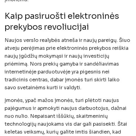
Kaip pasiruošti elektroninės
prekybos revoliucijai
Naujos verslo realybės atneša ir naujų pareigų. Šiuo
atveju perėjimas prie elektroninės prekybos reiškia
naujų įgūdžių mokymąsi ir naujų investicijų
priėmimą. Nors prekių gamyba ir sandėliavimas
internetinėje parduotuvėje yra pigesnis nei
tradicinis centras, dabar įmonės turi skirti laiko
savo svetainėms kurti ir valdyti.
Įmonės, ypač mažos įmonės, turi plėtoti naujus
pajėgumus ir apmokyti naujus darbuotojus, dažnai
nuo nulio. Nepaisant iššūkių, skaitmeninių
technologijų naujokams vis dar gali pasisekti. Štai
keletas veiksmų, kurių galite imtis šiandien, kad