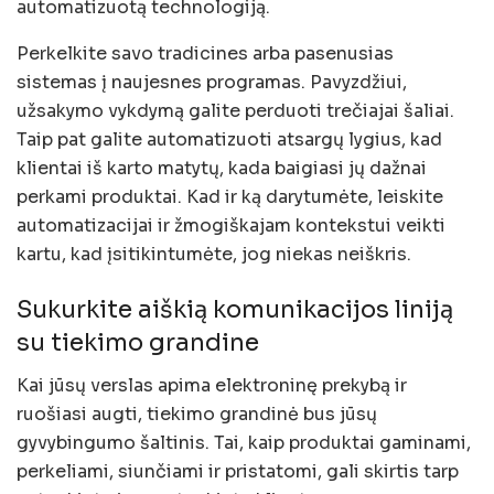
automatizuotą technologiją.
Perkelkite savo tradicines arba pasenusias
sistemas į naujesnes programas. Pavyzdžiui,
užsakymo vykdymą galite perduoti trečiajai šaliai.
Taip pat galite automatizuoti atsargų lygius, kad
klientai iš karto matytų, kada baigiasi jų dažnai
perkami produktai. Kad ir ką darytumėte, leiskite
automatizacijai ir žmogiškajam kontekstui veikti
kartu, kad įsitikintumėte, jog niekas neiškris.
Sukurkite aiškią komunikacijos liniją
su tiekimo grandine
Kai jūsų verslas apima elektroninę prekybą ir
ruošiasi augti, tiekimo grandinė bus jūsų
gyvybingumo šaltinis. Tai, kaip produktai gaminami,
perkeliami, siunčiami ir pristatomi, gali skirtis tarp