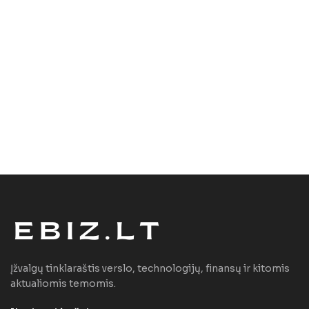
Įžvalgų tinklaraštis verslo, technologijų, finansų ir kitomis
aktualiomis temomis.