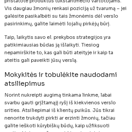
pristatote produktus tūkstantmečio vartotojams.
Vis daugiau žmonių renkasi poziciją už tvarumą – jei
galėsite pasikalbėti su tais žmonėmis dėl verslo
pasirinkimų, galite laimėti lojalių pirkėjų būrį.
Taip, laikytis savo el. prekybos strategijos yra
patikimiausias būdas ją išlaikyti. Tiesiog
nepamirškite to, kas gali būti ateityje ir kaip ta
ateitis gali paveikti jūsų verslą.
Mokykitės ir tobulėkite naudodami
atsiliepimus
Norint nukreipti augimą tinkama linkme, labai
svarbu gauti grįžtamąjį ryšį iš kiekvienos verslo
srities. Atsiliepimai iš klientų puikūs. Jūs tikrai
nenorite trukdyti pirkti ar erzinti žmonių, tačiau
galite ieškoti kūrybiškų būdų, kaip užfiksuoti