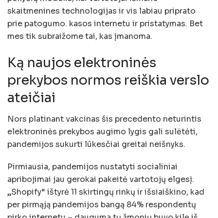
skaitmenines technologijas ir vis labiau priprato
prie patogumo. kasos internetu ir pristatymas. Bet
mes tik subraižome tai, kas įmanoma.
Ką naujos elektroninės
prekybos normos reiškia verslo
ateičiai
Nors platinant vakcinas šis precedento neturintis
elektroninės prekybos augimo lygis gali sulėtėti,
pandemijos sukurti lūkesčiai greitai neišnyks.
Pirmiausia, pandemijos nustatyti socialiniai
apribojimai jau gerokai pakeitė vartotojų elgesį.
„Shopify“ ištyrė 11 skirtingų rinkų ir išsiaiškino, kad
per pirmąją pandemijos bangą 84% respondentų
pirko internetu – dauguma tų žmonių buvo kilę iš