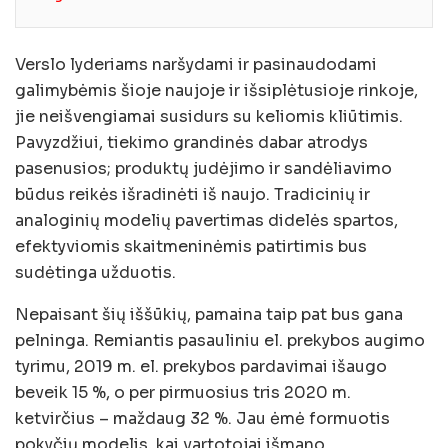
Verslo lyderiams naršydami ir pasinaudodami
galimybėmis šioje naujoje ir išsiplėtusioje rinkoje,
jie neišvengiamai susidurs su keliomis kliūtimis.
Pavyzdžiui, tiekimo grandinės dabar atrodys
pasenusios; produktų judėjimo ir sandėliavimo
būdus reikės išradinėti iš naujo. Tradicinių ir
analoginių modelių pavertimas didelės spartos,
efektyviomis skaitmeninėmis patirtimis bus
sudėtinga užduotis.
Nepaisant šių iššūkių, pamaina taip pat bus gana
pelninga. Remiantis pasauliniu el. prekybos augimo
tyrimu, 2019 m. el. prekybos pardavimai išaugo
beveik 15 %, o per pirmuosius tris 2020 m.
ketvirčius – maždaug 32 %. Jau ėmė formuotis
pokyčių modelis, kai vartotojai išmano