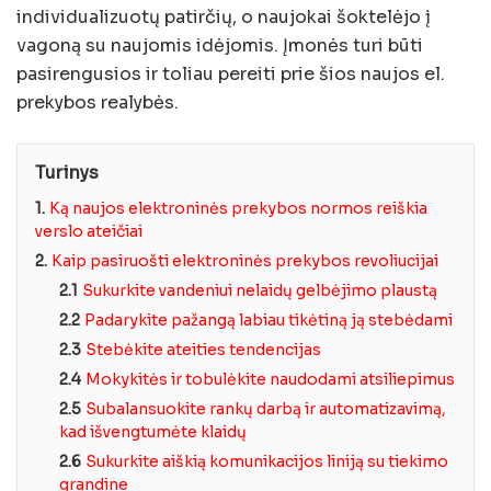
individualizuotų patirčių, o naujokai šoktelėjo į
vagoną su naujomis idėjomis. Įmonės turi būti
pasirengusios ir toliau pereiti prie šios naujos el.
prekybos realybės.
Turinys
1.
Ką naujos elektroninės prekybos normos reiškia
verslo ateičiai
2.
Kaip pasiruošti elektroninės prekybos revoliucijai
2.1
Sukurkite vandeniui nelaidų gelbėjimo plaustą
2.2
Padarykite pažangą labiau tikėtiną ją stebėdami
2.3
Stebėkite ateities tendencijas
2.4
Mokykitės ir tobulėkite naudodami atsiliepimus
2.5
Subalansuokite rankų darbą ir automatizavimą,
kad išvengtumėte klaidų
2.6
Sukurkite aiškią komunikacijos liniją su tiekimo
grandine