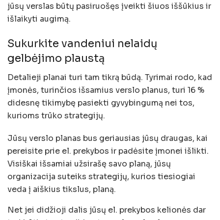
jūsų verslas būtų pasiruošęs įveikti šiuos iššūkius ir
išlaikyti augimą.
Sukurkite vandeniui nelaidų
gelbėjimo plaustą
Detalieji planai turi tam tikrą būdą. Tyrimai rodo, kad
įmonės, turinčios išsamius verslo planus, turi 16 %
didesnę tikimybę pasiekti gyvybingumą nei tos,
kurioms trūko strategijų.
Jūsų verslo planas bus geriausias jūsų draugas, kai
pereisite prie el. prekybos ir padėsite įmonei išlikti.
Visiškai išsamiai užsirašę savo planą, jūsų
organizacija suteiks strategijų, kurios tiesiogiai
veda į aiškius tikslus, planą.
Net jei didžioji dalis jūsų el. prekybos kelionės dar