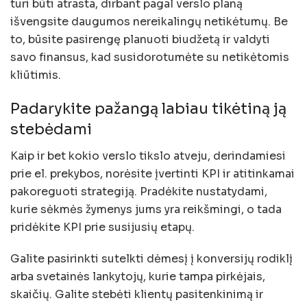
turi būti atrasta, dirbant pagal verslo planą
išvengsite daugumos nereikalingų netikėtumų. Be
to, būsite pasirengę planuoti biudžetą ir valdyti
savo finansus, kad susidorotumėte su netikėtomis
kliūtimis.
Padarykite pažangą labiau tikėtiną ją
stebėdami
Kaip ir bet kokio verslo tikslo atveju, derindamiesi
prie el. prekybos, norėsite įvertinti KPI ir atitinkamai
pakoreguoti strategiją. Pradėkite nustatydami,
kurie sėkmės žymenys jums yra reikšmingi, o tada
pridėkite KPI prie susijusių etapų.
Galite pasirinkti sutelkti dėmesį į konversijų rodiklį
arba svetainės lankytojų, kurie tampa pirkėjais,
skaičių. Galite stebėti klientų pasitenkinimą ir