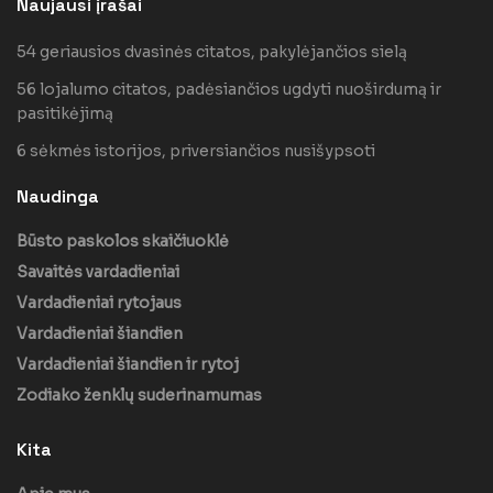
Naujausi įrašai
54 geriausios dvasinės citatos, pakylėjančios sielą
56 lojalumo citatos, padėsiančios ugdyti nuoširdumą ir
pasitikėjimą
6 sėkmės istorijos, priversiančios nusišypsoti
Naudinga
Būsto paskolos skaičiuoklė
Savaitės vardadieniai
Vardadieniai rytojaus
Vardadieniai šiandien
Vardadieniai šiandien ir rytoj
Zodiako ženklų suderinamumas
Kita