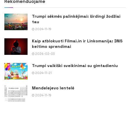
Rekomenduojame
Trumpi sėkmės palinkėjimai: širdingi žodžiai
tau
2024-11-19
Kaip atblokuoti Filmai.in ir Linkomanija: DNS
keitimo sprendimai
2026-02-03
Trumpi vaikiški sveikinimai su gimtadieniu
2024-11-21
Mendelejevo lentelė
2024-11-19