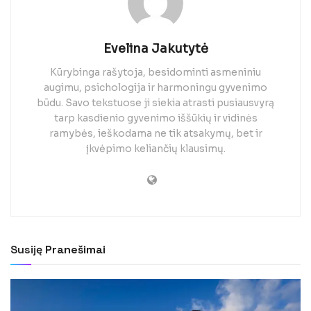
Evelina Jakutytė
Kūrybinga rašytoja, besidominti asmeniniu
augimu, psichologija ir harmoningu gyvenimo
būdu. Savo tekstuose ji siekia atrasti pusiausvyrą
tarp kasdienio gyvenimo iššūkių ir vidinės
ramybės, ieškodama ne tik atsakymų, bet ir
įkvėpimo keliančių klausimų.
Susiję
Pranešimai