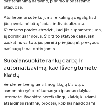
pasitenkinimą naršymo, pirkimo ir pristatymo
etapuose.
Atsiliepimai suteiks jums reikalingų degalų, kad
jūsų svetainė būtų labiau individualizuota.
Klientams pradės atrodyti, kad jūs suprantate juos,
jų poreikius ir norus. Šio tilto statyba galiausiai
paskatins vartotojus pereiti prie jūsų el. prekybos
paslaugų ir naudotis jomis.
Subalansuokite rankų darbą ir
automatizavimą, kad išvengtumėte
klaidų
Versle neišvengiama žmogiškųjų klaidų, o
asmeninio ryšio trūkumas yra įprastas dalykas
internete. Išvenkite nereikalingų klaidų kurdami
atsargines rankinių procesų kopijas naudodami